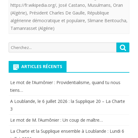
Algérienne
https://fr.wikipedia.org/
,
José Castano
,
Musulmans
,
Oran
(Algérie)
,
Président Charles De Gaulle
,
République
.
algérienne démocratique et populaire
,
Slimane Bentoucha
,
Tamanrasset (Algérie)
Recherche
Reche
pour:
ARTICLES RÉCENTS
Le mot de l’Aumônier : Providentialisme, quand tu nous
tiens…
A Loublande, le 6 juillet 2026 : la Supplique 20 – La Charte
3
Le mot de M. l’Aumônier : Un coup de maître…
La Charte et la Supplique ensemble à Loublande : Lundi 6