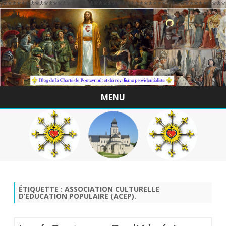
/*************************************************
MENU
Skip
to
content
ÉTIQUETTE :
ASSOCIATION CULTURELLE
D’EDUCATION POPULAIRE (ACEP).