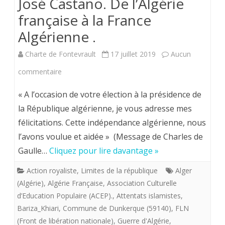
José Castano. De l’Algérie
française à la France
Algérienne .
Charte de Fontevrault
17 juillet 2019
Aucun
sur
commentaire
José
« A l’occasion de votre élection à la présidence de
Castano.
la République algérienne, je vous adresse mes
félicitations. Cette indépendance algérienne, nous
De
l’avons voulue et aidée » (Message de Charles de
l’Algérie
Gaulle…
Cliquez pour lire davantage »
française
Action royaliste
,
Limites de la république
Alger
à
(Algérie)
,
Algérie Française
,
Association Culturelle
la
d’Education Populaire (ACEP).
,
Attentats islamistes
,
Bariza_Khiari
,
Commune de Dunkerque (59140)
,
FLN
France
(Front de libération nationale)
,
Guerre d'Algérie
,