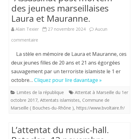
des jeunes marseillaises
Laura et Mauranne.
Alain Texier
27 novembre 2024
Aucun
sur
commentaire
“Assassinat
La stèle en mémoire de Laura et Mauranne, ces
post
deux jeunes filles de 20 ans et 21 ans égorgées
sauvagement par un terroriste islamiste le 1 er
mortem”
octobre…
Cliquez pour lire davantage »
des
Limites de la république
Attentat à Marseille du 1er
jeunes
octobre 2017
,
Attentats islamistes
,
Commune de
marseillaises
Marseille ( Bouches-du-Rhône )
,
https://www.bvoltaire.fr/
Laura
et
L’attentat du music-hall.
Mauranne.