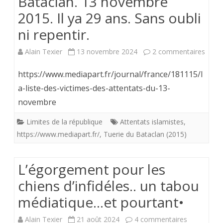
Bataclan. 13 novembre
2015. Il ya 29 ans. Sans oubli
ni repentir.
sur
Alain Texier
13 novembre 2024
2 commentaires
L’att
https://www.mediapart.fr/journal/france/181115/l
du
a-liste-des-victimes-des-attentats-du-13-
novembre
music
hall.
Limites de la république
Attentats islamistes
,
https://www.mediapart.fr/
,
Tuerie du Bataclan (2015)
Batac
13
L’égorgement pour les
nove
chiens d’infidéles.. un tabou
2015.
médiatique…et pourtant•
Il
sur
Alain Texier
21 août 2024
4 commentaires