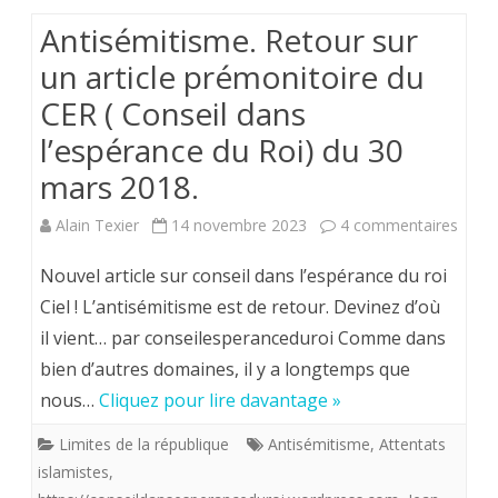
!
Antisémitisme. Retour sur
un article prémonitoire du
CER ( Conseil dans
l’espérance du Roi) du 30
mars 2018.
sur
Alain Texier
14 novembre 2023
4 commentaires
Antis
Nouvel article sur conseil dans l’espérance du roi
Retou
Ciel ! L’antisémitisme est de retour. Devinez d’où
il vient… par conseilesperanceduroi Comme dans
sur
bien d’autres domaines, il y a longtemps que
un
nous…
Cliquez pour lire davantage »
articl
Limites de la république
Antisémitisme
,
Attentats
prémo
islamistes
,
du