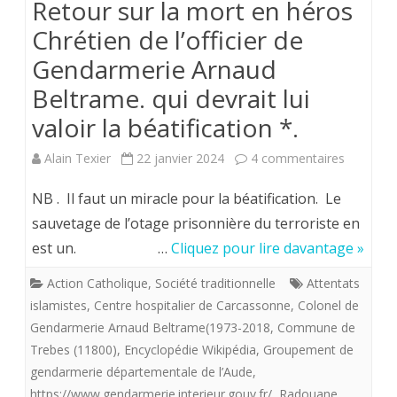
Retour sur la mort en héros
aussi
Chrétien de l’officier de
sanglants-
Gendarmerie Arnaud
du
Beltrame. qui devrait lui
terrorisme
valoir la béatification *.
devenu
sur
Alain Texier
22 janvier 2024
4 commentaires
en
Retour
France
NB . Il faut un miracle pour la béatification. Le
sur
sauvetage de l’otage prisonnière du terroriste en
”
est un. …
Cliquez pour lire davantage »
la
terrorisme
mort
Action Catholique
,
Société traditionnelle
Attentats
du
islamistes
,
Centre hospitalier de Carcassonne
,
Colonel de
en
quotidien”.
Gendarmerie Arnaud Beltrame(1973-2018
,
Commune de
héros
Trebes (11800)
,
Encyclopédie Wikipédia
,
Groupement de
gendarmerie départementale de l’Aude
,
Chrétien
https://www.gendarmerie.interieur.gouv.fr/
,
Radouane