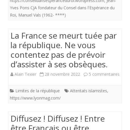
https://conseildansesperanceduroi.wordpress.com
,
Jean-
Yves Pons CJA fondateur du Consel dans l'Espérance du
CER
Roi
,
Manuel Vals (1962- ****)
(
Conse
La France se meurt tuée par
dans
la république. Ne vous
l’esp
contentez pas de prévoir
du
d’assister à ses obsèques.
Roi)
sur
Alain Texier
28 novembre 2022
5 commentaires
du
La
Limites de la république
Attentats islamistes
,
30
Franc
https://www.lyonmag.com/
mars
se
2018.
meur
Diffusez ! Diffusez ! Entre
tuée
être Français ou être