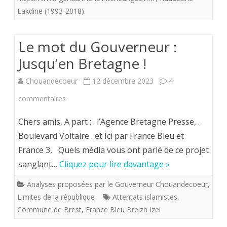
de
Lakdine (1993-2018)
l’officier
de
Le mot du Gouverneur :
Gendarm
Jusqu’en Bretagne !
Arnaud
Chouandecoeur
12 décembre 2023
4
Beltrame
sur
commentaires
qui
Le
Chers amis, A part : . l’Agence Bretagne Presse, .
devrait
mot
Boulevard Voltaire . et Ici par France Bleu et
lui
France 3, Quels média vous ont parlé de ce projet
du
sanglant…
Cliquez pour lire davantage »
valoir
Gouverneur
la
Analyses proposées par le Gouverneur Chouandecoeur
,
:
Limites de la république
Attentats islamistes
,
béatifica
Jusqu’en
Commune de Brest
,
France Bleu Breizh Izel
*.
Bretagne