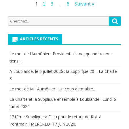
Pagination
1
2
3
…
8
Suivant »
Musu
des
les
Recherche
Reche
publications
pour:
pers
de
ARTICLES RÉCENTS
confe
Le mot de l’Aumônier : Providentialisme, quand tu nous
musu
tiens…
ont
A Loublande, le 6 juillet 2026 : la Supplique 20 – La Charte
3
choisi
…
Le mot de M. l’Aumônier : Un coup de maître…
La Charte et la Supplique ensemble à Loublande : Lundi 6
juillet 2026
171ème Supplique à Dieu pour le retour du Roi, à
Pontmain : MERCREDI 17 juin 2026.