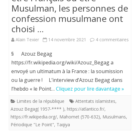
Musulman, les personnes de
par
confession musulmane ont
la
choisi …
répub
Ne
sur
Alain Texier
14 novembre 2021
4 commentaires
vous
Diffu
§ Azouz Begag
conte
!
https://fr.wikipedia.org/wiki/Azouz_Begag a
envoyé un ultimatum à la France : la soumission
pas
Diffu
ou la guerre ! L’interview d’Azouz Begag dans
de
!
l’hebdo « le Point…
Cliquez pour lire davantage »
prévo
Entre
Limites de la république
Attentats islamistes
,
d’assi
être
Azouz Begag( 1957-**** )
,
https://atlantico.fr/
,
à
Franç
https://fr.wikipedia.org/
,
Mahomet (570-632)
,
Musulmans
,
Périodique "Le Point"
,
Taqiya
ses
ou
obsèq
être