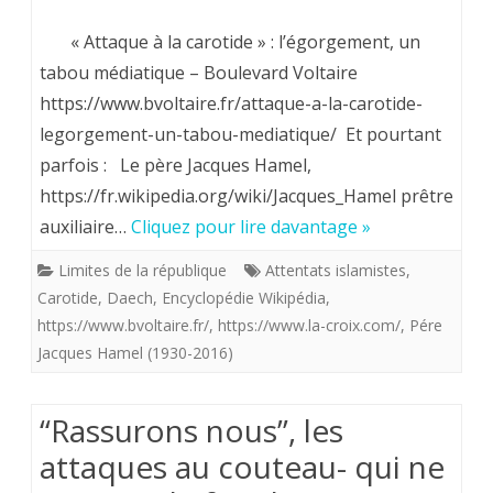
ya
L’égorgem
« Attaque à la carotide » : l’égorgement, un
29
pour
tabou médiatique – Boulevard Voltaire
ans.
https://www.bvoltaire.fr/attaque-a-la-carotide-
les
Sans
legorgement-un-tabou-mediatique/ Et pourtant
chiens
oubli
parfois : Le père Jacques Hamel,
d’infidéles..
https://fr.wikipedia.org/wiki/Jacques_Hamel prêtre
ni
un
auxiliaire…
Cliquez pour lire davantage »
repent
tabou
Limites de la république
Attentats islamistes
,
Carotide
,
Daech
,
Encyclopédie Wikipédia
,
médiatiqu
https://www.bvoltaire.fr/
,
https://www.la-croix.com/
,
Pére
et
Jacques Hamel (1930-2016)
pourtant•
“Rassurons nous”, les
attaques au couteau- qui ne