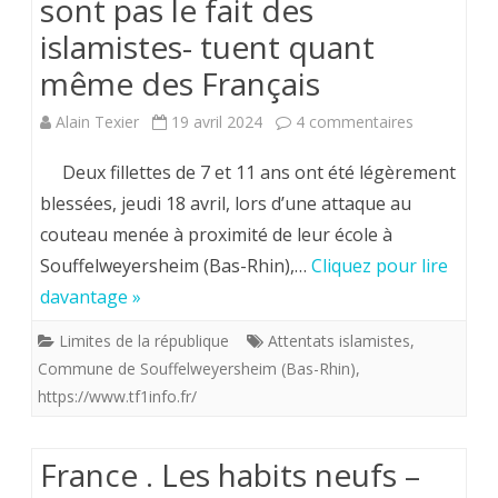
sont pas le fait des
islamistes- tuent quant
même des Français
sur
Alain Texier
19 avril 2024
4 commentaires
“Rassurons
Deux fillettes de 7 et 11 ans ont été légèrement
nous”,
blessées, jeudi 18 avril, lors d’une attaque au
couteau menée à proximité de leur école à
les
Souffelweyersheim (Bas-Rhin),…
Cliquez pour lire
attaques
davantage »
au
Limites de la république
Attentats islamistes
,
couteau-
Commune de Souffelweyersheim (Bas-Rhin)
,
qui
https://www.tf1info.fr/
ne
France . Les habits neufs –
sont