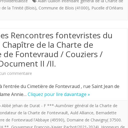
Hommage
Providentialiste
Alain Guillon Intendant général de la Charte de
e la Trinité (Blois)
,
Commune de Blois (41000)
,
Pucelle d'Orléans
des
Blésois
à
s Rencontres fontevristes du
Jeanne
 Chapître de la Charte de
d’Arc
e de Fontevraud / Couziers /
le
Document II /II.
4
sur
cun commentaire
mai
OFFICIEL.
à l’entrée du Cimetière de Fontevraud , rue Saint Jean de
2024.
Programme
Madame Annie…
Cliquez pour lire davantage »
des
Abbé Jehan de Durat - F ***-Aumônier général de la Charte de
fondateur de la Charte de Fontevrault
,
Auld Alliance
,
Bernadette
Rencontres
ère de Fontevraud l'Abbaye (49590)
,
Domaine de Chavigny( 37500.
fontevristes
 H **
,
Gouverneur François-Xavier Pachot(2021-2024)
,
Honneurs de