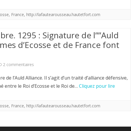
23
Octobre.
osse
,
France
,
http://lafautearousseau.hautetfort.com
1295
re. 1295 : Signature de l””Auld
:
umes d’Ecosse et de France font
Signature
de
sur
2 commentaires
l””Auld
Ephéméride
Alliance-
e l’Auld Alliance. Il s’agit d’un traité d’alliance défensive,
du
né entre le Roi d’Ecosse et le Roi de…
1295″
Cliquez pour lire
23
les
Octobre.
osse
,
France
,
http://lafautearousseau.hautetfort.com
royaumes
1295
d’Ecosse
:
et