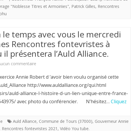
du
rage "Noblesse Titres et Armoiriies"
,
Patrick Gilles
,
Rencontres
Pohu
mercredi
25
a le temps avec vous le mercredi
août
mes Rencontres fontevristes à
2021
il présentera l’Auld Alliance.
(
sur
Aucun commentaire
Chapître
Patrick
rcice Annie Robert d ‘avoir bien voulu organisé cette
de
Gilles
Auld_Alliance http://www.auldalliance.org/qui.html
la
irs/auld-alliance-l-histoire-d-un-lien-unique-entre-france-
remontera
Charte
13643975/ avec photo du conférencier. N’hésitez…
Cliquez
le
de
temps
Fontevrault
le
Auld Alliance
,
Commune de Tours (37000)
,
Gouverneur Annie
avec
)
,
Rencontres fontevristes 2021
,
Vidéo You tube.