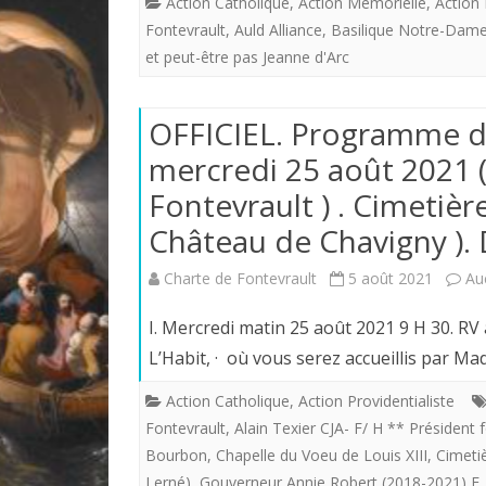
Action Catholique
,
Action Mémorielle
,
Action 
Fontevrault
,
Auld Alliance
,
Basilique Notre-Dame d
et peut-être pas Jeanne d'Arc
OFFICIEL. Programme de
mercredi 25 août 2021 (
Fontevrault ) . Cimetièr
Château de Chavigny ). 
Charte de Fontevrault
5 août 2021
Au
I. Mercredi matin 25 août 2021 9 H 30. RV 
L’Habit, · où vous serez accueillis par 
Action Catholique
,
Action Providentialiste
Fontevrault
,
Alain Texier CJA- F/ H ** Président 
Bourbon
,
Chapelle du Voeu de Louis XIII
,
Cimeti
Lerné)
,
Gouverneur Annie Robert (2018-2021) F.