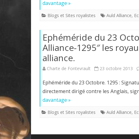
davantage »
Blogs et Sites royalistes
Auld Alliance
,
Ec
Ephéméride du 23 Octob
Alliance-1295″ les roya
alliance.
Charte de Fontevrault
23 octobre 2013
Ephéméride du 23 Octobre. 1295 : Signature d
directement dirigé contre les Anglais, sig
davantage »
Blogs et Sites royalistes
Auld Alliance
,
Ec