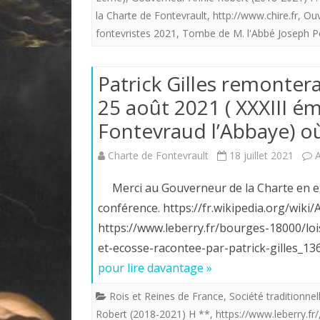
la Charte de Fontevrault
,
http://www.chire.fr
,
Ouv
fontevristes 2021
,
Tombe de M. l'Abbé Joseph 
Patrick Gilles remonter
25 août 2021 ( XXXIII é
Fontevraud l’Abbaye) où 
Charte de Fontevrault
18 juillet 2021
Merci au Gouverneur de la Charte en exe
conférence. https://fr.wikipedia.org/wiki/
https://www.leberry.fr/bourges-18000/lois
et-ecosse-racontee-par-patrick-gilles_
pour lire davantage »
Rois et Reines de France
,
Société traditionnel
Robert (2018-2021) H **
,
https://www.leberry.fr/