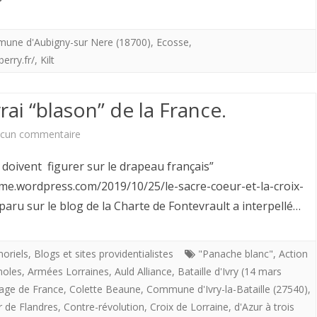
l’Abbaye)
sur-
de
/II.
où
Nère
une d'Aubigny-sur Nere (18700)
,
Ecosse
,
la
erry.fr/
,
Kilt
il
est
canonisation
présentera
liée
de
rai “blason” de la France.
l’Auld
à
Sainte
sur
cun commentaire
Alliance.
l’Écosse
Jeanne
Le
?
oivent figurer sur le drapeau français”
d’Arc.
drapeau
sme.wordpress.com/2019/10/25/le-sacre-coeur-et-la-croix-
paru sur le blog de la Charte de Fontevrault a interpellé…
blanc,
seul
oriels
,
Blogs et sites providentialistes
"Panache blanc"
,
Action
vrai
noles
,
Armées Lorraines
,
Auld Alliance
,
Bataille d'Ivry (14 mars
“blason”
Sage de France
,
Colette Beaune
,
Commune d'Ivry-la-Bataille (27540)
,
r de Flandres
,
Contre-révolution
de
,
Croix de Lorraine
,
d'Azur à trois