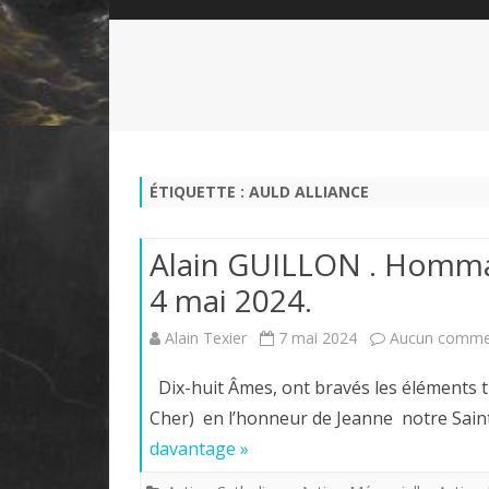
QUI SOMMES-NOUS?
ABÉCÉDAIRE DE LA CHARTE
LE FONDATEUR DE LA CHARTE
QUESTIONS/RÉPONSES
HISTORIQUE DES RENCONTRES
DÉVOTION AU SACRÉ-COEUR
L
NOUS SOUTENIR
LE ROYALISME RÉGENTISME
ÉTIQUETTE :
AULD ALLIANCE
QUIÉTISME?
Alain GUILLON . Hommag
4 mai 2024.
Alain Texier
7 mai 2024
Aucun comme
Dix-huit Âmes, ont bravés les éléments t
Cher) en l’honneur de Jeanne notre Sain
davantage »