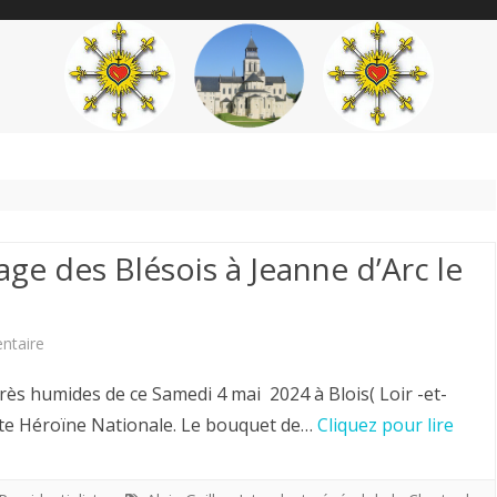
content
THÉME
AUTEUR
’ÉTENDARD
e des Blésois à Jeanne d’Arc le
sur
ntaire
Alain
rès humides de ce Samedi 4 mai 2024 à Blois( Loir -et-
GUILLON
te Héroïne Nationale. Le bouquet de…
Cliquez pour lire
.