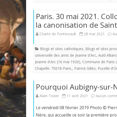
Paris. 30 mai 2021. Col
la canonisation de Saint
Charte de Fontevrault
28 mai 2021
Au
Blogs et sites catholiques
,
Blogs et sites prov
universelle des amis de Jeanne d'Arc
,
Auld Allian
Jeanne d'Arc (16 mai 1920)
,
Commune de Paris (
Chapelle. 75018-Paris.
,
Patrick Gilles
,
Pucelle d'O
Pourquoi Aubigny-sur-Nè
Alain Texier
11 avril 2021
Aucun comm
Le vendredi 08 février 2019 Photo © Pier
Nère, qui accueille ce soir la première pr