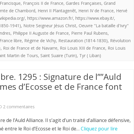
Francisque
,
François II de France
,
Gardes Françaises
,
Grand
la
Comte de Chambord
,
Henri II Plantagenêt
,
Henri IV de France
,
Hervé
France.
.wikipedia.org/
,
https://www.amazon.fr/
,
https://www.ebay.it/
,
(1850-1941)
,
Notre Seigneur Jésus Christ
,
Oeuvre "La bataille d'Ivry"
andres
,
Philippe II Auguste de France
,
Pierre Paul Rubens
,
France libre
,
Régime de Vichy
,
Restauration (1814-1830)
,
Révolution
e
,
Roi de France et de Navarre
,
Roi Louis XIII de France
,
Roi Louis
aint Martin de Tours
,
Saint Suaire (Turin)
,
Tyr ( Liban)
re. 1295 : Signature de l””Auld
umes d’Ecosse et de France font
sur
2 commentaires
Ephéméride
e l’Auld Alliance. Il s’agit d’un traité d’alliance défensive,
du
né entre le Roi d’Ecosse et le Roi de…
Cliquez pour lire