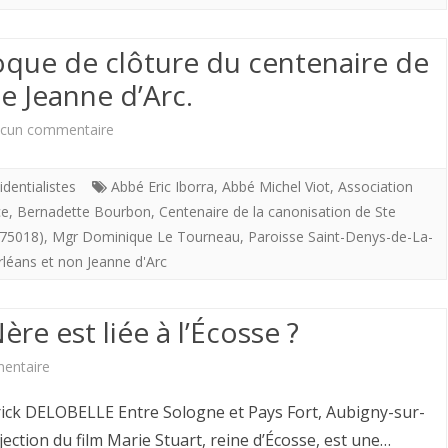
vous
.
le
loque de clôture du centenaire de
Cimetière
mercredi
e Jeanne d’Arc.
de
25
sur
cun commentaire
Fontevraud
août
Paris.
/
identialistes
Abbé Eric Iborra
,
Abbé Michel Viot
,
Association
2021
30
Couziers
ce
,
Bernadette Bourbon
,
Centenaire de la canonisation de Ste
(
mai
/
75018)
,
Mgr Dominique Le Tourneau
,
Paroisse Saint-Denys-de-La-
XXXIII
rléans et non Jeanne d'Arc
2021.
Château
émes
Colloque
de
re est liée à l’Écosse ?
Rencontres
de
Chavigny
fontevristes
sur
entaire
clôture
).
à
Pourquoi
du
Document
rick DELOBELLE Entre Sologne et Pays Fort, Aubigny-sur-
Fontevraud
Aubigny-
ojection du film Marie Stuart, reine d’Écosse, est une…
centenaire
II