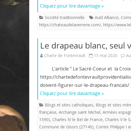
Cliquez pour lire davantage »
Société traditionnelle
Auld Alliance
,
Comm
https://chateaudelaverrerie.com/
,
https://www.leb
Le drapeau blanc, seul v
Charte de Fontevrault
15 mai 2020
Au
L‘article ” Le Sacré-Coeur et la Croix d
https://chartedefontevraultprovidentiali
doivent-figurer-sur-le-drapeau-francais/ 
Cliquez pour lire davantage »
Blogs et sites catholiques
,
Blogs et sites mém
française
,
Archange saint Michel
,
Armées espag
1590)
,
Charles IV le Bel de France
,
Charles V le 
Commune de Gisors (27140)
,
Comte Philippe I e