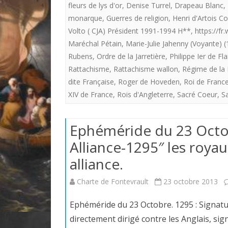
fleurs de lys d'or
,
Denise Turrel
,
Drapeau Blanc
,
monarque
,
Guerres de religion
,
Henri d'Artois 
Volto ( CJA) Président 1991-1994 H**
,
https://fr
Maréchal Pétain
,
Marie-Julie Jahenny (Voyante) 
Rubens
,
Ordre de la Jarretière
,
Philippe Ier de Fl
Rattachisme
,
Rattachisme wallon
,
Régime de la 
dite Française
,
Roger de Hoveden
,
Roi de Franc
XIV de France
,
Rois d'Angleterre
,
Sacré Coeur
,
S
Ephéméride du 23 Octob
Alliance-1295″ les roya
alliance.
Charte de Fontevrault
23 octobre 2013
Ephéméride du 23 Octobre. 1295 : Signature d
directement dirigé contre les Anglais, sig