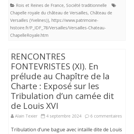
chapelle
Notre
Rois et Reines de France
,
Société traditionnelle
inachevée
Dam
Chapelle royale du château de Versailles
,
Château de
Versailles (Yvelines))
,
https://www.patrimoine-
du
de
histoire.fr/P_IDF_78/Versailles/Versailles-Chateau-
château
La
ChapelleRoyale.htm
de
Salett
Versailles…
RENCONTRES
FONTEVRISTES (XI). En
Et
prélude au Chapître de la
ce
Charte : Exposé sur les
n’est
Tribulation d’un camée dit
pas
de Louis XVI
la
république
sur
Alain Texier
4 septembre 2024
6 commentaires
qui
RENC
Tribulation d’une bague avec intaille dite de Louis