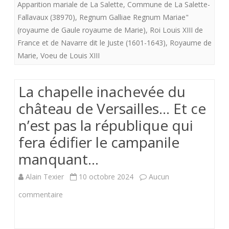
Apparition mariale de La Salette
,
Commune de La Salette-
2024)
Fallavaux (38970)
,
Regnum Galliae Regnum Mariae"
(royaume de Gaule royaume de Marie)
,
Roi Louis XIII de
lorsq
France et de Navarre dit le Juste (1601-1643)
,
Royaume de
des
Marie
,
Voeu de Louis XIII
larme
La chapelle inachevée du
perle
château de Versailles… Et ce
au
n’est pas la république qui
coin
fera édifier le campanile
desye
manquant…
de
Alain Texier
10 octobre 2024
Aucun
la
sur
commentaire
statu
La
de