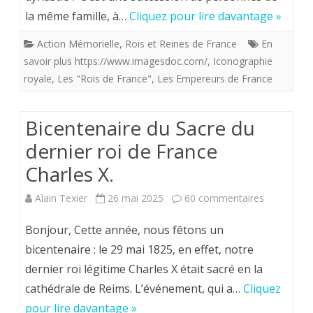
la même famille, à…
Cliquez pour lire davantage »
tous
Action Mémorielle
,
Rois et Reines de France
En
les
savoir plus https://www.imagesdoc.com/
,
Iconographie
“rois
royale
,
Les "Rois de France"
,
Les Empereurs de France
“de
France”.
Bicentenaire du Sacre du
dernier roi de France
Charles X.
sur
Alain Texier
26 mai 2025
60 commentaires
Bicentenai
Bonjour, Cette année, nous fêtons un
du
bicentenaire : le 29 mai 1825, en effet, notre
dernier roi légitime Charles X était sacré en la
Sacre
cathédrale de Reims. L’événement, qui a…
Cliquez
du
pour lire davantage »