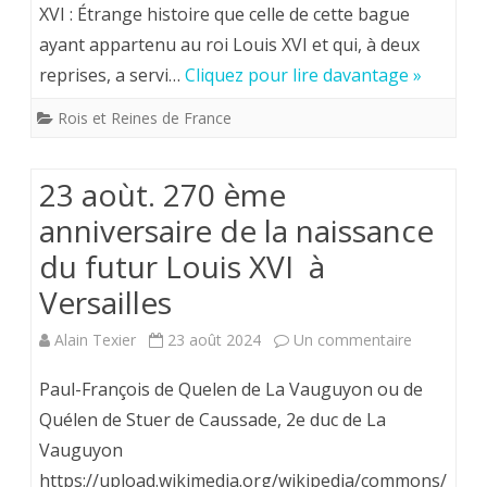
fera
FONT
XVI : Étrange histoire que celle de cette bague
ayant appartenu au roi Louis XVI et qui, à deux
édifier
(XI).
reprises, a servi…
Cliquez pour lire davantage »
le
En
Rois et Reines de France
campanile
prélu
manquant…
au
23 aoùt. 270 ème
Chapît
anniversaire de la naissance
de
du futur Louis XVI à
la
Versailles
Chart
sur
Alain Texier
23 août 2024
Un commentaire
:
23
Paul-François de Quelen de La Vauguyon ou de
Expos
aoùt.
Quélen de Stuer de Caussade, 2e duc de La
sur
Vauguyon
270
les
https://upload.wikimedia.org/wikipedia/commons/