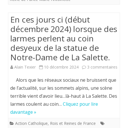
accusat
portées
En ces jours ci (début
contre
décembre 2024) lorsque des
larmes perlent au coin
une
desyeux de la statue de
mère.
Notre-Dame de La Salette.
sur
Alain Texier
10 décembre 2024
3 commentaires
En
Alors que les réseaux sociaux ne bruissent que
ces
de l’actualité, sur les sommets alpins, une scène
terrible vient d’avoir lieu…là-haut à La Salette. Des
jours
larmes coulent au coin…
Cliquez pour lire
ci
davantage »
(débu
Action Catholique
,
Rois et Reines de France
déce