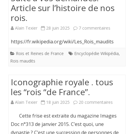
Article sur l’histoire de nos
rois.
sur
Alain Texier
28 juin 2025
7 commentaires
Suite
https://fr.wikipedia.org/wiki/Les_Rois_maudits
à
Rois et Reines de France
Encyclopédie Wikipédia
,
vos
Rois maudits
demandes.
Iconographie royale . tous
Article
les “rois “de France”.
sur
l’histoire
sur
Alain Texier
18 juin 2025
20 commentaires
de
Iconograph
Cette frise est extraite du magazine Images
nos
royale
Doc n°313 de janvier 2015. C’est quoi, une
dynastie ? C’est une succession de personnes de
rois.
.