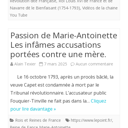
Révolution dite Française
,
Roi Louis XVI de France et de
louis
Navarre dit le Bienfaisant (1754-1793)
,
Vidéos de la chaine
You Tube
XVI
et
Passion de Marie-Antoinette
la
Les infâmes accusations
révolution?
portées contre une mère.
sur
Alain Texier
7 mars 2025
Aucun commentaire
Passion
Le 16 octobre 1793, après un procès bâclé, la
de
veuve Capet est condamnée à mort par le
Tribunal révolutionnaire. L’accusateur public
Marie-
Fouquier-Tinville ne fait pas dans la…
Cliquez
Antoine
pour lire davantage »
Les
Rois et Reines de France
https://www.lepoint.fr/
,
infâmes
Reine de Fance Marie-Antoinette