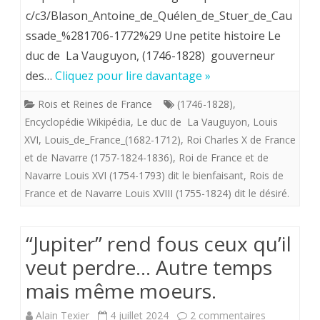
ème
Tribul
c/c3/Blason_Antoine_de_Quélen_de_Stuer_de_Cau
anniversai
ssade_%281706-1772%29 Une petite histoire Le
d’un
de
duc de La Vauguyon, (1746-1828) gouverneur
camé
des…
Cliquez pour lire davantage »
la
dit
naissance
Rois et Reines de France
(1746-1828)
,
de
Encyclopédie Wikipédia
,
Le duc de La Vauguyon
,
Louis
du
Louis
XVI
,
Louis_de_France_(1682-1712)
,
Roi Charles X de France
futur
et de Navarre (1757-1824-1836)
,
Roi de France et de
XVI
Navarre Louis XVI (1754-1793) dit le bienfaisant
,
Rois de
Louis
France et de Navarre Louis XVIII (1755-1824) dit le désiré.
XVI
à
“Jupiter” rend fous ceux qu’il
Versailles
veut perdre… Autre temps
mais même moeurs.
sur
Alain Texier
4 juillet 2024
2 commentaires