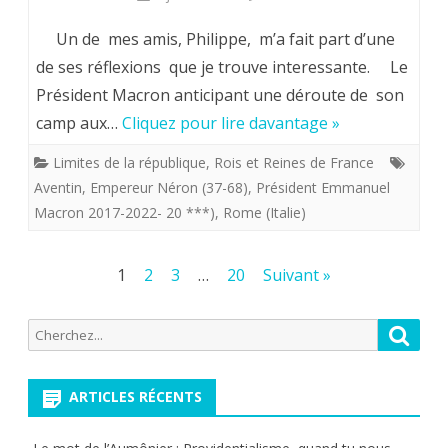
“Jupiter”
Un de mes amis, Philippe, m’a fait part d’une
rend
de ses réflexions que je trouve interessante. Le
Président Macron anticipant une déroute de son
fous
camp aux…
Cliquez pour lire davantage »
ceux
Limites de la république
,
Rois et Reines de France
qu’il
Aventin
,
Empereur Néron (37-68)
,
Président Emmanuel
veut
Macron 2017-2022- 20 ***)
,
Rome (Italie)
perdre…
Pagination
Autre
1
2
3
…
20
Suivant »
des
temps
Recherche
Reche
publications
mais
pour:
même
ARTICLES RÉCENTS
moeurs.