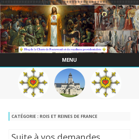
/*************************************************
MENU
Skip
to
content
CATÉGORIE :
ROIS ET REINES DE FRANCE
Suite à vos demandes.