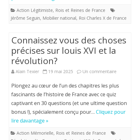
dernier
Action Légitimiste
,
Rois et Reines de France
roi
Jérôme Seguin
,
Mobilier national
,
Roi Charles X de France
de
France
Connaissez vous des choses
Charles
précises sur louis XVI et la
révolution?
X.
sur
Alain Texier
19 mai 2025
Un commentaire
Connaissez
Plongez au cœur de l’un des chapitres les plus
vous
fascinants de l’histoire de France avec ce quiz
captivant en 30 questions (et une ultime question
des
bonus !), spécialement conçu pour…
Cliquez pour
choses
lire davantage »
précises
Action Mémorielle
,
Rois et Reines de France
sur