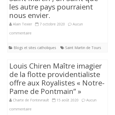
les autre pays pourraient
nous envier.
Alain Texier
7 octobre 2020
Aucun
sur
commentaire
Saint
Blogs et sites catholiques
Saint Martin de Tours
Martin
,
Louis Chiren Maître imagier
un
de la flotte providentialiste
Saint
offre aux Royalistes « Notre-
que
Pame de Pontmain” »
les
Charte de Fontevrault
15 août 2020
Aucun
autre
sur
commentaire
pays