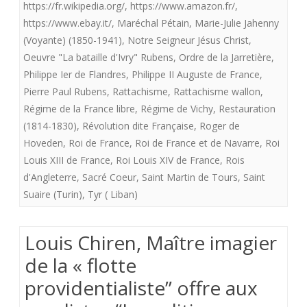
https://fr.wikipedia.org/
,
https://www.amazon.fr/
,
https://www.ebay.it/
,
Maréchal Pétain
,
Marie-Julie Jahenny
(Voyante) (1850-1941)
,
Notre Seigneur Jésus Christ
,
Oeuvre "La bataille d'Ivry" Rubens
,
Ordre de la Jarretière
,
Philippe Ier de Flandres
,
Philippe II Auguste de France
,
Pierre Paul Rubens
,
Rattachisme
,
Rattachisme wallon
,
Régime de la France libre
,
Régime de Vichy
,
Restauration
(1814-1830)
,
Révolution dite Française
,
Roger de
Hoveden
,
Roi de France
,
Roi de France et de Navarre
,
Roi
Louis XIII de France
,
Roi Louis XIV de France
,
Rois
d'Angleterre
,
Sacré Coeur
,
Saint Martin de Tours
,
Saint
Suaire (Turin)
,
Tyr ( Liban)
Louis Chiren, Maître imagier
de la « flotte
providentialiste” offre aux