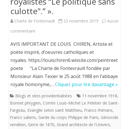
royalistes “Le politique sans
culotte".” ».
Charte de Fontevrault
23 novembre 2019
Aucun
sur
commentaire
Louis
AVIS IMPORTANT DE LOUIS CHIREN, Artiste et
Chiren,
poète inspiré, d’oeuvres catholiques et
royales. https://louischiren6.wixsite.com/peintreet
Maître
poete “La Charte de Fontevrault fondée par
imagier
Monsieur Alain Texier le 25 août 1988 en l’abbaye
de
royale homonyme,…
Cliquez pour lire davantage »
la
Blogs et sites providentialistes
11 novembre 1918
,
«
Bonnet phrygien
,
Comte Louis-Michel Le Peletier de Saint-
Fargeau
,
Evangile selon saint Matthieu
,
Francs rhénans
,
flotte
Francs saliens
,
Garde du corps Philippe de Paris
,
Génocide
providentialiste”
vendéen
,
Gerre de 1870
,
Grand architecte de l'Univers
,