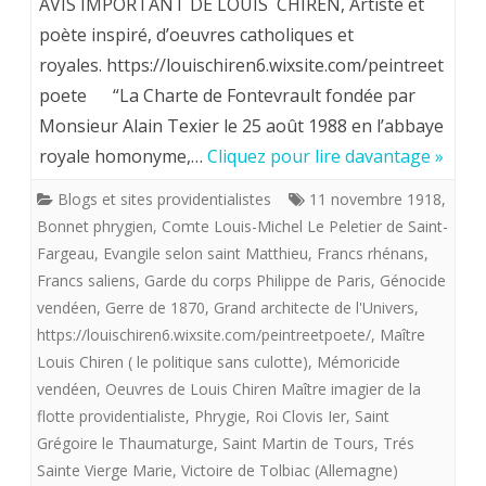
AVIS IMPORTANT DE LOUIS CHIREN, Artiste et
Chiren,
poète inspiré, d’oeuvres catholiques et
royales. https://louischiren6.wixsite.com/peintreet
Maître
poete “La Charte de Fontevrault fondée par
imagier
Monsieur Alain Texier le 25 août 1988 en l’abbaye
de
royale homonyme,…
Cliquez pour lire davantage »
la
Blogs et sites providentialistes
11 novembre 1918
,
«
Bonnet phrygien
,
Comte Louis-Michel Le Peletier de Saint-
Fargeau
,
Evangile selon saint Matthieu
,
Francs rhénans
,
flotte
Francs saliens
,
Garde du corps Philippe de Paris
,
Génocide
providentialiste”
vendéen
,
Gerre de 1870
,
Grand architecte de l'Univers
,
offre
https://louischiren6.wixsite.com/peintreetpoete/
,
Maître
Louis Chiren ( le politique sans culotte)
,
Mémoricide
aux
vendéen
,
Oeuvres de Louis Chiren Maître imagier de la
royalistes
flotte providentialiste
,
Phrygie
,
Roi Clovis Ier
,
Saint
Grégoire le Thaumaturge
,
Saint Martin de Tours
,
Trés
“Le
Sainte Vierge Marie
,
Victoire de Tolbiac (Allemagne)
politique