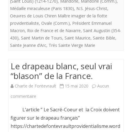
(Saint Louis) (1214-1270)
,
Mandorle
,
Mandorle (Comm.)
,
Pame
Médaille miraculeuse (Paris 1830)
,
N.S. Jésus-Christ
,
de
Oeuvres de Louis Chiren Maître imagier de la flotte
providentialiste
,
Ovale (Comm.)
,
Président Emmanuel
Pontmain”
Macron
,
Roi de France et de Navarre
,
Saint Augustin (354-
»
430)
,
Saint Martin de Tours
,
Saint Maurice
,
Sainte Bible
,
Sainte Jeanne d’Arc
,
Trés Sainte Vierge Marie
Le drapeau blanc, seul vrai
“blason” de la France.
Charte de Fontevrault
15 mai 2020
Aucun
sur
commentaire
Le
L‘article ” Le Sacré-Coeur et la Croix doivent
drapeau
figurer sur le drapeau français”
https://chartedefontevraultprovidentialisme.word
blanc,