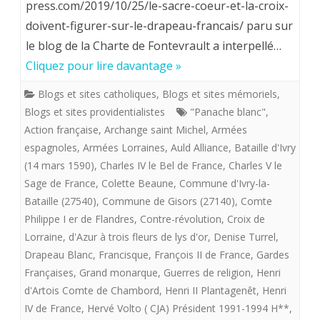
press.com/2019/10/25/le-sacre-coeur-et-la-croix-
seul
doivent-figurer-sur-le-drapeau-francais/ paru sur
vrai
le blog de la Charte de Fontevrault a interpellé…
“blason”
Cliquez pour lire davantage »
de
Blogs et sites catholiques
,
Blogs et sites mémoriels
,
Blogs et sites providentialistes
"Panache blanc"
,
la
Action française
,
Archange saint Michel
,
Armées
France.
espagnoles
,
Armées Lorraines
,
Auld Alliance
,
Bataille d'Ivry
(14 mars 1590)
,
Charles IV le Bel de France
,
Charles V le
Sage de France
,
Colette Beaune
,
Commune d'Ivry-la-
Bataille (27540)
,
Commune de Gisors (27140)
,
Comte
Philippe I er de Flandres
,
Contre-révolution
,
Croix de
Lorraine
,
d'Azur à trois fleurs de lys d'or
,
Denise Turrel
,
Drapeau Blanc
,
Francisque
,
François II de France
,
Gardes
Françaises
,
Grand monarque
,
Guerres de religion
,
Henri
d'Artois Comte de Chambord
,
Henri II Plantagenêt
,
Henri
IV de France
,
Hervé Volto ( CJA) Président 1991-1994 H**
,