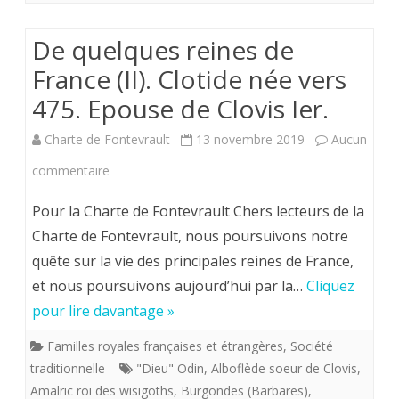
sans
De quelques reines de
culotte”.”
France (II). Clotide née vers
».
475. Epouse de Clovis Ier.
Charte de Fontevrault
13 novembre 2019
Aucun
sur
commentaire
De
Pour la Charte de Fontevrault Chers lecteurs de la
quelques
Charte de Fontevrault, nous poursuivons notre
quête sur la vie des principales reines de France,
reines
et nous poursuivons aujourd’hui par la…
Cliquez
de
pour lire davantage »
France
Familles royales françaises et étrangères
,
Société
(II).
traditionnelle
"Dieu" Odin
,
Alboflède soeur de Clovis
,
Clotide
Amalric roi des wisigoths
,
Burgondes (Barbares)
,