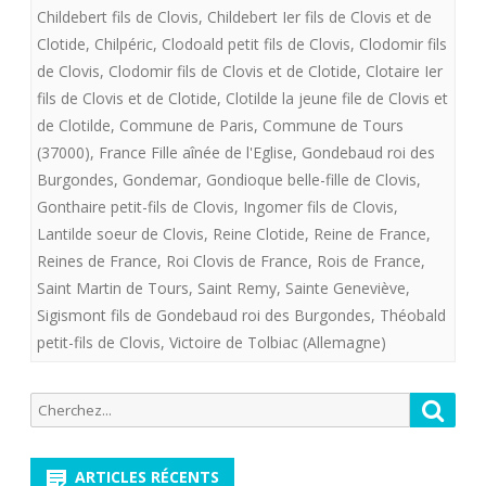
Childebert fils de Clovis
,
Childebert Ier fils de Clovis et de
née
Clotide
,
Chilpéric
,
Clodoald petit fils de Clovis
,
Clodomir fils
vers
de Clovis
,
Clodomir fils de Clovis et de Clotide
,
Clotaire Ier
fils de Clovis et de Clotide
,
Clotilde la jeune file de Clovis et
475.
de Clotilde
,
Commune de Paris
,
Commune de Tours
Epouse
(37000)
,
France Fille aînée de l'Eglise
,
Gondebaud roi des
de
Burgondes
,
Gondemar
,
Gondioque belle-fille de Clovis
,
Gonthaire petit-fils de Clovis
,
Ingomer fils de Clovis
,
Clovis
Lantilde soeur de Clovis
,
Reine Clotide
,
Reine de France
,
Ier.
Reines de France
,
Roi Clovis de France
,
Rois de France
,
Saint Martin de Tours
,
Saint Remy
,
Sainte Geneviève
,
Sigismont fils de Gondebaud roi des Burgondes
,
Théobald
petit-fils de Clovis
,
Victoire de Tolbiac (Allemagne)
Recherche
Reche
pour:
ARTICLES RÉCENTS