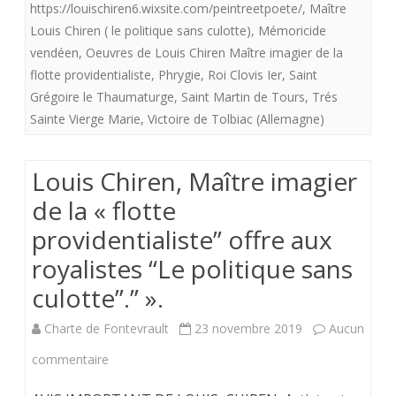
offre
https://louischiren6.wixsite.com/peintreetpoete/
,
Maître
Louis Chiren ( le politique sans culotte)
,
Mémoricide
aux
vendéen
,
Oeuvres de Louis Chiren Maître imagier de la
royalistes
flotte providentialiste
,
Phrygie
,
Roi Clovis Ier
,
Saint
Grégoire le Thaumaturge
,
Saint Martin de Tours
,
Trés
“Le
Sainte Vierge Marie
,
Victoire de Tolbiac (Allemagne)
politique
sans
Louis Chiren, Maître imagier
culotte".”
de la « flotte
».
providentialiste” offre aux
royalistes “Le politique sans
culotte”.” ».
Charte de Fontevrault
23 novembre 2019
Aucun
sur
commentaire
Louis