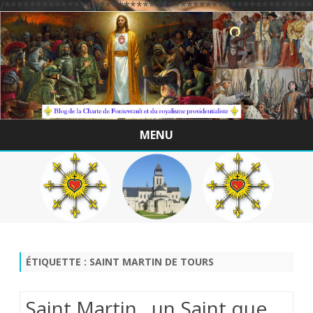
/*************************************************
MENU
Skip
to
content
ÉTIQUETTE :
SAINT MARTIN DE TOURS
Saint Martin , un Saint que