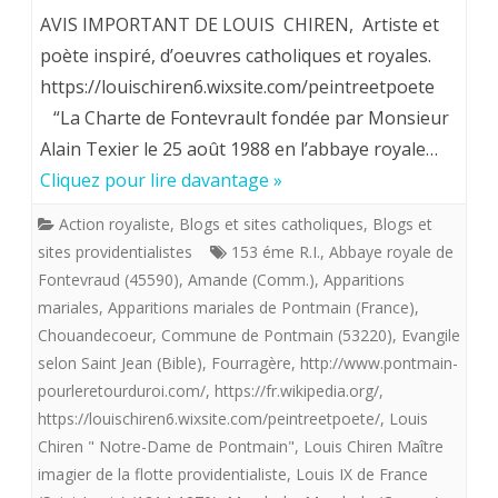
Louis
AVIS IMPORTANT DE LOUIS CHIREN, Artiste et
pourraient
Chiren
poète inspiré, d’oeuvres catholiques et royales.
nous
https://louischiren6.wixsite.com/peintreetpoete
Maître
envier.
“La Charte de Fontevrault fondée par Monsieur
imagier
Alain Texier le 25 août 1988 en l’abbaye royale…
de
Cliquez pour lire davantage »
la
Action royaliste
,
Blogs et sites catholiques
,
Blogs et
flotte
sites providentialistes
153 éme R.I.
,
Abbaye royale de
Fontevraud (45590)
,
Amande (Comm.)
,
Apparitions
providentialiste
mariales
,
Apparitions mariales de Pontmain (France)
,
offre
Chouandecoeur
,
Commune de Pontmain (53220)
,
Evangile
aux
selon Saint Jean (Bible)
,
Fourragère
,
http://www.pontmain-
pourleretourduroi.com/
,
https://fr.wikipedia.org/
,
Royalistes
https://louischiren6.wixsite.com/peintreetpoete/
,
Louis
«
Chiren " Notre-Dame de Pontmain"
,
Louis Chiren Maître
imagier de la flotte providentialiste
,
Louis IX de France
Notre-