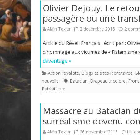
Olivier Dejouy. Le ret
passagère ou une trans
Alain Texier
2 décembre 2015
2 comm
Article du Réveil Français , écrit par : O
d’hommage aux victimes de « l’islamisme »
davantage »
Action royaliste
,
Blogs et sites identitaires
,
Bl
nouvelle
Bataclan
,
Drapeau tricolore
,
Front
Patriotisme
Massacre au Bataclan d
surréalisme devenu con
Alain Texier
26 novembre 2015
Un co