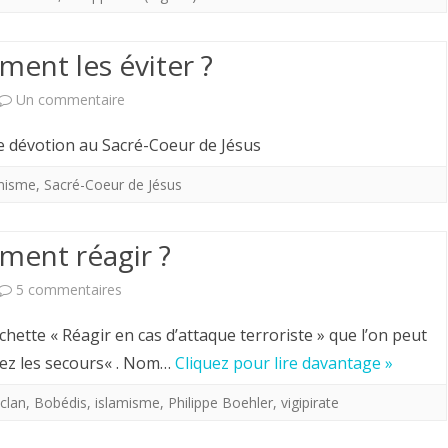
guerre
d’Algérie
ment les éviter ?
aussi.
sur
Un commentaire
Attaque
au Sacré-Coeur de Jésus
terroriste;
misme
,
Sacré-Coeur de Jésus
comment
les
ment réagir ?
éviter
sur
5 commentaires
?
Attaque
hette « Réagir en cas d’attaque terroriste » que l’on peut
terroriste;
lez les secours« . Nom…
Cliquez pour lire davantage »
comment
clan
,
Bobédis
,
islamisme
,
Philippe Boehler
,
vigipirate
réagir