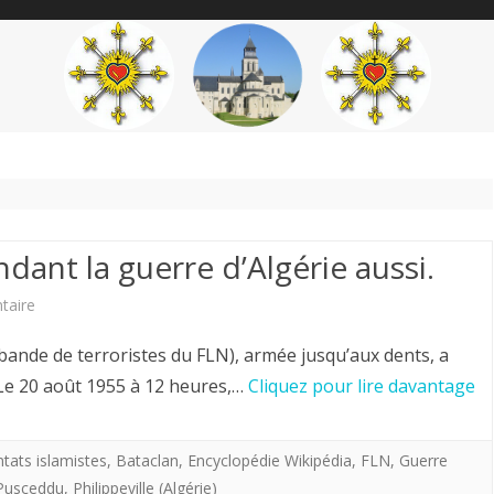
content
THÉME
AUTEUR
’ÉTENDARD
dant la guerre d’Algérie aussi.
sur
taire
Tueries
bande de terroristes du FLN), armée jusqu’aux dents, a
islamiques…
e 20 août 1955 à 12 heures,…
Cliquez pour lire davantage
pendant
la
ntats islamistes
,
Bataclan
,
Encyclopédie Wikipédia
,
FLN
,
Guerre
Pusceddu
,
Philippeville (Algérie)