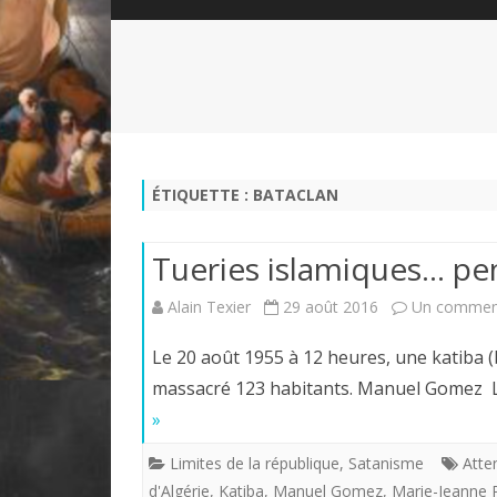
QUI SOMMES-NOUS?
ABÉCÉDAIRE DE LA CHARTE
LE FONDATEUR DE LA CHARTE
QUESTIONS/RÉPONSES
HISTORIQUE DES RENCONTRES
DÉVOTION AU SACRÉ-COEUR
L
NOUS SOUTENIR
LE ROYALISME RÉGENTISME
ÉTIQUETTE :
BATACLAN
QUIÉTISME?
Tueries islamiques… pen
Alain Texier
29 août 2016
Un commen
Le 20 août 1955 à 12 heures, une katiba (
massacré 123 habitants. Manuel Gomez L
»
Limites de la république
,
Satanisme
Atte
d'Algérie
,
Katiba
,
Manuel Gomez
,
Marie-Jeanne 