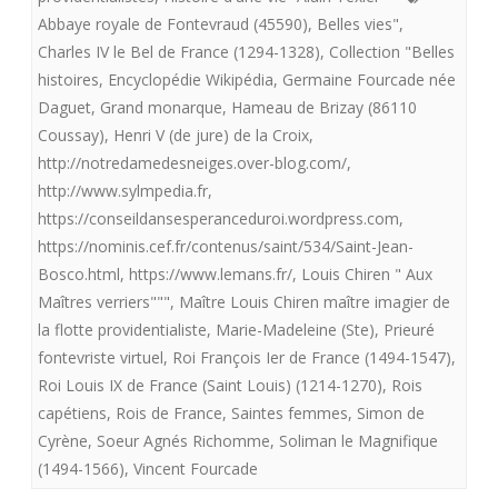
Abbaye royale de Fontevraud (45590)
,
Belles vies"
,
flotte
Charles IV le Bel de France (1294-1328)
,
Collection "Belles
providentialiste”
histoires
,
Encyclopédie Wikipédia
,
Germaine Fourcade née
offre
Daguet
,
Grand monarque
,
Hameau de Brizay (86110
Coussay)
,
Henri V (de jure) de la Croix
,
aux
http://notredamedesneiges.over-blog.com/
,
royalistes
http://www.sylmpedia.fr
,
https://conseildansesperanceduroi.wordpress.com
,
«
https://nominis.cef.fr/contenus/saint/534/Saint-Jean-
Aux
Bosco.html
,
https://www.lemans.fr/
,
Louis Chiren " Aux
Maîtres
Maîtres verriers"""
,
Maître Louis Chiren maître imagier de
la flotte providentialiste
,
Marie-Madeleine (Ste)
,
Prieuré
verriers”.»
fontevriste virtuel
,
Roi François Ier de France (1494-1547)
,
Roi Louis IX de France (Saint Louis) (1214-1270)
,
Rois
capétiens
,
Rois de France
,
Saintes femmes
,
Simon de
Cyrène
,
Soeur Agnés Richomme
,
Soliman le Magnifique
(1494-1566)
,
Vincent Fourcade