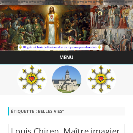
/*************************************************
MENU
Skip
to
content
ÉTIQUETTE :
BELLES VIES”
Louis Chiren, Maître imagier