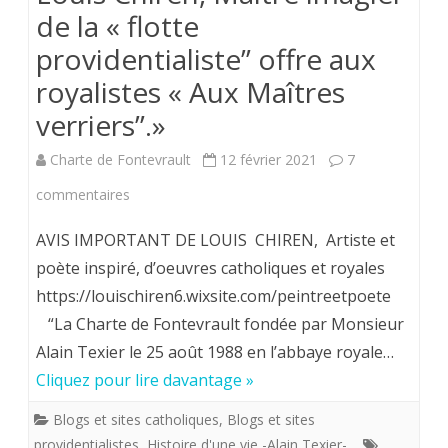
de la « flotte
providentialiste” offre aux
royalistes « Aux Maîtres
verriers”.»
Charte de Fontevrault
12 février 2021
7
sur
commentaires
Louis
AVIS IMPORTANT DE LOUIS CHIREN, Artiste et
Chiren,
poète inspiré, d’oeuvres catholiques et royales
https://louischiren6.wixsite.com/peintreetpoete
Maître
“La Charte de Fontevrault fondée par Monsieur
imagier
Alain Texier le 25 août 1988 en l’abbaye royale…
de
Cliquez pour lire davantage »
la
Blogs et sites catholiques
,
Blogs et sites
«
providentialistes
,
Histoire d'une vie -Alain Texier-