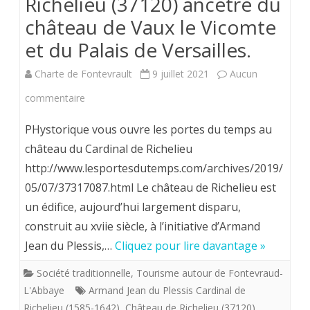
Richelieu (37120) ancêtre du
au
château de Vaux le Vicomte
château
et du Palais de Versailles.
de
Charte de Fontevrault
9 juillet 2021
Aucun
Monts-
sur
commentaire
sur-
Visite
PHystorique vous ouvre les portes du temps au
Guesnes.
virtuelle
château du Cardinal de Richelieu
http://www.lesportesdutemps.com/archives/2019/
–
05/07/37317087.html Le château de Richelieu est
mais
un édifice, aujourd’hui largement disparu,
c’est
construit au xviie siècle, à l’initiative d’Armand
déjà
Jean du Plessis,…
Cliquez pour lire davantage »
cela-
Société traditionnelle
,
Tourisme autour de Fontevraud-
L'Abbaye
Armand Jean du Plessis Cardinal de
du
Richelieu (1585-1642)
,
Château de Richelieu (37120)
,