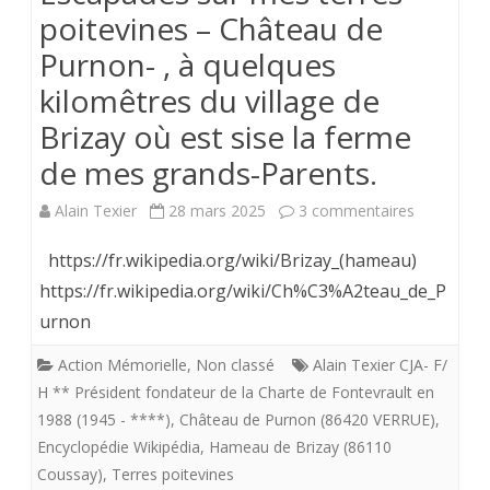
poitevines – Château de
Purnon- , à quelques
kilomêtres du village de
Brizay où est sise la ferme
de mes grands-Parents.
sur
Alain Texier
28 mars 2025
3 commentaires
Escapades
https://fr.wikipedia.org/wiki/Brizay_(hameau)
sur
https://fr.wikipedia.org/wiki/Ch%C3%A2teau_de_P
urnon
mes
terres
Action Mémorielle
,
Non classé
Alain Texier CJA- F/
H ** Président fondateur de la Charte de Fontevrault en
poitevines
1988 (1945 - ****)
,
Château de Purnon (86420 VERRUE)
,
–
Encyclopédie Wikipédia
,
Hameau de Brizay (86110
Coussay)
,
Terres poitevines
Château