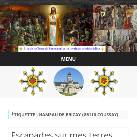
/*************************************************
MENU
Skip
to
content
ÉTIQUETTE :
HAMEAU DE BRIZAY (86110 COUSSAY)
Escapades sur mes terres