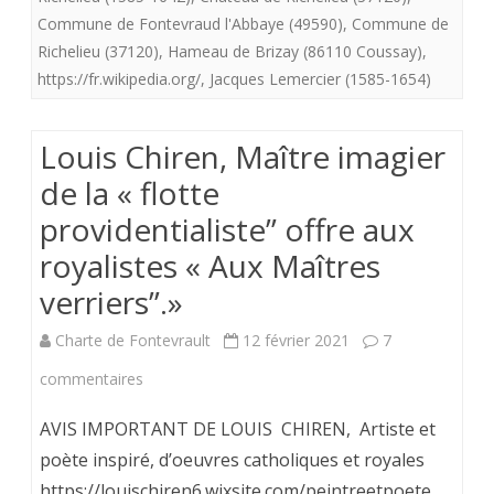
Château
Commune de Fontevraud l'Abbaye (49590)
,
Commune de
de
Richelieu (37120)
,
Hameau de Brizay (86110 Coussay)
,
https://fr.wikipedia.org/
,
Jacques Lemercier (1585-1654)
Richelieu
(37120)
Louis Chiren, Maître imagier
ancêtre
de la « flotte
du
providentialiste” offre aux
château
royalistes « Aux Maîtres
de
verriers”.»
Vaux
Charte de Fontevrault
12 février 2021
7
le
sur
commentaires
Vicomte
Louis
AVIS IMPORTANT DE LOUIS CHIREN, Artiste et
et
Chiren,
poète inspiré, d’oeuvres catholiques et royales
du
https://louischiren6.wixsite.com/peintreetpoete
Maître