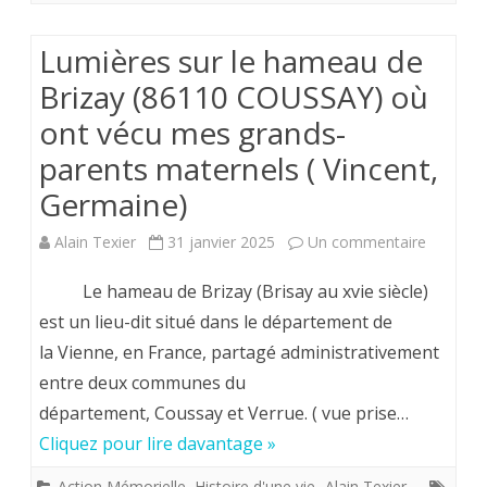
de
Lumières sur le hameau de
Purnon-
Brizay (86110 COUSSAY) où
,
ont vécu mes grands-
à
parents maternels ( Vincent,
quelques
Germaine)
kilomêtres
sur
Alain Texier
31 janvier 2025
Un commentaire
du
Lumière
Le hameau de Brizay (Brisay au xvie siècle)
village
sur
est un lieu-dit situé dans le département de
de
la Vienne, en France, partagé administrativement
le
Brizay
entre deux communes du
hameau
où
département, Coussay et Verrue. ( vue prise…
de
Cliquez pour lire davantage »
est
Brizay
sise
Action Mémorielle
,
Histoire d'une vie -Alain Texier-