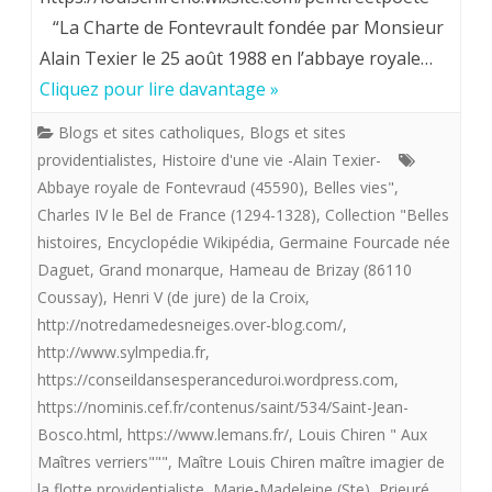
Palais
“La Charte de Fontevrault fondée par Monsieur
imagier
de
Alain Texier le 25 août 1988 en l’abbaye royale…
de
Cliquez pour lire davantage »
Versailles.
la
Blogs et sites catholiques
,
Blogs et sites
«
providentialistes
,
Histoire d'une vie -Alain Texier-
Abbaye royale de Fontevraud (45590)
,
Belles vies"
,
flotte
Charles IV le Bel de France (1294-1328)
,
Collection "Belles
providentialiste”
histoires
,
Encyclopédie Wikipédia
,
Germaine Fourcade née
offre
Daguet
,
Grand monarque
,
Hameau de Brizay (86110
Coussay)
,
Henri V (de jure) de la Croix
,
aux
http://notredamedesneiges.over-blog.com/
,
royalistes
http://www.sylmpedia.fr
,
https://conseildansesperanceduroi.wordpress.com
,
«
https://nominis.cef.fr/contenus/saint/534/Saint-Jean-
Aux
Bosco.html
,
https://www.lemans.fr/
,
Louis Chiren " Aux
Maîtres
Maîtres verriers"""
,
Maître Louis Chiren maître imagier de
la flotte providentialiste
,
Marie-Madeleine (Ste)
,
Prieuré