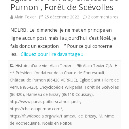
Purnon , Forêt de Scévolles
Texier,
sur
Alain Texier
25 décembre 2022
2 commentaires
CJA
Souve
,
NDLRB . Le dimanche je ne met en principe en
des
dessinée
ligne aucun post. mais i aujourd’hui c’est Noêl, je
fais donc un exception. ” Pour ce qui concerne
Noëls
et
les…
Cliquez pour lire davantage »
passé
blasonné
Histoire d'une vie -Alain Texier-
Alain Texier CJA- H
Eglise
par
** Président fondateur de la Charte de Fontevrault
,
de
jean-
Château de Purnon (86420 VERRUE)
,
Eglise Saint Hilaire de
Verrue (86420)
,
Encyclopédie Wikipédia
,
Forêt de Scévolles
Verru
Yves
(86420)
,
Hameau de Brizay (86110 Coussay)
,
Chât
Pons
http://www.parvis.poitierscatholique.fr
,
de
(CER)
https://chateaupurnon.com/
,
https://fr.wikipedia.org/wiki/Hameau_de_Brizay
,
M. Mme
Purn
de Rochequairie
,
Noëls en Poitou
,