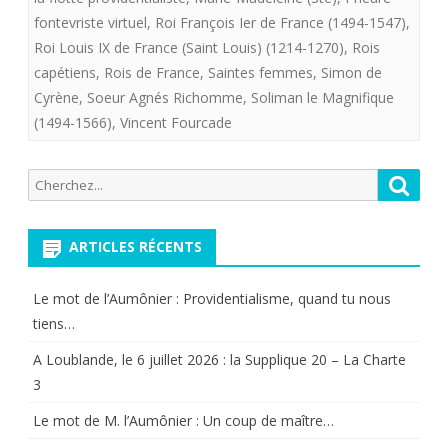
verriers”.»
fontevriste virtuel
,
Roi François Ier de France (1494-1547)
,
Roi Louis IX de France (Saint Louis) (1214-1270)
,
Rois
capétiens
,
Rois de France
,
Saintes femmes
,
Simon de
Cyrène
,
Soeur Agnés Richomme
,
Soliman le Magnifique
(1494-1566)
,
Vincent Fourcade
Recherche
Reche
pour:
ARTICLES RÉCENTS
Le mot de l’Aumônier : Providentialisme, quand tu nous
tiens…
A Loublande, le 6 juillet 2026 : la Supplique 20 – La Charte
3
Le mot de M. l’Aumônier : Un coup de maître…