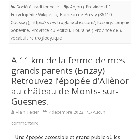
indis
Société traditionnelle
Anjou ( Province d' )
,
Encyclopédie Wikipédia
,
Hameau de Brizay (86110
pour
Coussay)
,
https://www.troglonautes.com/glossary
,
Langue
fêter
poitevine
,
Province du Poitou
,
Touraine ( Province de )
,
le
vocabulaire troglodytique
sacre
A 11 km de la ferme de mes
du
grands parents (Brizay)
Roi
Retrouvez l’épopée d’Aliènor
dans
au château de Monts- sur-
les
Guesnes.
caves
Alain Texier
7 décembre 2022
Aucun
du
sur
commentaire
Val
A
de
Une épopée accessible et grand public où les