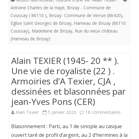
(86110
Antoine Charles de la Haye
,
Brizay - Commune de
la
Coussay ( 86110 )
,
Brizay- Commune de Verrue (86420)
,
COUSSA
ferme
Eglise Saint Georges de Brizay
,
Hameau de Brizay (86110
où
Coussay)
,
Madeleine de Brizay
,
Rue du vieux château
de
ont
(Hameau de Brizay)
mes
vécu
grands-
Alain TEXIER (1945- 20 ** ).
mes
Parents.
Une vie de royaliste (22 ) .
grands-
Armoiries d’A Texier, CJA ,
parents
dessinées et blasonnées par
materne
jean-Yves Pons (CER)
(
sur
Alain Texier
5 janvier 2023
18 commentaires
Vincent,
Alain
Germain
Blasonnement : Parti, au 1 de sinople au casque
TEXIER
ouvert taré de profil d’argent, au 2 d’hermines à la