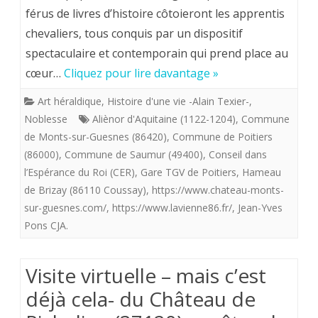
11
férus de livres d’histoire côtoieront les apprentis
Loire
chevaliers, tous conquis par un dispositif
km
au
spectaculaire et contemporain qui prend place au
de
retou
cœur…
Cliquez pour lire davantage »
la
de
Art héraldique
,
Histoire d'une vie -Alain Texier-
,
ferme
Reim
Noblesse
Aliènor d'Aquitaine (1122-1204)
,
Commune
de
de Monts-sur-Guesnes (86420)
,
Commune de Poitiers
(86000)
,
Commune de Saumur (49400)
,
Conseil dans
mes
l’Espérance du Roi (CER)
,
Gare TGV de Poitiers
,
Hameau
grands
de Brizay (86110 Coussay)
,
https://www.chateau-monts-
sur-guesnes.com/
,
https://www.lavienne86.fr/
,
Jean-Yves
parents
Pons CJA.
(Brizay)
Retrouvez
Visite virtuelle – mais c’est
l’épopée
déjà cela- du Château de
d’Aliènor