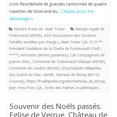
croix fleurdelisée de gueules cantonnée de quatre
(1945-
navettes de tisserand du…
Cliquez pour lire
20
davantage »
**
Histoire d'une vie -Alain Texier-
Abbaye royale de
).
Fontevraud (45590)
,
ADF (Association des Denières
Une
Familles anoblies par charge.)
,
Alain Texier CJA- F/ H **
Président fondateur de la Charte de Fontevrault (1945 -
vie
****)
,
Armoiries (Armes parlantes)
,
CJA Compagnons de
de
Jeanne d'Arc.
,
Commune de Fontevraud l'Abbaye (49590)
,
Commune de Loudun (86200)
,
Encyclopédie Wikipédia
,
royaliste
Guy Guérin du Mas- Genêt
,
Hameau de Brizay (86110
(22
Coussay)
,
https://fr.wikipedia.org/wiki/Hameau_de_Brizay
,
)
Jean-Yves Pons CJA.
,
Ordre des Palmes Académiques
.
Souvenir des Noëls passés.
Armoirie
Eglise de Verrue, Château de
d’A