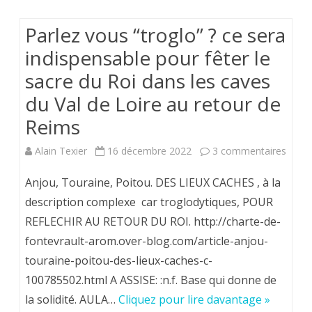
Forêt
Parlez vous “troglo” ? ce sera
de
indispensable pour fêter le
Scévo
sacre du Roi dans les caves
du Val de Loire au retour de
Reims
sur
Alain Texier
16 décembre 2022
3 commentaires
Parle
Anjou, Touraine, Poitou. DES LIEUX CACHES , à la
vous
description complexe car troglodytiques, POUR
REFLECHIR AU RETOUR DU ROI. http://charte-de-
“trogl
fontevrault-arom.over-blog.com/article-anjou-
?
touraine-poitou-des-lieux-caches-c-
ce
100785502.html A ASSISE: :n.f. Base qui donne de
sera
la solidité. AULA…
Cliquez pour lire davantage »