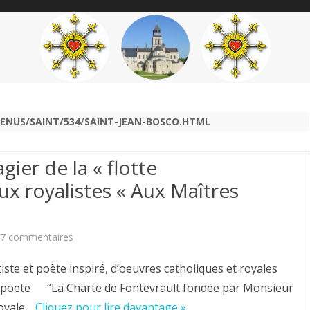
content
THÉME
AUTEUR
’ÉTENDARD
TENUS/SAINT/534/SAINT-JEAN-BOSCO.HTML
gier de la « flotte
aux royalistes « Aux Maîtres
sur
7 commentaires
Louis
 et poète inspiré, d’oeuvres catholiques et royales
Chiren,
eetpoete “La Charte de Fontevrault fondée par Monsieur
royale…
Cliquez pour lire davantage »
Maître