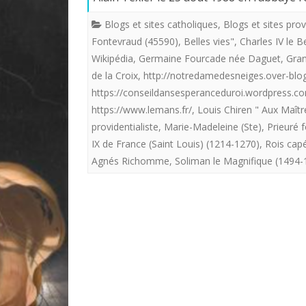
Blogs et sites catholiques
,
Blogs et sites prov
Fontevraud (45590)
,
Belles vies"
,
Charles IV le 
Wikipédia
,
Germaine Fourcade née Daguet
,
Gra
de la Croix
,
http://notredamedesneiges.over-blo
https://conseildansesperanceduroi.wordpress.c
https://www.lemans.fr/
,
Louis Chiren " Aux Maître
providentialiste
,
Marie-Madeleine (Ste)
,
Prieuré f
IX de France (Saint Louis) (1214-1270)
,
Rois cap
Agnés Richomme
,
Soliman le Magnifique (1494-