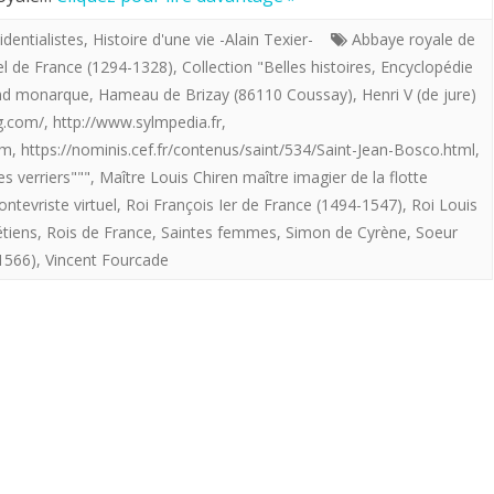
imagier
identialistes
,
Histoire d'une vie -Alain Texier-
Abbaye royale de
Bel de France (1294-1328)
,
Collection "Belles histoires
,
Encyclopédie
de
nd monarque
,
Hameau de Brizay (86110 Coussay)
,
Henri V (de jure)
la
g.com/
,
http://www.sylmpedia.fr
,
om
,
https://nominis.cef.fr/contenus/saint/534/Saint-Jean-Bosco.html
,
«
s verriers"""
,
Maître Louis Chiren maître imagier de la flotte
flotte
ontevriste virtuel
,
Roi François Ier de France (1494-1547)
,
Roi Louis
providentialiste”
étiens
,
Rois de France
,
Saintes femmes
,
Simon de Cyrène
,
Soeur
1566)
,
Vincent Fourcade
offre
aux
royalistes
«
Aux
Maîtres