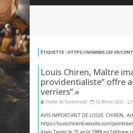
QUI SOMMES-NOUS?
ABÉCÉDAIRE DE LA CHARTE
LE FONDATEUR DE LA CHARTE
QUESTIONS/RÉPONSES
HISTORIQUE DES RENCONTRES
DÉVOTION AU SACRÉ-COEUR
L
NOUS SOUTENIR
LE ROYALISME RÉGENTISME
ÉTIQUETTE :
HTTPS://NOMINIS.CEF.FR/CON
QUIÉTISME?
Louis Chiren, Maître ima
providentialiste” offre 
verriers”.»
Charte de Fontevrault
12 février 2021
AVIS IMPORTANT DE LOUIS CHIREN, Artiste
https://louischiren6.wixsite.com/peintr
Alain Texier le 25 août 1988 en l’abbaye 