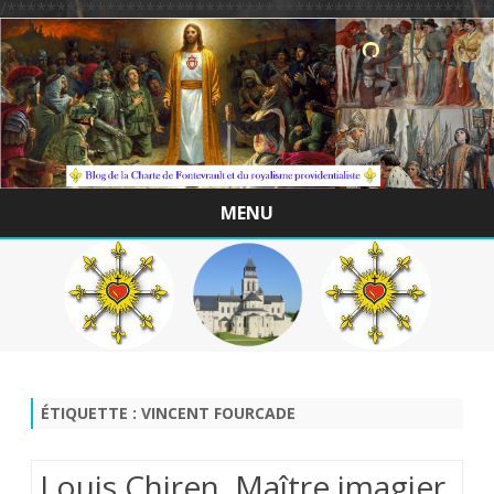
/*************************************************
MENU
Skip
to
content
ÉTIQUETTE :
VINCENT FOURCADE
Louis Chiren, Maître imagier