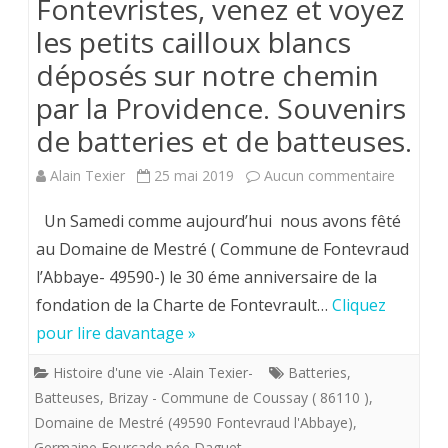
Fontevristes, venez et voyez
blancs
les petits cailloux blancs
déposés
déposés sur notre chemin
sur
par la Providence. Souvenirs
notre
de batteries et de batteuses.
chemin
sur
Alain Texier
25 mai 2019
Aucun commentaire
par
Samedi
la
Un Samedi comme aujourd’hui nous avons fêté
25
au Domaine de Mestré ( Commune de Fontevraud
Providence.
l’Abbaye- 49590-) le 30 éme anniversaire de la
mai
Les
fondation de la Charte de Fontevrault…
Cliquez
2019.
roses
pour lire davantage »
Fontevri
trémières
Histoire d'une vie -Alain Texier-
Batteries
,
venez
de
Batteuses
,
Brizay - Commune de Coussay ( 86110 )
,
et
Domaine de Mestré (49590 Fontevraud l'Abbaye)
Brizay
,
Germaine Fourcade née Daguet
,