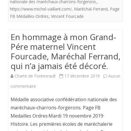
nationale des maréchaux-charrons-forgerons.
,
Vincent
https://www.michel-vaillant.com/
,
Maréchal-Ferrand
,
Page
Fourcade,
FB Médailles-Ordres
,
Vincent Fourcade
Maréchal
Ferrand,
En hommage à mon Grand-
qui
Pére maternel Vincent
n'a
Fourcade, Maréchal Ferrand,
qui n’a jamais été décoré.
jamais
été
Charte de Fontevrault
17 décembre 2019
Aucun
décoré.
sur
commentaire
En
Médaille associative confédération nationale des
hommage
maréchaux-charrons-forgerons. Page FB
Medailles Ordres·Mardi 19 novembre 2019·
à
Histoire. Les premières écoles de maréchalerie
mon