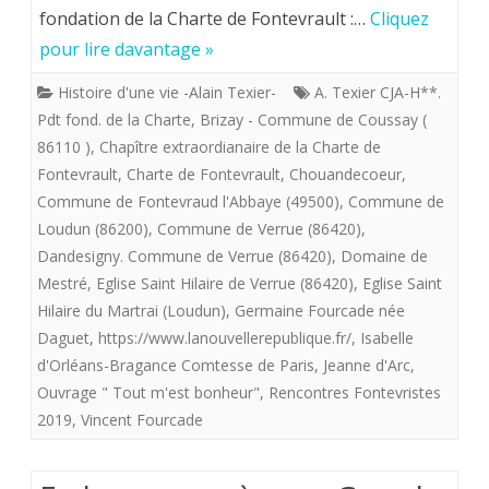
fondation de la Charte de Fontevrault :…
Cliquez
.
2019.
pour lire davantage »
Travaux
Fontevristes,
Histoire d'une vie -Alain Texier-
A. Texier CJA-H**.
des
venez
Pdt fond. de la Charte
,
Brizay - Commune de Coussay (
Champs
et
86110 )
,
Chapître extraordianaire de la Charte de
Fontevrault
,
Charte de Fontevrault
,
Chouandecoeur
,
à
voyez
Commune de Fontevraud l'Abbaye (49500)
,
Commune de
Brizay
les
Loudun (86200)
,
Commune de Verrue (86420)
,
(86110
Dandesigny. Commune de Verrue (86420)
,
Domaine de
petits
Mestré
,
Eglise Saint Hilaire de Verrue (86420)
,
Eglise Saint
COUSSAY)
cailloux
Hilaire du Martrai (Loudun)
,
Germaine Fourcade née
probablement
blancs
Daguet
,
https://www.lanouvellerepublique.fr/
,
Isabelle
d'Orléans-Bragance Comtesse de Paris
,
Jeanne d'Arc
,
au
déposés
Ouvrage " Tout m'est bonheur"
,
Rencontres Fontevristes
début
sur
2019
,
Vincent Fourcade
des
notre
années196O
chemin