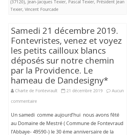
(37120)
,
Jean-Jacques Texier
,
Pascal Texier
,
Président Jean
et
Texier
,
Vincent Fourcade
voyez
les
Samedi 21 décembre 2019.
petits
Fontevristes, venez et voyez
cailloux
les petits cailloux blancs
déposés sur notre chemin
blancs
par la Providence. Le
déposés
hameau de Dandesigny*
sur
notre
Charte de Fontevrault
21 décembre 2019
Aucun
chemin
sur
commentaire
par
Samedi
Un samedi comme aujourd’hui nous avons fêté
la
21
au Domaine de Mestré ( Commune de Fontevraud
l’Abbaye- 49590-) le 30 éme anniversaire de la
Providence
décembre