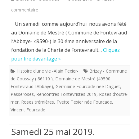
sur
commentaire
Samedi
Un samedi comme aujourd’hui nous avons fêté
3
au Domaine de Mestré ( Commune de Fontevraud
l’Abbaye- 49590-) le 30 éme anniversaire de la
août
fondation de la Charte de Fontevrault…
Cliquez
2019.
pour lire davantage »
Fontevristes,
Histoire d'une vie -Alain Texier-
Brizay - Commune
venez
de Coussay ( 86110 )
,
Domaine de Mestré (49590
et
Fontevraud l'Abbaye)
,
Germaine Fourcade née Daguet
,
Passeroses
,
Rencontres Fontevristes 2019
,
Roses d'outre-
voyez
mer
,
Roses trémières
,
Tvette Texier née Fourcade
,
les
Vincent Fourcade
petits
Samedi 25 mai 2019.
cailloux