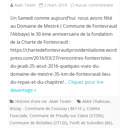
notre
sur
Alain Texier
2 mars 2019
Aucun commentaire
chemin
Samedi
Un Samedi comme aujourd’hui nous avons fêté
par
2
au Domaine de Mestré ( Commune de Fontevraud
la
l’Abbaye) le 30 éme anniversaire de la fondation
mars
de la Charte de Fontevrault :
Providence.
2019
https://chartedefontevraultprovidentialisme.word
Ruines
.
press.com/2016/03/27/rencontres-fontevristes-
du
Fontevri
du-jeudi-25-aout-2016-quelques-vues-du-
Château
domaine-de-mestre-35-km-de-fontevraud-lieu-
venez
du-repas-et-du-chapitre/…
Cliquez pour lire
de
et
davantage »
Marsay
voyez
Histoire d'une vie -Alain Texier-
Abbé Chalouas
,
(86110).
les
Brizay - Commune de Coussay ( 86110 )
,
Colette
petits
Fourcade
,
Commune de Preuilly-sur-Claise (37290)
,
Commune de Richelieu (37120)
,
Forêt de Scévolles (86)
,
cailloux