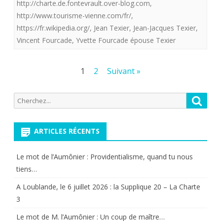
http://charte.de.fontevrault.over-blog.com
,
blancs
http://www.tourisme-vienne.com/fr/
,
https://fr.wikipedia.org/
,
Jean Texier
,
Jean-Jacques Texier
,
déposé
Vincent Fourcade
,
Yvette Fourcade épouse Texier
sur
notre
Pagination
1
2
Suivant »
chemin
des
par
Recherche
Reche
publications
pour:
la
ARTICLES RÉCENTS
Provide
Le mot de l’Aumônier : Providentialisme, quand tu nous
tiens…
A Loublande, le 6 juillet 2026 : la Supplique 20 – La Charte
3
Le mot de M. l’Aumônier : Un coup de maître…