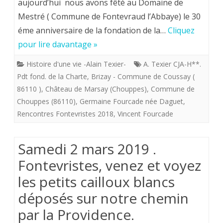
11
aujourd’hui nous avons fêté au Domaine de
de
Mestré ( Commune de Fontevraud l’Abbaye) le 30
mai
batterie
éme anniversaire de la fondation de la…
Cliquez
2019.
et
pour lire davantage »
Fontevristes,
de
Histoire d'une vie -Alain Texier-
A. Texier CJA-H**.
venez
Pdt fond. de la Charte
,
Brizay - Commune de Coussay (
batteuse
et
86110 )
,
Château de Marsay (Chouppes)
,
Commune de
Chouppes (86110)
,
Germaine Fourcade née Daguet
,
voyez
Rencontres Fontevristes 2018
,
Vincent Fourcade
les
petits
Samedi 2 mars 2019 .
cailloux
Fontevristes, venez et voyez
blancs
les petits cailloux blancs
déposés
déposés sur notre chemin
sur
par la Providence.