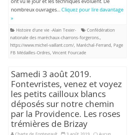
ont vu le jour et les techniques évoluent. De
Grand-
nombreux ouvrages…
Cliquez pour lire davantage
Pére
»
maternel
Histoire d'une vie -Alain Texier-
Confédération
nationale des maréchaux-charrons-forgerons.
,
Vincent
https://www.michel-vaillant.com/
,
Maréchal-Ferrand
,
Page
Fourcade,
FB Médailles-Ordres
,
Vincent Fourcade
Maréchal
Ferrand,
Samedi 3 août 2019.
qui
Fontevristes, venez et voyez
n’a
les petits cailloux blancs
déposés sur notre chemin
jamais
par la Providence. Les roses
été
trémières de Brizay
décoré.
Charte de Fontevrault
3 août 2019
Aucun