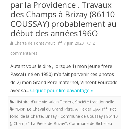
par la Providence . Travaux
Vincent
des Champs à Brizay (86110
Fourcade;
COUSSAY) probablement au
Maréchal
début des années196O
Ferrand.
Charte de Fontevrault
7 juin 2020
2
sur
commentaires
Dimanche
Autant vous le dire , lorsque 1) mon jeune frère
7
Pascal ( né en 1950) m’a fait parvenir ces photos
de 2) mon Grand Père maternel, Vincent Fourcade
juin
avec sa…
Cliquez pour lire davantage »
2020
Histoire d'une vie -Alain Texier-
,
Société traditionnelle
.
"Bibi" Le Cheval du Grand Père
,
A. Texier CJA-H**. Pdt
Fontevristes,
fond. de la Charte
,
Brizay - Commune de Coussay ( 86110
)
,
Champ " La Pièce de Brizay"
venez
,
Commune de Richelieu