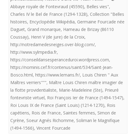
Abbaye royale de Fontevraud (45590)
,
Belles vies"
,
flotte
Charles IV le Bel de France (1294-1328)
,
Collection "Belles
providentialiste”
histoires
,
Encyclopédie Wikipédia
,
Germaine Fourcade née
offre
Daguet
,
Grand monarque
,
Hameau de Brizay (86110
Coussay)
,
Henri V (de jure) de la Croix
,
aux
http://notredamedesneiges.over-blog.com/
,
royalistes
http://www.sylmpedia.fr
,
https://conseildansesperanceduroi.wordpress.com
,
«
https://nominis.cef.fr/contenus/saint/534/Saint-Jean-
Aux
Bosco.html
,
https://www.lemans.fr/
,
Louis Chiren " Aux
Maîtres
Maîtres verriers"""
,
Maître Louis Chiren maître imagier de
la flotte providentialiste
,
Marie-Madeleine (Ste)
,
Prieuré
verriers”.»
fontevriste virtuel
,
Roi François Ier de France (1494-1547)
,
Roi Louis IX de France (Saint Louis) (1214-1270)
,
Rois
capétiens
,
Rois de France
,
Saintes femmes
,
Simon de
Cyrène
,
Soeur Agnés Richomme
,
Soliman le Magnifique
(1494-1566)
,
Vincent Fourcade