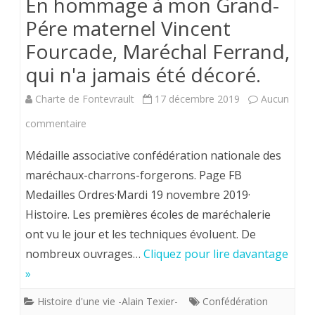
En hommage à mon Grand-
Pére maternel Vincent
par
Fourcade, Maréchal Ferrand,
la
qui n'a jamais été décoré.
Providence.
Le
Charte de Fontevrault
17 décembre 2019
Aucun
hameau
sur
commentaire
de
En
Médaille associative confédération nationale des
Dandesigny*
hommage
maréchaux-charrons-forgerons. Page FB
Medailles Ordres·Mardi 19 novembre 2019·
à
Histoire. Les premières écoles de maréchalerie
mon
ont vu le jour et les techniques évoluent. De
Grand-
nombreux ouvrages…
Cliquez pour lire davantage
Pére
»
maternel
Histoire d'une vie -Alain Texier-
Confédération