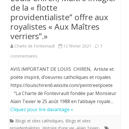
de la « flotte
providentialiste” offre aux
royalistes « Aux Maîtres
verriers”.»
Charte de Fontevrault
12 février 2021
7
sur
commentaires
Louis
AVIS IMPORTANT DE LOUIS CHIREN, Artiste et
Chiren,
poète inspiré, d’oeuvres catholiques et royales
https://louischiren6.wixsite.com/peintreetpoete
Maître
“La Charte de Fontevrault fondée par Monsieur
imagier
Alain Texier le 25 août 1988 en l’abbaye royale…
de
Cliquez pour lire davantage »
la
Blogs et sites catholiques
,
Blogs et sites
«
providentialistes
,
Histoire d'une vie -Alain Texier-