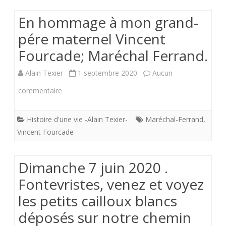
En hommage à mon grand-
pére maternel Vincent
Fourcade; Maréchal Ferrand.
Alain Texier
1 septembre 2020
Aucun
sur
commentaire
En
Histoire d'une vie -Alain Texier-
Maréchal-Ferrand
,
hommage
Vincent Fourcade
à
mon
Dimanche 7 juin 2020 .
grand-
Fontevristes, venez et voyez
les petits cailloux blancs
pére
déposés sur notre chemin
maternel