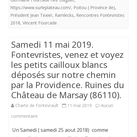
voyez
https://www.surleplateau.com/
,
Poitou ( Province de)
,
les
Président Jean Texier
,
Ramlecks
,
Rencontres Fontevristes
2018
,
Vincent Fourcade
petits
cailloux
Samedi 11 mai 2019.
blancs
Fontevristes, venez et voyez
déposé
les petits cailloux blancs
sur
déposés sur notre chemin
notre
par la Providence. Ruines du
chemin
Château de Marsay (86110).
par
Charte de Fontevrault
11 mai 2019
Aucun
la
sur
commentaire
Provide
Samedi
Un Samedi ( samedi 25 aout 2018) comme
Souveni