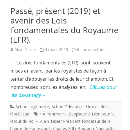
XIII
Passé, présent (2019) et
(Bourbon-
avenir des Lois
Naundorff)
fondamentales du Royaume
(LFR).
sur
Alain Texier
4 mars 2019
6 commentaires
Passé,
Les lois fondamentales (LFR) sont souvent
présent
mises en avant par les royalistes de façon à
tenter d’appuyer les droits de leur champion. Et
(2019)
nombreuses sont les analyses en…
Cliquez pour
et
lire davantage »
avenir
Action Légitimiste
,
Action Orléaniste
,
Limites de la
des
république
« À Pontmain… Supplique à Dieu pour le
Lois
retour du Roi »
,
Alain Texier Président fondateur de la
Charte de Fontevrault
,
Charles XIII ( Bourbon-Naudorff)