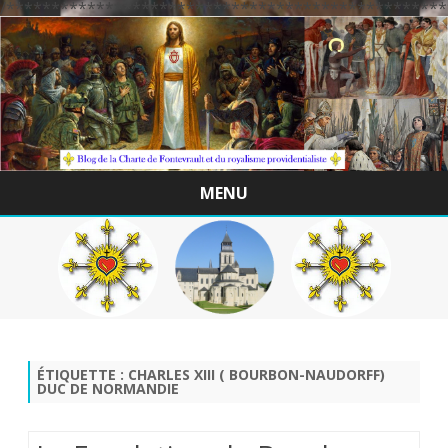
/*************************************************
MENU
Skip
to
content
ÉTIQUETTE :
CHARLES XIII ( BOURBON-NAUDORFF)
DUC DE NORMANDIE