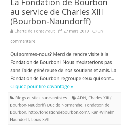
La Fondation de Bourbon
au service de Charles XIII
(Bourbon-Naundorff)
Charte de Fontevrault
27 mars 2019
Un
sur
commentaire
La
Qui sommes-nous? Merci de rendre visite à la
Fondation
Fondation de Bourbon ! Nous n’existerions pas
sans l’aide généreuse de nos soutiens et amis. La
de
Fondation de Bourbon regroupe ceux qui sont…
Bourbon
Cliquez pour lire davantage »
au
Blogs et sites survivantistes
ADN
,
Charles XIII (
service
Bourbon-Naudorff) Duc de Normandie
,
Fondation de
de
Bourbon
,
http://fondationdebourbon.com/
,
Karl-Wilhelm
Naundorff
,
Louis XVII
Charles