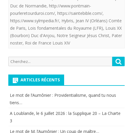
fondamenta
Duc de Normandie
,
http://www.pontmain-
du
pourleretourduroi.com/
,
https://saintebible.com/
,
https://www.sylmpedia.fr/
,
Hybris
,
Jean IV (Orléans) Comte
Royaume
de Paris
,
Lois fondamentales du Royaume (LFR)
,
Louis XX
(LFR).
(Bourbon) Duc d'Anjou
,
Notre Seigneur Jésus Christ
,
Pater
noster
,
Roi de France Louis XIV
Recherche
Reche
pour:
ARTICLES RÉCENTS
Le mot de l’Aumônier : Providentialisme, quand tu nous
tiens…
A Loublande, le 6 juillet 2026 : la Supplique 20 – La Charte
3
Le mot de M. l’Aumônier : Un coup de maître…