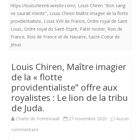
«
https://louischiren6.wixsite.com/
,
Louis Chiren "Bon sang
flotte
ne saurait mentir"
,
Louis Chiren Maître imagier de la flotte
providentialiste
,
Louis XVII de France
,
Ordre royal de Saint
providentialiste”
Louis
,
Ordre royal du Saint-Esprit
,
Pater noster
,
Rois de
offre
France
,
Rois de France et de Navarre
,
Sacré-Coeur de
Jésus
aux
royalistes
Louis Chiren, Maître imagier
:”Bon
de la « flotte
sang
providentialiste” offre aux
ne
royalistes : Le lion de la tribu
saurait
de Juda.
mentir”
Charte de Fontevrault
27 novembre 2020
Aucun
sur
commentaire