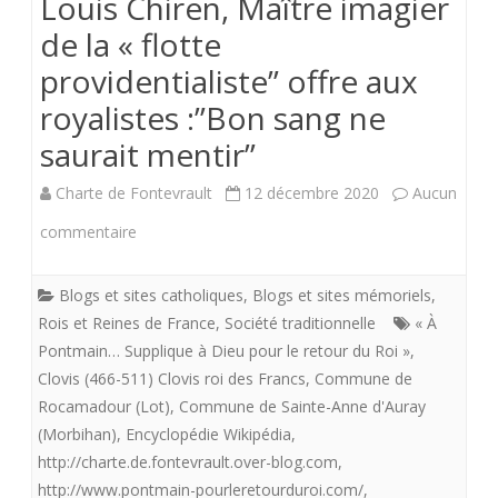
Louis Chiren, Maître imagier
de la « flotte
providentialiste” offre aux
royalistes :”Bon sang ne
saurait mentir”
Charte de Fontevrault
12 décembre 2020
Aucun
sur
commentaire
Louis
Blogs et sites catholiques
,
Blogs et sites mémoriels
,
Chiren,
Rois et Reines de France
,
Société traditionnelle
« À
Maître
Pontmain… Supplique à Dieu pour le retour du Roi »
,
Clovis (466-511) Clovis roi des Francs
,
Commune de
imagier
Rocamadour (Lot)
,
Commune de Sainte-Anne d'Auray
de
(Morbihan)
,
Encyclopédie Wikipédia
,
http://charte.de.fontevrault.over-blog.com
,
la
http://www.pontmain-pourleretourduroi.com/
,