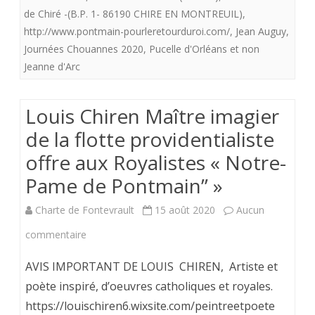
.
de Chiré -(B.P. 1- 86190 CHIRE EN MONTREUIL)
,
http://www.pontmain-pourleretourduroi.com/
,
Jean Auguy
,
Septembre
Journées Chouannes 2020
,
Pucelle d'Orléans et non
2020.
Jeanne d'Arc
Je
Louis Chiren Maître imagier
reviens
de la flotte providentialiste
de
offre aux Royalistes « Notre-
Chiré-
Pame de Pontmain” »
en-
Montreuil.
Charte de Fontevrault
15 août 2020
Aucun
sur
commentaire
Louis
AVIS IMPORTANT DE LOUIS CHIREN, Artiste et
Chiren
poète inspiré, d’oeuvres catholiques et royales.
https://louischiren6.wixsite.com/peintreetpoete
Maître