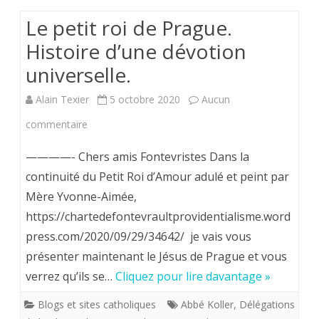
Le
Le petit roi de Prague.
lion
Histoire d’une dévotion
de
universelle.
la
Alain Texier
5 octobre 2020
Aucun
tribu
sur
commentaire
de
Le
Juda.
————- Chers amis Fontevristes Dans la
petit
continuité du Petit Roi d’Amour adulé et peint par
Mère Yvonne-Aimée,
roi
https://chartedefontevraultprovidentialisme.word
de
press.com/2020/09/29/34642/ je vais vous
Prague.
présenter maintenant le Jésus de Prague et vous
Histoire
verrez qu’ils se…
Cliquez pour lire davantage »
d’une
Blogs et sites catholiques
Abbé Koller
,
Délégations