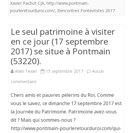
Rencontres
Xavier Pachot CJA
,
http://www.pontmain-
pourleretourduroi.com/
,
Rencontres Fontevristes 2017
de
la
Le seul patrimoine à visiter
Charte
en ce jour (17 septembre
de
2017) se situe à Pontmain
Fontevault.
(53220).
Comme
Alain Texier
15 septembre 2017
Aucun
si
sur
commentaire
vous
Le
Chers amis et pauvres pèlerins du Roi, Comme
y
seul
vous le savez, ce dimanche 17 septembre 2017 est
étiez.
la Journée du Patrimoine. Patrimoine avez-vous
patrimoine
C.
dit ? Mais qui sommes-nous ?
à
R.
http://www.pontmain-pourleretourduroi.com/qui-