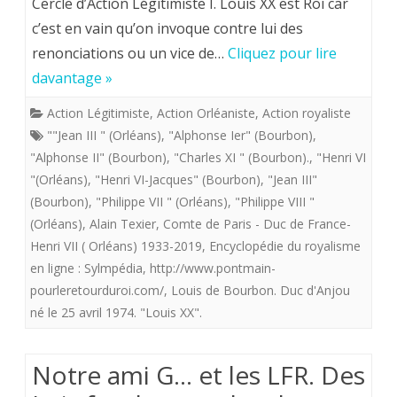
Cercle d’Action Légitimiste I. Louis XX est Roi car
c’est en vain qu’on invoque contre lui des
de
renonciations ou un vice de…
Cliquez pour lire
L
davantage »
***
Action Légitimiste
,
Action Orléaniste
,
Action royaliste
versus
""Jean III " (Orléans)
,
"Alphonse Ier" (Bourbon)
,
la
"Alphonse II" (Bourbon)
,
"Charles XI " (Bourbon).
,
"Henri VI
"(Orléans)
,
"Henri VI-Jacques" (Bourbon)
,
"Jean III"
volonté
(Bourbon)
,
"Philippe VII " (Orléans)
,
"Philippe VIII "
de
(Orléans)
,
Alain Texier
,
Comte de Paris - Duc de France-
Henri VII ( Orléans) 1933-2019
,
Encyclopédie du royalisme
Dieu.
en ligne : Sylmpédia
,
http://www.pontmain-
pourleretourduroi.com/
,
Louis de Bourbon. Duc d'Anjou
né le 25 avril 1974. "Louis XX".
Notre ami G… et les LFR. Des