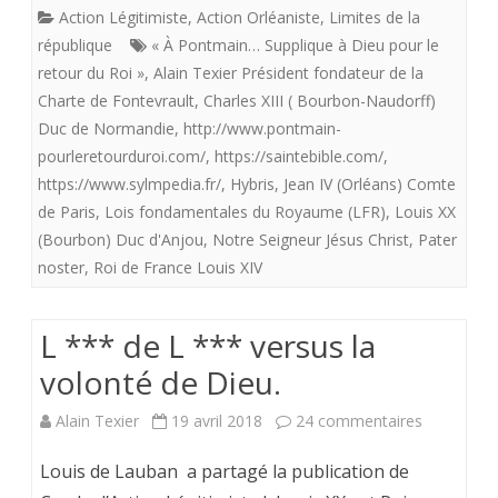
Action Légitimiste
,
Action Orléaniste
,
Limites de la
des
république
« À Pontmain… Supplique à Dieu pour le
Lois
retour du Roi »
,
Alain Texier Président fondateur de la
Charte de Fontevrault
,
Charles XIII ( Bourbon-Naudorff)
fondamenta
Duc de Normandie
,
http://www.pontmain-
du
pourleretourduroi.com/
,
https://saintebible.com/
,
https://www.sylmpedia.fr/
,
Hybris
,
Jean IV (Orléans) Comte
Royaume
de Paris
,
Lois fondamentales du Royaume (LFR)
,
Louis XX
(LFR).
(Bourbon) Duc d'Anjou
,
Notre Seigneur Jésus Christ
,
Pater
noster
,
Roi de France Louis XIV
L *** de L *** versus la
volonté de Dieu.
sur
Alain Texier
19 avril 2018
24 commentaires
L
Louis de Lauban a partagé la publication de
***