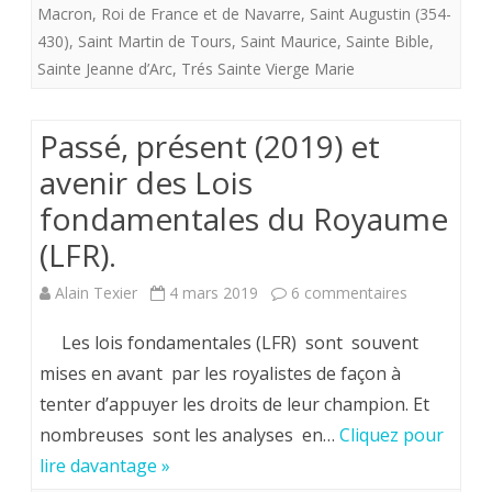
Macron
,
Roi de France et de Navarre
,
Saint Augustin (354-
»
430)
,
Saint Martin de Tours
,
Saint Maurice
,
Sainte Bible
,
Sainte Jeanne d’Arc
,
Trés Sainte Vierge Marie
Passé, présent (2019) et
avenir des Lois
fondamentales du Royaume
(LFR).
sur
Alain Texier
4 mars 2019
6 commentaires
Passé,
Les lois fondamentales (LFR) sont souvent
présent
mises en avant par les royalistes de façon à
tenter d’appuyer les droits de leur champion. Et
(2019)
nombreuses sont les analyses en…
Cliquez pour
et
lire davantage »
avenir