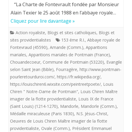
“La Charte de Fontevrault fondée par Monsieur
imagier
Alain Texier le 25 août 1988 en l’abbaye royale…
de
Cliquez pour lire davantage »
la
Action royaliste
,
Blogs et sites catholiques
,
Blogs et
flotte
sites providentialistes
153 éme R.I.
,
Abbaye royale de
Fontevraud (45590)
,
Amande (Comm.)
,
Apparitions
providentialiste
mariales
,
Apparitions mariales de Pontmain (France)
,
offre
Chouandecoeur
,
Commune de Pontmain (53220)
,
Evangile
aux
selon Saint Jean (Bible)
,
Fourragère
,
http://www.pontmain-
pourleretourduroi.com/
,
https://fr.wikipedia.org/
,
Royalistes
https://louischiren6.wixsite.com/peintreetpoete/
,
Louis
«
Chiren " Notre-Dame de Pontmain"
,
Louis Chiren Maître
imagier de la flotte providentialiste
,
Louis IX de France
Notre-
(Saint Louis) (1214-1270)
,
Mandorle
,
Mandorle (Comm.)
,
Pame
Médaille miraculeuse (Paris 1830)
,
N.S. Jésus-Christ
,
de
Oeuvres de Louis Chiren Maître imagier de la flotte
providentialiste
,
Ovale (Comm.)
,
Président Emmanuel
Pontmain”