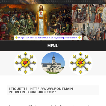
/*************************************************
MENU
Skip
to
content
ÉTIQUETTE :
HTTP://WWW.PONTMAIN-
POURLERETOURDUROI.COM/