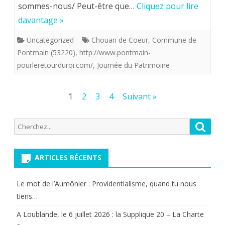
visiter
sommes-nous/ Peut-être que…
Cliquez pour lire
1.
en
davantage »
ce
Uncategorized
Chouan de Coeur
,
Commune de
Pontmain (53220)
,
http://www.pontmain-
jour
pourleretourduroi.com/
,
Journée du Patrimoine
(17
septembre
Pagination
1
2
3
4
Suivant »
2017)
des
se
Recherche
Reche
publications
pour:
situe
ARTICLES RÉCENTS
à
Pontmain
Le mot de l’Aumônier : Providentialisme, quand tu nous
(53220).
tiens…
A Loublande, le 6 juillet 2026 : la Supplique 20 – La Charte