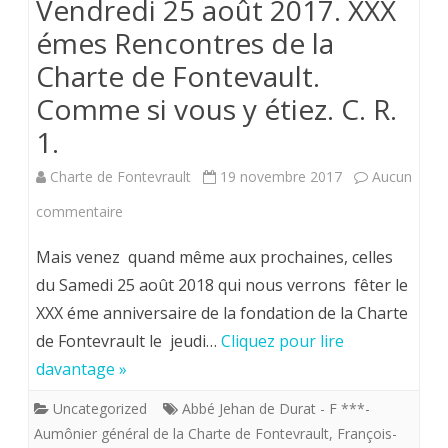
Vendredi 25 août 2017. XXX
fondamentales
émes Rencontres de la
du
Charte de Fontevault.
royaume
Comme si vous y étiez. C. R.
utiles
1.
aux
Charte de Fontevrault
19 novembre 2017
Aucun
lois
sur
commentaire
fondamentales
Vendredi
nuisibles.
Mais venez quand même aux prochaines, celles
25
du Samedi 25 août 2018 qui nous verrons fêter le
XXX éme anniversaire de la fondation de la Charte
août
de Fontevrault le jeudi…
Cliquez pour lire
2017.
davantage »
XXX
Uncategorized
Abbé Jehan de Durat - F ***-
émes
Aumônier général de la Charte de Fontevrault
,
François-