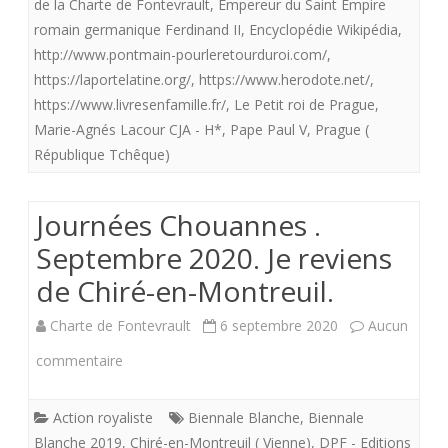
de la Charte de Fontevrault
,
Empereur du Saint Empire
dévotion
romain germanique Ferdinand II
,
Encyclopédie Wikipédia
,
universelle.
http://www.pontmain-pourleretourduroi.com/
,
https://laportelatine.org/
,
https://www.herodote.net/
,
https://www.livresenfamille.fr/
,
Le Petit roi de Prague
,
Marie-Agnés Lacour CJA - H*
,
Pape Paul V
,
Prague (
République Tchêque)
Journées Chouannes .
Septembre 2020. Je reviens
de Chiré-en-Montreuil.
Charte de Fontevrault
6 septembre 2020
Aucun
sur
commentaire
Journées
Action royaliste
Biennale Blanche
,
Biennale
Chouannes
Blanche 2019
,
Chiré-en-Montreuil ( Vienne)
,
DPF - Editions