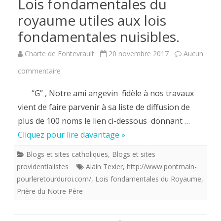
Lois fondamentales du
royaume utiles aux lois
fondamentales nuisibles.
Charte de Fontevrault
20 novembre 2017
Aucun
sur
commentaire
Notre
“G” , Notre ami angevin fidèle à nos travaux
ami
vient de faire parvenir à sa liste de diffusion de
plus de 100 noms le lien ci-dessous donnant …
G…
Cliquez pour lire davantage »
et
Blogs et sites catholiques
,
Blogs et sites
les
providentialistes
Alain Texier
,
http://www.pontmain-
LFR.
pourleretourduroi.com/
,
Lois fondamentales du Royaume
,
Prière du Notre Père
Des
Lois