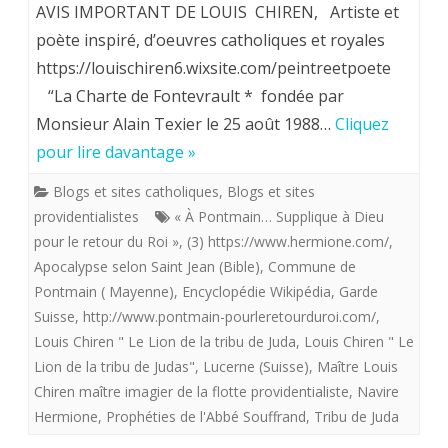
Louis
AVIS IMPORTANT DE LOUIS CHIREN, Artiste et
Chiren,
poète inspiré, d’oeuvres catholiques et royales
https://louischiren6.wixsite.com/peintreetpoete
Maître
“La Charte de Fontevrault * fondée par
imagier
Monsieur Alain Texier le 25 août 1988…
Cliquez
de
pour lire davantage »
la
Blogs et sites catholiques
,
Blogs et sites
«
providentialistes
« À Pontmain… Supplique à Dieu
pour le retour du Roi »
,
(3) https://www.hermione.com/
,
flotte
Apocalypse selon Saint Jean (Bible)
,
Commune de
providentialiste”
Pontmain ( Mayenne)
,
Encyclopédie Wikipédia
,
Garde
offre
Suisse
,
http://www.pontmain-pourleretourduroi.com/
,
Louis Chiren " Le Lion de la tribu de Juda
,
Louis Chiren " Le
aux
Lion de la tribu de Judas"
,
Lucerne (Suisse)
,
Maître Louis
royalistes
Chiren maître imagier de la flotte providentialiste
,
Navire
Hermione
,
Prophéties de l'Abbé Souffrand
,
Tribu de Juda
: