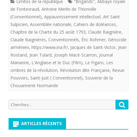
Limites de la république
"Brigands"
,
Abbaye royale
juillet
de Fontevraud
,
Antoine Merlin de Thionville
(Conventionnel)
,
Appauvrissement intellectuel
,
Art Saint
pour
Sulpicien
,
Assemblée nationale
,
Cahiers de doléances
,
commencer
Chapître de la Charte du 25 août 1793
,
Claude Baignière
,
la
Claude Baignières
,
Conventionnels
,
Éric Rohmer
,
Génocide
arménien
,
https://www.ina.fr/
,
Jacques de Saint-Victor
,
Jean
publication
Rostand
,
Jean Tulard
,
Joseph Macé-Scarron
,
Journal
des
Marianne
,
L'Anglaise et le Duc (Film)
,
Le Figaro
,
Les
ombres de la révolution
,
Révolution dite Française
,
Revue
Ombres
Pouvoirs
,
Saint-Just ( Conventionnel)
,
Souvenir de la
de
Chouannerie Normande
la
Recherche
révolution
Reche
pour:
dite
ARTICLES RÉCENTS
française
(1)