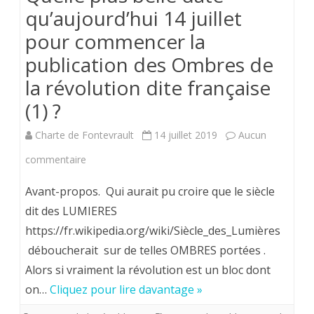
qu’aujourd’hui 14 juillet
pour commencer la
publication des Ombres de
la révolution dite française
(1) ?
Charte de Fontevrault
14 juillet 2019
Aucun
sur
commentaire
Quelle
Avant-propos. Qui aurait pu croire que le siècle
plus
dit des LUMIERES
https://fr.wikipedia.org/wiki/Siècle_des_Lumières
belle
déboucherait sur de telles OMBRES portées .
date
Alors si vraiment la révolution est un bloc dont
qu’aujourd’hui
on…
Cliquez pour lire davantage »
14