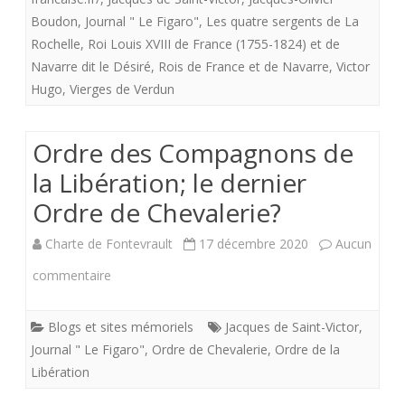
Boudon
,
Journal " Le Figaro"
,
Les quatre sergents de La
de
Rochelle
,
Roi Louis XVIII de France (1755-1824) et de
La
Navarre dit le Désiré
,
Rois de France et de Navarre
,
Victor
Hugo
,
Vierges de Verdun
Rochel
Ordre des Compagnons de
la Libération; le dernier
Ordre de Chevalerie?
Charte de Fontevrault
17 décembre 2020
Aucun
sur
commentaire
Ordre
Blogs et sites mémoriels
Jacques de Saint-Victor
,
des
Journal " Le Figaro"
,
Ordre de Chevalerie
,
Ordre de la
Compagnons
Libération
de