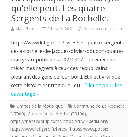
qu’elle peut. Les quatre
Sergents de La Rochelle.
sur
Alain Texier
24 mars 2021
Aucun commentaire
La
https://www.lefigaro.fr/livres/les-quatre-sergents-
républ
de-la-rochelle-de-jacques-olivier-boudon-quatre-
martyrs-republicains-20210317 Je veux bien
a
mêler mes regrets à ceux des républicains
les
pleurant des gens de leur bord. Et il est vrai que
martyr
cette histoire est tragique , du…
Cliquez pour lire
qu’elle
davantage »
peut.
Limites de la république
Commune de La Rochelle
(17000)
,
Commune de Verdun (55100)
,
Les
https://fr.anecdotrip.com/
,
https://fr.wikipedia.org/
,
quatre
https://www.lefigaro.fr/livres/
,
https://www.poesie-
Sergen
francaise.fr/
,
Jacques de Saint-Victor
,
Jacques-Olivier