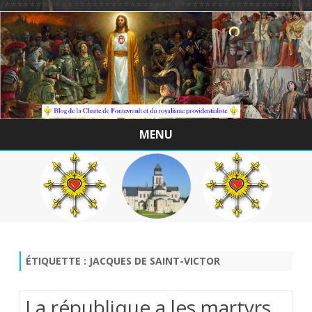
/*************************************************
MENU
Skip
to
content
ÉTIQUETTE :
JACQUES DE SAINT-VICTOR
La république a les martyrs