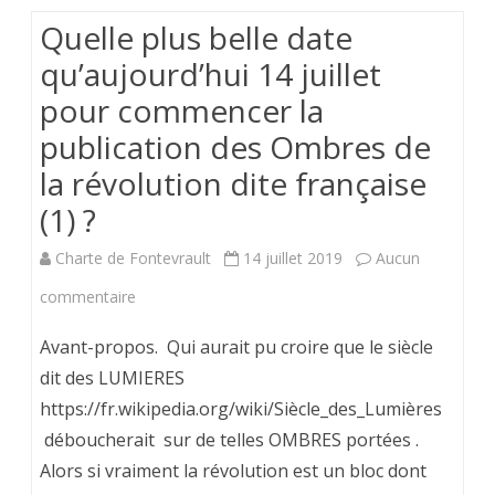
Quelle plus belle date
la
qu’aujourd’hui 14 juillet
Libération;
pour commencer la
le
publication des Ombres de
dernier
la révolution dite française
Ordre
(1) ?
de
Charte de Fontevrault
14 juillet 2019
Aucun
Chevalerie?
sur
commentaire
Quelle
Avant-propos. Qui aurait pu croire que le siècle
plus
dit des LUMIERES
https://fr.wikipedia.org/wiki/Siècle_des_Lumières
belle
déboucherait sur de telles OMBRES portées .
date
Alors si vraiment la révolution est un bloc dont
qu’aujourd’hui