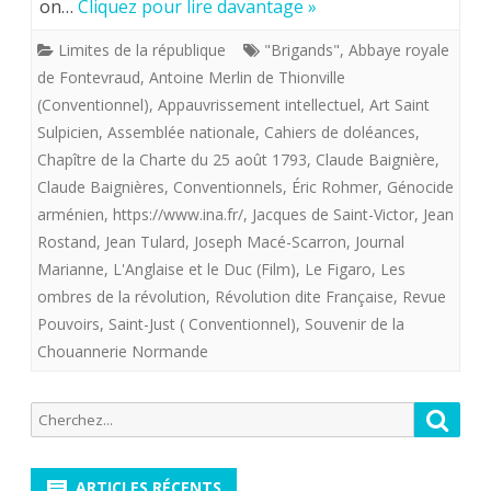
on…
Cliquez pour lire davantage »
14
Limites de la république
"Brigands"
,
Abbaye royale
juillet
de Fontevraud
,
Antoine Merlin de Thionville
(Conventionnel)
,
Appauvrissement intellectuel
,
Art Saint
pour
Sulpicien
,
Assemblée nationale
,
Cahiers de doléances
,
commencer
Chapître de la Charte du 25 août 1793
,
Claude Baignière
,
la
Claude Baignières
,
Conventionnels
,
Éric Rohmer
,
Génocide
arménien
,
https://www.ina.fr/
,
Jacques de Saint-Victor
,
Jean
publication
Rostand
,
Jean Tulard
,
Joseph Macé-Scarron
,
Journal
des
Marianne
,
L'Anglaise et le Duc (Film)
,
Le Figaro
,
Les
ombres de la révolution
,
Révolution dite Française
,
Revue
Ombres
Pouvoirs
,
Saint-Just ( Conventionnel)
,
Souvenir de la
de
Chouannerie Normande
la
Recherche
révolution
Reche
pour:
dite
ARTICLES RÉCENTS