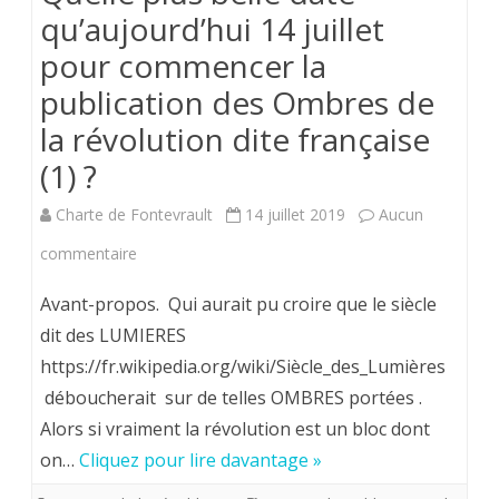
qu’aujourd’hui 14 juillet
pour commencer la
publication des Ombres de
la révolution dite française
(1) ?
Charte de Fontevrault
14 juillet 2019
Aucun
sur
commentaire
Quelle
Avant-propos. Qui aurait pu croire que le siècle
plus
dit des LUMIERES
https://fr.wikipedia.org/wiki/Siècle_des_Lumières
belle
déboucherait sur de telles OMBRES portées .
date
Alors si vraiment la révolution est un bloc dont
qu’aujourd’hui
on…
Cliquez pour lire davantage »
14