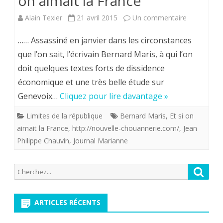
on aimait la France”
?
sur
Alain Texier
21 avril 2015
Un commentaire
Livre
…… Assassiné en janvier dans les circonstances
posthume
que l’on sait, l’écrivain Bernard Maris, à qui l’on
doit quelques textes forts de dissidence
de
économique et une très belle étude sur
l’infortuné
Genevoix…
Cliquez pour lire davantage »
Bernard
Limites de la république
Bernard Maris
,
Et si on
Maris
aimait la France
,
http://nouvelle-chouannerie.com/
,
Jean
assassiné
Philippe Chauvin
,
Journal Marianne
le
Recherche
Reche
17
pour:
janvier
ARTICLES RÉCENTS
:”Et