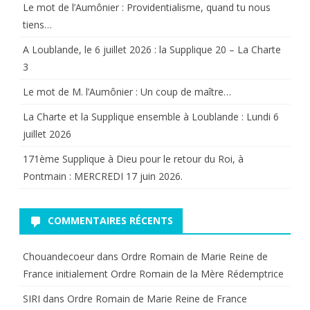
si
Le mot de l’Aumônier : Providentialisme, quand tu nous
tiens…
on
A Loublande, le 6 juillet 2026 : la Supplique 20 – La Charte
aimait
3
la
Le mot de M. l’Aumônier : Un coup de maître…
France”
La Charte et la Supplique ensemble à Loublande : Lundi 6
juillet 2026
171ème Supplique à Dieu pour le retour du Roi, à
Pontmain : MERCREDI 17 juin 2026.
COMMENTAIRES RÉCENTS
Chouandecoeur
dans
Ordre Romain de Marie Reine de
France initialement Ordre Romain de la Mère Rédemptrice
SIRI
dans
Ordre Romain de Marie Reine de France