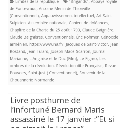
Limites de la république
"Brigands"
,
Abbaye royale
juillet
de Fontevraud
,
Antoine Merlin de Thionville
(Conventionnel)
,
Appauvrissement intellectuel
,
Art Saint
pour
Sulpicien
,
Assemblée nationale
,
Cahiers de doléances
,
commencer
Chapître de la Charte du 25 août 1793
,
Claude Baignière
,
la
Claude Baignières
,
Conventionnels
,
Éric Rohmer
,
Génocide
arménien
,
https://www.ina.fr/
,
Jacques de Saint-Victor
,
Jean
publication
Rostand
,
Jean Tulard
,
Joseph Macé-Scarron
,
Journal
des
Marianne
,
L'Anglaise et le Duc (Film)
,
Le Figaro
,
Les
ombres de la révolution
,
Révolution dite Française
,
Revue
Ombres
Pouvoirs
,
Saint-Just ( Conventionnel)
,
Souvenir de la
de
Chouannerie Normande
la
révolution
Livre posthume de
l’infortuné Bernard Maris
dite
assassiné le 17 janvier :”Et si
française
(1)