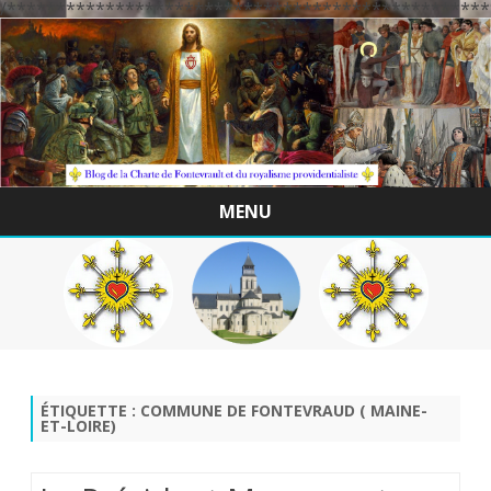
/*************************************************
MENU
Skip
to
content
ÉTIQUETTE :
COMMUNE DE FONTEVRAUD ( MAINE-
ET-LOIRE)