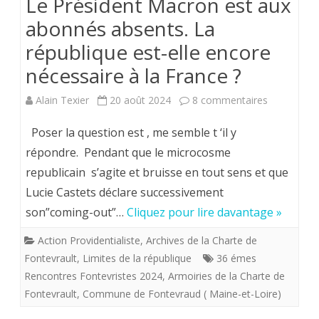
Le Président Macron est aux
abonnés absents. La
république est-elle encore
nécessaire à la France ?
sur
Alain Texier
20 août 2024
8 commentaires
Le
Poser la question est , me semble t ‘il y
Président
répondre. Pendant que le microcosme
republicain s’agite et bruisse en tout sens et que
Macron
Lucie Castets déclare successivement
est
son”coming-out”…
Cliquez pour lire davantage »
aux
Action Providentialiste
,
Archives de la Charte de
abonnés
Fontevrault
,
Limites de la république
36 émes
absents.
Rencontres Fontevristes 2024
,
Armoiries de la Charte de
Fontevrault
,
Commune de Fontevraud ( Maine-et-Loire)
La