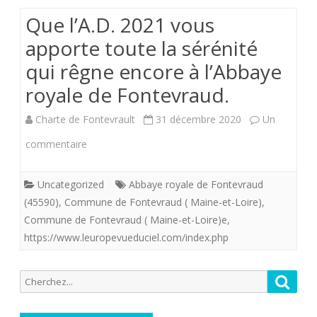
république
Que l’A.D. 2021 vous
est-
apporte toute la sérénité
elle
qui rêgne encore à l’Abbaye
encore
royale de Fontevraud.
nécessaire
Charte de Fontevrault
31 décembre 2020
Un
à
sur
commentaire
la
Que
France
Uncategorized
Abbaye royale de Fontevraud
l’A.D.
(45590)
,
Commune de Fontevraud ( Maine-et-Loire)
,
?
2021
Commune de Fontevraud ( Maine-et-Loire)e
,
https://www.leuropevueduciel.com/index.php
vous
apporte
Recherche
Reche
toute
pour:
la