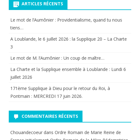
ARTICLES RÉCENTS
sérénité
Le mot de l’Aumônier : Providentialisme, quand tu nous
qui
tiens…
rêgne
A Loublande, le 6 juillet 2026 : la Supplique 20 – La Charte
encore
3
à
Le mot de M. l’Aumônier : Un coup de maître…
l’Abbaye
La Charte et la Supplique ensemble à Loublande : Lundi 6
royale
juillet 2026
de
171ème Supplique à Dieu pour le retour du Roi, à
Pontmain : MERCREDI 17 juin 2026.
Fontevraud.
COMMENTAIRES RÉCENTS
Chouandecoeur
dans
Ordre Romain de Marie Reine de