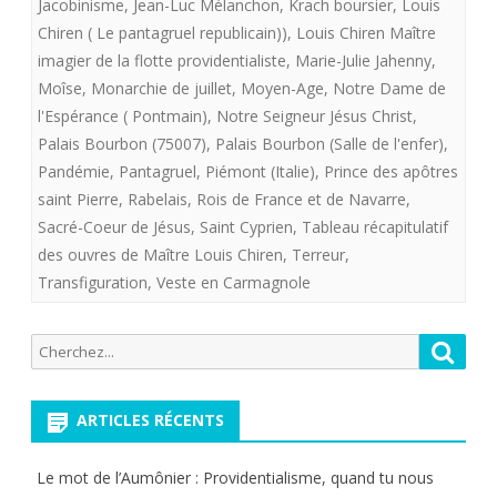
Jacobinisme
,
Jean-Luc Mélanchon
,
Krach boursier
,
Louis
Chiren ( Le pantagruel republicain))
,
Louis Chiren Maître
imagier de la flotte providentialiste
,
Marie-Julie Jahenny
,
Moîse
,
Monarchie de juillet
,
Moyen-Age
,
Notre Dame de
l'Espérance ( Pontmain)
,
Notre Seigneur Jésus Christ
,
Palais Bourbon (75007)
,
Palais Bourbon (Salle de l'enfer)
,
Pandémie
,
Pantagruel
,
Piémont (Italie)
,
Prince des apôtres
saint Pierre
,
Rabelais
,
Rois de France et de Navarre
,
Sacré-Coeur de Jésus
,
Saint Cyprien
,
Tableau récapitulatif
des ouvres de Maître Louis Chiren
,
Terreur
,
Transfiguration
,
Veste en Carmagnole
Recherche
Reche
pour:
ARTICLES RÉCENTS
Le mot de l’Aumônier : Providentialisme, quand tu nous