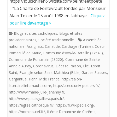
https://louischiren6.wixsite.com/peintreetpoete
Maître
“La Charte de Fontevrault fondée par Monsieur
imagier
Alain Texier le 25 août 1988 en l’abbaye…
Cliquez
de
pour lire davantage »
la
Blogs et sites catholiques
,
Blogs et sites
«
providentialistes
,
Société traditionnelle
Assemblée
nationale
,
Assignats
,
Cariatide
,
Carthage (Tunisie)
,
Coeur
flotte
immaculé de Marie
,
Commune d'Ivry-la-Bataille (27540)
,
providentialiste”
Commune de Pontmain (53220)
,
Commune de Sainte
offre
Anne d'Auray
,
Coronavirus
,
Déesse Raison
,
Elie
,
Esprit
Saint
,
Evangile selon Saint Matthieu (Bible
,
Gardes Suisses
,
aux
Gargantua
,
Henri IV de France
,
http://salon-
royalistes”
litteraire.linternaute.com/
,
http://sceco.univ-poitiers.fr/
,
http://www.marie-julie-jahenny.fr
,
Le
http://www.palaisgalliera.paris.fr/
,
Pantagruel
https://eglise.catholique.fr/
,
https://fr.wikipedia.org/
,
républicain”
https://nominis.cef.fr/
,
II éme Dimanche de Carême
,