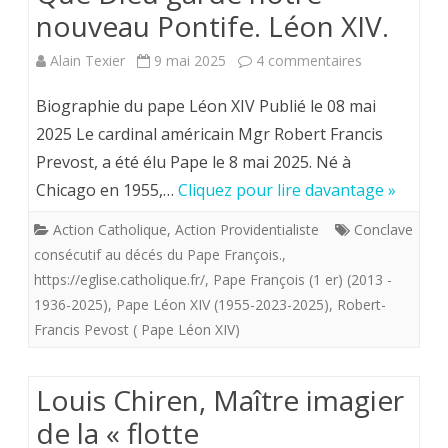
nouveau Pontife. Léon XIV.
sur
Alain Texier
9 mai 2025
4 commentaires
Que
Biographie du pape Léon XIV Publié le 08 mai
Dieu
2025 Le cardinal américain Mgr Robert Francis
Prevost, a été élu Pape le 8 mai 2025. Né à
garde
Chicago en 1955,…
Cliquez pour lire davantage »
notre
Action Catholique
,
Action Providentialiste
Conclave
nouveau
consécutif au décés du Pape François.
,
Pontife.
https://eglise.catholique.fr/
,
Pape François (1 er) (2013 -
1936-2025)
,
Pape Léon XIV (1955-2023-2025)
,
Robert-
Léon
Francis Pevost ( Pape Léon XIV)
XIV.
Louis Chiren, Maître imagier
de la « flotte