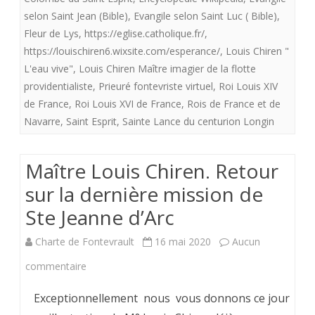
offre
selon Saint Jean (Bible)
,
Evangile selon Saint Luc ( Bible)
,
Fleur de Lys
,
https://eglise.catholique.fr/
,
aux
https://louischiren6.wixsite.com/esperance/
,
Louis Chiren "
royalistes
L'eau vive"
,
Louis Chiren Maître imagier de la flotte
providentialiste
,
Prieuré fontevriste virtuel
,
Roi Louis XIV
«
de France
,
Roi Louis XVI de France
,
Rois de France et de
L’eau
Navarre
,
Saint Esprit
,
Sainte Lance du centurion Longin
vive
»
Maître Louis Chiren. Retour
sur la dernière mission de
Ste Jeanne d’Arc
Charte de Fontevrault
16 mai 2020
Aucun
sur
commentaire
Maître
Exceptionnellement nous vous donnons ce jour
Louis