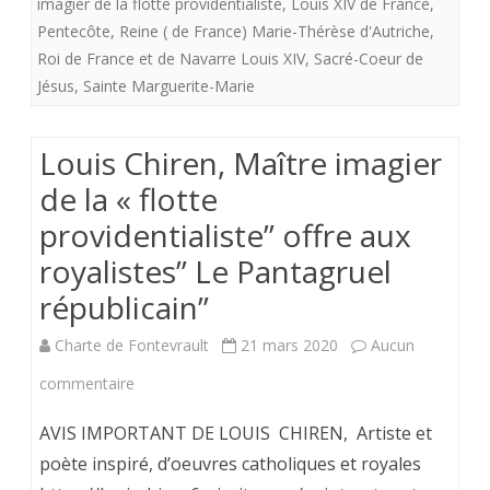
imagier de la flotte providentialiste
,
Louis XIV de France
,
aux
Pentecôte
,
Reine ( de France) Marie-Thérèse d'Autriche
,
royalistes
Roi de France et de Navarre Louis XIV
,
Sacré-Coeur de
Jésus
,
Sainte Marguerite-Marie
”
Le
Louis Chiren, Maître imagier
Coeur
de la « flotte
sacré
providentialiste” offre aux
de
royalistes” Le Pantagruel
Jésus»
républicain”
Charte de Fontevrault
21 mars 2020
Aucun
sur
commentaire
Louis
AVIS IMPORTANT DE LOUIS CHIREN, Artiste et
Chiren,
poète inspiré, d’oeuvres catholiques et royales