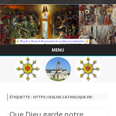
/*************************************************
MENU
Skip
to
content
ÉTIQUETTE :
HTTPS://EGLISE.CATHOLIQUE.FR/
Que Dieu garde notre