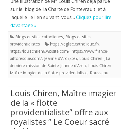
une illustration de M° Louis Chiren déjà parue
sur le blog de la Charte de Fontevrault et à
Chiren.
laquelle le lien suivant vous…
Cliquez pour lire
Retour
davantage »
sur
Blogs et sites catholiques
,
Blogs et sites
la
providentialistes
https://eglise.catholique.fr/
,
dernière
https://louischiren6.wixsite.com/
,
https://www.france-
pittoresque.com/
,
Jeanne d'Arc (Ste)
,
Louis Chiren ( La
mission
dernière mission de Sainte Jeanne d'Arc )
,
Louis Chiren
de
Maître imagier de la flotte providentialiste
,
Rousseau
Ste
Louis Chiren, Maître imagier
Jeanne
de la « flotte
d’Arc
providentialiste” offre aux
royalistes ” Le Coeur sacré