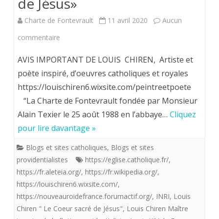
de Jésus»
Charte de Fontevrault
11 avril 2020
Aucun
sur
commentaire
Louis
AVIS IMPORTANT DE LOUIS CHIREN, Artiste et
Chiren,
poète inspiré, d’oeuvres catholiques et royales
https://louischiren6.wixsite.com/peintreetpoete
Maître
“La Charte de Fontevrault fondée par Monsieur
imagier
Alain Texier le 25 août 1988 en l’abbaye…
Cliquez
de
pour lire davantage »
la
Blogs et sites catholiques
,
Blogs et sites
«
providentialistes
https://eglise.catholique.fr/
,
https://fr.aleteia.org/
,
https://fr.wikipedia.org/
,
flotte
https://louischiren6.wixsite.com/
,
providentialiste”
https://nouveauroidefrance.forumactif.org/
,
INRI
,
Louis
offre
Chiren " Le Coeur sacré de Jésus"
,
Louis Chiren Maître