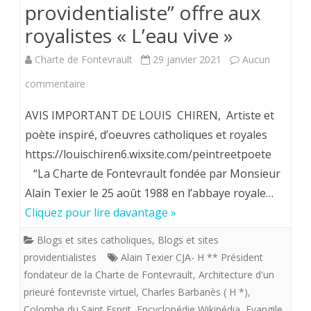
providentialiste” offre aux
royalistes « L’eau vive »
Charte de Fontevrault
29 janvier 2021
Aucun
sur
commentaire
Louis
AVIS IMPORTANT DE LOUIS CHIREN, Artiste et
Chiren,
poète inspiré, d’oeuvres catholiques et royales
https://louischiren6.wixsite.com/peintreetpoete
Maître
“La Charte de Fontevrault fondée par Monsieur
imagier
Alain Texier le 25 août 1988 en l’abbaye royale…
de
Cliquez pour lire davantage »
la
Blogs et sites catholiques
,
Blogs et sites
«
providentialistes
Alain Texier CJA- H ** Président
fondateur de la Charte de Fontevrault
,
Architecture d'un
flotte
prieuré fontevriste virtuel
,
Charles Barbanès ( H *)
,
providentialiste”
Colombe du Saint Esprit
,
Encyclopédie Wikipédia
,
Evangile