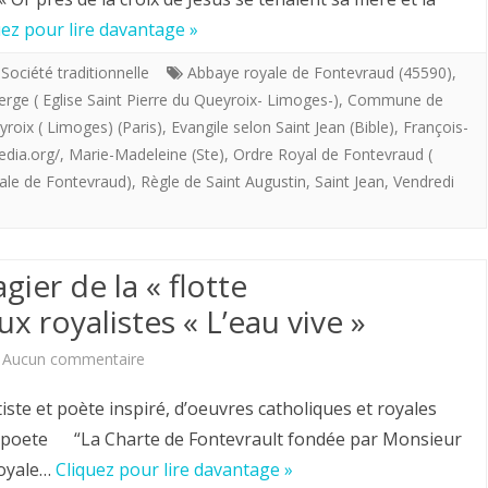
providentialiste”
Saint
uez pour lire davantage »
offre
.
,
Société traditionnelle
Abbaye royale de Fontevraud (45590)
,
ierge ( Eglise Saint Pierre du Queyroix- Limoges-)
aux
,
Commune de
2
yroix ( Limoges) (Paris)
,
Evangile selon Saint Jean (Bible)
,
François-
royalistes
avril
pedia.org/
,
Marie-Madeleine (Ste)
,
Ordre Royal de Fontevraud (
l’escadron
2020.”
yale de Fontevraud)
,
Règle de Saint Augustin
,
Saint Jean
,
Vendredi
du
Femme
roi.
voici
gier de la « flotte
ton
ux royalistes « L’eau vive »
fils
sur
Aucun commentaire
.
Louis
Fils
 et poète inspiré, d’oeuvres catholiques et royales
Chiren,
eetpoete “La Charte de Fontevrault fondée par Monsieur
voilà
royale…
Cliquez pour lire davantage »
Maître
ta