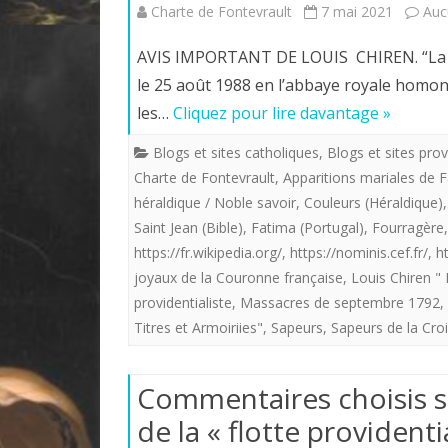
Charte de Fontevrault
7 mai 2021
Auc
AVIS IMPORTANT DE LOUIS CHIREN. “La Ch
le 25 août 1988 en l’abbaye royale homony
les…
Cliquez pour lire davantage »
Blogs et sites catholiques
,
Blogs et sites prov
Charte de Fontevrault
,
Apparitions mariales de F
héraldique / Noble savoir
,
Couleurs (Héraldique)
Saint Jean (Bible)
,
Fatima (Portugal)
,
Fourragère
https://fr.wikipedia.org/
,
https://nominis.cef.fr/
,
h
joyaux de la Couronne française
,
Louis Chiren " 
providentialiste
,
Massacres de septembre 1792
,
Titres et Armoiriies"
,
Sapeurs
,
Sapeurs de la Cro
Commentaires choisis s
de la « flotte providenti