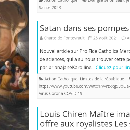
Action Catholique
Evangile selon Saint Je
Sainte 2023
Satan dans ses pompes 
Charte de Fontevrault
26 août 2021
A
Nouvel article sur Pro Fide Catholica Me
de sciences, qui a su nous trouver cette 
par brianajaneKarolline…
Cliquez pour li
Action Catholique
,
Limites de la république
https://www.youtube.com/watch?v=rzkxg53oOe
Virus Corona COVID 19
Louis Chiren Maître imag
offre aux royalistes Les