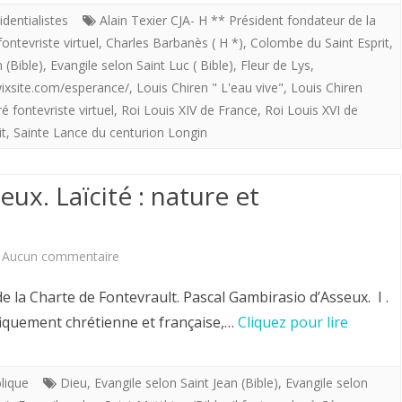
imagier
identialistes
Alain Texier CJA- H ** Président fondateur de la
mère”
ontevriste virtuel
,
Charles Barbanès ( H *)
,
Colombe du Saint Esprit
,
de
 (Bible)
,
Evangile selon Saint Luc ( Bible)
,
Fleur de Lys
,
la
.wixsite.com/esperance/
,
Louis Chiren " L'eau vive"
,
Louis Chiren
ré fontevriste virtuel
,
Roi Louis XIV de France
,
Roi Louis XVI de
«
it
,
Sainte Lance du centurion Longin
flotte
providentialiste”
ux. Laïcité : nature et
offre
aux
sur
Aucun commentaire
royalistes
Pascal
e la Charte de Fontevrault. Pascal Gambirasio d’Asseux. I .
«
Gambirasio
iquement chrétienne et française,…
Cliquez pour lire
L’eau
d’Asseux.
vive
Laïcité
blique
Dieu
,
Evangile selon Saint Jean (Bible)
,
Evangile selon
»