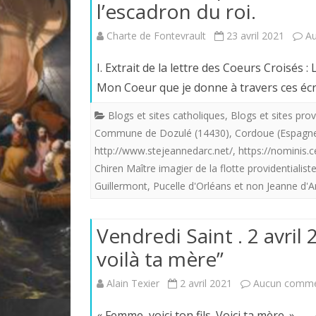
l’escadron du roi.
Charte de Fontevrault
23 avril 2021
A
I. Extrait de la lettre des Coeurs Croisés
Mon Coeur que je donne à travers ces éc
Blogs et sites catholiques
,
Blogs et sites prov
Commune de Dozulé (14430)
,
Cordoue (Espagn
http://www.stejeannedarc.net/
,
https://nominis.ce
Chiren Maître imagier de la flotte providentialist
Guillermont
,
Pucelle d'Orléans et non Jeanne d'A
Vendredi Saint . 2 avril 
voilà ta mère”
Alain Texier
2 avril 2021
Aucun comme
« Femme, voici ton fils. Voici ta mère. » 