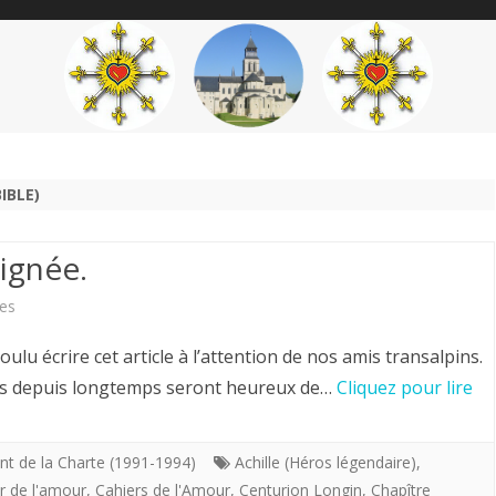
content
THÉME
AUTEUR
’ÉTENDARD
IBLE)
Lignée.
sur
es
Hervé
 écrire cet article à l’attention de nos amis transalpins.
Volto.
èles depuis longtemps seront heureux de…
Cliquez pour lire
La
Sainte
nt de la Charte (1991-1994)
Achille (Héros légendaire)
,
r de l'amour
,
Cahiers de l'Amour
,
Centurion Longin
,
Chapître