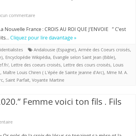
sapeurs
sur
ucun commentaire
du
Commentaires
Ciel.
 : La Nouvelle France : CROIS AU ROI QUE J’ENVOIE ” C’est
choisis
rits…
Cliquez pour lire davantage »
sous
identialistes
Andalousie (Espagne)
,
Armée des Coeurs croisés
,
e)
,
Encyclopédie Wikipédia
,
Evangile selon Saint Jean (Bible)
,
Louis
f.fr/
,
Lettre des coeurs croisés
,
Lettre des cours croisés
,
Louis
Chiren,
e
,
Maître Louis Chiren ( L'épée de Sainte Jeanne d'Arc)
,
Mme M. A.
Maître
rc
,
Saint Parfait
,
Voyante Martine
imagier
2020.” Femme voici ton fils . Fils
de
la
«
sur
ntaire
flotte
Vendredi
« Or près de la croix de Jésus se tenaient sa mère et la