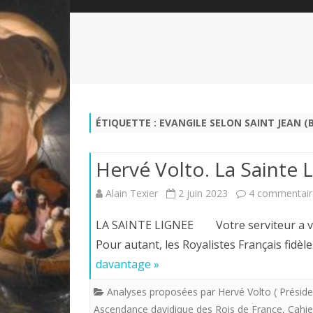
QUI SOMMES-NOUS?
ABÉCÉDAIRE DE LA CHARTE
LE FONDATEUR DE LA CHARTE
QUESTIONS/RÉPONSES
HISTORIQUE DES RENCONTRES
DÉVOTION AU SACRÉ-COEUR
L
NOUS SOUTENIR
LE ROYALISME RÉGENTISME
ÉTIQUETTE :
EVANGILE SELON SAINT JEAN (B
QUIÉTISME?
Hervé Volto. La Sainte 
Alain Texier
2 juin 2023
4 commentair
LA SAINTE LIGNEE Votre serviteur a voulu
Pour autant, les Royalistes Français fid
davantage »
Analyses proposées par Hervé Volto ( Préside
Ascendance davidique des Rois de France
,
Cahie