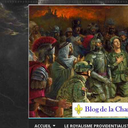
/*************************************************
ACCUEIL
LE ROYALISME PROVIDENTIALIS