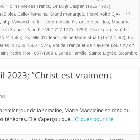
Lignée.
-481- 511) Roi des Francs
,
Dr Luigi Gaspari (1926-1995)
,
 (Bible)
,
Gallo-Romains
,
Grand monarque
,
Hervé Volto CJA- H **
,
http://www.chire.fr
,
Il ceremoniale historico e politico
,
Madame
de la France
,
Pape Pie VI (1717-1775- 1799)
,
Pierre ( ou Jean) Le
(1524-1585)
,
Pucelle d'Orléans
,
Reine Marie Stuart (1542-1587)
,
Roi
arles IX 1550-1560-1574)
,
Roi de France et de Navarre Louis XV dit
Saint Padre Pio( 1867-1968 )
,
Sainte Famille
,
Sainte Lignée
,
Sicambre
l 2023; “Christ est vraiment
sur
res
Pâques.
 premier jour de la semaine, Marie Madeleine se rend au
Dimanche
es ténèbres. Elle s’aperçoit que…
Cliquez pour lire
9
avril