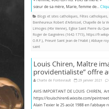
sœur de sa mère, Marie, femme de…
Cliq
Blogs et sites catholiques
,
Fêtes catholiques
Bienheureux Robert d'Arbrissel
,
Chapelle de la V
LImoges (Hte Vienne)
,
Eglise Saint Pierre du Que
Roger de Gaignières (1642-1715)
,
https://fr.wiki
O.R.F.)
,
Prieuré Saint Jean de l'Habit ( Abbaye ro
saint
Louis Chiren, Maître ima
providentialiste” offre a
Charte de Fontevrault
29 janvier 2021
AVIS IMPORTANT DE LOUIS CHIREN, Artiste
https://louischiren6.wixsite.com/peintr
Alain Texier le 25 août 1988 en l’abbaye 