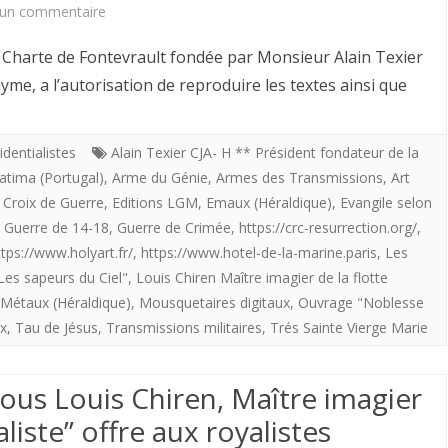
sur
un commentaire
Louis
arte de Fontevrault fondée par Monsieur Alain Texier
Chiren
me, a l’autorisation de reproduire les textes ainsi que
Maître
imagier
identialistes
Alain Texier CJA- H ** Président fondateur de la
atima (Portugal)
,
Arme du Génie
,
Armes des Transmissions
,
Art
de
,
Croix de Guerre
,
Editions LGM
,
Emaux (Héraldique)
,
Evangile selon
la
,
Guerre de 14-18
,
Guerre de Crimée
,
https://crc-resurrection.org/
,
ttps://www.holyart.fr/
,
https://www.hotel-de-la-marine.paris
,
Les
Flotte
Les sapeurs du Ciel"
,
Louis Chiren Maître imagier de la flotte
providentialiste
Métaux (Héraldique)
,
Mousquetaires digitaux
,
Ouvrage "Noblesse
offre
ix
,
Tau de Jésus
,
Transmissions militaires
,
Trés Sainte Vierge Marie
aux
ous Louis Chiren, Maître imagier
royalistes
aliste” offre aux royalistes
Les