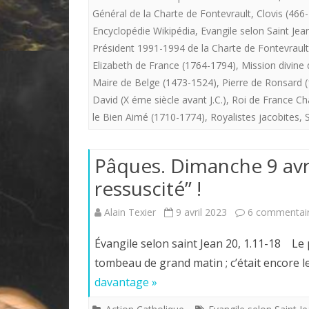
Général de la Charte de Fontevrault
,
Clovis (466
Encyclopédie Wikipédia
,
Evangile selon Saint Jean
Président 1991-1994 de la Charte de Fontevrault
Elizabeth de France (1764-1794)
,
Mission divine 
Maire de Belge (1473-1524)
,
Pierre de Ronsard 
David (X éme siècle avant J.C.)
,
Roi de France Ch
le Bien Aimé (1710-1774)
,
Royalistes jacobites
,
Pâques. Dimanche 9 avri
ressuscité” !
Alain Texier
9 avril 2023
6 commentai
Évangile selon saint Jean 20, 1.11-18 Le
tombeau de grand matin ; c’était encore l
davantage »