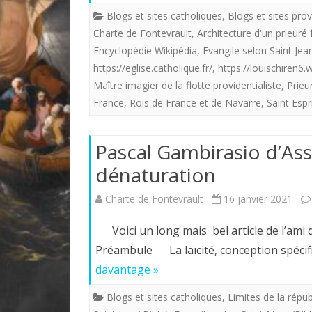
Blogs et sites catholiques
,
Blogs et sites prov
Charte de Fontevrault
,
Architecture d'un prieuré f
Encyclopédie Wikipédia
,
Evangile selon Saint Jean
https://eglise.catholique.fr/
,
https://louischiren6
Maître imagier de la flotte providentialiste
,
Prieu
France
,
Rois de France et de Navarre
,
Saint Espr
Pascal Gambirasio d’Asse
dénaturation
Charte de Fontevrault
16 janvier 2021
Voici un long mais bel article de l’ami d
Préambule La laïcité, conception spécif
davantage »
Blogs et sites catholiques
,
Limites de la répu