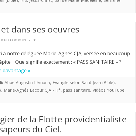
an (Bible)
,
N.S. Jésus-Christ
,
Sainte Marie-Madeleine
,
Semaine
2023;
“Christ
et dans ses oeuvres
est
sur
ucun commentaire
vraiment
Satan
ressuscité”
rci à notre déléguée Marie-Agnés,CJA, versée en beaucoup
dans
pépite. Que signifie exactement : « PASS SANITAIRE » ?
!
re davantage »
ses
pompes
Abbé Augustin Lémann
,
Evangile selon Saint Jean (Bible)
,
4
,
Marie-Agnés Lacour CJA - H*
,
pass sanitaire
,
Vidéos YouTube
,
et
dans
ses
ier de la Flotte providentialiste
oeuvres
 sapeurs du Ciel.