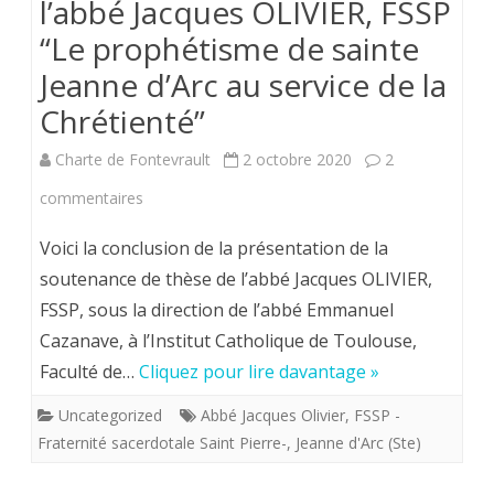
l’abbé Jacques OLIVIER, FSSP
au
“Le prophétisme de sainte
combat
Jeanne d’Arc au service de la
pour
Chrétienté”
la
Charte de Fontevrault
2 octobre 2020
2
France
sur
commentaires
»
Soutenance
Voici la conclusion de la présentation de la
dans
de
soutenance de thèse de l’abbé Jacques OLIVIER,
le
FSSP, sous la direction de l’abbé Emmanuel
thèse
chapître
Cazanave, à l’Institut Catholique de Toulouse,
de
«
Faculté de…
Cliquez pour lire davantage »
l’abbé
Accueil».
Uncategorized
Abbé Jacques Olivier
,
FSSP -
Jacques
Fraternité sacerdotale Saint Pierre-
,
Jeanne d'Arc (Ste)
OLIVIER,