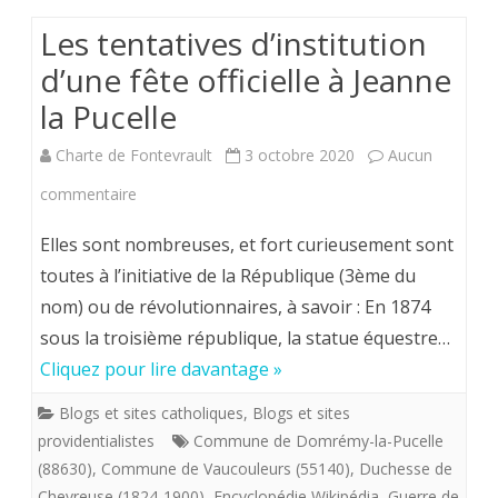
Honteux”
Les tentatives d’institution
traité
d’une fête officielle à Jeanne
de
la Pucelle
Troyes-
Charte de Fontevrault
3 octobre 2020
Aucun
21
sur
commentaire
mai
Les
Elles sont nombreuses, et fort curieusement sont
1420-
tentatives
toutes à l’initiative de la République (3ème du
nom) ou de révolutionnaires, à savoir : En 1874
d’institution
sous la troisième république, la statue équestre…
d’une
Cliquez pour lire davantage »
fête
Blogs et sites catholiques
,
Blogs et sites
officielle
providentialistes
Commune de Domrémy-la-Pucelle
à
(88630)
,
Commune de Vaucouleurs (55140)
,
Duchesse de
Chevreuse (1824-1900)
,
Encyclopédie Wikipédia
,
Guerre de