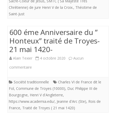
Sacré-Coeur de Jésus
,
SMTC ( Sa Majesté Trés
Chrétienne) de jure Henri V de la Croix.
,
Théotime de
Saint-Just
600 éme Anniversaire du ”
Honteux” traité de Troyes-
21 mai 1420-
Alain Texier
4 octobre 2020
Aucun
sur
commentaire
600
Société traditionnelle
Charles VI de France dit le
éme
Fol
,
Commune de Troyes (10000)
,
Duc Philippe III de
Anniversaire
Bourgogne
,
Henri V d'Angleterre
,
https://www.academia.edu/
,
Jeanne d'Arc (Ste)
,
Rois de
du
France
,
Traité de Troyes ( 21 mai 1420)
”