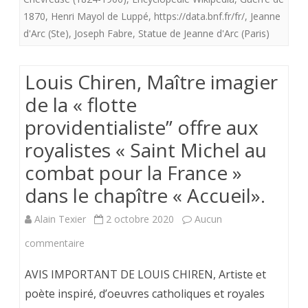
Jeanne
1870
,
Henri Mayol de Luppé
,
https://data.bnf.fr/fr/
,
Jeanne
la
d'Arc (Ste)
,
Joseph Fabre
,
Statue de Jeanne d'Arc (Paris)
Pucelle
Louis Chiren, Maître imagier
de la « flotte
providentialiste” offre aux
royalistes « Saint Michel au
combat pour la France »
dans le chapître « Accueil».
Alain Texier
2 octobre 2020
Aucun
sur
commentaire
Louis
AVIS IMPORTANT DE LOUIS CHIREN, Artiste et
Chiren,
poète inspiré, d’oeuvres catholiques et royales