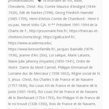
providentialistes
18 brumaire an VIII
,
Bible
,
CLEF
Chevalerie
,
Christ -Roi
,
Comte Maurice d'Andigné (1844-
1926)
,
Edit de Nantes (1598)
,
Georg Friedrich Haendel
DE
(1685-1759)
,
Henri d'Artois Comte de Chambord - Henri V
VOUTE
ou pas
,
Hervé Volto CJA- H ** Président 1991-1994 de la
Charte de F.
,
http://jesusmarie.free.fr/
,
https://francais-et-
DE
chretiens.home.blog/
,
https://gallica.bnf.fr/
,
L’ANCI
https://www.academia.edu/
,
FRANC
https://www.livresenfamille.fr/
,
Jacques Bainville (1879-
1936)
,
Jeanne d'Arc (Ste)
,
Loi salique
,
Marie Lataste
,
ROYALE
Marie-Julie Jahenny (Voyante) (1850-1941)
,
Ordre de
Notre Dame du Mont Carmel
,
Philippe-Emmanuel de
Lorraine duc de Mercœur ( 1558-1602)
,
Rêgne social de N.
S. Jésus -Christ
,
Roi Charles X de France et de Navarre
(1757-1836)
,
Roi Louis XIII de France et de Navarre dit le
Juste (1601-1643)
,
Roi Louis XVI de France et de Navarre
dit le Bienfaisant (1754-1793)
,
Roi Philippe VI de France dit
le roi trouvé (1328-1350)
,
Rois de France et de Navarre
,