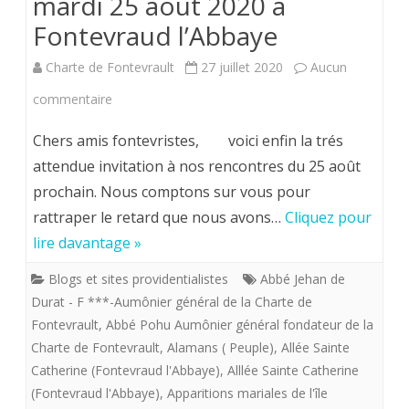
mardi 25 août 2020 à
Fontevraud l’Abbaye
l’Abbaye
Charte de Fontevrault
27 juillet 2020
Aucun
sur
commentaire
Invitation
Chers amis fontevristes, voici enfin la trés
aux
attendue invitation à nos rencontres du 25 août
prochain. Nous comptons sur vous pour
XXXII
rattraper le retard que nous avons…
Cliquez pour
e
lire davantage »
Rencontres
Blogs et sites providentialistes
Abbé Jehan de
Fontevristes
Durat - F ***-Aumônier général de la Charte de
du
Fontevrault
,
Abbé Pohu Aumônier général fondateur de la
Charte de Fontevrault
,
Alamans ( Peuple)
,
Allée Sainte
mardi
Catherine (Fontevraud l'Abbaye)
,
Alllée Sainte Catherine
25
(Fontevraud l'Abbaye)
,
Apparitions mariales de l'île