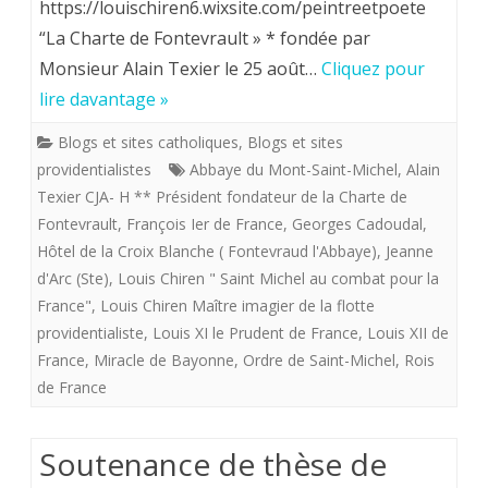
https://louischiren6.wixsite.com/peintreetpoete
Maître
“La Charte de Fontevrault » * fondée par
imagier
Monsieur Alain Texier le 25 août…
Cliquez pour
de
lire davantage »
la
Blogs et sites catholiques
,
Blogs et sites
«
providentialistes
Abbaye du Mont-Saint-Michel
,
Alain
Texier CJA- H ** Président fondateur de la Charte de
flotte
Fontevrault
,
François Ier de France
,
Georges Cadoudal
,
providentialiste”
Hôtel de la Croix Blanche ( Fontevraud l'Abbaye)
,
Jeanne
offre
d'Arc (Ste)
,
Louis Chiren " Saint Michel au combat pour la
France"
,
Louis Chiren Maître imagier de la flotte
aux
providentialiste
,
Louis XI le Prudent de France
,
Louis XII de
royalistes
France
,
Miracle de Bayonne
,
Ordre de Saint-Michel
,
Rois
de France
«
Saint
Soutenance de thèse de
Michel