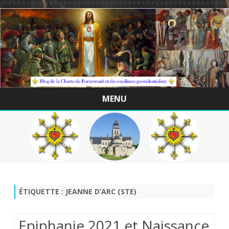
/*************************************************
MENU
Skip
to
content
ÉTIQUETTE :
JEANNE D’ARC (STE)
Epiphanie 2021 et Naissance