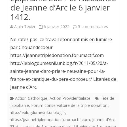
de Jeanne d’Arc le 6 janvier
1412.
sur
Alain Texier
6 janvier 2022
5 commentaires
Epiphanie
Ne ratez pas ce travail étonnant mis en lumière
2021
par Chouandecoeur
https://jeannetripledonation.forumactif.com
et
http://leblogdumesnil.unblog.fr/2011/05/20/a-
Naissance
sainte-jeanne-darc-priere-neuvaine-pour-la-
de
france-et-cantique-du-pere-doncoeur/ Litanies de
Jeanne
Jeanne d’Arc.
d’Arc
Action Catholique
,
Action Providentialiste
Fête de
l'Epiphanie
,
Forum conservatoire de la triple donation.
,
le
http://leblogdumesnil.unblog.fr
,
6
https://jeannetripledonation.forumactif.com
,
Jeanne d'Arc
janvier
(Ste)
,
Litanies de Ste Jeanne d'arc.
,
Litanies der Ste Jeanne