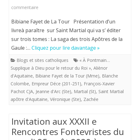
sur
commentaire
25
Interventions
Août
Bibiane Fayet de La Tour Présentation d’un
programmées
livreà paraître sur Saint Martial qui va s’ éditer
2020
sur trois tomes : La saga des trois Apôtres de la
lors
Gaule :…
Cliquez pour lire davantage »
du
Blogs et sites catholiques
« À Pontmain…
Chapître
Supplique à Dieu pour le retour du Roi »
,
Aliènor
Fontevriste
d'Aquitaine
,
Bibiane Fayet de la Tour (Mme)
,
Blanche
Colombe
,
Empreur Déce (201-251)
du
,
François-Xavier
Pachot CJA
,
Jeanne d'Arc (Ste)
,
Martial (St)
,
Saint Martial
25
apôtre d'Aquitaine
,
Véronique (Ste)
,
Zachée
août
2020
Invitation aux XXXII e
à
Rencontres Fontevristes du
Fontevraud