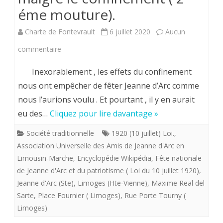
éme mouture).
Charte de Fontevrault
6 juillet 2020
Aucun
sur
commentaire
Nous
Inexorablement , les effets du confinement
avons
nous ont empêcher de fêter Jeanne d’Arc comme
nous l’aurions voulu . Et pourtant , il y en aurait
encore
eu des…
Cliquez pour lire davantage »
une
Société traditionnelle
1920 (10 juillet) Loi.
,
chance
Association Universelle des Amis de Jeanne d'Arc en
de
Limousin-Marche
,
Encyclopédie Wikipédia
,
Fête nationale
de Jeanne d'Arc et du patriotisme ( Loi du 10 juillet 1920)
fêterJeanne
,
Jeanne d'Arc (Ste)
,
Limoges (Hte-Vienne)
,
Maxime Real del
d’Arc
Sarte
,
Place Fournier ( Limoges)
,
Rue Porte Tourny (
malgré
Limoges)
le