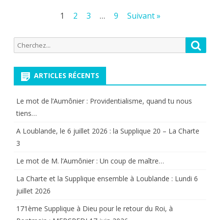
Pagination
1
2
3
…
9
Suivant »
confinement
des
(
Recherche
Reche
publications
2
pour:
éme
ARTICLES RÉCENTS
mouture).
Le mot de l’Aumônier : Providentialisme, quand tu nous
tiens…
A Loublande, le 6 juillet 2026 : la Supplique 20 – La Charte
3
Le mot de M. l’Aumônier : Un coup de maître…
La Charte et la Supplique ensemble à Loublande : Lundi 6
juillet 2026
171ème Supplique à Dieu pour le retour du Roi, à