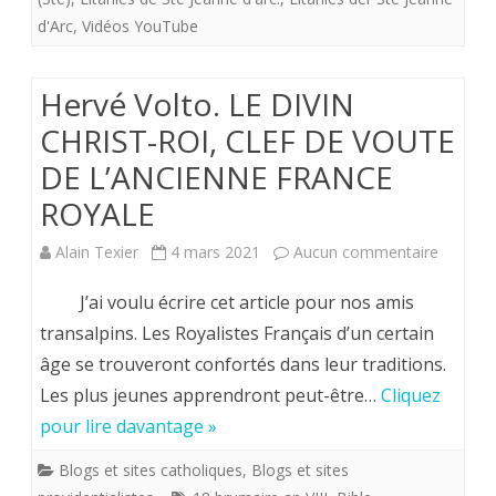
d'Arc
,
Vidéos YouTube
1412.
Hervé Volto. LE DIVIN
CHRIST-ROI, CLEF DE VOUTE
DE L’ANCIENNE FRANCE
ROYALE
sur
Alain Texier
4 mars 2021
Aucun commentaire
Hervé
J’ai voulu écrire cet article pour nos amis
Volto.
transalpins. Les Royalistes Français d’un certain
âge se trouveront confortés dans leur traditions.
LE
Les plus jeunes apprendront peut-être…
Cliquez
DIVIN
pour lire davantage »
CHRIST
Blogs et sites catholiques
,
Blogs et sites
ROI,