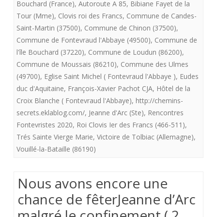
Bouchard (France)
,
Autoroute A 85
,
Bibiane Fayet de la
août
Tour (Mme)
,
Clovis roi des Francs
,
Commune de Candes-
2020
Saint-Martin (37500)
,
Commune de Chinon (37500)
,
à
Commune de Fontevraud l'Abbaye (49500)
,
Commune de
l'île Bouchard (37220)
,
Commune de Loudun (86200)
,
Fontevraud
Commune de Moussais (86210)
,
Commune des Ulmes
l’Abbaye
(49700)
,
Eglise Saint Michel ( Fontevraud l'Abbaye )
,
Eudes
duc d'Aquitaine
,
François-Xavier Pachot CJA
,
Hôtel de la
Croix Blanche ( Fontevraud l'Abbaye)
,
http://chemins-
secrets.eklablog.com/
,
Jeanne d'Arc (Ste)
,
Rencontres
Fontevristes 2020
,
Roi Clovis Ier des Francs (466-511)
,
Trés Sainte Vierge Marie
,
Victoire de Tolbiac (Allemagne)
,
Vouillé-la-Bataille (86190)
Nous avons encore une
chance de fêterJeanne d’Arc
malgré le confinement ( 2