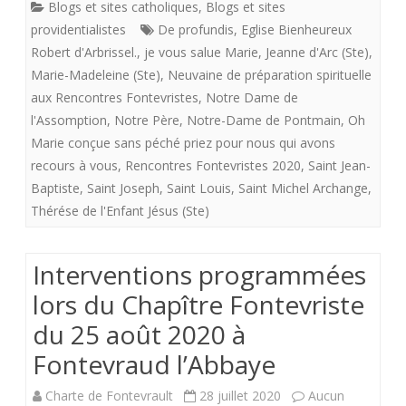
Blogs et sites catholiques
,
Blogs et sites
la
providentialistes
De profundis
,
Eglise Bienheureux
neuvaine
Robert d'Arbrissel.
,
je vous salue Marie
,
Jeanne d'Arc (Ste)
,
Marie-Madeleine (Ste)
,
Neuvaine de préparation spirituelle
préparatoire
aux Rencontres Fontevristes
,
Notre Dame de
(
l'Assomption
,
Notre Père
,
Notre-Dame de Pontmain
,
Oh
Marie conçue sans péché priez pour nous qui avons
du
recours à vous
,
Rencontres Fontevristes 2020
,
Saint Jean-
16
Baptiste
,
Saint Joseph
,
Saint Louis
,
Saint Michel Archange
,
au
Thérése de l'Enfant Jésus (Ste)
24
Interventions programmées
août)
lors du Chapître Fontevriste
aux
du 25 août 2020 à
Rencontres
Fontevraud l’Abbaye
du
Charte de Fontevrault
28 juillet 2020
Aucun
Mardi