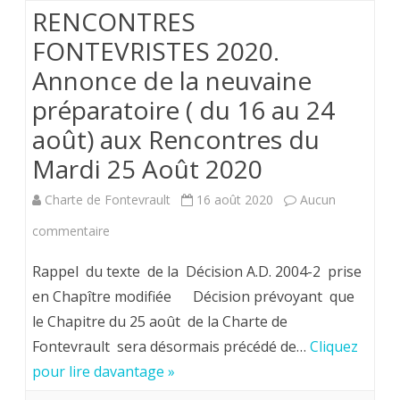
FSSP
RENCONTRES
“Le
FONTEVRISTES 2020.
Annonce de la neuvaine
prophétisme
préparatoire ( du 16 au 24
de
août) aux Rencontres du
sainte
Mardi 25 Août 2020
Jeanne
d’Arc
Charte de Fontevrault
16 août 2020
Aucun
au
sur
commentaire
service
RENCONTRES
Rappel du texte de la Décision A.D. 2004-2 prise
de
FONTEVRISTES
en Chapître modifiée Décision prévoyant que
le Chapitre du 25 août de la Charte de
la
2020.
Fontevrault sera désormais précédé de…
Cliquez
Chrétienté”
Annonce
pour lire davantage »
de