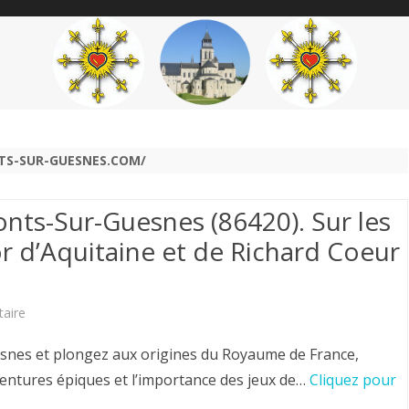
content
THÉME
AUTEUR
’ÉTENDARD
S-SUR-GUESNES.COM/
onts-Sur-Guesnes (86420). Sur les
or d’Aquitaine et de Richard Coeur
sur
aire
Historial
nes et plongez aux origines du Royaume de France,
du
ventures épiques et l’importance des jeux de…
Cliquez pour
Poitou