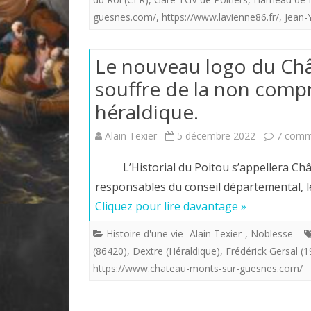
guesnes.com/
,
https://www.lavienne86.fr/
,
Jean-
Le nouveau logo du Ch
souffre de la non compr
héraldique.
Alain Texier
5 décembre 2022
7 comm
L’Historial du Poitou s’appellera Chât
responsables du conseil départemental, l
Cliquez pour lire davantage »
Histoire d'une vie -Alain Texier-
,
Noblesse
(86420)
,
Dextre (Héraldique)
,
Frédérick Gersal (
https://www.chateau-monts-sur-guesnes.com/