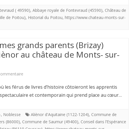
à
tevraud ( 49590)
,
Abbaye royale de Fontevraud (45590)
,
Château de
lle de Poitou)
,
Historial du Poitou
,
https://www.chateau-monts-sur-
Monts-
Sur-
Guesnes
mes grands parents (Brizay)
(86420).
iènor au château de Monts- sur-
Sur
les
sur
commentaire
traces
A
les férus de livres d’histoire côtoieront les apprentis
de
11
f spectaculaire et contemporain qui prend place au cœur…
la
km
reine
de
-
,
Noblesse
Aliènor d'Aquitaine (1122-1204)
,
Commune de
Aliènor
rs (86000)
,
Commune de Saumur (49400)
,
Conseil dans l’Espérance
la
rizay (86110 Coussay)
,
https://www.chateau-monts-sur-