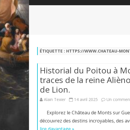
QUI SOMMES-NOUS?
ABÉCÉDAIRE DE LA CHARTE
LE FONDATEUR DE LA CHARTE
QUESTIONS/RÉPONSES
HISTORIQUE DES RENCONTRES
DÉVOTION AU SACRÉ-COEUR
L
NOUS SOUTENIR
LE ROYALISME RÉGENTISME
ÉTIQUETTE :
HTTPS://WWW.CHATEAU-MONT
QUIÉTISME?
Historial du Poitou à M
traces de la reine Alièn
de Lion.
Alain Texier
14 avril 2025
Un comment
Explorez le Château de Monts sur Gues
découvrez des destins incroyables, des a
lire davantage »