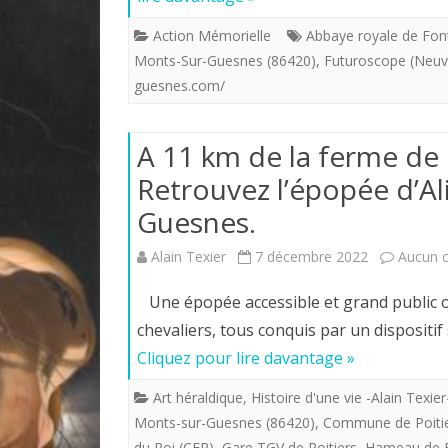
Action Mémorielle
Abbaye royale de Fon
Monts-Sur-Guesnes (86420)
,
Futuroscope (Neuvi
guesnes.com/
A 11 km de la ferme de 
Retrouvez l’épopée d’Al
Guesnes.
Alain Texier
7 décembre 2022
Aucun 
Une épopée accessible et grand public où 
chevaliers, tous conquis par un dispositi
Cliquez pour lire davantage »
Art héraldique
,
Histoire d'une vie -Alain Texier
Monts-sur-Guesnes (86420)
,
Commune de Poitie
du Roi (CER)
,
Gare TGV de Poitiers
,
Hameau de B