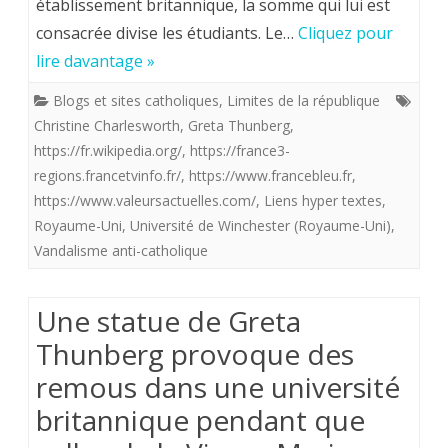
établissement britannique, la somme qui lui est
de
consacrée divise les étudiants. Le…
Cliquez pour
Greta
lire davantage »
Thunberg
Blogs et sites catholiques
,
Limites de la république
provoque
Christine Charlesworth
,
Greta Thunberg
,
des
https://fr.wikipedia.org/
,
https://france3-
regions.francetvinfo.fr/
,
https://www.francebleu.fr
,
remous
https://www.valeursactuelles.com/
,
Liens hyper textes
,
dans
Royaume-Uni
,
Université de Winchester (Royaume-Uni)
,
Vandalisme anti-catholique
une
université
Une statue de Greta
britannique
Thunberg provoque des
.
remous dans une université
britannique pendant que