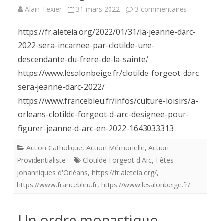
sur
Alain Texier
31 mars 2022
3 commentaires
La
https://fr.aleteia.org/2022/01/31/la-jeanne-darc-
Jeanne
2022-sera-incarnee-par-clotilde-une-
descendante-du-frere-de-la-sainte/
d’Arc
https://www.lesalonbeige.fr/clotilde-forgeot-darc-
2022
sera-jeanne-darc-2022/
,
https://www.francebleu.fr/infos/culture-loisirs/a-
descendan
orleans-clotilde-forgeot-d-arc-designee-pour-
figurer-jeanne-d-arc-en-2022-1643033313
du
frère
Action Catholique
,
Action Mémorielle
,
Action
Providentialiste
Clotilde Forgeot d'Arc
,
Fêtes
de
johanniques d'Orléans
,
https://fr.aleteia.org/
,
la
https://www.francebleu.fr
,
https://www.lesalonbeige.fr/
Sainte,
Un ordre monastique
est