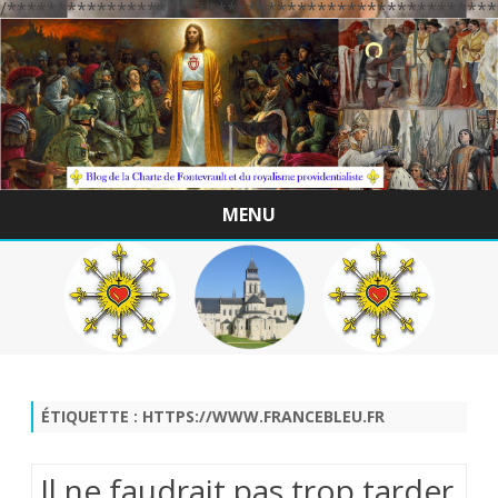
/*************************************************
MENU
Skip
to
content
ÉTIQUETTE :
HTTPS://WWW.FRANCEBLEU.FR
Il ne faudrait pas trop tarder