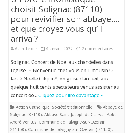
choisit Solignac (87110)
à
pour revivifier son abbaye….
bonne
et que croyez vous qu’il
école.
arriva ?
Rendons
sur
Alain Texier
4 janvier 2022
2 commentaires
grâce
Un
à
Solignac. Concert de Noël aux chandelles dans
ordre
Dieu.
l’église. « Bienvenue chez vous en Limousin ! »,
lancé Noëlle Gilquin*, en guise d’accueil, aux
monastiq
quelque huit cents spectateurs venus assister au
choisit
concert de…
Cliquez pour lire davantage »
Solignac
Action Catholique
,
Société traditionnelle
Abbaye de
(87110)
Solignac (87110)
,
Abbaye Saint-Joseph de Clairval
,
Abbé
pour
André Venitus
,
Commune de Falvigny-sur-Ozerain (
211150)
,
Commune de Falvigny-sur-Ozerain ( 21150)
,
revivifier