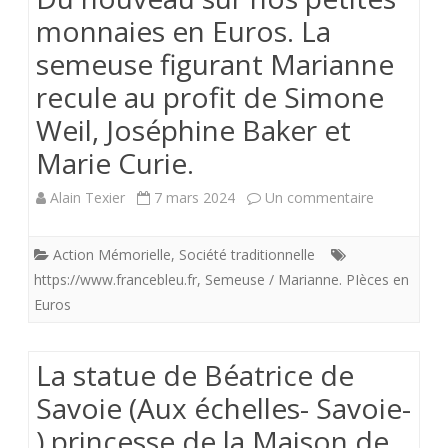
monnaies en Euros. La
gros
semeuse figurant Marianne
sabots.
recule au profit de Simone
Weil, Joséphine Baker et
Marie Curie.
sur
Alain Texier
7 mars 2024
Un commentaire
Du
Action Mémorielle
,
Société traditionnelle
nouveau
https://www.francebleu.fr
,
Semeuse / Marianne. PIèces en
sur
Euros
nos
La statue de Béatrice de
petites
Savoie (Aux échelles- Savoie-
monnaies
) princesse de la Maison de
en