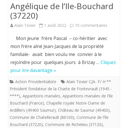
Baker
Angélique de l’Ile-Bouchard
de
et
(37220)
la
Marie
sur
Alain Texier
1 août 2022
10 commentaires
Maiso
Curie.
Dimanche
Mon jeune frère Pascal – co-héritier avec
de
31
mon frère aîné Jean-Jacques de la propriété
Savoi
familiale- avait bien voulu me convier à le
juillet
retrou
rejoindre pour quelques jours à Brizay …
Cliquez
2022.17
décapi
pour lire davantage »
H30.
Action Providentialiste
Alain Texier CJA- F/ H **
Sanctuaire
Président fondateur de la Charte de Fontevrault (1945 -
Marial
****)
,
Apparitions mariales
,
Apparitions mariales de l'île
Bouchard (France)
,
Chapelle royale Notre-Dame de
&
Ardilllers (49400 Saumur)
,
Château de Saumur (49400)
,
Angélique
Commune de Chatellerault (86100)
,
Commune de l'île
Bouchard (37220)
,
Commune de Richelieu (37120)
,
de