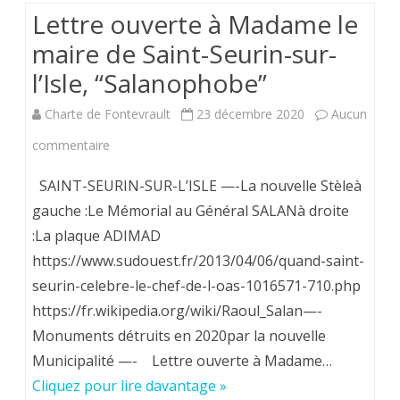
une
Lettre ouverte à Madame le
université
maire de Saint-Seurin-sur-
britannique
l’Isle, “Salanophobe”
pendant
Charte de Fontevrault
23 décembre 2020
Aucun
que
sur
commentaire
celles
Lettre
SAINT-SEURIN-SUR-L’ISLE —-La nouvelle Stèleà
de
ouverte
gauche :Le Mémorial au Général SALANà droite
la
:La plaque ADIMAD
à
Vierge
https://www.sudouest.fr/2013/04/06/quand-saint-
Madame
seurin-celebre-le-chef-de-l-oas-1016571-710.php
Marie
le
https://fr.wikipedia.org/wiki/Raoul_Salan—-
sont
maire
Monuments détruits en 2020par la nouvelle
profanées
Municipalité —- Lettre ouverte à Madame…
de
en
Cliquez pour lire davantage »
Saint-