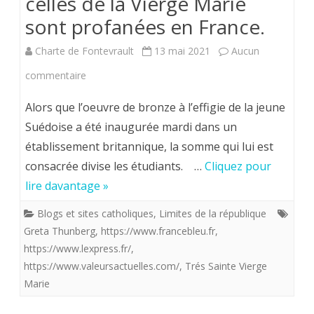
celles de la Vierge Marie
sont profanées en France.
Charte de Fontevrault
13 mai 2021
Aucun
sur
commentaire
Une
Alors que l’oeuvre de bronze à l’effigie de la jeune
statue
Suédoise a été inaugurée mardi dans un
établissement britannique, la somme qui lui est
de
consacrée divise les étudiants. …
Cliquez pour
Greta
lire davantage »
Thunberg
Blogs et sites catholiques
,
Limites de la république
provoque
Greta Thunberg
,
https://www.francebleu.fr
,
des
https://www.lexpress.fr/
,
https://www.valeursactuelles.com/
,
Trés Sainte Vierge
remous
Marie
dans