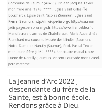
Commune de Saumur (49400)
,
Dr Jean Jacques Texier
l’Ile-
mon frère aîné (1943- ****)
,
Eglise Saint Gilles (Île
Bouchard
Bouchard)
,
Eglise Saint Nicolas (Saumur)
,
Eglise Saint
Pierre (Saumur)
,
http://fr.wikipedia.org/
,
https://saumur-
(37220)
jadis.pagesperso-orange.fr
,
https://www.francebleu.fr
,
Manufacrure d'armes de Chatellerault
,
Marie Aubard née
Blanchard ma cousine
,
Musée des blindés (Saumur)
,
Notre-Dame de Nantilly (Saumur)
,
Prof. Pascal Texier
mon jeune frère (1950- ****)
,
Sanctuaire marial Notre-
Dame de Nantilly (Saumur)
,
Vincent Fourcade mon Grand-
père maternel
La Jeanne d’Arc 2022 ,
descendante du frère de la
Sainte, est à bonne école.
Rendons grâce à Dieu.