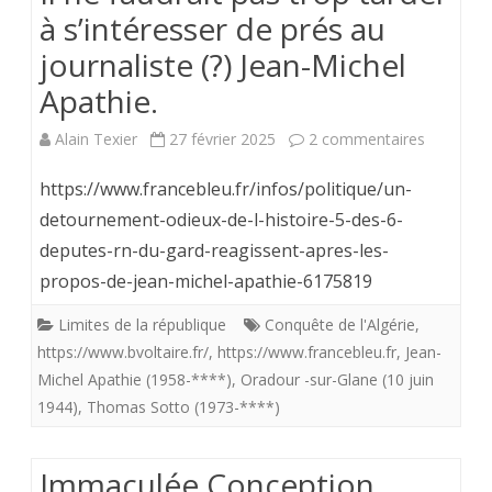
à s’intéresser de prés au
journaliste (?) Jean-Michel
Apathie.
sur
Alain Texier
27 février 2025
2 commentaires
Il
https://www.francebleu.fr/infos/politique/un-
ne
detournement-odieux-de-l-histoire-5-des-6-
deputes-rn-du-gard-reagissent-apres-les-
faudrait
propos-de-jean-michel-apathie-6175819
pas
Limites de la république
Conquête de l'Algérie
,
trop
https://www.bvoltaire.fr/
,
https://www.francebleu.fr
,
Jean-
tarder
Michel Apathie (1958-****)
,
Oradour -sur-Glane (10 juin
1944)
,
Thomas Sotto (1973-****)
à
s’intéress
Immaculée Conception
de