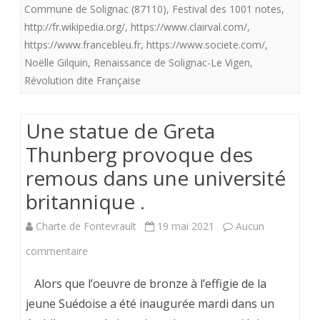
Commune de Solignac (87110)
,
Festival des 1001 notes
,
son
http://fr.wikipedia.org/
,
https://www.clairval.com/
,
https://www.francebleu.fr
,
https://www.societe.com/
,
abbaye….
Noëlle Gilquin
,
Renaissance de Solignac-Le Vigen
,
et
Révolution dite Française
que
croyez
Une statue de Greta
vous
Thunberg provoque des
remous dans une université
qu’il
britannique .
arriva
?
Charte de Fontevrault
19 mai 2021
Aucun
sur
commentaire
Une
Alors que l’oeuvre de bronze à l’effigie de la
statue
jeune Suédoise a été inaugurée mardi dans un