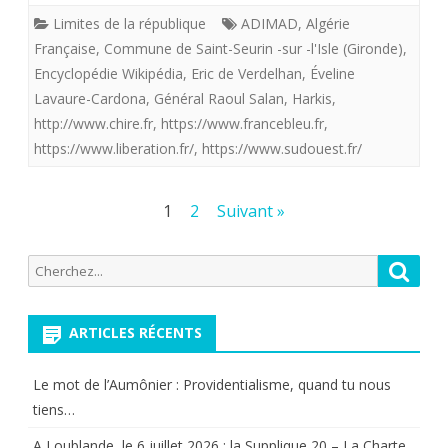
France.
Limites de la république
ADIMAD
,
Algérie
Seurin-
Française
,
Commune de Saint-Seurin -sur -l'Isle (Gironde)
,
sur-
Encyclopédie Wikipédia
,
Eric de Verdelhan
,
Éveline
Lavaure-Cardona
l’Isle,
,
Général Raoul Salan
,
Harkis
,
http://www.chire.fr
,
https://www.francebleu.fr
,
“Salanophobe”
https://www.liberation.fr/
,
https://www.sudouest.fr/
Pagination
1
2
Suivant »
des
Recherche
Reche
publications
pour:
ARTICLES RÉCENTS
Le mot de l’Aumônier : Providentialisme, quand tu nous
tiens…
A Loublande, le 6 juillet 2026 : la Supplique 20 – La Charte