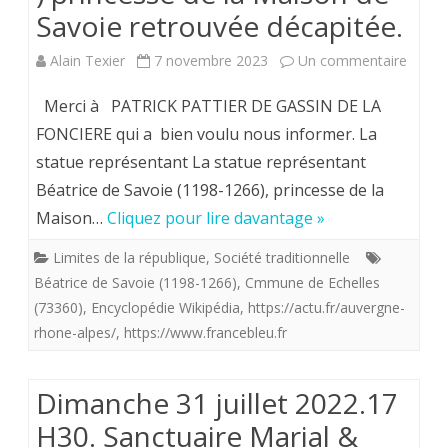
Savoie retrouvée décapitée.
Euros.
sur
Alain Texier
7 novembre 2023
Un commentaire
La
La
semeuse
Merci à PATRICK PATTIER DE GASSIN DE LA
statue
FONCIERE qui a bien voulu nous informer. La
figurant
statue représentant La statue représentant
de
Marianne
Béatrice de Savoie (1198-1266), princesse de la
Béatri
recule
Maison…
Cliquez pour lire davantage »
de
au
Limites de la république
,
Société traditionnelle
Savoi
profit
Béatrice de Savoie (1198-1266)
,
Cmmune de Echelles
(Aux
(73360)
,
Encyclopédie Wikipédia
,
https://actu.fr/auvergne-
de
rhone-alpes/
,
https://www.francebleu.fr
échell
Simone
Savoie
Weil,
Dimanche 31 juillet 2022.17
)
Joséphine
H30. Sanctuaire Marial &
prince