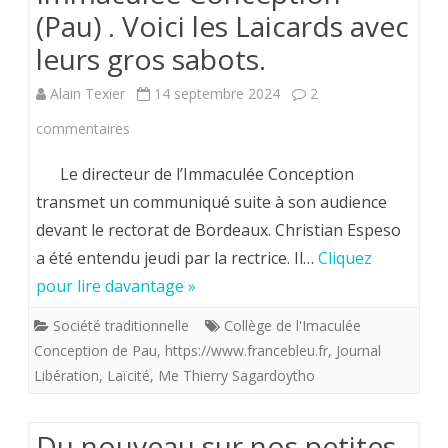
(Pau) . Voici les Laicards avec
prés
leurs gros sabots.
au
Alain Texier
14 septembre 2024
2
journalist
sur
commentaires
(?)
Immaculée
Jean-
Le directeur de l’Immaculée Conception
Conception
transmet un communiqué suite à son audience
Michel
devant le rectorat de Bordeaux. Christian Espeso
(Pau)
Apathie.
a été entendu jeudi par la rectrice. Il…
Cliquez
.
pour lire davantage »
Voici
Société traditionnelle
Collège de l'Imaculée
les
Conception de Pau
,
https://www.francebleu.fr
,
Journal
Laicards
Libération
,
Laïcité
,
Me Thierry Sagardoytho
avec
Du nouveau sur nos petites
leurs