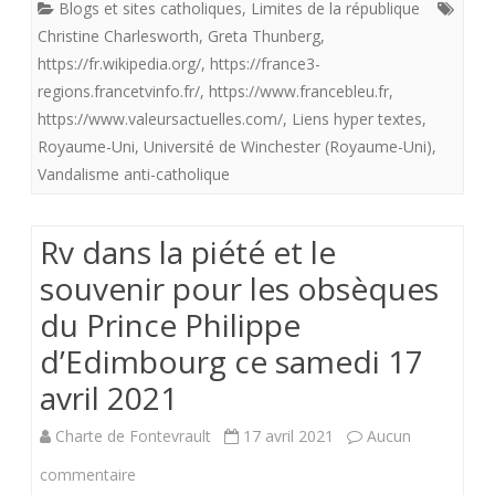
Blogs et sites catholiques
,
Limites de la république
provoque
Christine Charlesworth
,
Greta Thunberg
,
des
https://fr.wikipedia.org/
,
https://france3-
regions.francetvinfo.fr/
,
https://www.francebleu.fr
,
remous
https://www.valeursactuelles.com/
,
Liens hyper textes
,
dans
Royaume-Uni
,
Université de Winchester (Royaume-Uni)
,
Vandalisme anti-catholique
une
université
Rv dans la piété et le
britannique
souvenir pour les obsèques
.
du Prince Philippe
d’Edimbourg ce samedi 17
avril 2021
Charte de Fontevrault
17 avril 2021
Aucun
sur
commentaire