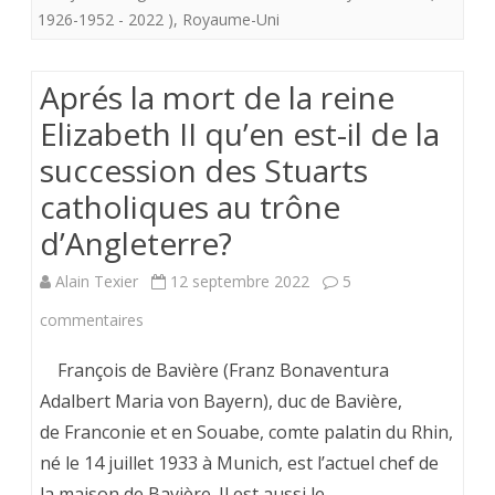
Elizabeth
1926-1952 - 2022 )
,
Royaume-Uni
Caramba
II.
*
Aprés la mort de la reine
Les
encore
Elizabeth II qu’en est-il de la
deux
raté.
succession des Stuarts
corps
La
catholiques au trône
de
prochaine
d’Angleterre?
la
fois,
Alain Texier
12 septembre 2022
5
Reine.
ce
sur
commentaires
sera
Aprés
François de Bavière (Franz Bonaventura
le
la
Adalbert Maria von Bayern), duc de Bavière,
tour
de Franconie et en Souabe, comte palatin du Rhin,
mort
du
né le 14 juillet 1933 à Munich, est l’actuel chef de
de
roi
la maison de Bavière. Il est aussi le