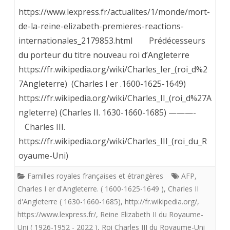
United
https://www.lexpress.fr/actualites/1/monde/mort-
au
Kingdom.
de-la-reine-elizabeth-premieres-reactions-
trône
internationales_2179853.html Prédécesseurs
La
d’Angleterre?
du porteur du titre nouveau roi d’Angleterre
Reine
https://fr.wikipedia.org/wiki/Charles_Ier_(roi_d%2
Elizabeth
7Angleterre) (Charles I er .1600-1625-1649)
II
https://fr.wikipedia.org/wiki/Charles_II_(roi_d%27A
ngleterre) (Charles II. 1630-1660-1685) ———-
est
Charles III.
morte.
https://fr.wikipedia.org/wiki/Charles_III_(roi_du_R
Vive
oyaume-Uni)
le
Familles royales françaises et étrangères
AFP
,
roi
Charles I er d'Angleterre. ( 1600-1625-1649 )
,
Charles II
d'Angleterre ( 1630-1660-1685)
,
http://fr.wikipedia.org/
,
Charles
https://www.lexpress.fr/
,
Reine Elizabeth II du Royaume-
III
Uni ( 1926-1952 - 2022 )
,
Roi Charles III du Royaume-Uni