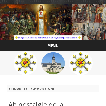
/*************************************************
MENU
Skip
to
content
ÉTIQUETTE :
ROYAUME-UNI
Ah nostalgie de la