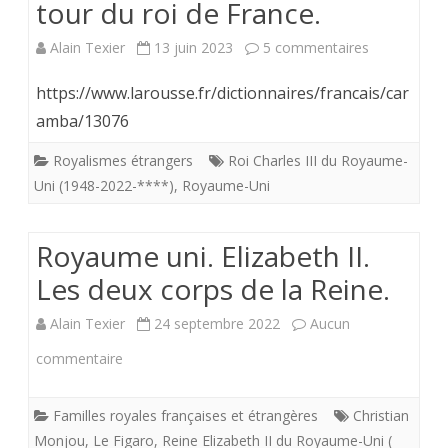
tour du roi de France.
Quand
sur
Alain Texier
13 juin 2023
5 commentaires
tu
Photo
https://www.larousse.fr/dictionnaires/francais/car
nous
du
amba/13076
tiens….
Couronnem
Royalismes étrangers
Roi Charles III du Royaume-
Uni (1948-2022-****)
,
Royaume-Uni
du
roi
Royaume uni. Elizabeth II.
Charles
Les deux corps de la Reine.
IIIl
Alain Texier
24 septembre 2022
Aucun
le
sur
commentaire
6
Royaume
mai
Familles royales françaises et étrangères
Christian
uni.
2023.
Monjou
,
Le Figaro
,
Reine Elizabeth II du Royaume-Uni (