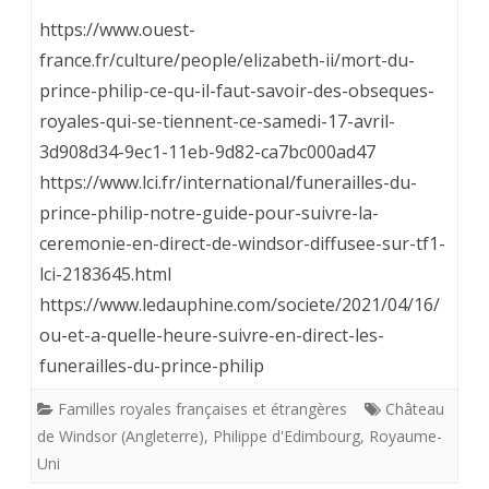
Rv
https://www.ouest-
dans
france.fr/culture/people/elizabeth-ii/mort-du-
prince-philip-ce-qu-il-faut-savoir-des-obseques-
la
royales-qui-se-tiennent-ce-samedi-17-avril-
piété
3d908d34-9ec1-11eb-9d82-ca7bc000ad47
et
https://www.lci.fr/international/funerailles-du-
le
prince-philip-notre-guide-pour-suivre-la-
ceremonie-en-direct-de-windsor-diffusee-sur-tf1-
souvenir
lci-2183645.html
pour
https://www.ledauphine.com/societe/2021/04/16/
les
ou-et-a-quelle-heure-suivre-en-direct-les-
obsèques
funerailles-du-prince-philip
du
Familles royales françaises et étrangères
Château
de Windsor (Angleterre)
,
Philippe d'Edimbourg
,
Royaume-
Prince
Uni
Philippe