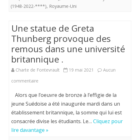
!
(1948-2022-****)
,
Royaume-Uni
Une statue de Greta
Thunberg provoque des
remous dans une université
britannique .
Charte de Fontevrault
19 mai 2021
Aucun
sur
commentaire
Une
Alors que l’oeuvre de bronze à l’effigie de la
statue
jeune Suédoise a été inaugurée mardi dans un
établissement britannique, la somme qui lui est
de
consacrée divise les étudiants. Le…
Cliquez pour
Greta
lire davantage »
Thunberg