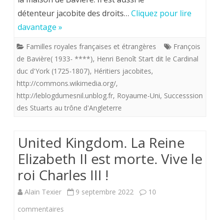
la
détenteur jacobite des droits…
Cliquez pour lire
de
reine
davantage »
France.
Elizabeth
Familles royales françaises et étrangères
François
de Bavière( 1933- ****)
,
Henri Benoît Start dit le Cardinal
II
duc d'York (1725-1807)
,
Héritiers jacobites
,
qu’en
http://commons.wikimedia.org/
,
est-
http://leblogdumesnil.unblog.fr
,
Royaume-Uni
,
Successsion
des Stuarts au trône d'Angleterre
il
de
United Kingdom. La Reine
la
Elizabeth II est morte. Vive le
succession
roi Charles III !
des
Alain Texier
9 septembre 2022
10
Stuarts
sur
commentaires
catholiques