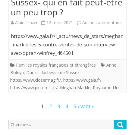
Sussex- qui en fait peut-être
un peu trop ?
sur
Alain Texier
12 mars 2021
Aucun commentaire
Comm
https://www.gala.fr/l_actu/news_de_stars/meghan
la
-markle-les-5-contre-verites-de-son-interview-
avec-oprah-winfrey_464501
Couro
britan
Familles royales françaises et étrangères
Anne
Boleyn
,
Duc et duchesse de Sussex
,
peut-
https://www.closermag.fr/
,
https://www.gala.fr/
,
elle
https://www.pinterest.fr/
,
Meghan Markle
,
Royaume-Uni
réagir
Pagination
1
2
3
4
Suivant »
aux
des
déclar
Recherche
Reche
publications
de
pour: