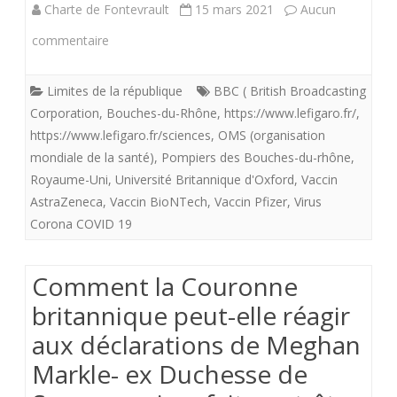
Charte de Fontevrault
15 mars 2021
Aucun
le
sur
commentaire
vendredi
Le
9
Limites de la république
BBC ( British Broadcasting
vaccin
avril
Corporation
,
Bouches-du-Rhône
,
https://www.lefigaro.fr/
,
anti-
2021
https://www.lefigaro.fr/sciences
,
OMS (organisation
mondiale de la santé)
,
Pompiers des Bouches-du-rhône
,
coronavirus
Royaume-Uni
,
Université Britannique d'Oxford
,
Vaccin
AstraZenneca
AstraZeneca
,
Vaccin BioNTech
,
Vaccin Pfizer
,
Virus
Corona COVID 19
sujet
à
Comment la Couronne
interrogations.
britannique peut-elle réagir
aux déclarations de Meghan
Markle- ex Duchesse de