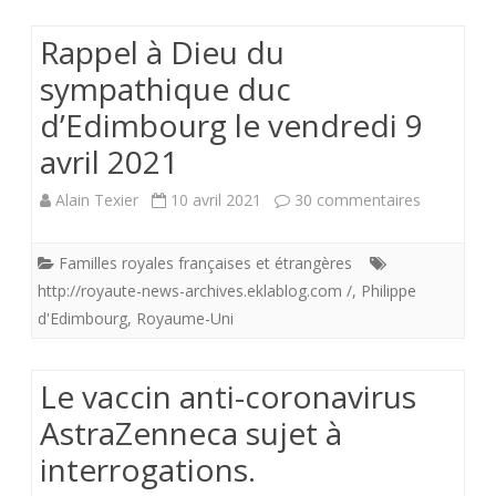
d’Edimbourg
Rappel à Dieu du
ce
sympathique duc
samedi
d’Edimbourg le vendredi 9
17
avril 2021
avril
sur
Alain Texier
10 avril 2021
30 commentaires
2021
Rappel
Familles royales françaises et étrangères
à
http://royaute-news-archives.eklablog.com /
,
Philippe
Dieu
d'Edimbourg
,
Royaume-Uni
du
Le vaccin anti-coronavirus
sympathiq
AstraZenneca sujet à
duc
interrogations.
d’Edimbou