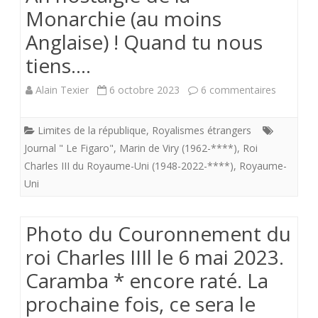
Monarchie (au moins
Anglaise) ! Quand tu nous
tiens….
sur
Alain Texier
6 octobre 2023
6 commentaires
Ah
Limites de la république
,
Royalismes étrangers
nostalgie
Journal " Le Figaro"
,
Marin de Viry (1962-****)
,
Roi
de
Charles III du Royaume-Uni (1948-2022-****)
,
Royaume-
Uni
la
Monarch
Photo du Couronnement du
(au
roi Charles IIIl le 6 mai 2023.
moins
Caramba * encore raté. La
Anglaise)
prochaine fois, ce sera le
!