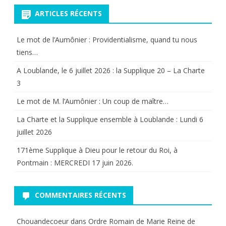
Megha
ARTICLES RÉCENTS
Markle
Le mot de l’Aumônier : Providentialisme, quand tu nous
ex
tiens…
Duche
A Loublande, le 6 juillet 2026 : la Supplique 20 – La Charte
de
3
Sussex
Le mot de M. l’Aumônier : Un coup de maître…
qui
La Charte et la Supplique ensemble à Loublande : Lundi 6
en
juillet 2026
fait
171ème Supplique à Dieu pour le retour du Roi, à
Pontmain : MERCREDI 17 juin 2026.
peut-
être
COMMENTAIRES RÉCENTS
un
peu
Chouandecoeur
dans
Ordre Romain de Marie Reine de