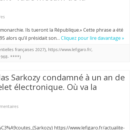
à
sur
res
Chartres;
Le
il
onarchie. Ils tueront la République.» Cette phrase a été
“coup
5 alors qu’il présidait son…
Cliquez pour lire davantage »
chantait”
d’état
Jubilate
entielles françaises 2027)
,
https://www.lefigaro.fr/
,
1968- ****)
permanent”
Deo”dans
vade
la
olas Sarkozy condamné à un an de
mecum
gare
let électronique. Où va la
de
de
la
Montparnasse;
sur
mentaires
magistrature
Verbalisé.
L’ancien
judiciaire?
Président
_%C3%A9coutes_(Sarkozy) https://www.lefigaro.fr/actualite-