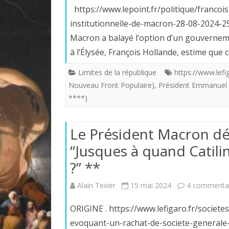
https://www.lepoint.fr/politique/francoi
institutionnelle-de-macron-28-08-202
Macron a balayé l’option d’un gouverne
à l’Élysée, François Hollande, estime que 
Limites de la république
https://www.lefig
Nouveau Front Populaire)
,
Président Emmanuel 
****)
Le Président Macron dés
“Jusques à quand Catili
?” **
Alain Texier
15 mai 2024
4 commenta
ORIGINE . https://www.lefigaro.fr/societ
evoquant-un-rachat-de-so