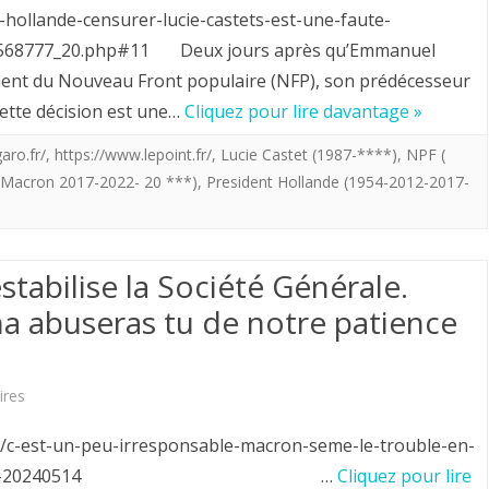
Hollande-
s-hollande-censurer-lucie-castets-est-une-faute-
européen
a
Castet-
4-2568777_20.php#11 Deux jours après qu’Emmanuel
de
t’elle
ment du Nouveau Front populaire (NFP), son prédécesseur
Macron.
race
eut
cette décision est une…
Cliquez pour lire davantage »
Les
blanche,
le
aro.fr/
,
https://www.lepoint.fr/
,
Lucie Castet (1987-****)
,
NPF (
limites
de
choix
Macron 2017-2022- 20 ***)
,
President Hollande (1954-2012-2017-
d’un
culture
d’être
cirque
grecque
assassinée
à
tabilise la Société Générale.
et
ou
na abuseras tu de notre patience
trois
latine
non?
gladiateurs.
et
sur
ires
de
Le
religion
es/c-est-un-peu-irresponsable-macron-seme-le-trouble-en-
Président
ciete-generale-20240514 …
Cliquez pour lire
chrétienne.