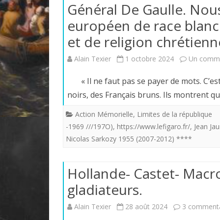
Général De Gaulle. Nou
européen de race blanch
et de religion chrétienn
Alain Texier
1 octobre 2024
Un comme
« Il ne faut pas se payer de mots. C’est t
noirs, des Français bruns. Ils montrent 
Action Mémorielle
,
Limites de la république
-1969 ///197O)
,
https://www.lefigaro.fr/
,
Jean Ja
Nicolas Sarkozy 1955 (2007-2012) ****
Hollande- Castet- Macron
gladiateurs.
Alain Texier
28 août 2024
3 commenta