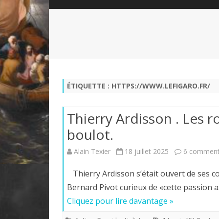
QUI SOMMES-NOUS?
ABÉCÉDAIRE DE LA CHARTE
LE FONDATEUR DE LA CHARTE
QUESTIONS/RÉPONSES
HISTORIQUE DES RENCONTRES
DÉVOTION AU SACRÉ-COEUR
L
NOUS SOUTENIR
LE ROYALISME RÉGENTISME
ÉTIQUETTE :
HTTPS://WWW.LEFIGARO.FR/
QUIÉTISME?
Thierry Ardisson . Les roi
boulot.
Alain Texier
18 juillet 2025
6 comment
Thierry Ardisson s’était ouvert de ses co
Bernard Pivot curieux de «cette passion a
Cliquez pour lire davantage »