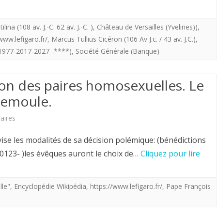
Macron
»
déstabilise
tilina (108 av. J.-C. 62 av. J.-C. )
,
Château de Versailles (Yvelines))
,
www.lefigaro.fr/
,
Marcus Tullius Cicéron (106 Av J.c. / 43 av. J.C.)
,
la
(1977-2017-2027 -****)
,
Société Générale (Banque)
Société
Générale.
n des paires homosexuelles. Le
“Jusques
semoule.
à
sur
aires
quand
Mi-
e les modalités de sa décision polémique: (bénédictions
Catilina
decembre
123- )les évêques auront le choix de…
Cliquez pour lire
abuseras
2023.
tu
Union
le"
,
Encyclopédie Wikipédia
,
https://www.lefigaro.fr/
,
Pape François
de
des
notre