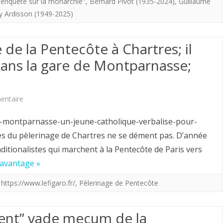
Les
 enquête sur la monarchie"
,
Bernard Pivot (1935-2024)
,
Guillaume
ry Ardisson (1949-2025)
rois
ça
de la Pentecôte à Chartres; il
fait
dans la gare de Montparnasse;
mille
ans
sur
entaire
qu’ils
De
are-montparnasse-un-jeune-catholique-verbalise-pour-
font
retour
ès du pèlerinage de Chartres ne se dément pas. D’année
le
ditionalistes qui marchent à la Pentecôte de Paris vers
du
boulot.
davantage »
pélerinage
,
https://www.lefigaro.fr/
,
Pèlerinage de Pentecôte
de
la
ent” vade mecum de la
Pentecôte