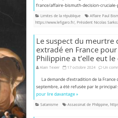
france/affaire-bismuth-decision-crucia
Limites de la république
Affaire Paul Bis
https://www.lefigaro.fr/
,
Président Nicolas Sark
Le suspect du meurtre d
extradé en France pour 
Philippine a t’elle eut l
Alain Texier
17 octobre 2024
Un comm
La demande d’extradition de la France d
septembre, a été refusée par le principa
pour lire davantage »
Satanisme
Assassinat de Philippine
,
http