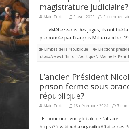
magistrature judiciaire?
Alain Texier
5 avril 2025
5 commentai
«Méfiez-vous des juges, ils ont tué la m
prononcée par François Mitterrand en 199
Limites de la république
Elections présid
https://www.tf1info.fr/politique/
,
Marine le Pen( 
L’ancien Président Nic
prison ferme sous brace
république?
Alain Texier
18 décembre 2024
5 com
Et pour une vue globale de l’affaire.
https://fr.wikipedia.org/wiki/Affaire_des