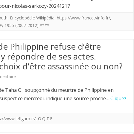
le-pour-nicolas-sarkozy-20241217
Nicolas
Sarkozy
muth
,
Encyclopédie Wikipédia
,
https://www.francetvinfo.fr/
,
ozy 1955 (2007-2012) ****
condamné
à
e Philippine refuse d’être
un
y répondre de ses actes.
an
e choix d’être assassinée ou non?
de
sur
entaire
prison
Le
e Taha O., soupçonné du meurtre de Philippine en
ferme
suspect
l suspect ce mercredi, indique une source proche…
Cliquez
sous
du
bracelet
meurtre
s://www.lefigaro.fr/
,
O.Q.T.F.
électronique.
de
Où