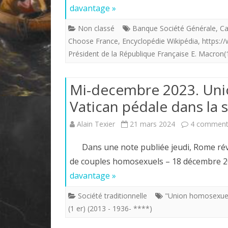
davantage »
Non classé
Banque Société Générale
,
Ca
Choose France
,
Encyclopédie Wikipédia
,
https://
Président de la République Française E. Macron
Mi-decembre 2023. Unio
Vatican pédale dans la 
Alain Texier
21 mars 2024
4 comment
Dans une note publiée jeudi, Rome révis
de couples homosexuels – 18 décembre 20
davantage »
Société traditionnelle
"Union homosexuel
(1 er) (2013 - 1936- ****)