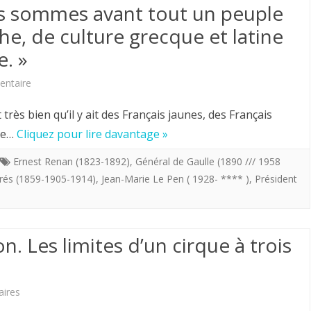
s sommes avant tout un peuple
Philippine
va
e, de culture grecque et latine
refuse
la
e. »
d’être
république?
sur
ntaire
extradé
Général
en
rès bien qu’il y ait des Français jaunes, des Français
De
que…
Cliquez pour lire davantage »
France
Gaulle.
pour
Ernest Renan (1823-1892)
,
Général de Gaulle (1890 /// 1958
urés (1859-1905-1914)
,
Jean-Marie Le Pen ( 1928- **** )
,
Président
Nous
y
sommes
répondre
avant
de
. Les limites d’un cirque à trois
tout
ses
un
actes.
sur
ires
peuple
Philippine