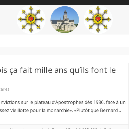
content
THÉME
AUTEUR
’ÉTENDARD
s ça fait mille ans qu’ils font le
sur
aires
Thierry
nvictions sur le plateau d’Apostrophes dès 1986, face à un
Ardisson
ssez vieillotte pour la monarchie». «Plutôt que Bernard…
.