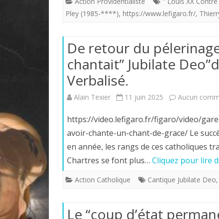
Action Providentialiste
" Louis XX Contre
Pley (1985-****)
,
https://www.lefigaro.fr/
,
Thier
De retour du pélerinage 
chantait” Jubilate Deo”
Verbalisé.
Alain Texier
11 juin 2025
Aucun comm
https://video.lefigaro.fr/figaro/video/g
avoir-chante-un-chant-de-grace/ Le succ
en année, les rangs de ces catholiques tra
Chartres se font plus…
Cliquez pour lire 
Action Catholique
Cantique Jubilate Deo
Le “coup d’état perman