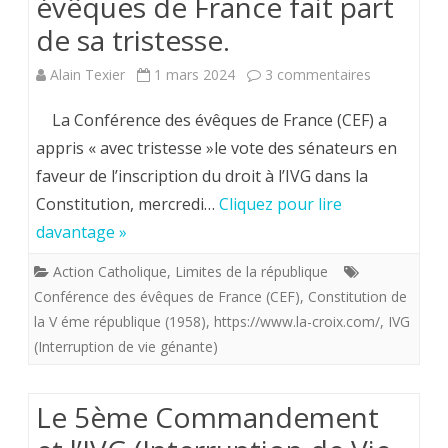
évêques de France fait part
leurs
de sa tristesse.
victimes.
sur
Alain Texier
1 mars 2024
3 commentaires
IVG.
La Conférence des évêques de France (CEF) a
Interruption
appris « avec tristesse »le vote des sénateurs en
faveur de l’inscription du droit à l’IVG dans la
de
Constitution, mercredi…
Cliquez pour lire
vie
davantage »
génante.
Action Catholique
,
Limites de la république
La
Conférence des évêques de France (CEF)
,
Constitution de
Conférence
la V éme république (1958)
,
https://www.la-croix.com/
,
IVG
(Interruption de vie génante)
des
évêques
Le 5ème Commandement
de