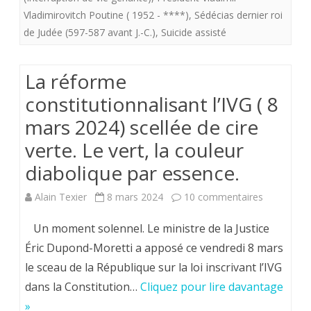
Vladimirovitch Poutine ( 1952 - ****)
,
Sédécias dernier roi
2024
de Judée (597-587 avant J.-C.)
,
Suicide assisté
aurait
dû
La réforme
nous
constitutionnalisant l’IVG ( 8
mars 2024) scellée de cire
faire
verte. Le vert, la couleur
frémir.
diabolique par essence.
sur
Alain Texier
8 mars 2024
10 commentaires
La
Un moment solennel. Le ministre de la Justice
réforme
Éric Dupond-Moretti a apposé ce vendredi 8 mars
le sceau de la République sur la loi inscrivant l’IVG
constitutio
dans la Constitution…
Cliquez pour lire davantage
l’IVG
»