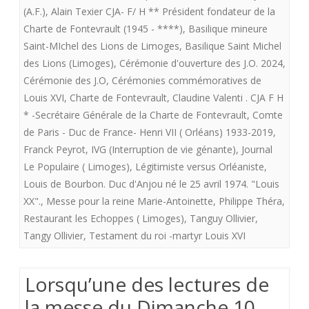
(A.F.)
,
Alain Texier CJA- F/ H ** Président fondateur de la
sur
Charte de Fontevrault (1945 - ****)
,
Basilique mineure
la
Saint-MIchel des Lions de Limoges
,
Basilique Saint Michel
des Lions (Limoges)
,
Cérémonie d'ouverture des J.O. 2024
,
journée
Cérémonie des J.O
,
Cérémonies commémoratives de
royaliste
Louis XVI
,
Charte de Fontevrault
,
Claudine Valenti . CJA F H
de
* -Secrétaire Générale de la Charte de Fontevrault
,
Comte
de Paris - Duc de France- Henri VII ( Orléans) 1933-2019
,
LImoges
Franck Peyrot
,
IVG (Interruption de vie génante)
,
Journal
du
Le Populaire ( Limoges)
,
Légitimiste versus Orléaniste
,
Louis de Bourbon. Duc d'Anjou né le 25 avril 1974. "Louis
21
XX".
,
Messe pour la reine Marie-Antoinette
,
Philippe Théra
,
janvier
Restaurant les Echoppes ( Limoges)
,
Tanguy Ollivier
,
2025
Tangy Ollivier
,
Testament du roi -martyr Louis XVI
dans
Lorsqu’une des lectures de
le
la messe du Dimanche 10
Populair