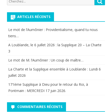
Recherche
Reche
publications
pour:
ARTICLES RÉCENTS
Le mot de l’Aumônier : Providentialisme, quand tu nous
tiens…
A Loublande, le 6 juillet 2026 : la Supplique 20 – La Charte
3
Le mot de M. l’Aumônier : Un coup de maître…
La Charte et la Supplique ensemble à Loublande : Lundi 6
juillet 2026
171ème Supplique à Dieu pour le retour du Roi, à
Pontmain : MERCREDI 17 juin 2026.
COMMENTAIRES RÉCENTS