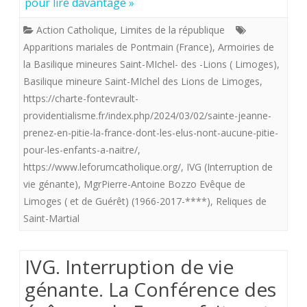
pour lire davantage »
la
Action Catholique
,
Limites de la république
mort
Apparitions mariales de Pontmain (France)
,
Armoiries de
spirituelle
la Basilique mineures Saint-MIchel- des -Lions ( Limoges)
,
Basilique mineure Saint-MIchel des Lions de Limoges
,
des
https://charte-fontevrault-
promoteurs
providentialisme.fr/index.php/2024/03/02/sainte-jeanne-
prenez-en-pitie-la-france-dont-les-elus-nont-aucune-pitie-
de
pour-les-enfants-a-naitre/
,
l’avortemen
https://www.leforumcatholique.org/
,
IVG (Interruption de
des
vie génante)
,
MgrPierre-Antoine Bozzo Evêque de
Limoges ( et de Guérêt) (1966-2017-****)
,
Reliques de
enfants
Saint-Martial
à
naître
IVG. Interruption de vie
et
génante. La Conférence des
pour