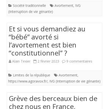
Gênante)
Société traditionnelle
Avortement
,
IVG
Ces
:
(Interruption de vie génante)
femmes
Tu
oublient
ne
Et si vous demandiez au
toujours
“bébé” avorté si
commett
l’avortement est bien
cette
pas
“constitutionnel” ?
vérité
de
fondamen
meurtre
sur
Alain Texier
2 février 2023
9 commentaires
!
Et
Limites de la république
Avortement
,
si
https://www.agoravox.fr/
,
IVG (Interruption de vie génante)
vous
demandie
Grève des berceaux bien de
au
chez nous en France.