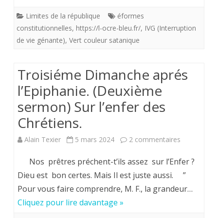
(
Limites de la république
éformes
8
constitutionnelles
,
https://l-ocre-bleu.fr/
,
IVG (Interruption
mars
de vie génante)
,
Vert couleur satanique
2024)
Troisiéme Dimanche aprés
scellée
l’Epiphanie. (Deuxième
de
sermon) Sur l’enfer des
cire
Chrétiens.
verte.
sur
Alain Texier
5 mars 2024
2 commentaires
Le
Troisiéme
vert,
Nos prêtres préchent-t’ils assez sur l’Enfer ?
Dimanche
Dieu est bon certes. Mais Il est juste aussi. ”
la
Pour vous faire comprendre, M. F., la grandeur…
aprés
couleur
Cliquez pour lire davantage »
l’Epiphanie.
diabolique