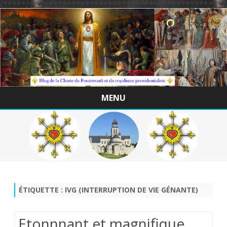
/*************************************************
MENU
Skip
to
content
ÉTIQUETTE :
IVG (INTERRUPTION DE VIE GÉNANTE)
Etonnnant et magnifique