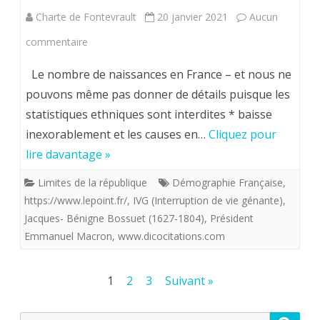
“bébé”
Charte de Fontevrault
20 janvier 2021
Aucun
avorté
sur
commentaire
si
Grève
Le nombre de naissances en France – et nous ne
l’avorteme
des
pouvons même pas donner de détails puisque les
est
statistiques ethniques sont interdites * baisse
berceaux
inexorablement et les causes en…
Cliquez pour
bien
bien
lire davantage »
“constituti
de
Limites de la république
Démographie Française
,
?
chez
https://www.lepoint.fr/
,
IVG (Interruption de vie génante)
,
nous
Jacques- Bénigne Bossuet (1627-1804)
,
Président
Emmanuel Macron
,
www.dicocitations.com
en
France.
Pagination
1
2
3
Suivant »
des