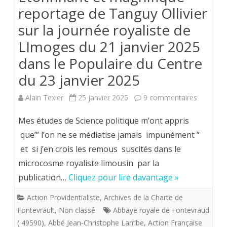
reportage de Tanguy Ollivier
sur la journée royaliste de
LImoges du 21 janvier 2025
dans le Populaire du Centre
du 23 janvier 2025
sur
Alain Texier
25 janvier 2025
9 commentaires
Etonnnan
Mes études de Science politique m’ont appris
et
que’” l’on ne se médiatise jamais impunément ”
et si j’en crois les remous suscités dans le
magnifiq
microcosme royaliste limousin par la
reportag
publication…
Cliquez pour lire davantage »
de
Action Providentialiste
,
Archives de la Charte de
Tanguy
Fontevrault
,
Non classé
Abbaye royale de Fontevraud
Ollivier
( 49590)
,
Abbé Jean-Christophe Larribe
,
Action Française