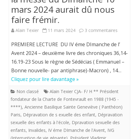
mars 2024 aurait dû nous
du
faire frémir.
Centre
sur
Alain Texier
11 mars 2024
3 commentaires
du
Lorsqu’un
23
PREMIERE LECTURE DU IV éme DImanche de l’
des
Avent 2024 – deuxième livre des chroniques 36,14-
janvier
16.19-23 Sous le règne de Sédécias ( Emmanuel –
lectures
2025
Bonne nouvelle- par antiphrase)-Macron) , 14…
de
Cliquez pour lire davantage »
la
Non classé
Alain Texier CJA- F/ H ** Président
messe
fondateur de la Charte de Fontevrault en 1988 (1945 -
du
****)
,
Ancienne Basilique Sainte Geneviève ( Panthéon)
Paris
,
Dépravation de s exuelle des enfant
,
Dépravation
Dimanche
sexuelle des enfants à l'école
,
Dpravation sexuelle des
10
enfants
,
Invalides
,
IV éme DImanche de l'Avent
,
IVG
(Interruption de vie génante)
,
Président Vladimir
mars