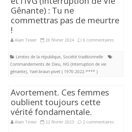
et l’IVG (Interruption de Vie
France
Gênante) : Tu ne
fait
commettras pas de meurtre
part
!
de
sur
Alain Texier
26 février 2024
6 commentaires
sa
Le
tristesse.
Limites de la république
,
Société traditionnelle
5ème
Commandements de Dieu
,
IVG (Interruption de vie
Comman
génante)
,
Yael-braun-pivet ( 1970-2022-**** )
et
Avortement. Ces femmes
l’IVG
oublient toujours cette
(Interrupt
vérité fondamentale.
de
sur
Alain Texier
22 février 2023
2 commentaires
Vie
Avorteme