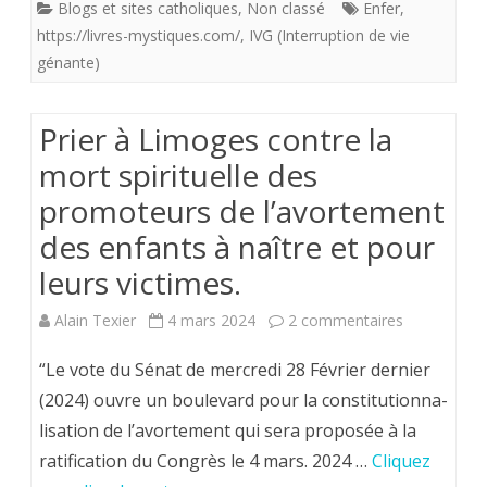
Blogs et sites catholiques
,
Non classé
Enfer
,
(Deuxième
par
https://livres-mystiques.com/
,
IVG (Interruption de vie
sermon)
essence.
génante)
Sur
l’enfer
Prier à Limoges contre la
mort spirituelle des
des
promoteurs de l’avortement
Chrétiens.
des enfants à naître et pour
leurs victimes.
sur
Alain Texier
4 mars 2024
2 commentaires
Prier
“Le vote du Sénat de mercredi 28 Février dernier
à
(2024) ouvre un boulevard pour la constitutionna-
lisation de l’avortement qui sera proposée à la
Limoges
ratification du Congrès le 4 mars. 2024 …
Cliquez
contre