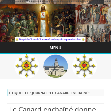
/*************************************************
MENU
Skip
to
content
ÉTIQUETTE :
JOURNAL “LE CANARD ENCHAINÉ”
Le Canard enchaîné donne