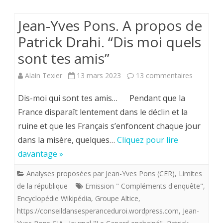
Villiers
Jean-Yves Pons. A propos de
(et
Patrick Drahi. “Dis moi quels
se
sont tes amis”
ridiculise
sur
Alain Texier
13 mars 2023
13 commentaires
Jean-
Dis-moi qui sont tes amis… Pendant que la
Yves
France disparaît lentement dans le déclin et la
ruine et que les Français s’enfoncent chaque jour
Pons.
dans la misère, quelques…
Cliquez pour lire
A
davantage »
propos
Analyses proposées par Jean-Yves Pons (CER)
,
Limites
de
de la république
Emission " Compléments d'enquête"
,
Patrick
Encyclopédie Wikipédia
,
Groupe Altice
,
https://conseildansesperanceduroi.wordpress.com
,
Jean-
Drahi.