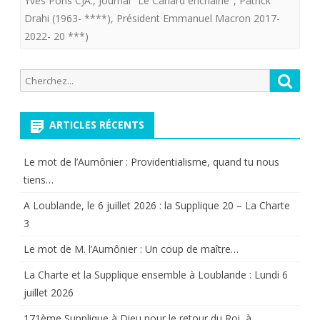
Yves Pons CJA.
,
Journal "Le Canard enchainé"
,
Patrick
“Dis
Drahi (1963- ****)
,
Président Emmanuel Macron 2017-
2022- 20 ***)
moi
quels
Recherche
Reche
sont
pour:
tes
ARTICLES RÉCENTS
amis”
Le mot de l’Aumônier : Providentialisme, quand tu nous
tiens…
A Loublande, le 6 juillet 2026 : la Supplique 20 – La Charte
3
Le mot de M. l’Aumônier : Un coup de maître…
La Charte et la Supplique ensemble à Loublande : Lundi 6
juillet 2026
171ème Supplique à Dieu pour le retour du Roi, à