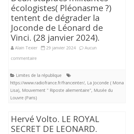
écologistes( Pléonasme ?)
tentent de dégrader la
Joconde de Léonard de
Vinci. (28 janvier 2024).
Alain Texier
29 janvier 2024
Aucun
sur
commentaire
Deux
Limites de la république
stupides
https://www.radiofrance.fr/franceinter/
,
La Joconde ( Mona
militantes
Lisa)
,
Mouvement " Riposte aliementaire"
,
Musée du
Louvre (Paris)
écologistes(
Pléonasme
Hervé Volto. LE ROYAL
?)
SECRET DE LEONARD.
tentent