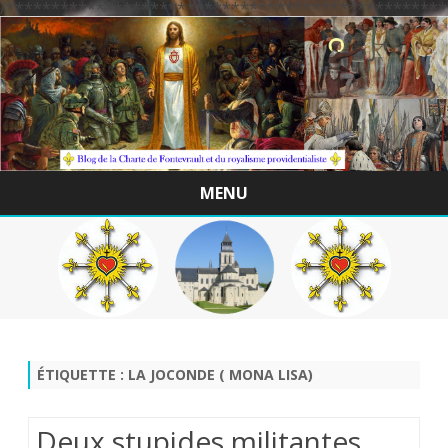
/*************************************************
MENU
Skip
to
content
ÉTIQUETTE :
LA JOCONDE ( MONA LISA)
Deux stupides militantes