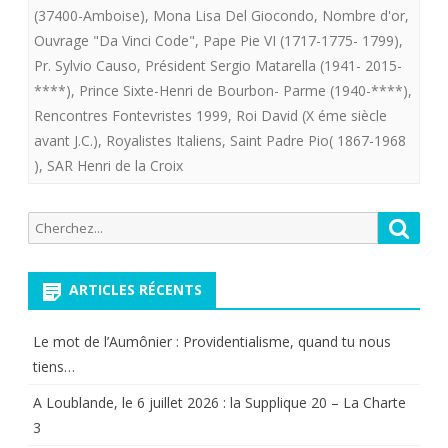
(37400-Amboise)
,
Mona Lisa Del Giocondo
,
Nombre d'or
,
Ouvrage "Da Vinci Code"
,
Pape Pie VI (1717-1775- 1799)
,
Pr. Sylvio Causo
,
Président Sergio Matarella (1941- 2015-
****)
,
Prince Sixte-Henri de Bourbon- Parme (1940-****)
,
Rencontres Fontevristes 1999
,
Roi David (X éme siècle
avant J.C.)
,
Royalistes Italiens
,
Saint Padre Pio( 1867-1968
)
,
SAR Henri de la Croix
Recherche
Reche
pour:
ARTICLES RÉCENTS
Le mot de l’Aumônier : Providentialisme, quand tu nous
tiens…
A Loublande, le 6 juillet 2026 : la Supplique 20 – La Charte
3