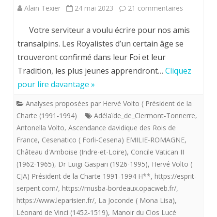
sur
Alain Texier
24 mai 2023
21 commentaires
de
Hervé
Votre serviteur a voulu écrire pour nos amis
dégrader
Volto.
transalpins. Les Royalistes d’un certain âge se
la
trouveront confirmé dans leur Foi et leur
LE
Joconde
Tradition, les plus jeunes apprendront…
Cliquez
ROYAL
de
pour lire davantage »
SECRET
Léonard
Analyses proposées par Hervé Volto ( Président de la
DE
de
Charte (1991-1994)
Adélaïde_de_Clermont-Tonnerre
,
LEONARD.
Antonella Volto
,
Ascendance davidique des Rois de
Vinci.
France
,
Cesenatico ( Forli-Cesena) EMILIE-ROMAGNE
,
(28
Château d'Amboise (Indre-et-Loire)
,
Concile Vatican II
(1962-1965)
,
Dr Luigi Gaspari (1926-1995)
,
Hervé Volto (
janvier
CJA) Président de la Charte 1991-1994 H**
,
https://esprit-
2024).
serpent.com/
,
https://musba-bordeaux.opacweb.fr/
,
https://www.leparisien.fr/
,
La Joconde ( Mona Lisa)
,
Léonard de Vinci (1452-1519)
,
Manoir du Clos Lucé