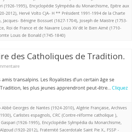
La
ri (1926-1995)
,
Encyclopédie Sylmpédia du Monarchisme
,
Epitre aux
légitimité
920-2012)
,
Hervé Volto CJA- H ** Président 1991-1994 de la Charte
o
,
Jacques- Bénigne Bossuet (1627-1704)
,
Joseph de Maistre (1753-
du
nce
,
Roi de France et de Navarre Louis XV dit le Bien Aimé (1710-
pouvoir
omte Louis de Bonald (1745-1840)
royal.
ire des Catholiques de Tradition.
sur
mmentaire
Hervé
amis transalpins. Les Royalistes d’un certain âge se
Volto
r Tradition, les plus jeunes apprendront peut-être…
Cliquez
(CJA).
Histoire
Abbé Georges de Nantes (1924-2010)
,
Algérie Française
,
Archives
-1930)
,
Carlistes espagnols
,
CRC (Contre-réforme catholique )
,
des
i Gaspari (1926-1995)
,
Encyclopédie Sylmpédia du Monarchisme
,
Catholiques
 Algoud (1920-2012)
,
Fraternité Sacerdotale Saint Pie X.
,
FSSP -