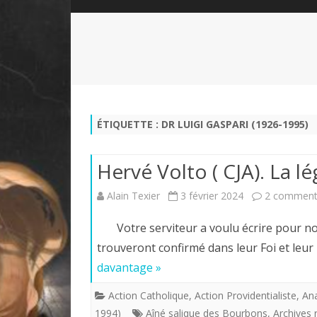
QUI SOMMES-NOUS?
ABÉCÉDAIRE DE LA CHARTE
LE FONDATEUR DE LA CHARTE
QUESTIONS/RÉPONSES
HISTORIQUE DES RENCONTRES
DÉVOTION AU SACRÉ-COEUR
L
NOUS SOUTENIR
LE ROYALISME RÉGENTISME
ÉTIQUETTE :
DR LUIGI GASPARI (1926-1995)
QUIÉTISME?
Hervé Volto ( CJA). La l
Alain Texier
3 février 2024
2 comment
Votre serviteur a voulu écrire pour nos 
trouveront confirmé dans leur Foi et leu
davantage »
Action Catholique
,
Action Providentialiste
,
Ana
1994)
Aîné salique des Bourbons
,
Archives 