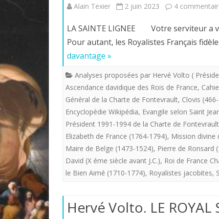
Alain Texier
2 juin 2023
4 commentair
LA SAINTE LIGNEE Votre serviteur a voulu
Pour autant, les Royalistes Français fid
davantage »
Analyses proposées par Hervé Volto ( Préside
Ascendance davidique des Rois de France
,
Cahie
Général de la Charte de Fontevrault
,
Clovis (466
Encyclopédie Wikipédia
,
Evangile selon Saint Jean
Président 1991-1994 de la Charte de Fontevrault
Elizabeth de France (1764-1794)
,
Mission divine 
Maire de Belge (1473-1524)
,
Pierre de Ronsard 
David (X éme siècle avant J.C.)
,
Roi de France Ch
le Bien Aimé (1710-1774)
,
Royalistes jacobites
,
Hervé Volto. LE ROYAL