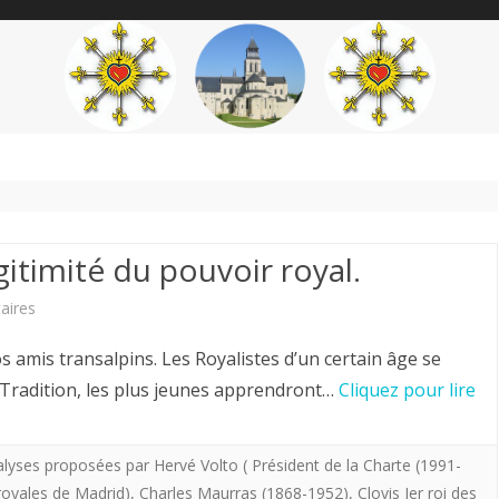
content
THÉME
AUTEUR
’ÉTENDARD
égitimité du pouvoir royal.
sur
aires
Hervé
amis transalpins. Les Royalistes d’un certain âge se
Volto
r Tradition, les plus jeunes apprendront…
Cliquez pour lire
(
CJA).
lyses proposées par Hervé Volto ( Président de la Charte (1991-
royales de Madrid)
,
Charles Maurras (1868-1952)
,
Clovis Ier roi des