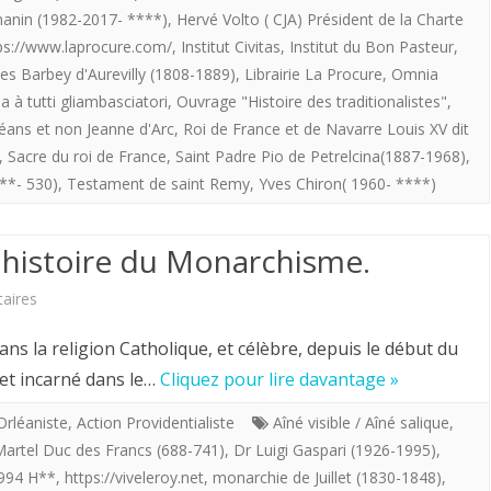
anin (1982-2017- ****)
,
Hervé Volto ( CJA) Président de la Charte
de
ps://www.laprocure.com/
,
Institut Civitas
,
Institut du Bon Pasteur
,
Tradition.
les Barbey d'Aurevilly (1808-1889)
,
Librairie La Procure
,
Omnia
a à tutti gliambasciatori
,
Ouvrage "Histoire des traditionalistes"
,
léans et non Jeanne d'Arc
,
Roi de France et de Navarre Louis XV dit
,
Sacre du roi de France
,
Saint Padre Pio de Petrelcina(1887-1968)
,
**- 530)
,
Testament de saint Remy
,
Yves Chiron( 1960- ****)
e histoire du Monarchisme.
sur
aires
Hervé
s la religion Catholique, et célèbre, depuis le début du
Volto.
u et incarné dans le…
Cliquez pour lire davantage »
CJA.
Orléaniste
,
Action Providentialiste
Aîné visible / Aîné salique
,
Martel Duc des Francs (688-741)
,
Dr Luigi Gaspari (1926-1995)
,
Petite
1994 H**
,
https://viveleroy.net
,
monarchie de Juillet (1830-1848)
,
histoire