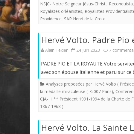
NSJC- Notre Seigneur Jésus-Christ.
,
Reconquista
Royalistes orléanistes
,
Royalistes Providentialist
Providence
,
SAR Henri de la Croix
Hervé Volto. Padre Pio e
Alain Texier
24 juin 2023
7 commentai
PADRE PIO ET LA ROYAUTE Votre serviteur a
avec son épouse italienne et paru sur ce
Analyses proposées par Hervé Volto ( Préside
la médaille miraculeuse ( 75007 Paris)
,
Conférenc
CJA- H ** Président 1991-1994 de la Charte de F
1867-1968 )
Hervé Volto. La Sainte 