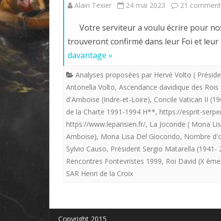
Alain Texier
24 mai 2023
21 comment
Votre serviteur a voulu écrire pour nos 
trouveront confirmé dans leur Foi et leu
davantage »
Analyses proposées par Hervé Volto ( Préside
Antonella Volto
,
Ascendance davidique des Rois
d'Amboise (Indre-et-Loire)
,
Concile Vatican II (1
de la Charte 1991-1994 H**
,
https://esprit-serp
https://www.leparisien.fr/
,
La Joconde ( Mona Lis
Amboise)
,
Mona Lisa Del Giocondo
,
Nombre d'
Sylvio Causo
,
Président Sergio Matarella (1941-
Rencontres Fontevristes 1999
,
Roi David (X éme 
SAR Henri de la Croix
Copyright 2015