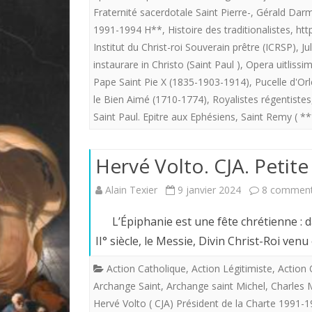
Fraternité sacerdotale Saint Pierre-
,
Gérald Darm
1991-1994 H**
,
Histoire des traditionalistes
,
htt
Institut du Christ-roi Souverain prêtre (ICRSP)
,
Ju
instaurare in Christo (Saint Paul )
,
Opera uitlissim
Pape Saint Pie X (1835-1903-1914)
,
Pucelle d'Or
le Bien Aimé (1710-1774)
,
Royalistes régentistes
Saint Paul. Epitre aux Ephésiens
,
Saint Remy ( **
Hervé Volto. CJA. Petit
Alain Texier
9 janvier 2024
8 comment
L’Épiphanie est une fête chrétienne : dan
II° siècle, le Messie, Divin Christ-Roi ven
Action Catholique
,
Action Légitimiste
,
Action 
Archange Saint
,
Archange saint Michel
,
Charles 
Hervé Volto ( CJA) Président de la Charte 1991-