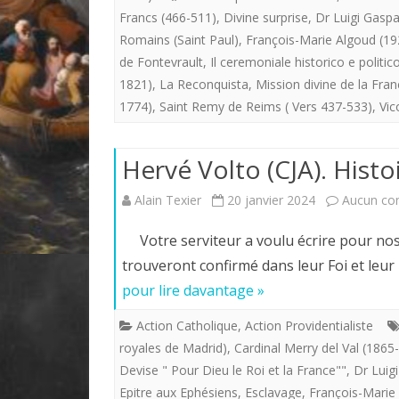
Francs (466-511)
,
Divine surprise
,
Dr Luigi Gaspa
Romains (Saint Paul)
,
François-Marie Algoud (1
de Fontevrault
,
Il ceremoniale historico e politic
1821)
,
La Reconquista
,
Mission divine de la Fra
1774)
,
Saint Remy de Reims ( Vers 437-533)
,
Vic
Hervé Volto (CJA). Histo
Alain Texier
20 janvier 2024
Aucun co
Votre serviteur a voulu écrire pour nos 
trouveront confirmé dans leur Foi et leu
pour lire davantage »
Action Catholique
,
Action Providentialiste
royales de Madrid)
,
Cardinal Merry del Val (1865
Devise " Pour Dieu le Roi et la France""
,
Dr Luig
Epitre aux Ephésiens
,
Esclavage
,
François-Marie