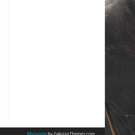
Ribosome
by GalussoThemes.com