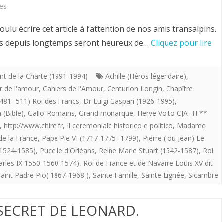
sur
es
Hervé
 écrire cet article à l’attention de nos amis transalpins.
Volto.
èles depuis longtemps seront heureux de…
Cliquez pour lire
La
Sainte
nt de la Charte (1991-1994)
Achille (Héros légendaire)
,
r de l'amour
,
Cahiers de l'Amour
,
Centurion Longin
,
Chapître
Lignée.
-481- 511) Roi des Francs
,
Dr Luigi Gaspari (1926-1995)
,
 (Bible)
,
Gallo-Romains
,
Grand monarque
,
Hervé Volto CJA- H **
,
http://www.chire.fr
,
Il ceremoniale historico e politico
,
Madame
de la France
,
Pape Pie VI (1717-1775- 1799)
,
Pierre ( ou Jean) Le
(1524-1585)
,
Pucelle d'Orléans
,
Reine Marie Stuart (1542-1587)
,
Roi
arles IX 1550-1560-1574)
,
Roi de France et de Navarre Louis XV dit
Saint Padre Pio( 1867-1968 )
,
Sainte Famille
,
Sainte Lignée
,
Sicambre
 SECRET DE LEONARD.