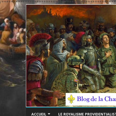
/*************************************************
ACCUEIL
LE ROYALISME PROVIDENTIALIS