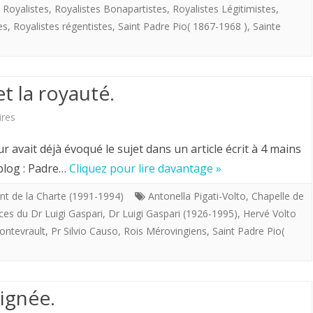
,
Royalistes
,
Royalistes Bonapartistes
,
Royalistes Légitimistes
,
du
es
,
Royalistes régentistes
,
Saint Padre Pio( 1867-1968 )
,
Sainte
Monarchisme.
t la royauté.
sur
res
Hervé
vait déjà évoqué le sujet dans un article écrit à 4 mains
Volto.
 blog : Padre…
Cliquez pour lire davantage »
Padre
nt de la Charte (1991-1994)
Antonella Pigati-Volto
,
Chapelle de
es du Dr Luigi Gaspari
,
Dr Luigi Gaspari (1926-1995)
,
Hervé Volto
Pio
ontevrault
,
Pr Silvio Causo
,
Rois Mérovingiens
,
Saint Padre Pio(
et
la
royauté.
Lignée.