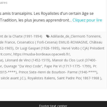
sur
aires
Hervé
amis transalpins. Les Royalistes d’un certain âge se
Volto.
r Tradition, les plus jeunes apprendront…
Cliquez pour lire
LE
ROYAL
nt de la Charte (1991-1994)
Adélaïde_de_Clermont-Tonnerre
,
 de France
,
Cesenatico ( Forli-Cesena) EMILIE-ROMAGNE
,
Château
SECRET
962-1965)
,
Dr Luigi Gaspari (1926-1995)
,
Hervé Volto ( CJA) Président
DE
ent.com/
,
https://musba-bordeaux.opacweb.fr/
,
a)
,
Léonard de Vinci (1452-1519)
,
Manoir du Clos Lucé (37400-
LEONARD.
or
,
Ouvrage "Da Vinci Code"
,
Pape Pie VI (1717-1775- 1799)
,
Pr.
 2015-****)
,
Prince Sixte-Henri de Bourbon- Parme (1940-****)
,
siècle avant J.C.)
,
Royalistes Italiens
,
Saint Padre Pio( 1867-1968 )
,
Footer text center