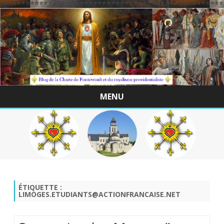
/*************************************************
MENU
Skip
to
content
ÉTIQUETTE :
LIMOGES.ETUDIANTS@ACTIONFRANCAISE.NET