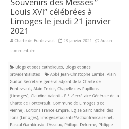
Souvenirs des Messes ”
Louis XVI” célébrées à
Limoges le jeudi 21 janvier
2021
Charte de Fontevrault
23 janvier 2021
Aucun
sur
commentaire
Souvenirs
Blogs et sites catholiques
,
Blogs et sites
des
providentialistes
Abbé Jean-Christophe Larribe
,
Alain
Messes
Guillon Secrétaire général adjoint de la Charte de
Fontevrault
,
Alain Texier
,
Chapelle des Papillons
”
(Limoges)
,
Claudine Valenti - F * -Secrétaire Générale de la
Louis
Charte de Fontevrault
,
Commune de LImoges (Hte
Vienne)
,
Editions France-Empire
,
Eglise Saint Michel des
XVI”
lions (Limoges)
,
limoges.etudiants@actionfrancaise.net
,
célébrées
Pascal Gambirasio d'Asseux
,
Philippe Delorme
,
Philippe