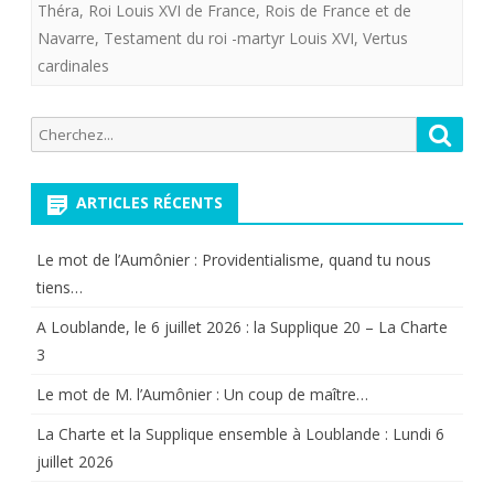
à
Théra
,
Roi Louis XVI de France
,
Rois de France et de
Navarre
,
Testament du roi -martyr Louis XVI
,
Vertus
Limoges
cardinales
le
jeudi
Recherche
Reche
pour:
21
janvier
ARTICLES RÉCENTS
2021
Le mot de l’Aumônier : Providentialisme, quand tu nous
tiens…
A Loublande, le 6 juillet 2026 : la Supplique 20 – La Charte
3
Le mot de M. l’Aumônier : Un coup de maître…
La Charte et la Supplique ensemble à Loublande : Lundi 6
juillet 2026