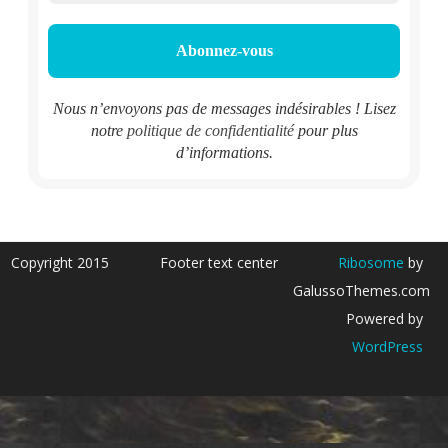
Nous n’envoyons pas de messages indésirables ! Lisez
notre
politique de confidentialité
pour plus
d’informations.
Copyright 2015
Footer text center
Ribosome
by
GalussoThemes.com
Powered by
WordPress