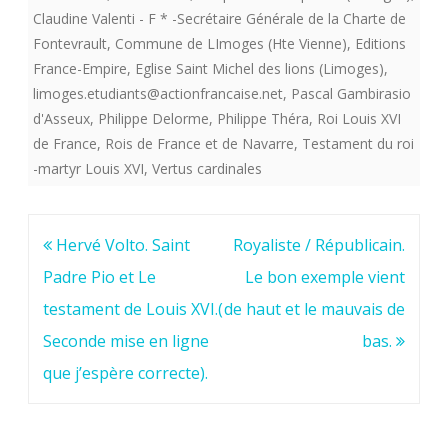
Claudine Valenti - F * -Secrétaire Générale de la Charte de
Fontevrault
,
Commune de LImoges (Hte Vienne)
,
Editions
France-Empire
,
Eglise Saint Michel des lions (Limoges)
,
limoges.etudiants@actionfrancaise.net
,
Pascal Gambirasio
d'Asseux
,
Philippe Delorme
,
Philippe Théra
,
Roi Louis XVI
de France
,
Rois de France et de Navarre
,
Testament du roi
-martyr Louis XVI
,
Vertus cardinales
Navigation
Hervé Volto. Saint
Royaliste / Républicain.
de
Padre Pio et Le
Le bon exemple vient
l’article
testament de Louis XVI.(
de haut et le mauvais de
Seconde mise en ligne
bas.
que j’espère correcte).