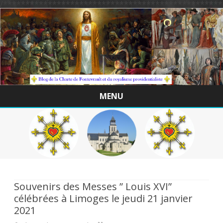
/*************************************************
MENU
Skip
to
content
Souvenirs des Messes ” Louis XVI”
célébrées à Limoges le jeudi 21 janvier
2021