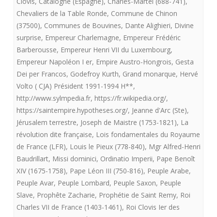
Clovis
,
Catalogne (Espagne)
,
Charles-Martel (688-741)
,
Chevaliers de la Table Ronde
,
Commune de Chinon
(37500)
,
Communes de Bouvines
,
Dante Alighieri
,
Divine
surprise
,
Empereur Charlemagne
,
Empereur Frédéric
Barberousse
,
Empereur Henri VII du Luxembourg
,
Empereur Napoléon I er
,
Empire Austro-Hongrois
,
Gesta
Dei per Francos
,
Godefroy Kurth
,
Grand monarque
,
Hervé
Volto ( CJA) Président 1991-1994 H**
,
http://www.sylmpedia.fr
,
https://fr.wikipedia.org/
,
https://saintempire.hypotheses.org/
,
Jeanne d'Arc (Ste)
,
Jérusalem terrestre
,
Joseph de Maistre (1753-1821)
,
La
révolution dite française
,
Lois fondamentales du Royaume
de France (LFR)
,
Louis le Pieux (778-840)
,
Mgr Alfred-Henri
Baudrillart
,
Missi dominici
,
Ordinatio Imperii
,
Pape Benoît
XIV (1675-1758)
,
Pape Léon III (750-816)
,
Peuple Arabe
,
Peuple Avar
,
Peuple Lombard
,
Peuple Saxon
,
Peuple
Slave
,
Prophête Zacharie
,
Prophétie de Saint Remy
,
Roi
Charles VII de France (1403-1461)
,
Roi Clovis Ier des