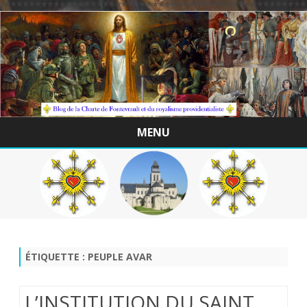
/*************************************************
MENU
Skip
to
content
ÉTIQUETTE :
PEUPLE AVAR
L’INSTITUTION DU SAINT