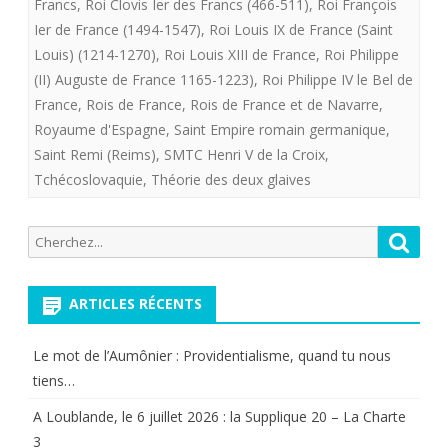
Francs
,
Roi Clovis Ier des Francs (466-511)
,
Roi François
Ier de France (1494-1547)
,
Roi Louis IX de France (Saint
Louis) (1214-1270)
,
Roi Louis XIII de France
,
Roi Philippe
(II) Auguste de France 1165-1223)
,
Roi Philippe IV le Bel de
France
,
Rois de France
,
Rois de France et de Navarre
,
Royaume d'Espagne
,
Saint Empire romain germanique
,
Saint Remi (Reims)
,
SMTC Henri V de la Croix
,
Tchécoslovaquie
,
Théorie des deux glaives
Recherche
Reche
pour:
ARTICLES RÉCENTS
Le mot de l’Aumônier : Providentialisme, quand tu nous
tiens…
A Loublande, le 6 juillet 2026 : la Supplique 20 – La Charte
3