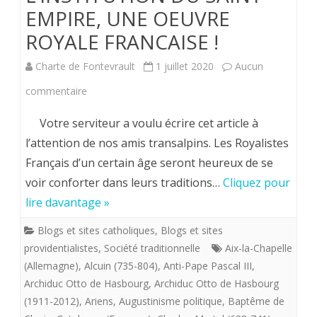
EMPIRE, UNE OEUVRE
ROYALE FRANCAISE !
Charte de Fontevrault
1 juillet 2020
Aucun
sur
commentaire
L’INSTITUTION
Votre serviteur a voulu écrire cet article à
DU
l’attention de nos amis transalpins. Les Royalistes
Français d’un certain âge seront heureux de se
SAINT
voir conforter dans leurs traditions…
Cliquez pour
EMPIRE,
lire davantage »
UNE
Blogs et sites catholiques
,
Blogs et sites
OEUVRE
providentialistes
,
Société traditionnelle
Aix-la-Chapelle
ROYALE
(Allemagne)
,
Alcuin (735-804)
,
Anti-Pape Pascal III
,
Archiduc Otto de Hasbourg
,
Archiduc Otto de Hasbourg
FRANCAISE
(1911-2012)
,
Ariens
,
Augustinisme politique
,
Baptême de
!