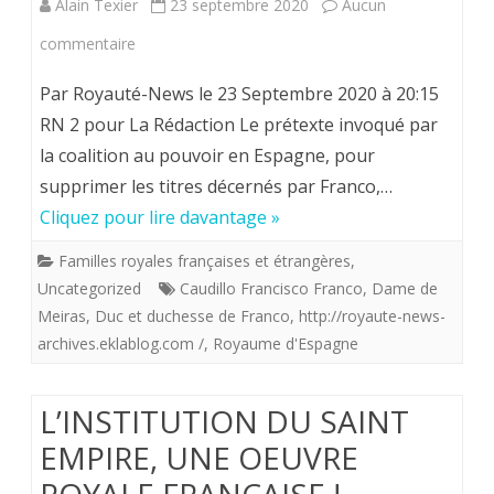
Alain Texier
23 septembre 2020
Aucun
de
sur
commentaire
vivre
Lorsque
Par Royauté-News le 23 Septembre 2020 à 20:15
en
les
RN 2 pour La Rédaction Le prétexte invoqué par
la coalition au pouvoir en Espagne, pour
monarchie.
socialistes
supprimer les titres décernés par Franco,…
espagnols
Cliquez pour lire davantage »
s’en
Familles royales françaises et étrangères
,
prennent
Uncategorized
Caudillo Francisco Franco
,
Dame de
aux
Meiras
,
Duc et duchesse de Franco
,
http://royaute-news-
archives.eklablog.com /
,
Royaume d'Espagne
titres
donnés
L’INSTITUTION DU SAINT
par
EMPIRE, UNE OEUVRE
le