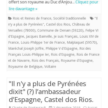
offert son royaume au Duc d’Anjou…
Cliquez pour
plus
lire davantage »
de
Rois et Reines de France
,
Société traditionnelle
"Il
Pyrénées
n’y a plus de Pyrénées"
,
Castel dos Rios
,
Château de
dixit”
Versailles (78000)
,
Commune de Denain (59220)
,
Felipe VI
d'Espagne
,
Jacques Bainville
,
Je suis Français
,
Louis XIV de
(?)
France
,
Louis-Philippe 1er de France
,
Malplaquet (59570)
,
l’ambassadeur
Maréchal Joseph Joffre
,
Philippe V d'Espagne
,
Roi des
Français Louis-Philippe Ier
,
Rois d'Espagne
,
Rois de France
d’Espagne,
et de Navarre
,
Rois des Français
,
Royaume d'Espagne
,
Castel
Royaume de Belgique
,
Voltaire
dos
Rios.
"Il n'y a plus de Pyrénées
dixit" (?) l’ambassadeur
d’Espagne, Castel dos Rios.
Charte de Fontevrault
2 décembre 2019
Aucun