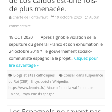
de Los Caidos est-une fois-
de plus menacée.
Charte de Fontevrault
19 octobre 2020
Aucun
sur
commentaire
Blog
18 OCT 2020 Après l’ignoble violation de la
du
sépulture du général Franco et son exhumation le
24 octobre 2019 *, le gouvernement socialo-
CER.
communiste espagnol a le projet…
Cliquez pour
Les
lire davantage »
catholiques
Blogs et sites catholiques
Conseil dans l’Espérance
espagnols
du Roi (CER)
,
Encyclopédie Wikipédia
,
ont
https://www.lepoint.fr/
,
Mausolée de la vallée de Los
Caidos
,
Royaume d'Espagne
besoin
de
Les Espagnols ne savent pas