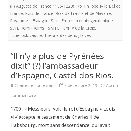
(II) Auguste de France 1165-1223)
,
Roi Philippe IV le Bel de
France
,
Rois de France
,
Rois de France et de Navarre
,
Royaume d'Espagne
,
Saint Empire romain germanique
,
Saint Remi (Reims)
,
SMTC Henri V de la Croix
,
Tchécoslovaquie
,
Théorie des deux glaives
“Il n’y a plus de Pyrénées
dixit” (?) l’ambassadeur
d’Espagne, Castel dos Rios.
Charte de Fontevrault
2 décembre 2019
Aucun
sur
commentaire
“Il
1700 : « Messieurs, voici le roi d’Espagne » Louis
n’y
XIV accepte le testament de Charles II de
Habsbourg, mort sans descendance, qui avait
a