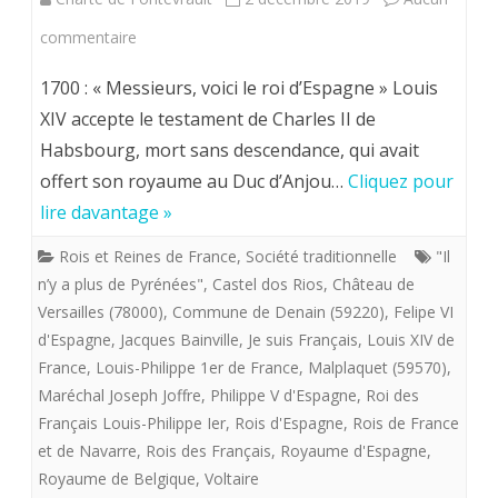
sur
commentaire
"Il
1700 : « Messieurs, voici le roi d’Espagne » Louis
n'y
XIV accepte le testament de Charles II de
Habsbourg, mort sans descendance, qui avait
a
offert son royaume au Duc d’Anjou…
Cliquez pour
plus
lire davantage »
de
Rois et Reines de France
,
Société traditionnelle
"Il
Pyrénées
n’y a plus de Pyrénées"
,
Castel dos Rios
,
Château de
dixit"
Versailles (78000)
,
Commune de Denain (59220)
,
Felipe VI
d'Espagne
,
Jacques Bainville
,
Je suis Français
,
Louis XIV de
(?)
France
,
Louis-Philippe 1er de France
,
Malplaquet (59570)
,
l’ambassadeur
Maréchal Joseph Joffre
,
Philippe V d'Espagne
,
Roi des
Français Louis-Philippe Ier
,
Rois d'Espagne
,
Rois de France
d’Espagne,
et de Navarre
,
Rois des Français
,
Royaume d'Espagne
,
Castel
Royaume de Belgique
,
Voltaire