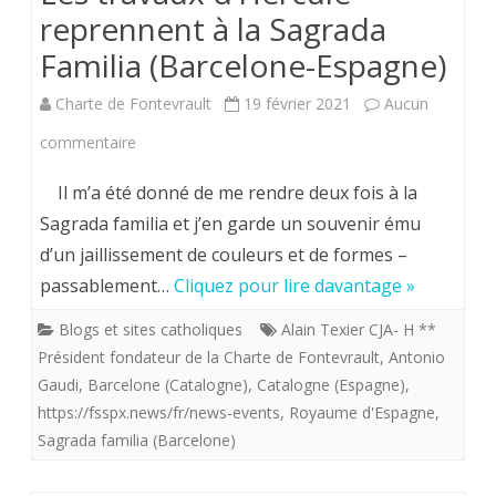
reprennent à la Sagrada
Familia (Barcelone-Espagne)
Charte de Fontevrault
19 février 2021
Aucun
sur
commentaire
Les
Il m’a été donné de me rendre deux fois à la
travaux
Sagrada familia et j’en garde un souvenir ému
d’un jaillissement de couleurs et de formes –
d’Hercule
passablement…
Cliquez pour lire davantage »
reprennent
Blogs et sites catholiques
Alain Texier CJA- H **
à
Président fondateur de la Charte de Fontevrault
,
Antonio
la
Gaudi
,
Barcelone (Catalogne)
,
Catalogne (Espagne)
,
https://fsspx.news/fr/news-events
Sagrada
,
Royaume d'Espagne
,
Sagrada familia (Barcelone)
Familia
(Barcelone-