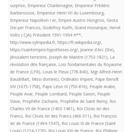
surprise
,
Empereur Charlemagne
,
Empereur Frédéric
Barberousse
,
Empereur Henri VII du Luxembourg
,
Empereur Napoléon I er
,
Empire Austro-Hongrois
,
Gesta
Dei per Francos
,
Godefroy Kurth
,
Grand monarque
,
Hervé
Volto ( CJA) Président 1991-1994 H**
,
http://www.sylmpedia.fr
,
https://fr.wikipedia.org/
,
https://saintempire.hypotheses.org/
,
Jeanne d'Arc (Ste)
,
Jérusalem terrestre
,
Joseph de Maistre (1753-1821)
,
La
révolution dite française
,
Lois fondamentales du Royaume
de France (LFR)
,
Louis le Pieux (778-840)
,
Mgr Alfred-Henri
Baudrillart
,
Missi dominici
,
Ordinatio Imperii
,
Pape Benoît
XIV (1675-1758)
,
Pape Léon III (750-816)
,
Peuple Arabe
,
Peuple Avar
,
Peuple Lombard
,
Peuple Saxon
,
Peuple
Slave
,
Prophête Zacharie
,
Prophétie de Saint Remy
,
Roi
Charles VII de France (1403-1461)
,
Roi Clovis Ier des
Francs
,
Roi Clovis Ier des Francs (466-511)
,
Roi François
Ier de France (1494-1547)
,
Roi Louis IX de France (Saint
Louis) (1214-1270)
,
Roi Louis XIII de France
,
Roi Philippe