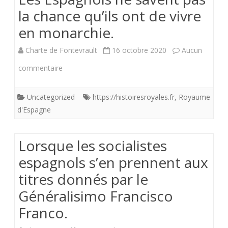
nous.
la chance qu’ils ont de vivre
La
en monarchie.
basilique
Charte de Fontevrault
16 octobre 2020
Aucun
de
sur
commentaire
Los
Les
Caidos
Uncategorized
https://histoiresroyales.fr
,
Royaume
Espagnols
est-
d'Espagne
ne
une
savent
Lorsque les socialistes
fois-
pas
espagnols s’en prennent aux
de
titres donnés par le
la
plus
Généralisimo Francisco
chance
menacée.
Franco.
qu’ils
ont