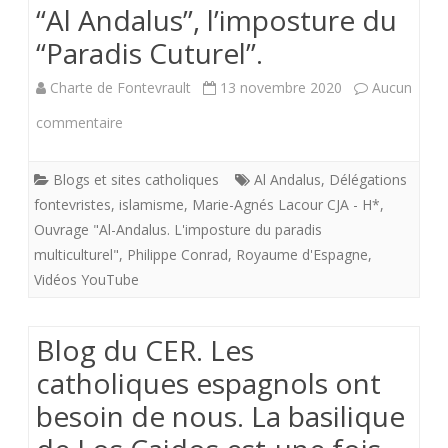
“Al Andalus”, l’imposture du
Espagne)
“Paradis Cuturel”.
Charte de Fontevrault
13 novembre 2020
Aucun
sur
commentaire
“Al
Blogs et sites catholiques
Al Andalus
,
Délégations
Andalus”,
fontevristes
,
islamisme
,
Marie-Agnés Lacour CJA - H*
,
l’imposture
Ouvrage "Al-Andalus. L'imposture du paradis
multiculturel"
,
Philippe Conrad
,
Royaume d'Espagne
,
du
Vidéos YouTube
“Paradis
Cuturel”.
Blog du CER. Les
catholiques espagnols ont
besoin de nous. La basilique