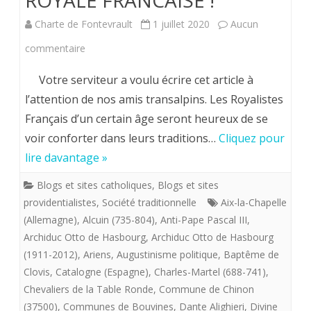
ROYALE FRANCAISE !
Généralisimo
Charte de Fontevrault
1 juillet 2020
Aucun
Francisco
sur
commentaire
Franco.
L’INSTITUTION
Votre serviteur a voulu écrire cet article à
DU
l’attention de nos amis transalpins. Les Royalistes
Français d’un certain âge seront heureux de se
SAINT
voir conforter dans leurs traditions…
Cliquez pour
EMPIRE,
lire davantage »
UNE
Blogs et sites catholiques
,
Blogs et sites
OEUVRE
providentialistes
,
Société traditionnelle
Aix-la-Chapelle
ROYALE
(Allemagne)
,
Alcuin (735-804)
,
Anti-Pape Pascal III
,
Archiduc Otto de Hasbourg
,
Archiduc Otto de Hasbourg
FRANCAISE
(1911-2012)
,
Ariens
,
Augustinisme politique
,
Baptême de
!
Clovis
,
Catalogne (Espagne)
,
Charles-Martel (688-741)
,
Chevaliers de la Table Ronde
,
Commune de Chinon
(37500)
,
Communes de Bouvines
,
Dante Alighieri
,
Divine