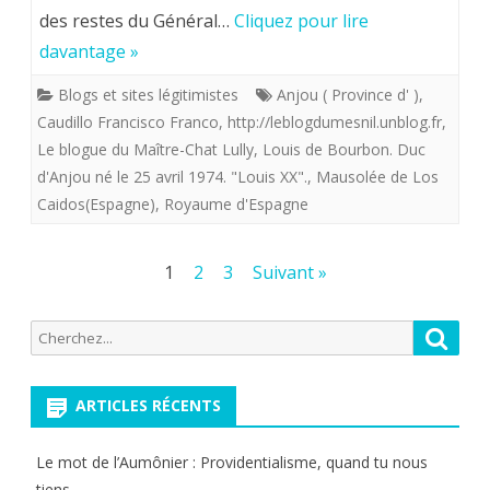
le
des restes du Général…
Cliquez pour lire
Prince
davantage »
Louis
Blogs et sites légitimistes
Anjou ( Province d' )
,
de
Caudillo Francisco Franco
,
http://leblogdumesnil.unblog.fr
,
Le blogue du Maître-Chat Lully
,
Louis de Bourbon. Duc
Bourbon
d'Anjou né le 25 avril 1974. "Louis XX".
,
Mausolée de Los
à
Caidos(Espagne)
,
Royaume d'Espagne
la
suite
Pagination
1
2
3
Suivant »
des
du
Recherche
Reche
publications
transfert
pour:
des
ARTICLES RÉCENTS
restes
du
Le mot de l’Aumônier : Providentialisme, quand tu nous
tiens…