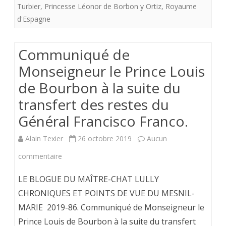
Turbier
,
Princesse Léonor de Borbon y Ortiz
,
Royaume
grâce
d'Espagne
à
qui
Communiqué de
et
Monseigneur le Prince Louis
comment
de Bourbon à la suite du
?
transfert des restes du
Général Francisco Franco.
Alain Texier
26 octobre 2019
Aucun
sur
commentaire
Communiqué
LE BLOGUE DU MAÎTRE-CHAT LULLY
de
CHRONIQUES ET POINTS DE VUE DU MESNIL-
MARIE 2019-86. Communiqué de Monseigneur le
Monseigneur
Prince Louis de Bourbon à la suite du transfert