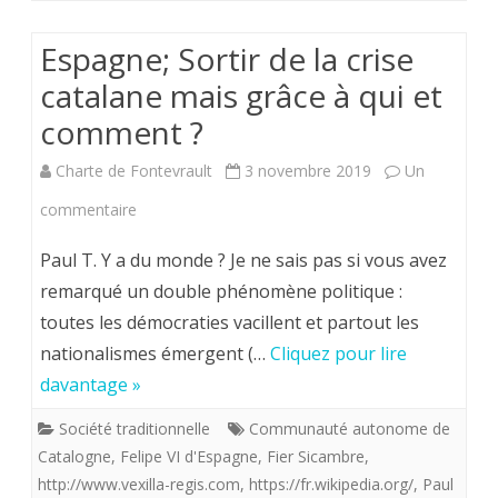
dos
Rios.
Espagne; Sortir de la crise
catalane mais grâce à qui et
comment ?
Charte de Fontevrault
3 novembre 2019
Un
sur
commentaire
Espagne;
Paul T. Y a du monde ? Je ne sais pas si vous avez
Sortir
remarqué un double phénomène politique :
toutes les démocraties vacillent et partout les
de
nationalismes émergent (…
Cliquez pour lire
la
davantage »
crise
Société traditionnelle
Communauté autonome de
catalane
Catalogne
,
Felipe VI d'Espagne
,
Fier Sicambre
,
mais
http://www.vexilla-regis.com
,
https://fr.wikipedia.org/
,
Paul