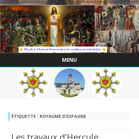
/*************************************************
MENU
Skip
to
content
ÉTIQUETTE :
ROYAUME D’ESPAGNE
Les travaux d’Hercule