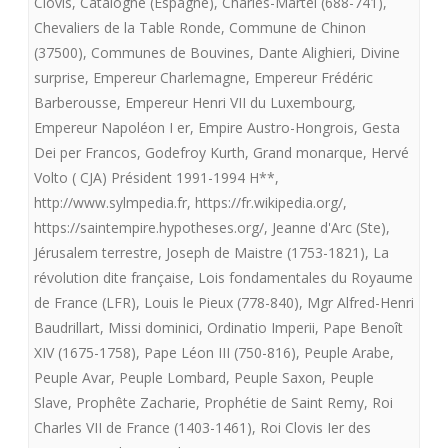
Clovis
,
Catalogne (Espagne)
,
Charles-Martel (688-741)
,
Chevaliers de la Table Ronde
,
Commune de Chinon
(37500)
,
Communes de Bouvines
,
Dante Alighieri
,
Divine
surprise
,
Empereur Charlemagne
,
Empereur Frédéric
Barberousse
,
Empereur Henri VII du Luxembourg
,
Empereur Napoléon I er
,
Empire Austro-Hongrois
,
Gesta
Dei per Francos
,
Godefroy Kurth
,
Grand monarque
,
Hervé
Volto ( CJA) Président 1991-1994 H**
,
http://www.sylmpedia.fr
,
https://fr.wikipedia.org/
,
https://saintempire.hypotheses.org/
,
Jeanne d'Arc (Ste)
,
Jérusalem terrestre
,
Joseph de Maistre (1753-1821)
,
La
révolution dite française
,
Lois fondamentales du Royaume
de France (LFR)
,
Louis le Pieux (778-840)
,
Mgr Alfred-Henri
Baudrillart
,
Missi dominici
,
Ordinatio Imperii
,
Pape Benoît
XIV (1675-1758)
,
Pape Léon III (750-816)
,
Peuple Arabe
,
Peuple Avar
,
Peuple Lombard
,
Peuple Saxon
,
Peuple
Slave
,
Prophête Zacharie
,
Prophétie de Saint Remy
,
Roi
Charles VII de France (1403-1461)
,
Roi Clovis Ier des