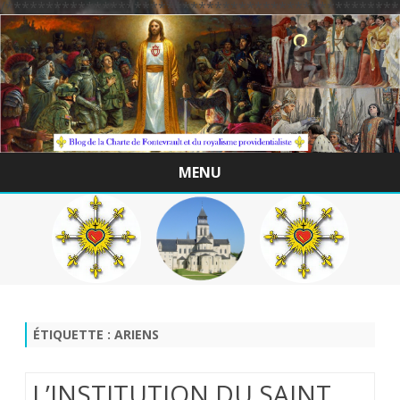
/*************************************************
MENU
Skip
to
content
ÉTIQUETTE :
ARIENS
L’INSTITUTION DU SAINT