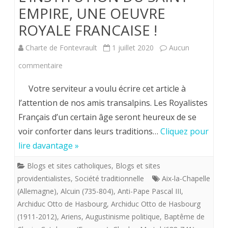
EMPIRE, UNE OEUVRE
ROYALE FRANCAISE !
Charte de Fontevrault
1 juillet 2020
Aucun
sur
commentaire
L’INSTITUTION
Votre serviteur a voulu écrire cet article à
DU
l’attention de nos amis transalpins. Les Royalistes
Français d’un certain âge seront heureux de se
SAINT
voir conforter dans leurs traditions…
Cliquez pour
EMPIRE,
lire davantage »
UNE
Blogs et sites catholiques
,
Blogs et sites
OEUVRE
providentialistes
,
Société traditionnelle
Aix-la-Chapelle
ROYALE
(Allemagne)
,
Alcuin (735-804)
,
Anti-Pape Pascal III
,
Archiduc Otto de Hasbourg
,
Archiduc Otto de Hasbourg
FRANCAISE
(1911-2012)
,
Ariens
,
Augustinisme politique
,
Baptême de
!