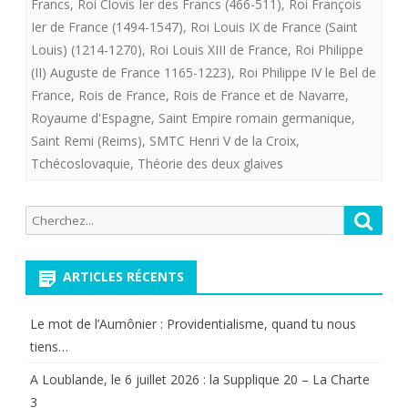
Francs
,
Roi Clovis Ier des Francs (466-511)
,
Roi François
Ier de France (1494-1547)
,
Roi Louis IX de France (Saint
Louis) (1214-1270)
,
Roi Louis XIII de France
,
Roi Philippe
(II) Auguste de France 1165-1223)
,
Roi Philippe IV le Bel de
France
,
Rois de France
,
Rois de France et de Navarre
,
Royaume d'Espagne
,
Saint Empire romain germanique
,
Saint Remi (Reims)
,
SMTC Henri V de la Croix
,
Tchécoslovaquie
,
Théorie des deux glaives
Recherche
Reche
pour:
ARTICLES RÉCENTS
Le mot de l’Aumônier : Providentialisme, quand tu nous
tiens…
A Loublande, le 6 juillet 2026 : la Supplique 20 – La Charte
3