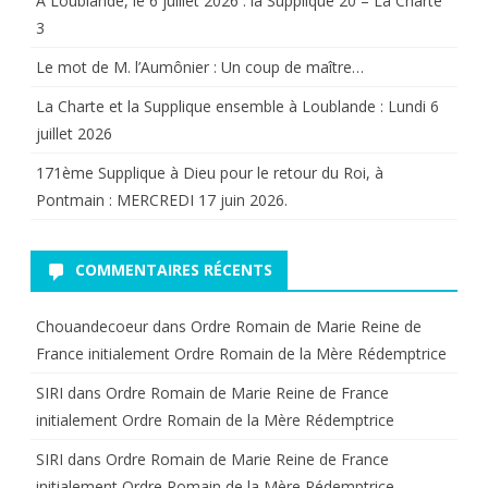
A Loublande, le 6 juillet 2026 : la Supplique 20 – La Charte
3
roi
Le mot de M. l’Aumônier : Un coup de maître…
Aujourd
La Charte et la Supplique ensemble à Loublande : Lundi 6
1988.
juillet 2026
171ème Supplique à Dieu pour le retour du Roi, à
Pontmain : MERCREDI 17 juin 2026.
COMMENTAIRES RÉCENTS
Chouandecoeur
dans
Ordre Romain de Marie Reine de
France initialement Ordre Romain de la Mère Rédemptrice
SIRI
dans
Ordre Romain de Marie Reine de France
initialement Ordre Romain de la Mère Rédemptrice
SIRI
dans
Ordre Romain de Marie Reine de France
initialement Ordre Romain de la Mère Rédemptrice