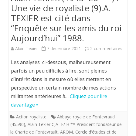
Une vie de royaliste (9).A.
TEXIER est cité dans
“Enquête sur les amis du roi
Aujourd’hui” 1988.
sur
Alain Texier
7 décembre 2021
2 commentaires
Alain
Les analyses ci-dessous, malheureusement
TEXIER
parfois un peu difficiles à lire, sont pleines
d’intérêt dans la mesure où elles mettent en
(1945-
perspective un certain nombre de mes actions
20
militantes antérieures à…
Cliquez pour lire
**
davantage »
)
Action royaliste
Abbaye royale de Fontevraud
.
(45590)
,
Alain Texier CJA- F/ H ** Président fondateur de
la Charte de Fontevrault
,
AROM
,
Cercle d'études et de
Une