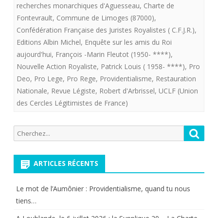
recherches monarchiques d'Aguesseau
,
Charte de
vie
Fontevrault
,
Commune de Limoges (87000)
,
de
Confédération Française des Juristes Royalistes ( C.F.J.R.)
,
Editions Albin Michel
,
Enquête sur les amis du Roi
royalis
aujourd'hui
,
François -Marin Fleutot (1950- ****)
,
(9).A.
Nouvelle Action Royaliste
,
Patrick Louis ( 1958- ****)
,
Pro
Deo
,
Pro Lege
,
Pro Rege
,
Providentialisme
,
Restauration
TEXIER
Nationale
,
Revue Légiste
,
Robert d'Arbrissel
,
UCLF (Union
est
des Cercles Légitimistes de France)
cité
Recherche
dans
Reche
pour:
“Enquê
ARTICLES RÉCENTS
sur
les
Le mot de l’Aumônier : Providentialisme, quand tu nous
amis
tiens…
du