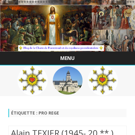
/*************************************************
MENU
Skip
to
content
ÉTIQUETTE :
PRO REGE
Alain TEXIER (1945- 20 ** ) .