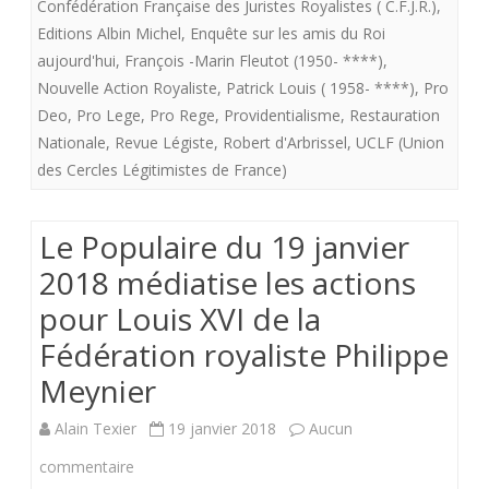
de
Confédération Française des Juristes Royalistes ( C.F.J.R.)
,
Editions Albin Michel
,
Enquête sur les amis du Roi
royalis
aujourd'hui
,
François -Marin Fleutot (1950- ****)
,
(9).A.
Nouvelle Action Royaliste
,
Patrick Louis ( 1958- ****)
,
Pro
Deo
,
Pro Lege
,
Pro Rege
,
Providentialisme
,
Restauration
TEXIER
Nationale
,
Revue Légiste
,
Robert d'Arbrissel
,
UCLF (Union
est
des Cercles Légitimistes de France)
cité
dans
Le Populaire du 19 janvier
2018 médiatise les actions
“Enquê
pour Louis XVI de la
sur
Fédération royaliste Philippe
les
Meynier
amis
du
Alain Texier
19 janvier 2018
Aucun
roi
sur
commentaire