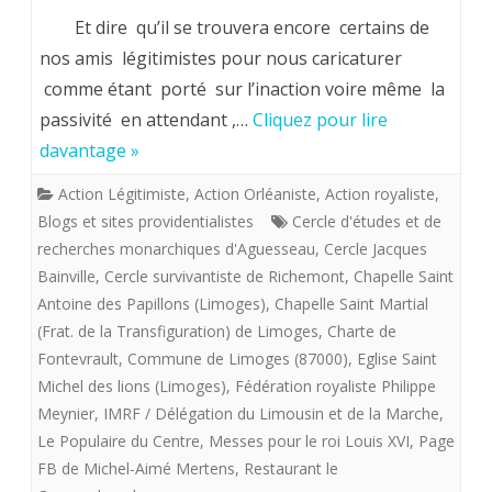
Aujourd
Le
Et dire qu’il se trouvera encore certains de
1988.
Populaire
nos amis légitimistes pour nous caricaturer
comme étant porté sur l’inaction voire même la
du
passivité en attendant ,…
Cliquez pour lire
19
davantage »
janvier
Action Légitimiste
,
Action Orléaniste
,
Action royaliste
,
2018
Blogs et sites providentialistes
Cercle d'études et de
médiatise
recherches monarchiques d'Aguesseau
,
Cercle Jacques
Bainville
,
Cercle survivantiste de Richemont
,
Chapelle Saint
les
Antoine des Papillons (Limoges)
,
Chapelle Saint Martial
actions
(Frat. de la Transfiguration) de Limoges
,
Charte de
Fontevrault
,
Commune de Limoges (87000)
,
Eglise Saint
pour
Michel des lions (Limoges)
,
Fédération royaliste Philippe
Louis
Meynier
,
IMRF / Délégation du Limousin et de la Marche
,
XVI
Le Populaire du Centre
,
Messes pour le roi Louis XVI
,
Page
FB de Michel-Aimé Mertens
,
Restaurant le
de