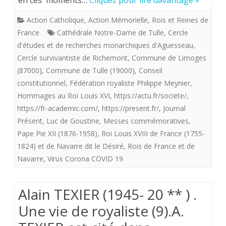
en ces moments…
Cliquez pour lire davantage »
2022.
Action Catholique
,
Action Mémorielle
,
Rois et Reines de
Messes
France
Cathédrale Notre-Dame de Tulle
,
Cercle
pour
d'études et de recherches monarchiques d'Aguesseau
,
Cercle survivantiste de Richemont
,
Commune de Limoges
le
(87000)
,
Commune de Tulle (19000)
,
Conseil
roi
constitutionnel
,
Fédération royaliste Philippe Meynier
,
Louis
Hommages au Roi Louis XVI
,
https://actu.fr/societe/
,
https://fr-academic.com/
,
https://present.fr/
,
Journal
XVI
Présent
,
Luc de Goustine
,
Messes commémoratives
,
à
Pape Pie XII (1876-1958)
,
Roi Louis XVIII de France (1755-
1824) et de Navarre dit le Désiré
,
Rois de France et de
Limoges
Navarre
,
Virus Corona COVID 19
et
à
Alain TEXIER (1945- 20 ** ) .
Tulle.
Une vie de royaliste (9).A.
Venez-