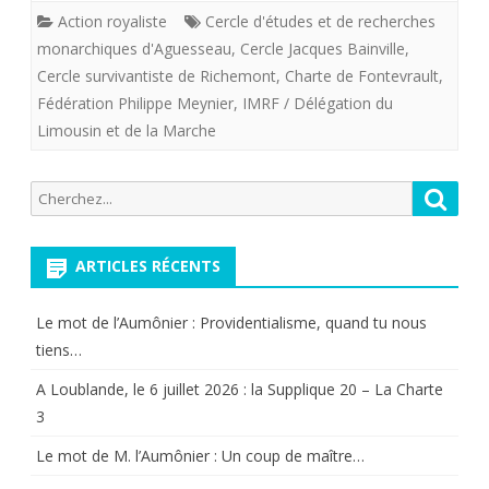
rejoint
Action royaliste
Cercle d'études et de recherches
la
monarchiques d'Aguesseau
,
Cercle Jacques Bainville
,
Cercle survivantiste de Richemont
,
Charte de Fontevrault
,
”
Fédération Philippe Meynier
,
IMRF / Délégation du
Fédération
Limousin et de la Marche
Philippe
Recherche
Meynier”
Reche
pour:
de
ARTICLES RÉCENTS
Limoges.
Le mot de l’Aumônier : Providentialisme, quand tu nous
tiens…
A Loublande, le 6 juillet 2026 : la Supplique 20 – La Charte
3
Le mot de M. l’Aumônier : Un coup de maître…