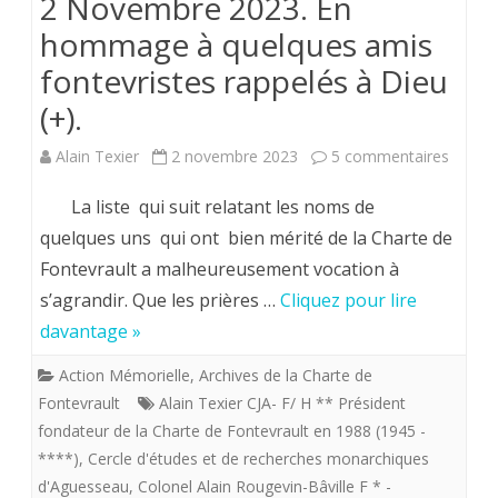
2 Novembre 2023. En
hommage à quelques amis
fontevristes rappelés à Dieu
(+).
sur
Alain Texier
2 novembre 2023
5 commentaires
2
La liste qui suit relatant les noms de
Novem
quelques uns qui ont bien mérité de la Charte de
Fontevrault a malheureusement vocation à
2023.
s’agrandir. Que les prières …
Cliquez pour lire
En
davantage »
homm
Action Mémorielle
,
Archives de la Charte de
à
Fontevrault
Alain Texier CJA- F/ H ** Président
quelqu
fondateur de la Charte de Fontevrault en 1988 (1945 -
****)
,
Cercle d'études et de recherches monarchiques
amis
d'Aguesseau
,
Colonel Alain Rougevin-Bâville F * -