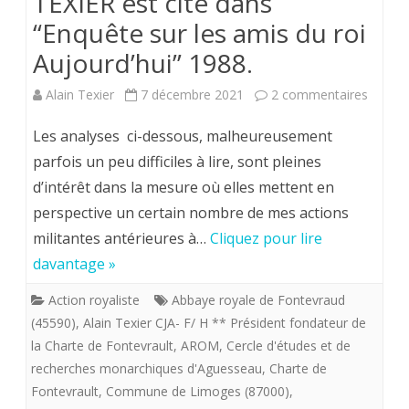
TEXIER est cité dans
y
“Enquête sur les amis du roi
nombreu
Aujourd’hui” 1988.
sur
Alain Texier
7 décembre 2021
2 commentaires
Alain
Les analyses ci-dessous, malheureusement
TEXIER
parfois un peu difficiles à lire, sont pleines
d’intérêt dans la mesure où elles mettent en
(1945-
perspective un certain nombre de mes actions
20
militantes antérieures à…
Cliquez pour lire
**
davantage »
)
Action royaliste
Abbaye royale de Fontevraud
.
(45590)
,
Alain Texier CJA- F/ H ** Président fondateur de
la Charte de Fontevrault
,
AROM
,
Cercle d'études et de
Une
recherches monarchiques d'Aguesseau
,
Charte de
vie
Fontevrault
,
Commune de Limoges (87000)
,