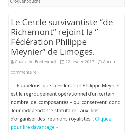
Croquenbouche
la
Fédération
Le Cercle survivantiste “de
royaliste
Richemont” rejoint la ”
Philippe
Fédération Philippe
Meynier
Meynier” de Limoges.
Charte de Fontevrault
22 février 2017
Aucun
sur
commentaire
Le
Rappelons que la Fédération Philippe Meynier
Cercle
est le regroupement opérationnel d’un certain
nombre de composantes – qui conservent donc
survivantiste
leur indépendance statutaire– aux fins
“de
d’organiser des réunions royalistes…
Cliquez
Richemont”
pour lire davantage »