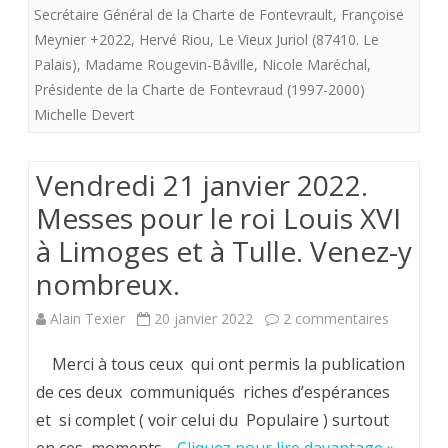
fontevr
Secrétaire Général de la Charte de Fontevrault
,
Françoise
Meynier +2022
,
Hervé Riou
,
Le Vieux Juriol (87410. Le
rappel
Palais)
,
Madame Rougevin-Bâville
,
Nicole Maréchal
,
à
Présidente de la Charte de Fontevraud (1997-2000)
Dieu
Michelle Devert
(+).
Vendredi 21 janvier 2022.
Messes pour le roi Louis XVI
à Limoges et à Tulle. Venez-y
nombreux.
sur
Alain Texier
20 janvier 2022
2 commentaires
Vendredi
Merci à tous ceux qui ont permis la publication
21
de ces deux communiqués riches d’espérances
et si complet ( voir celui du Populaire ) surtout
janvier