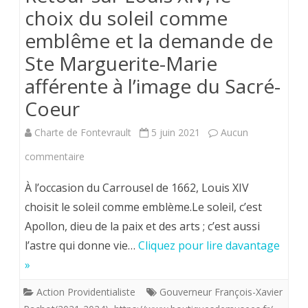
choix du soleil comme
emblême et la demande de
Ste Marguerite-Marie
afférente à l’image du Sacré-
Coeur
Charte de Fontevrault
5 juin 2021
Aucun
sur
commentaire
Retour
À l’occasion du Carrousel de 1662, Louis XIV
sur
choisit le soleil comme emblème.Le soleil, c’est
Apollon, dieu de la paix et des arts ; c’est aussi
Louis
l’astre qui donne vie…
Cliquez pour lire davantage
XIV,
»
le
Action Providentialiste
Gouverneur François-Xavier
choix