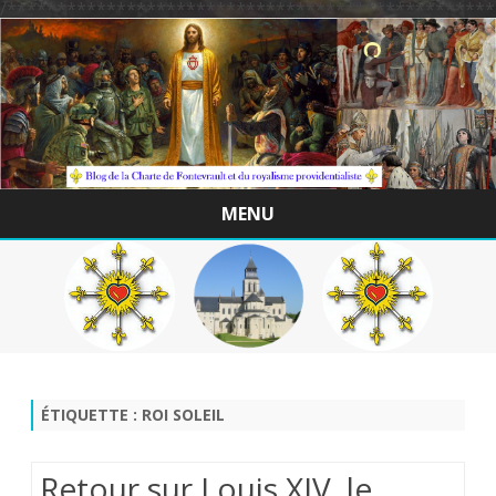
/*************************************************
MENU
Skip
to
content
ÉTIQUETTE :
ROI SOLEIL
Retour sur Louis XIV, le