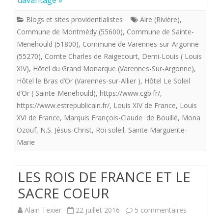
davantage »
roi
l’image
Blogs et sites providentialistes
Aire (Rivière)
,
Louis
Commune de Montmédy (55600)
,
Commune de Sainte-
du
XVI
Menehould (51800)
,
Commune de Varennes-sur-Argonne
Sacré-
(55270)
,
Comte Charles de Raigecourt
,
Demi-Louis ( Louis
en
Coeur
XIV)
,
Hôtel du Grand Monarque (Varennes-Sur-Argonne)
,
fuite
Hôtel le Bras d’Or (Varennes-sur-Allier )
,
Hôtel Le Soleil
d’Or ( Sainte-Menehould)
,
https://www.cgb.fr/
,
vers
https://www.estrepublicain.fr/
,
Louis XIV de France
,
Louis
Montmédy
XVI de France
,
Marquis François-Claude de Bouillé
,
Mona
(55600)
Ozouf
,
N.S. Jésus-Christ
,
Roi soleil
,
Sainte Marguerite-
Marie
est
arrêté
LES ROIS DE FRANCE ET LE
à
SACRE COEUR
Varennes
sur
Alain Texier
22 juillet 2016
5 commentaires
(55270).