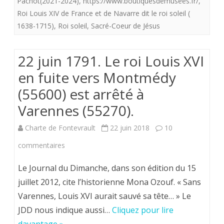
Pachot(2021-2024)
,
https://www.boutiquesdemusees.fr/
,
du
Roi Louis XIV de France et de Navarre dit le roi soleil (
1638-1715)
,
Roi soleil
,
Sacré-Coeur de Jésus
soleil
comme
22 juin 1791. Le roi Louis XVI
emblême
en fuite vers Montmédy
et
(55600) est arrêté à
la
Varennes (55270).
demande
Charte de Fontevrault
22 juin 2018
10
de
sur
commentaires
Ste
22
Le Journal du Dimanche, dans son édition du 15
Marguerite-
juin
juillet 2012, cite l’historienne Mona Ozouf. « Sans
Marie
Varennes, Louis XVI aurait sauvé sa tête… » Le
1791.
afférente
JDD nous indique aussi…
Cliquez pour lire
Le
à