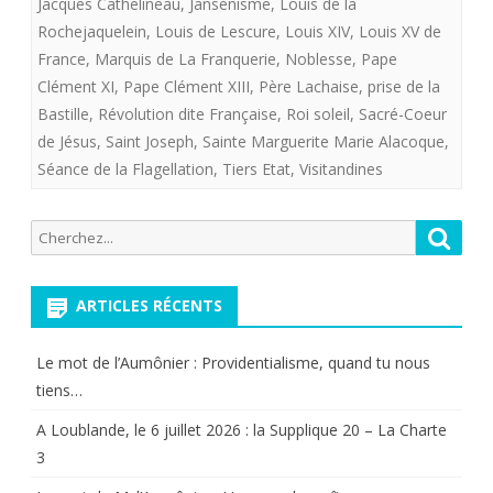
Jacques Cathelineau
,
Jansénisme
,
Louis de la
Rochejaquelein
,
Louis de Lescure
,
Louis XIV
,
Louis XV de
France
,
Marquis de La Franquerie
,
Noblesse
,
Pape
Clément XI
,
Pape Clément XIII
,
Père Lachaise
,
prise de la
Bastille
,
Révolution dite Française
,
Roi soleil
,
Sacré-Coeur
de Jésus
,
Saint Joseph
,
Sainte Marguerite Marie Alacoque
,
Séance de la Flagellation
,
Tiers Etat
,
Visitandines
Recherche
Reche
pour:
ARTICLES RÉCENTS
Le mot de l’Aumônier : Providentialisme, quand tu nous
tiens…
A Loublande, le 6 juillet 2026 : la Supplique 20 – La Charte
3