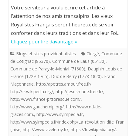
LES
Votre serviteur a voulu écrire cet article à
ROIS
l’attention de nos amis transalpins. Les vieux
Royalistes Français seront heureux de se voir
DE
conforter dans leurs traditions et dans leur Foi….
FRANCE
Cliquez pour lire davantage »
ET
Blogs et sites providentialistes
Clergé
,
Commune
LE
de Cotignac (85370)
,
Commune de Laus (05130)
,
SACRE
Commune de Paray-le-Monial (71600)
,
Dauphin Louis de
France (1729-1765)
,
Duc de Berry (1778-1820)
,
Franc-
COEUR
Maçonnerie
,
http://apotres.amour.free.fr/
,
http://fr.wikipedia.org/
,
http://jesusmarie.free.fr/
,
http://www.france-pittoresque.com/
,
http://www.gauchemip.org/
,
http://www.nd-de-
graces.com.
,
http://www.sylmpedia.fr
,
http://www.sylmpedia.fr/index.php/La_révolution_dite_Fran
çaise
,
http://www.viveleroy.fr/
,
https://fr.wikipedia.org/
,