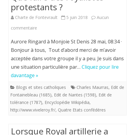
protestants ?
tricolore
Charte de Fontevrault
5 juin 2018
Aucun
frappé
sur
commentaire
du
Que
Sacré-
‎Aurore Ringard‎ à Monjoie St Denis 28 mai, 08:34 ·
faire
Bonjour à tous, Tout d’abord merci de m’avoir
Cœur”,
acceptée dans votre groupe il y a peu. Je suis dans
des
par
une situation particulière par…
Cliquez pour lire
royalistes
le
davantage »
protestants
cardinal
Blogs et sites catholiques
Charles Maurras
,
Edit de
?
BILLOT.
Fontainebleau (1685)
,
Edit de Nantes (1598)
,
Edit de
tolérance (1787)
,
Encyclopédie Wikipédia
,
La
http://www.viveleroy.fr/
,
Quatre Etats confédéres
question
du
Lorsque Royal artillerie a
drapeau