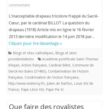
sur
commentaire
Une
L’inacceptable drapeau tricolore frappé du Sacré-
pierre
Cœur, par le cardinal BILLOT La question du
drapeau (1918) Article mis en ligne le 16 février
jetée
2013 dernière modification le 14 juin 2018 par…
dans
Cliquez pour lire davantage »
le
Blogs et sites catholiques
,
Blogs et sites
jardin
providentialistes
Académie pontificale Saint-Thomas
des
d’Aquin
,
Action française
,
Cardinal Billot
,
Commune de
Sierck-les-Bains (57480)
,
Condamnation de l'Action
royalistes
française
,
Condmnation de l'Action française
,
providentialistes
http://www.viveleroy.fr/
,
Julien de Narfon
,
Louis XIV de
France
,
Pape Léon XIII
,
Pape Pie XI
?
“L’inacceptable
Que faire des royalistes
drapeau