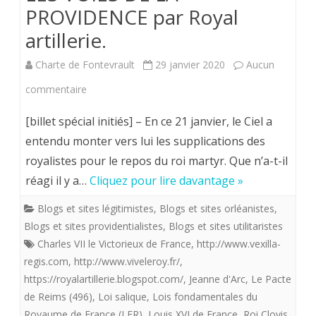
PROVIDENCE par Royal
pensée 
artillerie.
Charte de Fontevrault
29 janvier 2020
Aucun
sur
commentaire
LES
[billet spécial initiés] – En ce 21 janvier, le Ciel a
VOIES
entendu monter vers lui les supplications des
royalistes pour le repos du roi martyr. Que n’a-t-il
DE
réagi il y a…
Cliquez pour lire davantage »
LA
Blogs et sites légitimistes
,
Blogs et sites orléanistes
,
PROVIDENCE
Blogs et sites providentialistes
,
Blogs et sites utilitaristes
par
Charles VII le Victorieux de France
,
http://www.vexilla-
regis.com
,
http://www.viveleroy.fr/
Royal
,
https://royalartillerie.blogspot.com/
,
Jeanne d'Arc
,
Le Pacte
artillerie.
de Reims (496)
,
Loi salique
,
Lois fondamentales du
Royaume de France (LFR)
,
Louis XVI de France
,
Roi Clovis