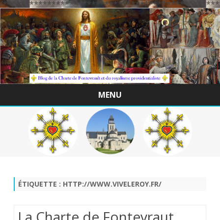
/*************************************************
MENU
Skip
to
content
ÉTIQUETTE :
HTTP://WWW.VIVELEROY.FR/
La Charte de Fontevraut