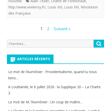
se
nouvelle
Alain Texier
,
Charte de Fontevrault
,
http://www.viveleroy.fr/
,
Louis XIII
,
Louis XIV
,
Révolution
donne
dite Française
beaucoup
de
Pagination
1
2
Suivant »
mal
des
Recherche
Reche
….
publications
pour:
Les
ARTICLES RÉCENTS
messages
du
Le mot de l’Aumônier : Providentialisme, quand tu nous
tiens…
SACRE-
A Loublande, le 6 juillet 2026 : la Supplique 20 – La Charte
COEUR
3
à
Le mot de M. l’Aumônier : Un coup de maître…
sainte
La Charte et la Supplique ensemble à Loublande : Lundi 6