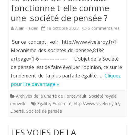
fonctionne t-elle comme
une société de pensée ?
sur
Alain Texier
18 octobre 2023
6 commentaires
La
Sur ce concept , voir : http://www.viveleroy.fr/?
Charte
Mecanisme-des-societes-de-pensee,81&?
artpage=1-6 —————– L’objet de la Société
de
de pensée est de faire évoluer l’opinion, ce sur le
Fontev
fondement de la plus parfaite égalité. …
Cliquez
fonctio
pour lire davantage »
t-
Archives de la Charte de Fontevrault
,
Société royale
elle c
nouvelle
Egalité
,
Fraternité
,
http://www.viveleroy.fr/
,
Liberté
,
Société de pensée
une
société
LES VOIES DE LA
de