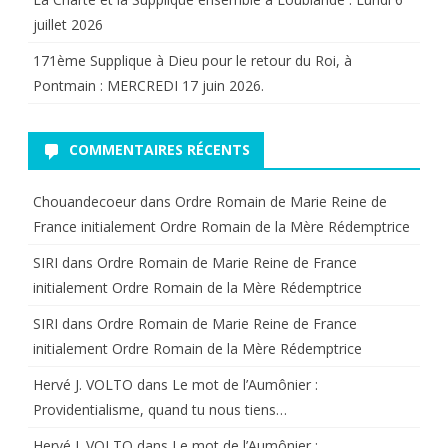
Marguerite-
juillet 2026
Marie
171ème Supplique à Dieu pour le retour du Roi, à
pour
Pontmain : MERCREDI 17 juin 2026.
Louis
XIV.
COMMENTAIRES RÉCENTS
POUR
Chouandecoeur
dans
Ordre Romain de Marie Reine de
NE
France initialement Ordre Romain de la Mère Rédemptrice
PAS
SIRI
dans
Ordre Romain de Marie Reine de France
initialement Ordre Romain de la Mère Rédemptrice
TRAHIR
UNE
SIRI
dans
Ordre Romain de Marie Reine de France
initialement Ordre Romain de la Mère Rédemptrice
GRANDE
Hervé J. VOLTO
dans
Le mot de l’Aumônier :
DÉVOTION
Providentialisme, quand tu nous tiens…
Hervé J. VOLTO
dans
Le mot de l’Aumônier :