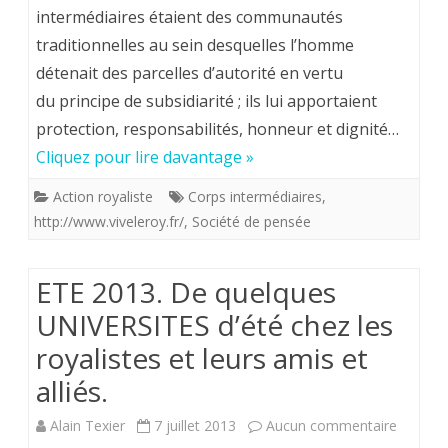
corps
intermédiaires étaient des communautés
traditionnelles au sein desquelles l’homme
intermédi
détenait des parcelles d’autorité en vertu
entre
du principe de subsidiarité ; ils lui apportaient
individu
protection, responsabilités, honneur et dignité…
et
Cliquez pour lire davantage »
État
Action royaliste
Corps intermédiaires
,
http://www.viveleroy.fr/
,
Société de pensée
ETE 2013. De quelques
UNIVERSITES d’été chez les
royalistes et leurs amis et
alliés.
sur
Alain Texier
7 juillet 2013
Aucun commentaire