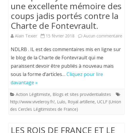
une excellente mémoire des
(1918)
coups jadis portés contre la
Charte de Fontevrault.
sur
Alain Texier
15 février 2018
Aucun commentaire
Lors
NDLRB . IL est des commentaires mis en ligne sur
Royal
le blog de la Charte de Fontevrault qui me
paraissent devoir être publiés à nouveau mais
artille
sous la forme d’articles…
Cliquez pour lire
a
davantage »
une
Action Légitimiste
,
Blogs et sites providentialistes
excel
http://www.viveleroy.fr/
,
Lulo
,
Royal artillerie
,
UCLF (Union
mémo
des Cercles Légitimistes de France)
des
LES ROIS DE FRANCE ET LE
coup