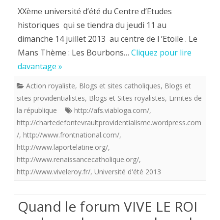
ETE
XXème université d’été du Centre d’Etudes
2013.
historiques qui se tiendra du jeudi 11 au
dimanche 14 juillet 2013 au centre de l ’Etoile . Le
De
Mans Thème : Les Bourbons…
Cliquez pour lire
quelque
davantage »
UNIVER
Action royaliste
,
Blogs et sites catholiques
,
Blogs et
d’été
sites providentialistes
,
Blogs et Sites royalistes
,
Limites de
chez
la république
http://afs.viabloga.com/
,
http://chartedefontevraultprovidentialisme.wordpress.com
les
/
,
http://www.frontnational.com/
,
royalist
http://www.laportelatine.org/
,
http://www.renaissancecatholique.org/
,
et
http://www.viveleroy.fr/
,
Université d'été 2013
leurs
amis
Quand le forum VIVE LE ROI
et