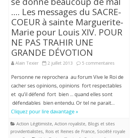
se donne beaucoup de mal
alliés.
…. Les messages du SACRE-
COEUR à sainte Marguerite-
Marie pour Louis XIV. POUR
NE PAS TRAHIR UNE
GRANDE DÉVOTION
sur
Alain Texier
2 juillet 2013
5 commentaires
Quand
Personne ne reprochera au forum Vive le Roi de
le
cacher ses opinions, opinions fort respectables
et qu’il défend fort bien … quand elles sont
forum
défendables bien entendu. Or tel ne parait…
VIVE
Cliquez pour lire davantage »
LE
Action Légitimiste
,
Action royaliste
,
Blogs et sites
ROI
providentialistes
,
Rois et Reines de France
,
Société royale