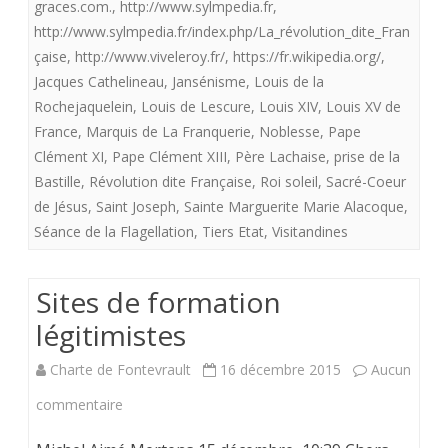
graces.com.
,
http://www.sylmpedia.fr
,
http://www.sylmpedia.fr/index.php/La_révolution_dite_Fran
çaise
,
http://www.viveleroy.fr/
,
https://fr.wikipedia.org/
,
Jacques Cathelineau
,
Jansénisme
,
Louis de la
Rochejaquelein
,
Louis de Lescure
,
Louis XIV
,
Louis XV de
France
,
Marquis de La Franquerie
,
Noblesse
,
Pape
Clément XI
,
Pape Clément XIII
,
Père Lachaise
,
prise de la
Bastille
,
Révolution dite Française
,
Roi soleil
,
Sacré-Coeur
de Jésus
,
Saint Joseph
,
Sainte Marguerite Marie Alacoque
,
Séance de la Flagellation
,
Tiers Etat
,
Visitandines
Sites de formation
légitimistes
Charte de Fontevrault
16 décembre 2015
Aucun
sur
commentaire
Sites