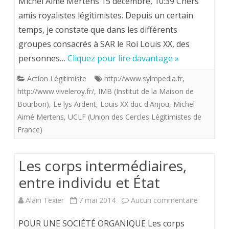
Michel Aimé Mertens 15 décembre, 10:39 Chers
de
amis royalistes légitimistes. Depuis un certain
temps, je constate que dans les différents
formation
groupes consacrés à SAR le Roi Louis XX, des
légitimistes
personnes…
Cliquez pour lire davantage »
Action Légitimiste
http://www.sylmpedia.fr
,
http://www.viveleroy.fr/
,
IMB (Institut de la Maison de
Bourbon)
,
Le lys Ardent
,
Louis XX duc d'Anjou
,
Michel
Aimé Mertens‎
,
UCLF (Union des Cercles Légitimistes de
France)
Les corps intermédiaires,
entre individu et État
sur
Alain Texier
7 mai 2014
Aucun commentaire
Les
POUR UNE SOCIÉTÉ ORGANIQUE Les corps