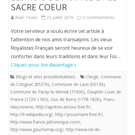
SACRE COEUR
jadis
sur
porté
Alain Texier
22 juillet 2016
5 commentaires
LES
contr
Votre serviteur a voulu écrire cet article à
ROIS
la
l’attention de nos amis transalpins. Les vieux
Royalistes Français seront heureux de se voir
DE
Chart
conforter dans leurs traditions et dans leur Foi….
FRANCE
de
Cliquez pour lire davantage »
ET
Fonte
Blogs et sites providentialistes
Clergé
,
Commune
LE
de Cotignac (85370)
,
Commune de Laus (05130)
,
SACRE
Commune de Paray-le-Monial (71600)
,
Dauphin Louis de
France (1729-1765)
,
Duc de Berry (1778-1820)
,
Franc-
COEUR
Maçonnerie
,
http://apotres.amour.free.fr/
,
http://fr.wikipedia.org/
,
http://jesusmarie.free.fr/
,
http://www.france-pittoresque.com/
,
http://www.gauchemip.org/
,
http://www.nd-de-