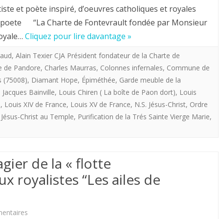
Louis
procuration
 et poète inspiré, d’oeuvres catholiques et royales
Chiren,
eetpoete “La Charte de Fontevrault fondée par Monsieur
le
royale…
Cliquez pour lire davantage »
Maître
futur
imagier
raud
,
Alain Texier CJA Président fondateur de la Charte de
Louis
e de Pandore
,
Charles Maurras
,
Colonnes infernales
,
Commune de
de
XVI
 (75008)
,
Diamant Hope
,
Épiméthée
,
Garde meuble de la
la
,
Jacques Bainville
,
Louis Chiren ( La boîte de Paon dort)
,
Louis
e
,
Louis XIV de France
,
Louis XV de France
,
N.S. Jésus-Christ
,
Ordre
«
 Jésus-Christ au Temple
,
Purification de la Trés Sainte Vierge Marie
,
flotte
providentialiste”
offre
gier de la « flotte
aux
ux royalistes “Les ailes de
royalistes
«
sur
entaires