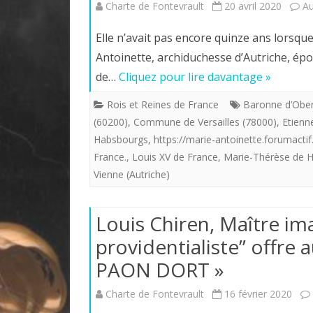
Charte de Fontevrault
20 avril 2020
A
Elle n’avait pas encore quinze ans lorsque, 
Antoinette, archiduchesse d’Autriche, ép
de…
Cliquez pour lire davantage »
Rois et Reines de France
Baronne d’Ober
(60200)
,
Commune de Versailles (78000)
,
Etienn
Habsbourgs
,
https://marie-antoinette.forumactif
France.
,
Louis XV de France
,
Marie-Thérèse de 
Vienne (Autriche)
Louis Chiren, Maître ima
providentialiste” offre 
PAON DORT »
Charte de Fontevrault
16 février 2020