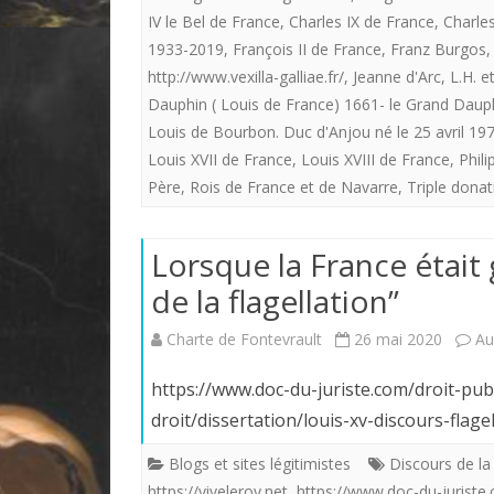
IV le Bel de France
,
Charles IX de France
,
Charle
1933-2019
,
François II de France
,
Franz Burgos
http://www.vexilla-galliae.fr/
,
Jeanne d'Arc
,
L.H. 
Dauphin ( Louis de France) 1661- le Grand Daup
Louis de Bourbon. Duc d'Anjou né le 25 avril 197
Louis XVII de France
,
Louis XVIII de France
,
Phili
Père
,
Rois de France et de Navarre
,
Triple donat
Lorsque la France était
de la flagellation”
Charte de Fontevrault
26 mai 2020
Au
https://www.doc-du-juriste.com/droit-publ
droit/dissertation/louis-xv-discours-fla
Blogs et sites légitimistes
Discours de la 
https://viveleroy.net
,
https://www.doc-du-juriste