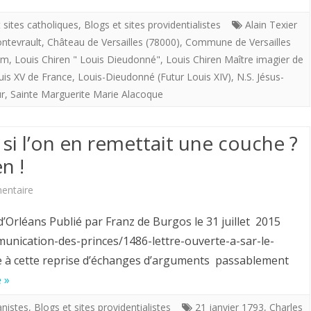
notre
imagier
 sites catholiques
,
Blogs et sites providentialistes
Alain Texier
chemin
de
ontevrault
,
Château de Versailles (78000)
,
Commune de Versailles
par
la
com
,
Louis Chiren " Louis Dieudonné"
,
Louis Chiren Maître imagier de
la
uis XV de France
,
Louis-Dieudonné (Futur Louis XIV)
«
,
N.S. Jésus-
r
,
Sainte Marguerite Marie Alacoque
Providence;
flotte
Maurice
providentialiste”
 si l’on en remettait une couche ?
Genevoix
offre
n !
auteur
aux
sur
entaire
des
royalistes
Querelle
 d’Orléans Publié par Franz de Burgos le 31 juillet 2015
”
“Louis
des
mmunication-des-princes/1486-lettre-ouverte-a-sar-le-
compagnons
Dieudonné
e à cette reprise d’échanges d’arguments passablement
princes.
de
»
 »
Et
l’Aubépin”(1938).
dans
anistes
,
Blogs et sites providentialistes
21 janvier 1793
,
Charles
si