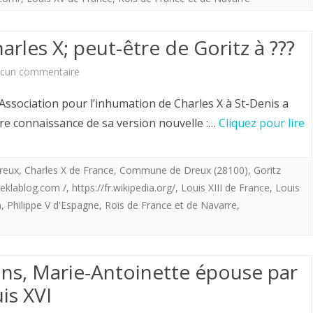
!
gouvernée.
rles X; peut-être de Goritz à ???
Louis
sur
cun commentaire
XV
Le
”
l’Association pour l’inhumation de Charles X à St-Denis a
dernier
Discours
dre connaissance de sa version nouvelle :…
Cliquez pour lire
voyage
de
de
Dreux
,
Charles X de France
la
,
Commune de Dreux (28100)
,
Goritz
.eklablog.com /
,
https://fr.wikipedia.org/
,
Louis XIII de France
,
Louis
Charles
flagellation”
)
,
Philippe V d'Espagne
,
Rois de France et de Navarre
,
X;
peut-
0 ans, Marie-Antoinette épouse par
être
is XVI
de