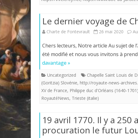
Le dernier voyage de Cha
Charte de Fontevrault
26 mai 2020
Au
Chers lecteurs, Notre article Au sujet de 
été modifié et nous vous invitons à pren
davantage »
Uncategorized
Chapelle Saint Louis de 
(Goritzia) Slovénie
,
http://royaute-news-archives
XV de France
,
Philippe duc d'Orléans (1640-1701
RoyautéNews
,
Trieste (italie)
19 avril 1770. Il y a 25
procuration le futur Lou