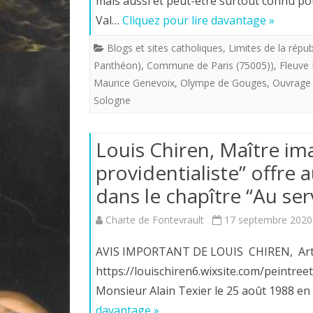
mais aussi et peut-être surtout connu pour
Val…
Cliquez pour lire davantage »
Blogs et sites catholiques
,
Limites de la répu
Panthéon)
,
Commune de Paris (75005))
,
Fleuve 
Maurice Genevoix
,
Olympe de Gouges
,
Ouvrage 
Sologne
Louis Chiren, Maître ima
providentialiste” offre 
dans le chapître “Au serv
Charte de Fontevrault
17 septembre 2020
AVIS IMPORTANT DE LOUIS CHIREN, Artiste
https://louischiren6.wixsite.com/peintre
Monsieur Alain Texier le 25 août 1988 e
davantage »