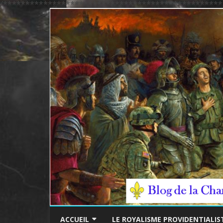
/*************************************************
ACCUEIL
LE ROYALISME PROVIDENTIALIS