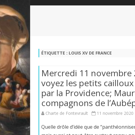
QUI SOMMES-NOUS?
ABÉCÉDAIRE DE LA CHARTE
LE FONDATEUR DE LA CHARTE
QUESTIONS/RÉPONSES
HISTORIQUE DES RENCONTRES
DÉVOTION AU SACRÉ-COEUR
L
NOUS SOUTENIR
LE ROYALISME RÉGENTISME
ÉTIQUETTE :
LOUIS XV DE FRANCE
QUIÉTISME?
Mercredi 11 novembre 2
voyez les petits caillo
par la Providence; Maur
compagnons de l’Aubépi
Charte de Fontevrault
11 novembre 2020
Quelle drôle d’idée que de “panthéonnis