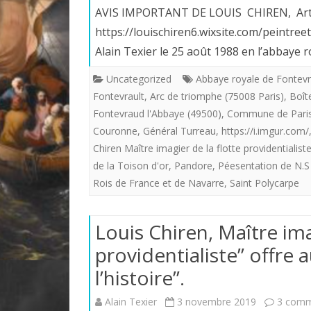
AVIS IMPORTANT DE LOUIS CHIREN, Artiste
https://louischiren6.wixsite.com/peintr
Alain Texier le 25 août 1988 en l’abbaye 
Uncategorized
Abbaye royale de Fontev
Fontevrault
,
Arc de triomphe (75008 Paris)
,
Boît
Fontevraud l'Abbaye (49500)
,
Commune de Paris
Couronne
,
Général Turreau
,
https://i.imgur.com/
Chiren Maître imagier de la flotte providentialist
de la Toison d'or
,
Pandore
,
Péesentation de N.S
Rois de France et de Navarre
,
Saint Polycarpe
Louis Chiren, Maître ima
providentialiste” offre a
l’histoire”.
Alain Texier
3 novembre 2019
3 comm