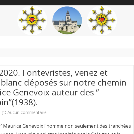
content
THÉME
AUTEUR
’ÉTENDARD
020. Fontevristes, venez et
ux blanc déposés sur notre chemin
ice Genevoix auteur des ”
n”(1938).
sur
Aucun commentaire
Mercredi
er’ Maurice Genevoix l’homme non seulement des tranchées
11