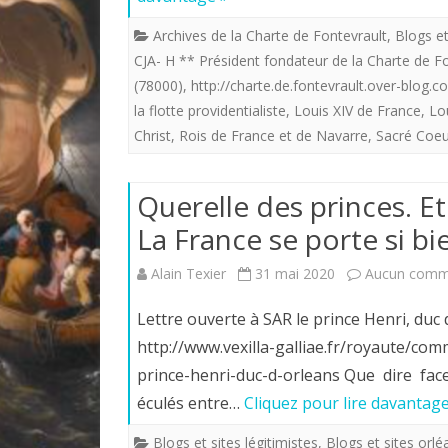
Archives de la Charte de Fontevrault
,
Blogs et
CJA- H ** Président fondateur de la Charte de F
(78000)
,
http://charte.de.fontevrault.over-blog.
la flotte providentialiste
,
Louis XIV de France
,
Lo
Christ
,
Rois de France et de Navarre
,
Sacré Coeu
Querelle des princes. Et
La France se porte si bie
Alain Texier
31 mai 2020
Aucun comm
Lettre ouverte à SAR le prince Henri, duc
http://www.vexilla-galliae.fr/royaute/co
prince-henri-duc-d-orleans Que dire fac
éculés entre…
Cliquez pour lire davantage
Blogs et sites légitimistes
,
Blogs et sites orlé