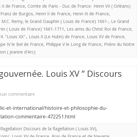
le
s X de France
,
Comte de Paris - Duc de France- Henri VII ( Orléans)
l’on
,
Franz de Burgos
,
Henri II de France
,
Henri III de France
,
chapître
et M.C. Remy
en
,
le Grand Dauphin ( Louis de France) 1661-
,
Le Grand
“Au
hin ( Louis de France) 1661-1711
,
Les amis du Christ Roi de France
,
remettait
service
4. "Louis XX".
,
Louis X (Le Hutin) de France
,
Louis XV de France
,
une
ppe IV le Bel de France
,
Philippe V le Long de France
,
Prière du Notre
du
ion ( jeanne d'Arc)
couche
roi”.
?
 gouvernée. Louis XV ” Discours
La
France
sur
cun commentaire
se
Lorsque
porte
ic-et-international/histoire-et-philosophie-du-
la
gellation-commentaire-472251.html
si
France
bien
flagellation Discours de la flagellation ( Louis XV)
,
.com/
,
Louis XV de France
,
Rois de France et de Navarre
était