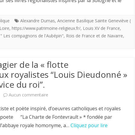
 ses livres régionalistes inspirés par la Sologne et le
novembre
2020.
blique
Alexandre Dumas
,
Ancienne Basilique Sainte Geneviève (
Loire
,
https://www.patrimoine-religieux.fr/
,
Louis XV de France
,
Fontevristes,
" Les compagnons de l'Aubépin"
,
Rois de France et de Navarre
,
venez
et
gier de la « flotte
voyez
aux royalistes “Louis Dieudonné »
les
ice du roi”.
petits
cailloux
sur
Aucun commentaire
blanc
Louis
 et poète inspiré, d’oeuvres catholiques et royales
déposés
Chiren,
etpoete “La Charte de Fontevrault » * fondée par
n l’abbaye royale homonyme, a…
Cliquez pour lire
sur
Maître