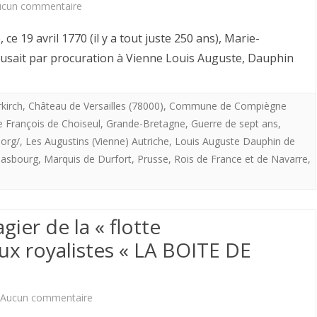
Goritz
sur
ucun commentaire
à
19
ce 19 avril 1770 (il y a tout juste 250 ans), Marie-
???
avril
ousait par procuration à Vienne Louis Auguste, Dauphin
1770.
Il
kirch
,
Château de Versailles (78000)
,
Commune de Compiègne
e François de Choiseul
,
Grande-Bretagne
,
Guerre de sept ans
,
y
.org/
,
Les Augustins (Vienne) Autriche
,
Louis Auguste Dauphin de
a
Hasbourg
,
Marquis de Durfort
,
Prusse
,
Rois de France et de Navarre
,
250
ans,
gier de la « flotte
Marie-
aux royalistes « LA BOITE DE
Antoinette
épouse
sur
Aucun commentaire
par