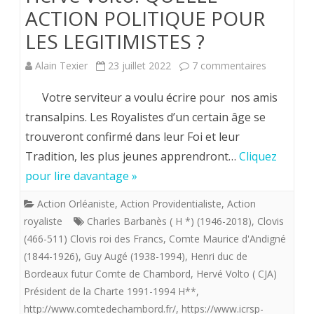
ACTION POLITIQUE POUR
LES LEGITIMISTES ?
sur
Alain Texier
23 juillet 2022
7 commentaires
Hervé
Votre serviteur a voulu écrire pour nos amis
Volto.
transalpins. Les Royalistes d’un certain âge se
trouveront confirmé dans leur Foi et leur
QUELLE
Tradition, les plus jeunes apprendront…
Cliquez
ACTION
pour lire davantage »
POLITIQU
Action Orléaniste
,
Action Providentialiste
,
Action
POUR
royaliste
Charles Barbanès ( H *) (1946-2018)
,
Clovis
LES
(466-511) Clovis roi des Francs
,
Comte Maurice d'Andigné
(1844-1926)
,
Guy Augé (1938-1994)
,
Henri duc de
LEGITIMIS
Bordeaux futur Comte de Chambord
,
Hervé Volto ( CJA)
Président de la Charte 1991-1994 H**
,
http://www.comtedechambord.fr/
,
https://www.icrsp-