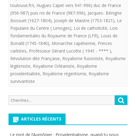
toulouse.fr/i
,
Hugues Capet vers 941-996) duc de France
(956-987) puis roi de France (987-996)
,
Jacques- Bénigne
Bossuet (1627-1804)
,
Joseph de Maistre (1753-1821)
,
Le
Populaire du Centre ( Limoges)
,
Loi de catholicité
,
Lois
fondamentales du Royaume de France (LFR)
,
Louis de
Bonald (1745-1840)
,
Monarchie capétienne
,
Princes
carlistes
,
Professeur Gérard Lucotte ( 1941 - **** )
,
Révolution dite Française
,
Royalisme fusioniste
,
Royalisme
légitimiste
,
Royalisme Orléaniste
,
Royalisme
providentialiste
,
Royalisme régentisme
,
Royalisme
survivantiste
Recherche
Reche
pour:
ARTICLES RÉCENTS
Le mot de l’Aumônier : Providentialisme, quand tu nous