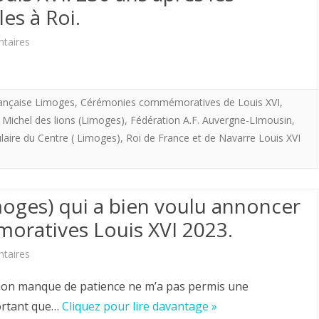
dans
es à Roi.
des
un
sur
taires
amis
bénitier
Limoges
de
(
–
Jeanne
rançaise Limoges
,
Cérémonies commémoratives de Louis XVI
,
I
Mardi
d’Arc
t Michel des lions (Limoges)
,
Fédération A.F. Auvergne-LImousin
,
/
laire du Centre ( Limoges)
,
Roi de France et de Navarre Louis XVI
24
en
IV)
janvier
pèlerinage
2022.
au
moges) qui a bien voulu annoncer
230
pied
oratives Louis XVI 2023.
éme
de
sur
taires
anniversaire
Saint
Merci
anque de patience ne m’a pas permis une
de
Martial
au
ortant que…
Cliquez pour lire davantage »
l’Assassinat
pour