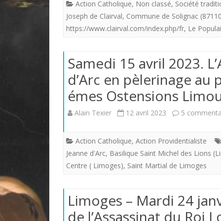
Action Catholique
,
Non classé
,
Société traditi
Joseph de Clairval
,
Commune de Solignac (87110
https://www.clairval.com/index.php/fr
,
Le Populai
Samedi 15 avril 2023. L
d’Arc en pèlerinage au p
émes Ostensions Limou
Alain Texier
12 avril 2023
5 commenta
Action Catholique
,
Action Providentialiste
Jeanne d'Arc
,
Basilique Saint Michel des Lions (
Centre ( Limoges)
,
Saint Martial de Limoges
Limoges – Mardi 24 janv
de l’Assassinat du Roi L