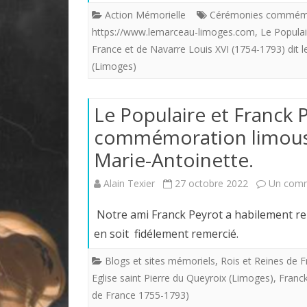
Action Mémorielle
Cérémonies commémor
https://www.lemarceau-limoges.com
,
Le Populai
France et de Navarre Louis XVI (1754-1793) dit l
(Limoges)
Le Populaire et Franck P
commémoration limousi
Marie-Antoinette.
Alain Texier
27 octobre 2022
Un comm
Notre ami Franck Peyrot a habilement re
en soit fidélement remercié.
Blogs et sites mémoriels
,
Rois et Reines de 
Eglise saint Pierre du Queyroix (Limoges)
,
Franc
de France 1755-1793)