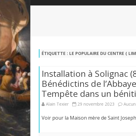
QUI SOMMES-NOUS?
ABÉCÉDAIRE DE LA CHARTE
LE FONDATEUR DE LA CHARTE
QUESTIONS/RÉPONSES
HISTORIQUE DES RENCONTRES
DÉVOTION AU SACRÉ-COEUR
L
NOUS SOUTENIR
LE ROYALISME RÉGENTISME
ÉTIQUETTE :
LE POPULAIRE DU CENTRE ( LI
QUIÉTISME?
Installation à Solignac (
Bénédictins de l’Abbaye
Tempête dans un bénitier
Alain Texier
29 novembre 2023
Aucun
Voir pour la Maison mère de Saint Jose