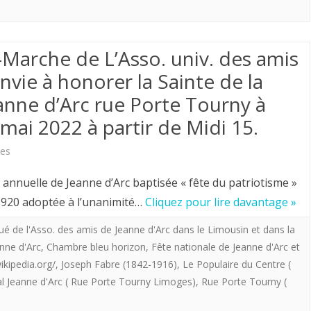
Marie-
Antoinette.
Marche de L’Asso. univ. des amis
nvie à honorer la Sainte de la
anne d’Arc rue Porte Tourny à
ai 2022 à partir de Midi 15.
sur
es
La
annuelle de Jeanne d’Arc baptisée « fête du patriotisme »
délégation
et 1920 adoptée à l’unanimité…
Cliquez pour lire davantage »
Limousin-
ué de l'Asso. des amis de Jeanne d'Arc dans le Limousin et dans la
anne d'Arc
,
Chambre bleu horizon
,
Fête nationale de Jeanne d'Arc et
Marche
wikipedia.org/
,
Joseph Fabre (1842-1916)
,
Le Populaire du Centre (
de
 Jeanne d'Arc ( Rue Porte Tourny Limoges)
,
Rue Porte Tourny (
L’Asso.