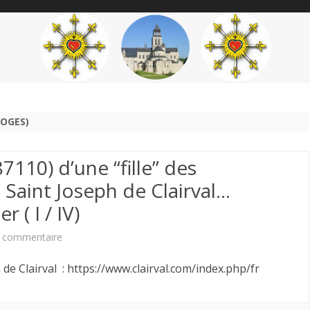
content
THÉME
AUTEUR
’ÉTENDARD
MOGES)
87110) d’une “fille” des
 Saint Joseph de Clairval…
 ( I / IV)
sur
 commentaire
Installation
ph de Clairval : https://www.clairval.com/index.php/fr
à
Solignac