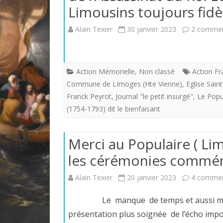
Limousins toujours fidèl
Alain Texier
30 janvier 2023
2 commen
Action Mémorielle
,
Non classé
Action F
Commune de LImoges (Hte Vienne)
,
Eglise Sain
Franck Peyrot
,
Journal "le petit insurgé"
,
Le Popu
(1754-1793) dit le bienfaisant
Merci au Populaire ( Li
les cérémonies commém
Alain Texier
20 janvier 2023
4 commen
Le manque de temps et aussi mon m
présentation plus soignée de l’écho imp