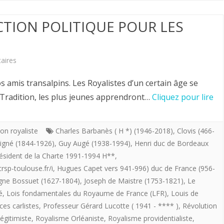
Roi.
2023.
n’ont
ACTION POLITIQUE POUR LES
pas
oublié
sur
aires
la
Hervé
amis transalpins. Les Royalistes d’un certain âge se
commémoration
Volto.
r Tradition, les plus jeunes apprendront…
Cliquez pour lire
limousine
QUELLE
–
ACTION
ion royaliste
Charles Barbanès ( H *) (1946-2018)
,
Clovis (466-
automne
igné (1844-1926)
,
Guy Augé (1938-1994)
,
Henri duc de Bordeaux
POLITIQUE
2022-
résident de la Charte 1991-1994 H**
,
POUR
rsp-toulouse.fr/i
,
Hugues Capet vers 941-996) duc de France (956-
de
gne Bossuet (1627-1804)
,
Joseph de Maistre (1753-1821)
,
Le
LES
la
é
,
Lois fondamentales du Royaume de France (LFR)
,
Louis de
LEGITIMISTES ?
ces carlistes
,
Professeur Gérard Lucotte ( 1941 - **** )
,
Révolution
Reine
égitimiste
,
Royalisme Orléaniste
,
Royalisme providentialiste
,