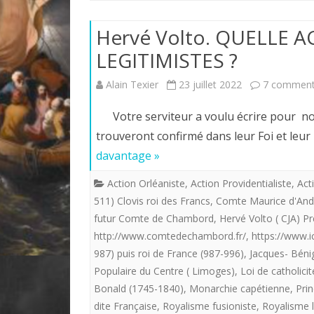
Hervé Volto. QUELLE 
LEGITIMISTES ?
Alain Texier
23 juillet 2022
7 comment
Votre serviteur a voulu écrire pour nos 
trouveront confirmé dans leur Foi et leu
davantage »
Action Orléaniste
,
Action Providentialiste
,
Act
511) Clovis roi des Francs
,
Comte Maurice d'And
futur Comte de Chambord
,
Hervé Volto ( CJA) P
http://www.comtedechambord.fr/
,
https://www.ic
987) puis roi de France (987-996)
,
Jacques- Béni
Populaire du Centre ( Limoges)
,
Loi de catholicit
Bonald (1745-1840)
,
Monarchie capétienne
,
Prin
dite Française
,
Royalisme fusioniste
,
Royalisme l