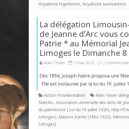
Royalisme régentisme
,
Royalisme survivantiste
La délégation Limousin-
de Jeanne d’Arc vous co
Patrie * au Mémorial Je
Limoges le Dimanche 8 m
Alain Texier
7 mai 2022
2 commentair
Dès 1894, Joseph Fabre proposa une fête 
. Elle est instaurée par la loi du 10 juill
Action Providentialiste
Alain Texier délég
Marche.
,
Association universelle des amis de Je
du patriotisme ( Loi du 10 juillet 1920)
,
http://fr.
Limoges)
,
Maurice Barrès (1862-1923)
,
Mémorial
Limoges)