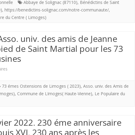
onnelle
Abbaye de Solignac (87110)
,
Bénédictins de Saint
)
,
https://benedictins-solignac.com/notre-communaute/
,
(87110)
re du Centre ( Limoges)
d’une
“fille”
’Asso. univ. des amis de Jeanne
des
ied de Saint Martial pour les 73
Bénédictins
sines
de
sur
ires
l’Abbaye
Samedi
Saint
73 émes Ostensions de Limoges ( 2023)
,
Asso. univ. des Amis de
15
Limoges)
,
Commune de LImoges( Haute-Vienne)
,
Le Populaire du
Joseph
avril
de
2023.
Clairval…
ier 2022. 230 éme anniversaire
L’Asso.
Tempête
ouis XVI. 230 ans après les
univ.