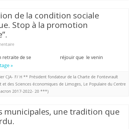
univ.
ion de la condition sociale
des
ue. Stop à la promotion
amis
”.
de
sur
entaire
Jeanne
Non
d’Arc
re en retraite de se réjouir que le venin
à
vous
tage »
l’instrumentalisation
convie
ier CJA- F/ H ** Président fondateur de la Charte de Fontevrault
it et des Sciences économiques de Limoges
,
Le Populaire du Centre
de
à
acron 2017-2022- 20 ***)
la
honorer
condition
la
s municipales, une tradition que
sociale
Sainte
rdu.
culturelle
de