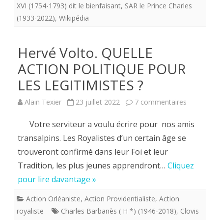
?
XVI (1754-1793) dit le bienfaisant
,
SAR le Prince Charles
(1933-2022)
,
Wikipédia
Sans
doute
Hervé Volto. QUELLE
pas
ACTION POLITIQUE POUR
et
LES LEGITIMISTES ?
ce
sur
Alain Texier
23 juillet 2022
7 commentaires
malgré
Hervé
Votre serviteur a voulu écrire pour nos amis
les
Volto.
transalpins. Les Royalistes d’un certain âge se
analyses
trouveront confirmé dans leur Foi et leur
QUELLE
ADN
Tradition, les plus jeunes apprendront…
Cliquez
ACTION
les
pour lire davantage »
POLITIQU
plus
Action Orléaniste
,
Action Providentialiste
,
Action
POUR
récentes.
royaliste
Charles Barbanès ( H *) (1946-2018)
,
Clovis