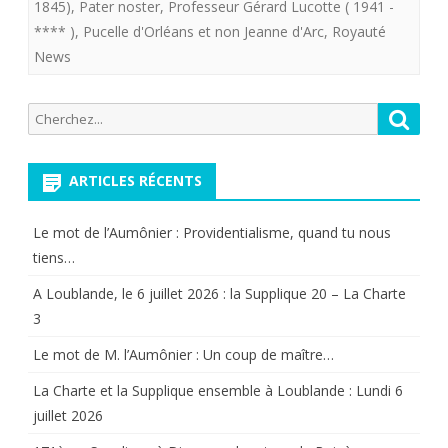
Blanche
1845)
,
Pater noster
,
Professeur Gérard Lucotte ( 1941 -
**** )
,
Pucelle d'Orléans et non Jeanne d'Arc
,
Royauté
2017.
News
Recherche
Reche
pour:
ARTICLES RÉCENTS
Le mot de l’Aumônier : Providentialisme, quand tu nous
tiens…
A Loublande, le 6 juillet 2026 : la Supplique 20 – La Charte
3
Le mot de M. l’Aumônier : Un coup de maître…
La Charte et la Supplique ensemble à Loublande : Lundi 6
juillet 2026