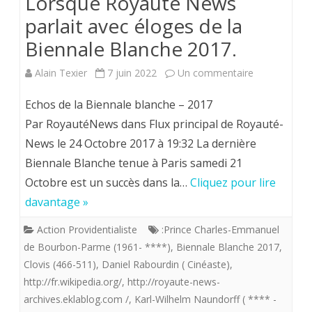
Lorsque Royauté News
parlait avec éloges de la
Biennale Blanche 2017.
sur
Alain Texier
7 juin 2022
Un commentaire
Lorsque
Echos de la Biennale blanche – 2017
Royauté
Par RoyautéNews dans Flux principal de Royauté-
News le 24 Octobre 2017 à 19:32 La dernière
News
Biennale Blanche tenue à Paris samedi 21
parlait
Octobre est un succès dans la…
Cliquez pour lire
avec
davantage »
éloges
Action Providentialiste
:Prince Charles-Emmanuel
de
de Bourbon-Parme (1961- ****)
,
Biennale Blanche 2017
,
Clovis (466-511)
,
Daniel Rabourdin ( Cinéaste)
,
la
http://fr.wikipedia.org/
,
http://royaute-news-
Biennale
archives.eklablog.com /
,
Karl-Wilhelm Naundorff ( **** -