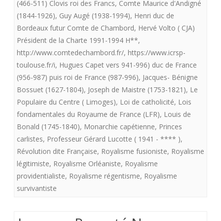
LES
(466-511) Clovis roi des Francs
,
Comte Maurice d'Andigné
(**)
(1844-1926)
,
Guy Augé (1938-1994)
,
Henri duc de
LEGITIMIS
Bordeaux futur Comte de Chambord
,
Hervé Volto ( CJA)
Président de la Charte 1991-1994 H**
,
http://www.comtedechambord.fr/
,
https://www.icrsp-
toulouse.fr/i
,
Hugues Capet vers 941-996) duc de France
(956-987) puis roi de France (987-996)
,
Jacques- Bénigne
Bossuet (1627-1804)
,
Joseph de Maistre (1753-1821)
,
Le
Populaire du Centre ( Limoges)
,
Loi de catholicité
,
Lois
fondamentales du Royaume de France (LFR)
,
Louis de
Bonald (1745-1840)
,
Monarchie capétienne
,
Princes
carlistes
,
Professeur Gérard Lucotte ( 1941 - **** )
,
Révolution dite Française
,
Royalisme fusioniste
,
Royalisme
légitimiste
,
Royalisme Orléaniste
,
Royalisme
providentialiste
,
Royalisme régentisme
,
Royalisme
survivantiste