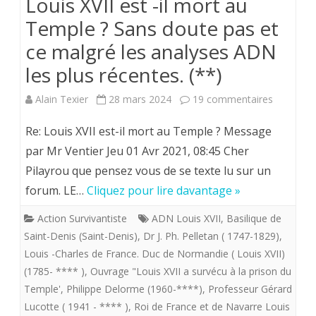
Louis XVII est -il mort au
Temple ? Sans doute pas et
ce malgré les analyses ADN
les plus récentes. (**)
sur
Alain Texier
28 mars 2024
19 commentaires
Louis
Re: Louis XVII est-il mort au Temple ? Message
XVII
par Mr Ventier Jeu 01 Avr 2021, 08:45 Cher
Pilayrou que pensez vous de se texte lu sur un
est
forum. LE…
Cliquez pour lire davantage »
-
Action Survivantiste
ADN Louis XVII
,
Basilique de
il
Saint-Denis (Saint-Denis)
,
Dr J. Ph. Pelletan ( 1747-1829)
,
mort
Louis -Charles de France. Duc de Normandie ( Louis XVII)
(1785- **** )
,
Ouvrage "Louis XVII a survécu à la prison du
au
Temple'
,
Philippe Delorme (1960-****)
,
Professeur Gérard
Temple
Lucotte ( 1941 - **** )
,
Roi de France et de Navarre Louis