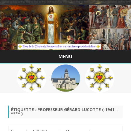
/*************************************************
MENU
Skip
to
content
ÉTIQUETTE :
PROFESSEUR GÉRARD LUCOTTE ( 1941 –
**** )