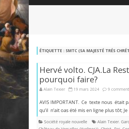
QUI SOMMES-NOUS?
ABÉCÉDAIRE DE LA CHARTE
LE FONDATEUR DE LA CHARTE
QUESTIONS/RÉPONSES
HISTORIQUE DES RENCONTRES
DÉVOTION AU SACRÉ-COEUR
L
NOUS SOUTENIR
LE ROYALISME RÉGENTISME
ÉTIQUETTE :
SMTC (SA MAJESTÉ TRÉS CHRÉ
QUIÉTISME?
Hervé volto. CJA.La Re
pourquoi faire?
Alain Texier
19 mars 2024
9 comment
AVIS IMPORTANT. Ce texte nous était par
qu’il n’ait oas été mis en ligne plus tôt; J
Société royale nouvelle
Alain Texier. Ga
Château de Versailles (Yvelines))
,
Christ -Roi
,
Con