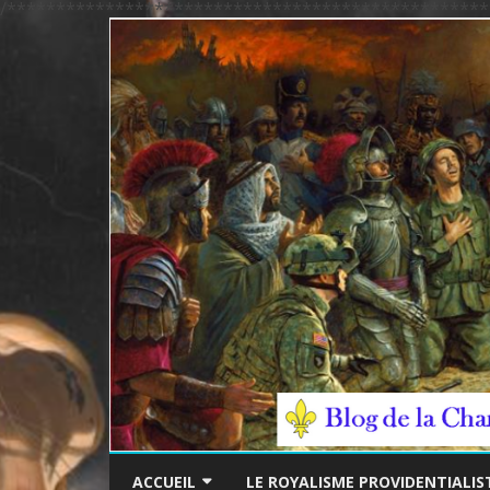
/*************************************************
ACCUEIL
LE ROYALISME PROVIDENTIALIS