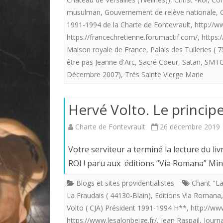
musulman
,
Gouvernement de relève nationale
,
1991-1994 de la Charte de Fontevrault
,
http://w
https://francechretienne.forumactif.com/
,
https:
Maison royale de France
,
Palais des Tuileries ( 
être pas Jeanne d'Arc
,
Sacré Coeur
,
Satan
,
SMTC 
Décembre 2007)
,
Trés Sainte Vierge Marie
Hervé Volto. Le principe
Charte de Fontevrault
26 décembre 2019
Votre serviteur a terminé la lecture du l
ROI ! paru aux éditions “Via Romana” Min
Blogs et sites providentialistes
Chant "La
La Fraudais ( 44130-Blain)
,
Editions Via Romana
Volto ( CJA) Président 1991-1994 H**
,
http://www
https://www.lesalonbeige.fr/
,
Jean Raspail
,
Journa