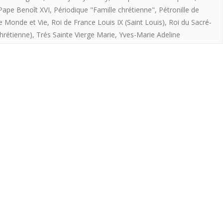
roi
Pape Benoît XVI
,
Périodique "Famille chrétienne"
,
Pétronille de
e Monde et Vie
,
Roi de France Louis IX (Saint Louis)
,
Roi du Sacré-
caché.
hrétienne)
,
Trés Sainte Vierge Marie
,
Yves-Marie Adeline