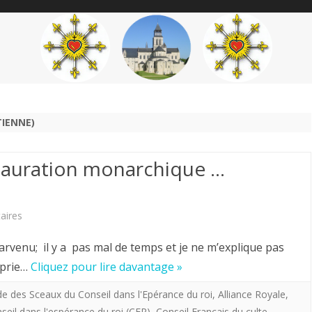
content
THÉME
AUTEUR
’ÉTENDARD
TIENNE)
stauration monarchique …
sur
aires
Hervé
venu; il y a pas mal de temps et je ne m’explique pas
volto.
e prie…
Cliquez pour lire davantage »
CJA.La
rde des Sceaux du Conseil dans l'Epérance du roi
,
Alliance Royale
,
seil dans l'espérance du roi (CER)
,
Conseil Français du culte