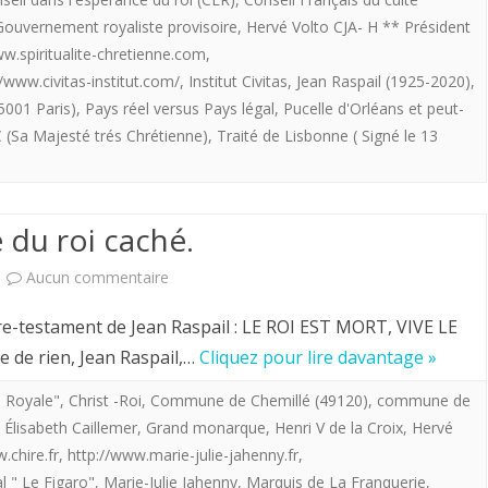
Restauration
Gouvernement royaliste provisoire
,
Hervé Volto CJA- H ** Président
monarchique
ww.spiritualite-chretienne.com
,
…
//www.civitas-institut.com/
,
Institut Civitas
,
Jean Raspail (1925-2020)
,
75001 Paris)
,
Pays réel versus Pays légal
,
Pucelle d'Orléans et peut-
pourquoi
(Sa Majesté trés Chrétienne)
,
Traité de Lisbonne ( Signé le 13
faire?
 du roi caché.
sur
Aucun commentaire
Hervé
ivre-testament de Jean Raspail : LE ROI EST MORT, VIVE LE
Volto.
e de rien, Jean Raspail,…
Cliquez pour lire davantage »
Le
 Royale"
,
Christ -Roi
,
Commune de Chemillé (49120)
,
commune de
,
Élisabeth Caillemer
,
Grand monarque
,
Henri V de la Croix
,
Hervé
principe
.chire.fr
,
http://www.marie-julie-jahenny.fr
,
du
l " Le Figaro"
,
Marie-Julie Jahenny
,
Marquis de La Franquerie
,