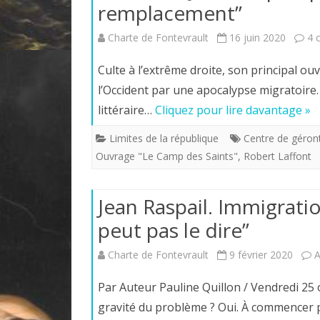
remplacement”
Charte de Fontevrault
16 juin 2020
4 
Culte à l’extrême droite, son principal ou
l’Occident par une apocalypse migratoire.
littéraire…
Cliquez pour lire davantage »
Limites de la république
Centre de géron
Ouvrage "Le Camp des Saints"
,
Robert Laffont
Jean Raspail. Immigrati
peut pas le dire”
Charte de Fontevrault
9 février 2020
A
Par Auteur Pauline Quillon / Vendredi 25 
gravité du problème ? Oui. À commencer p