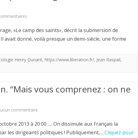
permis
de
sur
commentaires
supprimer
Mort
vrage, «Le camp des saints», décrit la submersion de
la
de
 Il avait donné, voilà presque un demi-siècle, une forme
royauté
Jean
de
Raspail,
tologie Henry Dunant
,
https://www.liberation.fr/
,
Jean Raspail
,
façon
prophète
sanglante
du
on. “Mais vous comprenez : on ne
?
«grand
remplacement”
sur
ucun commentaire
Jean
octobre 2013 à 20:00 …. On dissimule aux Français la
Raspail.
ar les dirigeants politiques ! Publiquement,…
Cliquez pour