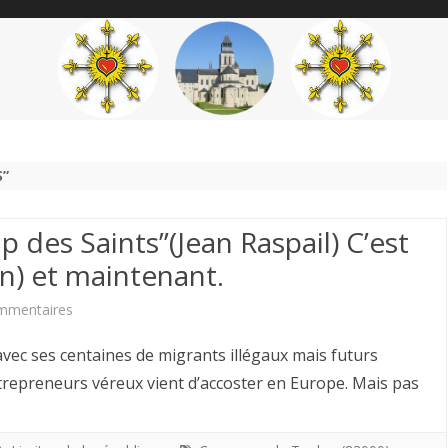
content
THÉME
AUTEUR
’ÉTENDARD
S”
 des Saints”(Jean Raspail) C’est
lon) et maintenant.
sur
mmentaires
Jean-
vec ses centaines de migrants illégaux mais futurs
Yves
ntrepreneurs véreux vient d’accoster en Europe. Mais pas
Pons.”