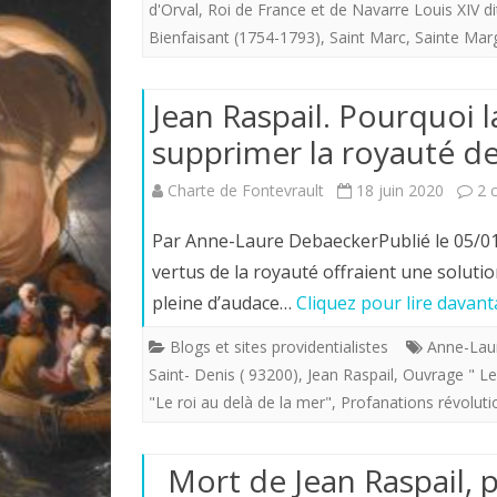
d'Orval
,
Roi de France et de Navarre Louis XIV d
Bienfaisant (1754-1793)
,
Saint Marc
,
Sainte Mar
Jean Raspail. Pourquoi l
supprimer la royauté de
Charte de Fontevrault
18 juin 2020
2 
Par Anne-Laure DebaeckerPublié le 05/01/
vertus de la royauté offraient une solut
pleine d’audace…
Cliquez pour lire davant
Blogs et sites providentialistes
Anne-Lau
Saint- Denis ( 93200)
,
Jean Raspail
,
Ouvrage " Le 
"Le roi au delà de la mer"
,
Profanations révoluti
Mort de Jean Raspail, 