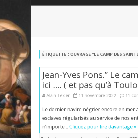
QUI SOMMES-NOUS?
ABÉCÉDAIRE DE LA CHARTE
LE FONDATEUR DE LA CHARTE
QUESTIONS/RÉPONSES
HISTORIQUE DES RENCONTRES
DÉVOTION AU SACRÉ-COEUR
L
NOUS SOUTENIR
LE ROYALISME RÉGENTISME
ÉTIQUETTE :
OUVRAGE “LE CAMP DES SAINT
QUIÉTISME?
Jean-Yves Pons.” Le camp
ici …. ( et pas qu’à Tou
Alain Texier
11 novembre 2022
11 co
Le dernier navire négrier encore en mer a
esclaves régularisés au service de nos e
n’importe…
Cliquez pour lire davantage »