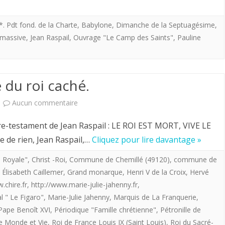
Immigration.
“Mais
*. Pdt fond. de la Charte
,
Babylone
,
Dimanche de la Septuagésime
,
 massive
,
Jean Raspail
,
Ouvrage "Le Camp des Saints"
,
Pauline
vous
comprenez
:
 du roi caché.
on
sur
Aucun commentaire
ne
Hervé
ivre-testament de Jean Raspail : LE ROI EST MORT, VIVE LE
peut
Volto.
e de rien, Jean Raspail,…
Cliquez pour lire davantage »
pas
Le
 Royale"
,
Christ -Roi
,
Commune de Chemillé (49120)
,
commune de
le
,
Élisabeth Caillemer
,
Grand monarque
,
Henri V de la Croix
,
Hervé
principe
dire”
.chire.fr
,
http://www.marie-julie-jahenny.fr
,
du
l " Le Figaro"
,
Marie-Julie Jahenny
,
Marquis de La Franquerie
,
roi
Pape Benoît XVI
,
Périodique "Famille chrétienne"
,
Pétronille de
e Monde et Vie
,
Roi de France Louis IX (Saint Louis)
,
Roi du Sacré-