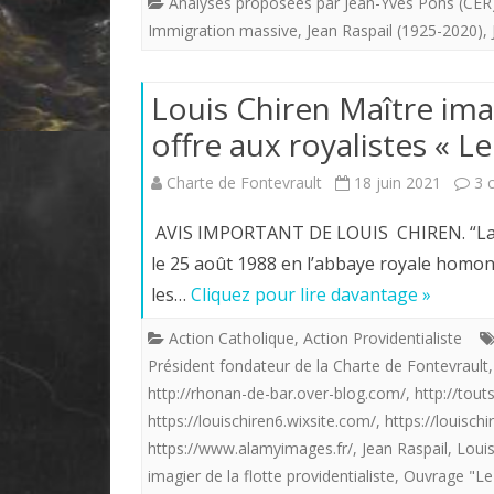
Analyses proposées par Jean-Yves Pons (CER
Immigration massive
,
Jean Raspail (1925-2020)
,
Louis Chiren Maître imag
offre aux royalistes « L
Charte de Fontevrault
18 juin 2021
3 
AVIS IMPORTANT DE LOUIS CHIREN. “La C
le 25 août 1988 en l’abbaye royale homony
les…
Cliquez pour lire davantage »
Action Catholique
,
Action Providentialiste
Président fondateur de la Charte de Fontevrault
http://rhonan-de-bar.over-blog.com/
,
http://tout
https://louischiren6.wixsite.com/
,
https://louisch
https://www.alamyimages.fr/
,
Jean Raspail
,
Louis
imagier de la flotte providentialiste
,
Ouvrage "Le