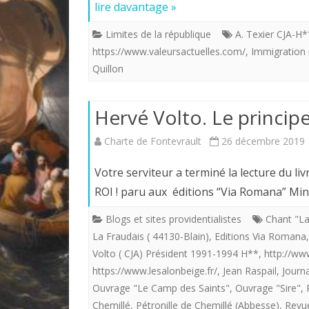
lire davantage »
Limites de la république
A. Texier CJA-H*
https://www.valeursactuelles.com/
,
Immigration
Quillon
Hervé Volto. Le principe
Charte de Fontevrault
26 décembre 2019
Votre serviteur a terminé la lecture du l
ROI ! paru aux éditions “Via Romana” Min
Blogs et sites providentialistes
Chant "La
La Fraudais ( 44130-Blain)
,
Editions Via Romana
Volto ( CJA) Président 1991-1994 H**
,
http://www
https://www.lesalonbeige.fr/
,
Jean Raspail
,
Journa
Ouvrage "Le Camp des Saints"
,
Ouvrage "Sire"
,
Chemillé
,
Pétronille de Chemillé (Abbesse)
,
Revu