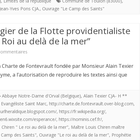
Le
)
,
Limites de la république
Commune de Toulon (83000)
,
Jean-Yves Pons CJA.
,
Ouvrage "Le Camp des Saints"
camp
des
ier de la Flotte providentialiste
Saints”(Jean
e Roi au delà de la mer”
Raspail)
sur
commentaires
C’est
Louis
harte de Fontevrault fondée par Monsieur Alain Texier
ici
Chiren
me, a l’autorisation de reproduire les textes ainsi que
….
Maître
(
imagier
Abbaye Notre-Dame d'Orval (Belgique)
,
Alain Texier CJA- H **
et
,
Evangéliste Saint Marc
,
http://charte.de.fontevrault.over-blog.com
,
de
pas
surlheraldique.blogspot.com/
,
https://fr.wikipedia.org/
,
la
iren6.wixsite.com/esperance/
,
https://nominis.cef.fr/
,
qu’à
 Chiren " Le roi au delà de la mer"
,
Maître Louis Chiren maître
Flotte
Toulon)
 Camp des Saints"
,
Ouvrage "Le roi au delà de la mer"
,
Prophétie
providentialiste