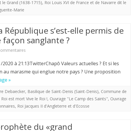
et
it le Grand (1638-1715)
,
Roi Louis XVI de France et de Navarre dit le
offre
guerite-Marie
maintenant.
aux
a République s’est-elle permis de
royalistes
 façon sanglante ?
«
sur
commentaires
Le
Jean
Roi
2020 à 21:13TwitterChapô Valeurs actuelles ? Et si les
Raspail.
au
ion au marasme qui englue notre pays ? Une proposition
age »
Pourquoi
delà
la
de
re Debaecker
,
Basilique de Saint-Denis (Saint-Denis)
,
Commune de
Roi est mort Vive le Roi !
,
Ouvrage "Le Camp des Saints"
,
Ouvrage
République
la
onnaires
,
Roi Jacques II d'Angleterre et d'Ecosse
s’est-
mer”
elle
prophète du «grand