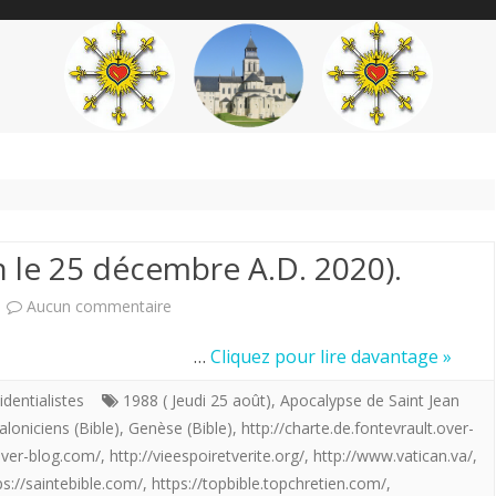
content
THÉME
AUTEUR
’ÉTENDARD
n le 25 décembre A.D. 2020).
sur
Aucun commentaire
Noël,
UIS CHIREN, …
Cliquez pour lire davantage »
Noël
identialistes
1988 ( Jeudi 25 août)
,
Apocalypse de Saint Jean
(Louis
loniciens (Bible)
,
Genèse (Bible)
,
http://charte.de.fontevrault.over-
over-blog.com/
,
http://vieespoiretverite.org/
,
http://www.vatican.va/
,
Chiren
ps://saintebible.com/
,
https://topbible.topchretien.com/
,