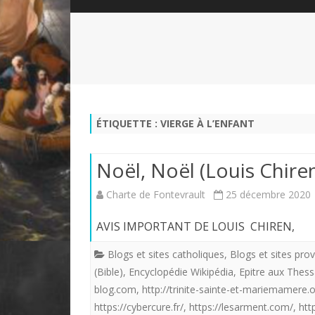
QUI SOMMES-NOUS?
ABÉCÉDAIRE DE LA CHARTE
LE FONDATEUR DE LA CHARTE
QUESTIONS/RÉPONSES
HISTORIQUE DES RENCONTRES
DÉVOTION AU SACRÉ-COEUR
L
NOUS SOUTENIR
LE ROYALISME RÉGENTISME
ÉTIQUETTE :
VIERGE À L’ENFANT
QUIÉTISME?
Noël, Noël (Louis Chire
Charte de Fontevrault
25 décembre 2020
AVIS IMPORTANT DE LO
Blogs et sites catholiques
,
Blogs et sites prov
(Bible)
,
Encyclopédie Wikipédia
,
Epitre aux Thessa
blog.com
,
http://trinite-sainte-et-mariemamere.
https://cybercure.fr/
,
https://lesarment.com/
,
htt