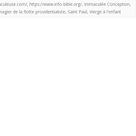
le
aculeuse.com/
,
https://www.info-bible.org/
,
Immaculée Conception
,
25
agier de la flotte providentialiste
,
Saint Paul
,
Vierge à l'enfant
décembre
A.D.
2020).