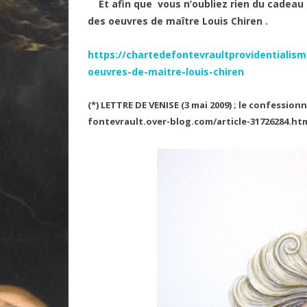
Et afin que vous n’oubliez rien du cadeau qu
des oeuvres de maître Louis Chiren .
https://chartedefontevraultprovidentialism
oeuvres-de-maitre-louis-chiren
(*)
LETTRE DE VENISE (3 mai 2009) ; le confession
fontevrault.over-blog.com/article-31726284.ht