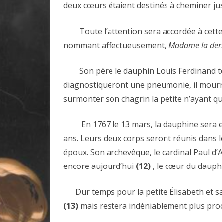
deux cœurs étaient destinés à cheminer jus
Toute l’attention sera accordée à cette e
nommant affectueusement,
Madame la der
Son père le dauphin Louis Ferdinand to
diagnostiqueront une pneumonie, il mourra
surmonter son chagrin la petite n’ayant qu
En 1767 le 13 mars, la dauphine sera emp
ans. Leurs deux corps seront réunis dans l
époux. Son archevêque, le cardinal Paul d’A
encore aujourd’hui
(12)
, le cœur du dauphi
Dur temps pour la petite Élisabeth et sa f
(13)
mais restera indéniablement plus proch