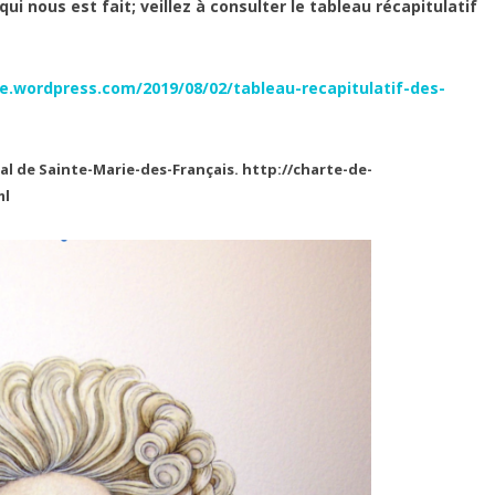
i nous est fait; veillez à consulter le tableau récapitulatif
la
«
flotte
e.wordpress.com/2019/08/02/tableau-recapitulatif-des-
providentialiste”
offre
nal de Sainte-Marie-des-Français.
http://charte-de-
ml
aux
royalistes
“L’ange
du
temple”.