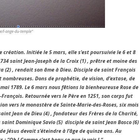
ce/l-ange-du-temple”
ation. Initiée le 5 mars, elle s’est poursuivie le 6 et 8
734 saint Jean-Joseph de la Croix (1) , prêtre et moine des
a (2) , rendait son âme à Dieu. Disciple de saint François
nt nombreuses. Dons de prophétie, de vision, d’extase, de
 24 mai 1789. Le 6 mars nous fêtions la bienheureuse Rose de
t-François. Retournée vers le Père en 1251, son corps fut
ion vers le monastère de Sainte-Marie-des-Roses, six mois
saint Jean de Dieu (4) , fondateur des Frères de la Charité,
 saint Dominique Savio (5) disciple de saint Jean Bosco (6)
de Jésus devait s’éteindre à l’âge de quinze ans. Au
 : “Oh ! Comme c’est beau ce que je vois ! “.