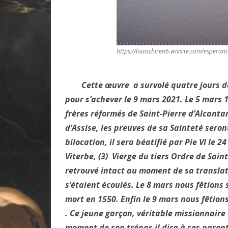
https://louischiren6.wixsite.com/esperan
Cette œuvre a survolé quatre jours de cré
pour s’achever le 9 mars 2021. Le 5 mars 1
frères réformés de Saint-Pierre d’Alcantar
d’Assise, les preuves de sa Sainteté sero
bilocation, il sera béatifié par Pie VI le
Viterbe, (3) Vierge du tiers Ordre de Sain
retrouvé intact au moment de sa translat
s’étaient écoulés. Le 8 mars nous fêtions 
mort en 1550. Enfin le 9 mars nous fêtions
. Ce jeune garçon, véritable missionnaire 
moment de son trépas il dira à ses parents