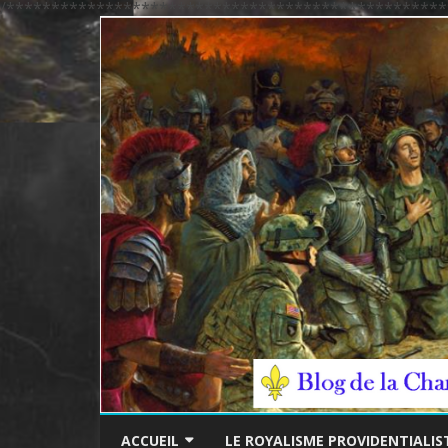
/*************************************************
ACCUEIL
LE ROYALISME PROVIDENTIALIS