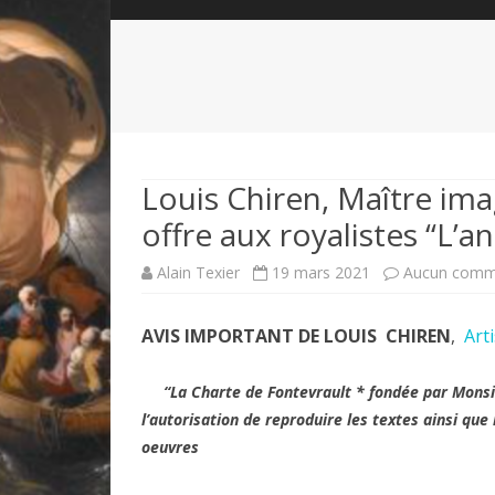
QUI SOMMES-NOUS?
ABÉCÉDAIRE DE LA CHARTE
LE FONDATEUR DE LA CHARTE
QUESTIONS/RÉPONSES
HISTORIQUE DES RENCONTRES
DÉVOTION AU SACRÉ-COEUR
L
NOUS SOUTENIR
LE ROYALISME RÉGENTISME
Louis Chiren, Maître imag
offre aux royalistes “L’a
QUIÉTISME?
Alain Texier
19 mars 2021
Aucun comm
AVIS IMPORTANT DE LOUIS CHIREN
,
Art
“La Charte de Fontevrault * fondée par Monsi
l’autorisation de reproduire les textes ainsi que
oeuvres