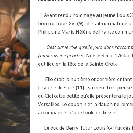
Ayant rendu hommage au jeune Louis X
bon roi Louis XVI
(9)
, il était normal que j
Philippine Marie Hélène de France commu
C’est sur le rôle qu’elle joua dans l’accom
j’aimerais me penche
r. Née le 3 mai 1764 à 
eut lieu en la fête de la Sainte-Croix.
Elle était la huitième et dernière enfant
Josèphe de Saxe
(11)
. Sa mère très pieuse
du Ciel cette petite qu’elle présentera le 
Versailles. Le dauphin et la dauphine reme
accompagnés d’une foule en liesse.
Le duc de Berry, futur Louis XVI fut dès l