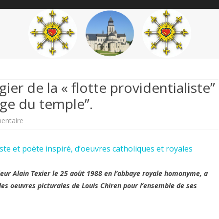
content
THÉME
AUTEUR
’ÉTENDARD
ier de la « flotte providentialiste”
nge du temple”.
sur
entaire
Louis
iste et poète inspiré, d’oeuvres catholiques et royales
Chiren,
Maître
eur Alain Texier le 25 août 1988 en l’abbaye royale homonyme, a
 les oeuvres picturales de Louis Chiren pour l’ensemble de ses
imagier
de