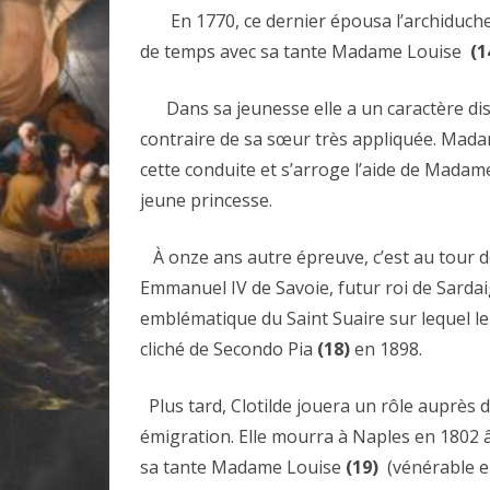
En 1770, ce dernier épousa l’archiduches
de temps avec sa tante Madame Louise
(1
Dans sa jeunesse elle a un caractère distra
contraire de sa sœur très appliquée. Ma
cette conduite et s’arroge l’aide de Madam
jeune princesse.
À onze ans autre épreuve, c’est au tour de
Emmanuel IV de Savoie, futur roi de Sardaig
emblématique du Saint Suaire sur lequel le 
cliché de Secondo Pia
(18)
en 1898.
Plus tard, Clotilde jouera un rôle auprès d
émigration. Elle mourra à Naples en 1802 â
sa tante Madame Louise
(19)
(vénérable e