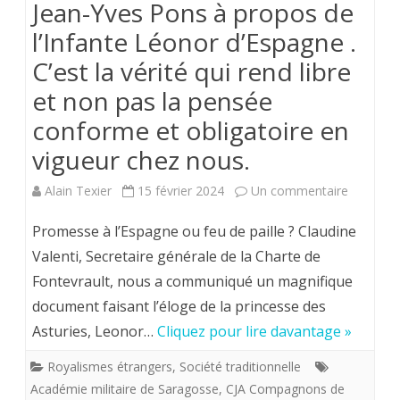
Jean-Yves Pons à propos de
Louis
l’Infante Léonor d’Espagne .
XVI
C’est la vérité qui rend libre
a
et non pas la pensée
tenté
conforme et obligatoire en
d’inte
vigueur chez nous.
en
sur
Alain Texier
15 février 2024
Un commentaire
1780
Jean-
de
Promesse à l’Espagne ou feu de paille ? Claudine
Yves
Valenti, Secretaire générale de la Charte de
jeter
Fontevrault, nous a communiqué un magnifique
Pons
le
document faisant l’éloge de la princesse des
à
cont
Asturies, Leonor…
Cliquez pour lire davantage »
propos
des
Royalismes étrangers
,
Société traditionnelle
de
pots
Académie militaire de Saragosse
,
CJA Compagnons de