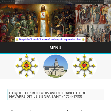
/*************************************************
MENU
Skip
to
content
ÉTIQUETTE :
ROI LOUIS XVI DE FRANCE ET DE
NAVARRE DIT LE BIENFAISANT (1754-1793)