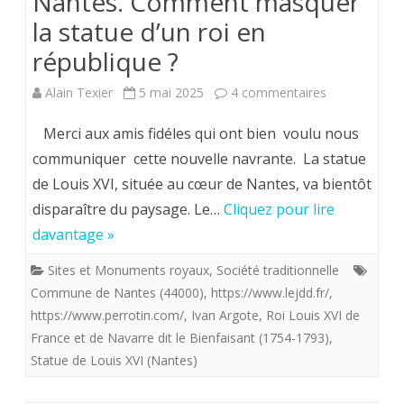
Nantes. Comment masquer
la
la statue d’un roi en
révolution?
république ?
sur
Alain Texier
5 mai 2025
4 commentaires
Nantes.
Merci aux amis fidéles qui ont bien voulu nous
Comment
communiquer cette nouvelle navrante. La statue
de Louis XVI, située au cœur de Nantes, va bientôt
masquer
disparaître du paysage. Le…
Cliquez pour lire
la
davantage »
statue
Sites et Monuments royaux
,
Société traditionnelle
d’un
Commune de Nantes (44000)
,
https://www.lejdd.fr/
,
roi
https://www.perrotin.com/
,
Ivan Argote
,
Roi Louis XVI de
France et de Navarre dit le Bienfaisant (1754-1793)
,
en
Statue de Louis XVI (Nantes)
république