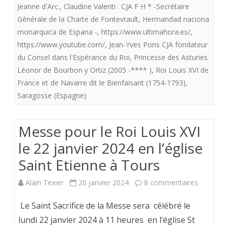
l’Infante
Jeanne d'Arc.
,
Claudine Valenti . CJA F H * -Secrétaire
de
Générale de la Charte de Fontevrault
,
Hermandad naciona
Léonor
cham
monarquica de Espana -
,
https://www.ultimahora.es/
,
d’Espagn
https://www.youtube.com/
,
Jean-Yves Pons CJA fondateur
par
du Consel dans l'Espérance du Roi
,
Princesse des Asturies
.
les
Léonor de Bourbon y Ortiz (2005 -**** )
,
Roi Louis XVI de
C’est
fenêt
France et de Navarre dit le Bienfaisant (1754-1793)
,
la
Saragosse (Espagne)
vérité
Messe pour le Roi Louis XVI
qui
le 22 janvier 2024 en l’église
rend
Saint Etienne à Tours
libre
sur
Alain Texier
20 janvier 2024
8 commentaires
et
Messe
non
Le Saint Sacrifice de la Messe sera célébré le
pour
pas
lundi 22 janvier 2024 à 11 heures en l’église St