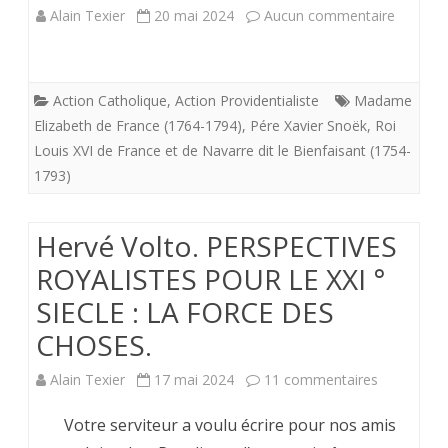
sur
Alain Texier
20 mai 2024
Aucun commentaire
Double
ascensi
Action Catholique
,
Action Providentialiste
Madame
de
Elizabeth de France (1764-1794)
,
Pére Xavier Snoëk
,
Roi
Louis XVI de France et de Navarre dit le Bienfaisant (1754-
Madam
1793)
Elizabet
soeur
Hervé Volto. PERSPECTIVES
du
ROYALISTES POUR LE XXI °
roi
SIECLE : LA FORCE DES
Louis
CHOSES.
XVI.
sur
Alain Texier
17 mai 2024
11 commentaires
Aprés
Hervé
Votre serviteur a voulu écrire pour nos amis
l’échafa