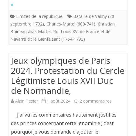
»
Avènement
Limites de la république
Bataille de Valmy (20
de
septembre 1792)
,
Charles-Martel (688-741)
,
Christian
la
Boineau alias Martel
,
Roi Louis XVI de France et de
Navarre dit le Bienfaisant (1754-1793)
République
française.
Jeux olympiques de Paris
2024. Protestation du Cercle
Légitimiste Louis XVII Duc
de Normandie,
sur
Alain Texier
1 août 2024
2 commentaires
Jeux
J’ai vu les commentaires hautement justifiés
olympiques
des princes concernant cette ignominie ; c’est
pourquoi je vous demande d’ajouter le
de