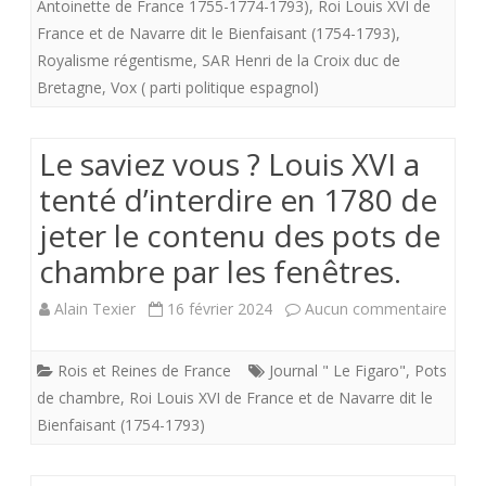
Antoinette de France 1755-1774-1793)
,
Roi Louis XVI de
France et de Navarre dit le Bienfaisant (1754-1793)
,
Royalisme régentisme
,
SAR Henri de la Croix duc de
Bretagne
,
Vox ( parti politique espagnol)
Le saviez vous ? Louis XVI a
tenté d’interdire en 1780 de
jeter le contenu des pots de
chambre par les fenêtres.
sur
Alain Texier
16 février 2024
Aucun commentaire
Le
Rois et Reines de France
Journal " Le Figaro"
,
Pots
savie
de chambre
,
Roi Louis XVI de France et de Navarre dit le
vous
Bienfaisant (1754-1793)
?