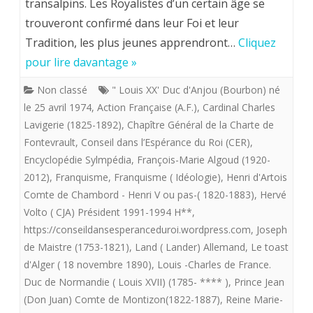
Volto.
transalpins. Les Royalistes d’un certain âge se
…
trouveront confirmé dans leur Foi et leur
PERSPECT
les
Tradition, les plus jeunes apprendront…
Cliquez
ROYALIST
pour lire davantage »
Autels
POUR
?
Non classé
" Louis XX' Duc d'Anjou (Bourbon) né
LE
le 25 avril 1974
,
Action Française (A.F.)
,
Cardinal Charles
XXI
Lavigerie (1825-1892)
,
Chapître Général de la Charte de
Fontevrault
,
Conseil dans l’Espérance du Roi (CER)
,
°
Encyclopédie Sylmpédia
,
François-Marie Algoud (1920-
SIECLE
2012)
,
Franquisme
,
Franquisme ( Idéologie)
,
Henri d'Artois
Comte de Chambord - Henri V ou pas-( 1820-1883)
,
Hervé
:
Volto ( CJA) Président 1991-1994 H**
,
LA
https://conseildansesperanceduroi.wordpress.com
,
Joseph
FORCE
de Maistre (1753-1821)
,
Land ( Lander) Allemand
,
Le toast
d'Alger ( 18 novembre 1890)
,
Louis -Charles de France.
DES
Duc de Normandie ( Louis XVII) (1785- **** )
,
Prince Jean
CHOSES.
(Don Juan) Comte de Montizon(1822-1887)
,
Reine Marie-