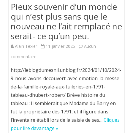
?
Pieux souvenir d’un monde
qui n’est plus sans que le
nouveau ne l’ait remplacé ne
serait- ce qu’un peu.
Alain Texier
11 janvier 2025
Aucun
sur
commentaire
Pieux
http://leblogdumesnil.unblog.fr/2024/01/10/2024-
souvenir
9-nous-avons-decouvert-avec-emotion-la-messe-
de-la-famille-royale-aux-tuileries-en-1791-
d’un
tableau-dhubert-robert/ Brève histoire du
monde
tableau : Il semblerait que Madame du Barry en
qui
fut la propriétaire dès 1791, et il figure dans
n’est
l’inventaire établi lors de la saisie de ses…
Cliquez
pour lire davantage »
plus