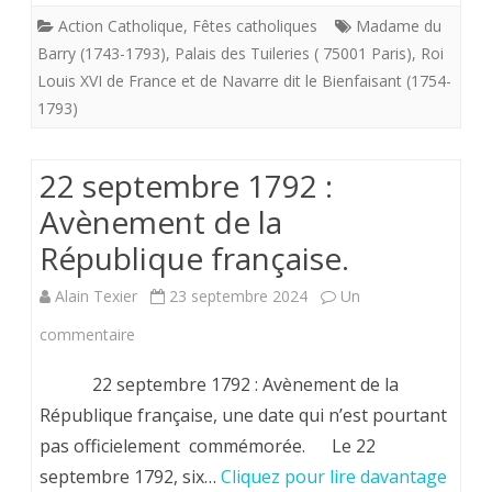
sans
Action Catholique
,
Fêtes catholiques
Madame du
Barry (1743-1793)
,
Palais des Tuileries ( 75001 Paris)
,
Roi
que
Louis XVI de France et de Navarre dit le Bienfaisant (1754-
le
1793)
nouveau
22 septembre 1792 :
ne
Avènement de la
l’ait
République française.
remplacé
ne
Alain Texier
23 septembre 2024
Un
serait-
sur
commentaire
ce
22
22 septembre 1792 : Avènement de la
qu’un
septembre
République française, une date qui n’est pourtant
pas officielement commémorée. Le 22
peu.
1792
septembre 1792, six…
Cliquez pour lire davantage
: