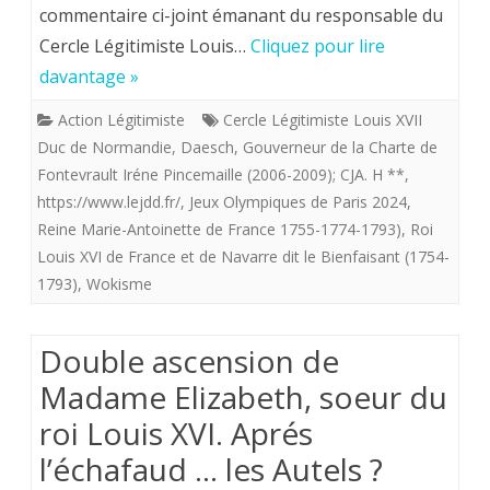
commentaire ci-joint émanant du responsable du
Paris
Cercle Légitimiste Louis…
Cliquez pour lire
2024.
davantage »
Protestation
Action Légitimiste
Cercle Légitimiste Louis XVII
du
Duc de Normandie
,
Daesch
,
Gouverneur de la Charte de
Fontevrault Iréne Pincemaille (2006-2009); CJA. H **
,
Cercle
https://www.lejdd.fr/
,
Jeux Olympiques de Paris 2024
,
Légitimiste
Reine Marie-Antoinette de France 1755-1774-1793)
,
Roi
Louis
Louis XVI de France et de Navarre dit le Bienfaisant (1754-
1793)
,
Wokisme
XVII
Duc
Double ascension de
de
Madame Elizabeth, soeur du
Normandie,
roi Louis XVI. Aprés
l’échafaud … les Autels ?