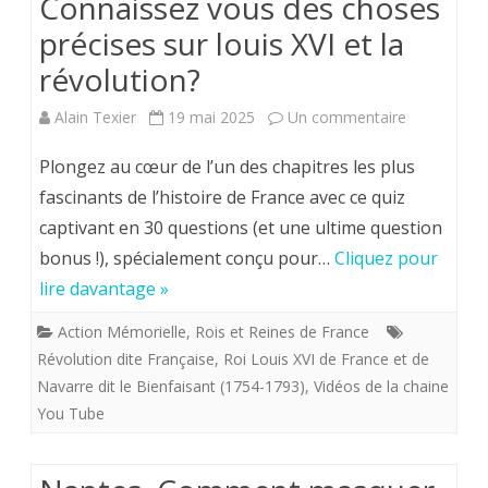
Connaissez vous des choses
précises sur louis XVI et la
révolution?
sur
Alain Texier
19 mai 2025
Un commentaire
Connaissez
Plongez au cœur de l’un des chapitres les plus
vous
fascinants de l’histoire de France avec ce quiz
captivant en 30 questions (et une ultime question
des
bonus !), spécialement conçu pour…
Cliquez pour
choses
lire davantage »
précises
Action Mémorielle
,
Rois et Reines de France
sur
Révolution dite Française
,
Roi Louis XVI de France et de
louis
Navarre dit le Bienfaisant (1754-1793)
,
Vidéos de la chaine
You Tube
XVI
et