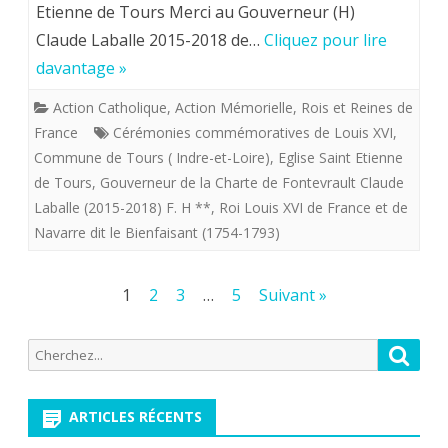
Etienne de Tours Merci au Gouverneur (H)
le
la
Claude Laballe 2015-2018 de…
Cliquez pour lire
Roi
pensée
davantage »
Louis
conform
Action Catholique
,
Action Mémorielle
,
Rois et Reines de
XVI
et
France
Cérémonies commémoratives de Louis XVI
,
le
obligatoi
Commune de Tours ( Indre-et-Loire)
,
Eglise Saint Etienne
de Tours
,
Gouverneur de la Charte de Fontevrault Claude
22
en
Laballe (2015-2018) F. H **
,
Roi Louis XVI de France et de
janvier
vigueur
Navarre dit le Bienfaisant (1754-1793)
2024
chez
Pagination
1
2
3
…
5
Suivant »
en
nous.
des
l’église
Recherche
Reche
publications
Saint
pour:
Etienne
ARTICLES RÉCENTS
à