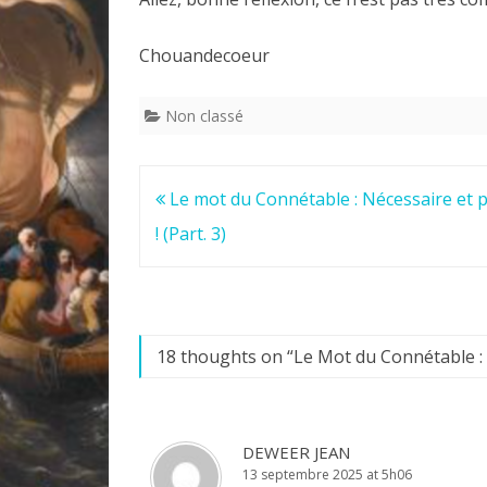
Chouandecoeur
Non classé
Navigation
Le mot du Connétable : Nécessaire et 
de
! (Part. 3)
l’article
18 thoughts on “
Le Mot du Connétable : 
DEWEER JEAN
13 septembre 2025 at 5h06