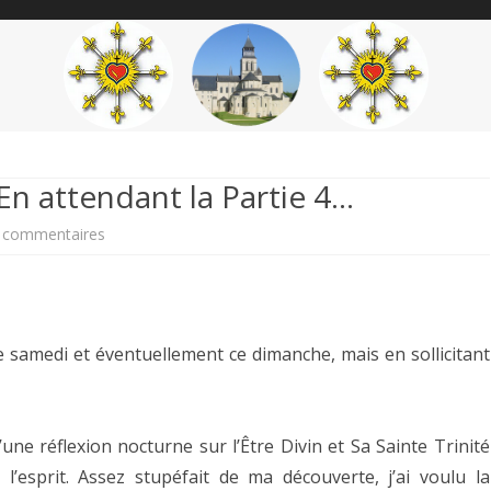
content
THÉME
AUTEUR
’ÉTENDARD
En attendant la Partie 4…
sur
 commentaires
Le
Mot
du
e samedi et éventuellement ce dimanche, mais en sollicitant
Connétable
:
d’une réflexion nocturne sur l’Être Divin et Sa Sainte Trinité
En
’esprit. Assez stupéfait de ma découverte, j’ai voulu la