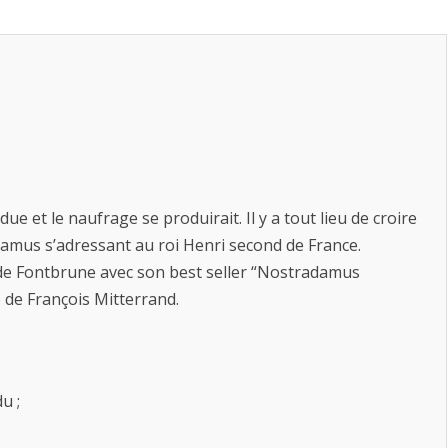
ue et le naufrage se produirait. Il y a tout lieu de croire
damus s’adressant au roi Henri second de France.
 de Fontbrune avec son best seller “Nostradamus
e de François Mitterrand.
u ;