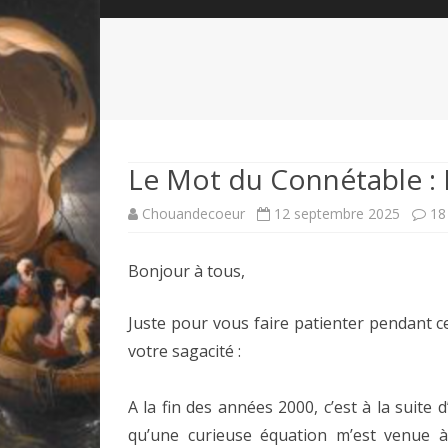
QUI SOMMES-NOUS?
ABÉCÉDAIRE DE LA CHARTE
LE FONDATEUR DE LA CHARTE
QUESTIONS/RÉPONSES
HISTORIQUE DES RENCONTRES
DÉVOTION AU SACRÉ-COEUR
L
NOUS SOUTENIR
LE ROYALISME RÉGENTISME
Le Mot du Connétable : 
QUIÉTISME?
Chouandecoeur
12 septembre 2025
18
Bonjour à tous,
Juste pour vous faire patienter pendant c
votre sagacité :
A la fin des années 2000, c’est à la suite 
qu’une curieuse équation m’est venue à l