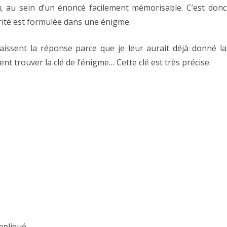
attendant
u, au sein d’un énoncé facilement mémorisable. C’est donc
rité est formulée dans une énigme.
la
Partie
naissent la réponse parce que je leur aurait déjà donné la
4…
ent trouver la clé de l’énigme… Cette clé est très précise.
ompliqué…