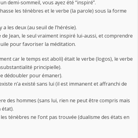
un demi-sommeil, vous ayez été “inspiré”.
chasse les ténèbres et le verbe (la parole) sous la forme
 a les deux (au seuil de l’hérésie).
le de Jean, le seul vraiment inspiré lui-aussi, et comprendre
huile pour favoriser la méditation.
ent car le temps est aboli) était le verbe (logos), le verbe
substantialité principielle).
t se dédoubler pour émaner).
 existe n’a existé sans lui (il est immanent et affranchi de
lumière des hommes (sans lui, rien ne peut être compris mais
 état).
t les ténèbres ne l’ont pas trouvée (dualisme des états en