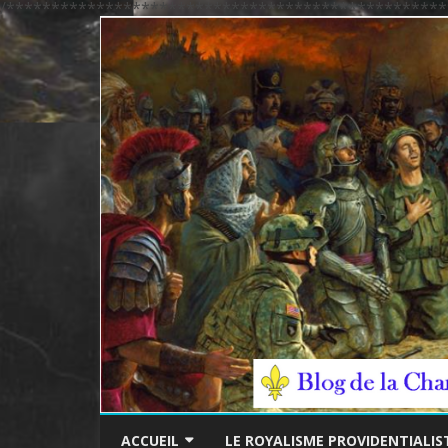
/*************************************************
ACCUEIL
LE ROYALISME PROVIDENTIALIS