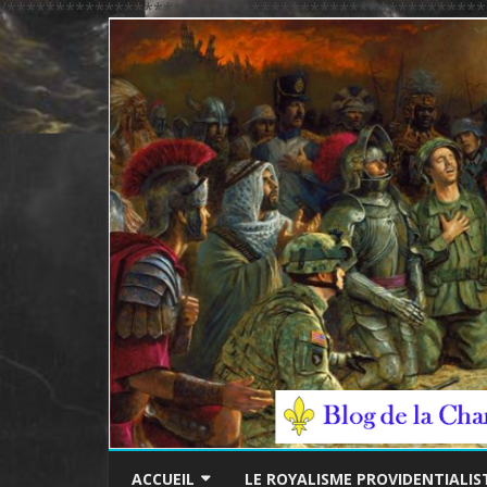
/*************************************************
ACCUEIL
LE ROYALISME PROVIDENTIALIS