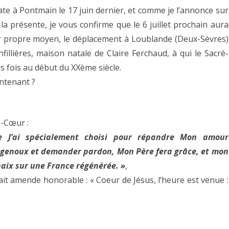
ensemble
ate à Pontmain le 17 juin dernier, et comme je l’annonce sur
à
la présente, je vous confirme que le 6 juillet prochain aura
eur propre moyen, le déplacement à Loublande (Deux-Sèvres)
Loublande
fillières, maison natale de Claire Ferchaud, à qui le Sacré-
:
s fois au début du XXème siècle.
Lundi
ntenant ?
6
juillet
-Cœur :
2026
 J’ai spécialement choisi pour répandre Mon amour
à genoux et demander pardon, Mon Père fera grâce, et mon
aix sur une France régénérée. »
,
ait amende honorable : « Coeur de Jésus, l’heure est venue :