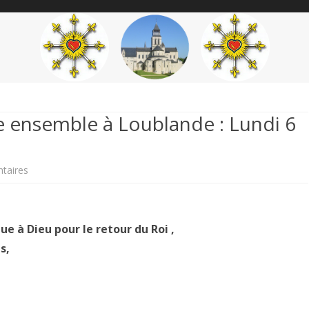
content
THÉME
AUTEUR
’ÉTENDARD
ue ensemble à Loublande : Lundi 6
sur
taires
La
Charte
ue à Dieu pour le retour du Roi ,
et
s,
la
Supplique