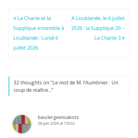
Navigation
La Charte et la
A Loublande, le 6 juillet
de
Supplique ensemble à
2026 : la Supplique 20 –
l’article
Loublande : Lundi 6
La Charte 3
juillet 2026
32 thoughts on “
Le mot de M. l’Aumônier : Un
coup de maître…
”
basclergeensabots
28 juin 2026 at 15h32