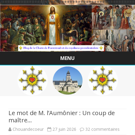
/*************************************************
MENU
Skip
to
content
Le mot de M. l’Aumônier : Un coup de
maître…
sur
Chouandecoeur
27 juin 2026
32 commentaires