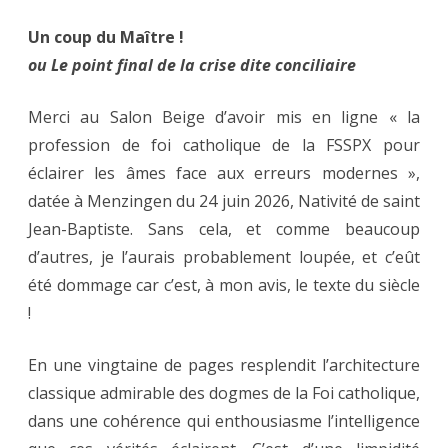
Le
Un coup du Maître !
mot
ou Le point final de la crise dite conciliaire
de
Merci au Salon Beige d’avoir mis en ligne « la
M.
profession de foi catholique de la FSSPX pour
l’Aumôn
éclairer les âmes face aux erreurs modernes »,
:
datée à Menzingen du 24 juin 2026, Nativité de saint
Un
Jean-Baptiste. Sans cela, et comme beaucoup
d’autres, je l’aurais probablement loupée, et c’eût
coup
été dommage car c’est, à mon avis, le texte du siècle
de
!
maître
En une vingtaine de pages resplendit l’architecture
classique admirable des dogmes de la Foi catholique,
dans une cohérence qui enthousiasme l’intelligence