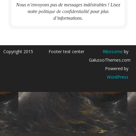
Nous n’envoyons pas de messages indésirables ! Lisez
notre
politique de confidentialité
pour plus
d’informations.
Copyright 2015
Footer text center
Ribosome
by
GalussoThemes.com
Powered by
WordPress