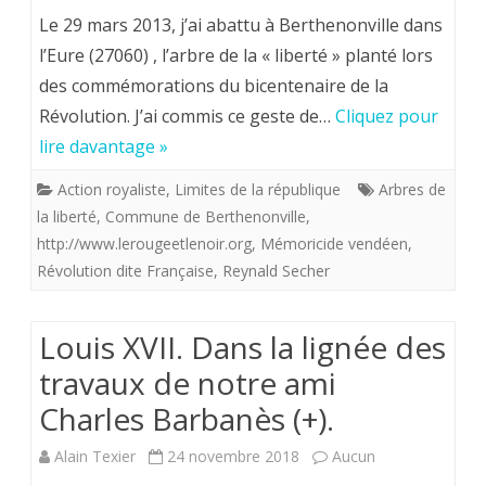
Souven
Le 29 mars 2013, j’ai abattu à Berthenonville dans
Marat
l’Eure (27060) , l’arbre de la « liberté » planté lors
des commémorations du bicentenaire de la
des
Révolution. J’ai commis ce geste de…
Cliquez pour
Droits
lire davantage »
de
Action royaliste
,
Limites de la république
Arbres de
l’homm
la liberté
,
Commune de Berthenonville
,
On
http://www.lerougeetlenoir.org
,
Mémoricide vendéen
,
Révolution dite Française
,
Reynald Secher
achèv
bien
Louis XVII. Dans la lignée des
les
travaux de notre ami
arbres
Charles Barbanès (+).
du
Alain Texier
24 novembre 2018
Aucun
bicent