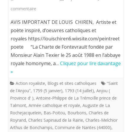
sur
commentaire
Louis
AVIS IMPORTANT DE LOUIS CHIREN, Artiste et
Chiren,
poète inspiré, d’oeuvres catholiques et
royales https://louischiren6.wixsite.com/peintreet
Maître
poete “La Charte de Fontevrault fondée par
imagier
Monsieur Alain Texier le 25 août 1988 en l’abbaye
de
royale homonyme, a…
Cliquez pour lire davantage
la
»
«
Action royaliste
,
Blogs et sites catholiques
"Saint
de l'Anjou"
,
1759 (5 janvier)
,
1793 (14 juillet)
,
Anjou (
flotte
Province d' )
,
Antoine-Philippe de La Trémoïlle prince de
providentialiste”
Talmont
,
Armée catholique et royale
,
Auguste de La
offre
Rochejacquelein
,
Bas-Poitou
,
Bourbons
,
Charles de
Royrand
,
Charles Sapinaud de la Rairie
,
Charles-Melchior
aux
Arthus de Bonchamps
,
Commune de Nantes (44000)
,