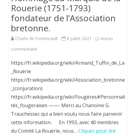
Rouerie (1751-1793)
fondateur de l’Association
bretonne.
Charte de Fontevrault
8 juillet 2021
Aucun
sur
commentaire
Hommage
https://fr.wikipedia.org/wiki/Armand_Tuffin_de_La
au
_Rouërie
https://fr.wikipedia.org/wiki/Association_bretonne
Marquis
_(conjuration)
de
https://fr.wikipedia.org/wiki/Fougères#Personnali
la
tés_fougeraises ——- Merci au Chanoine G.
Rouerie
Trauchessec qui a bien voulu nous faire parvenir
cette information. En 1993, avec 40 membres
(1751-
du Comité La Rouërie, nous…
Cliquez pour lire
1793)