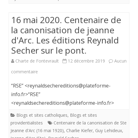
de
16 mai 2020. Centenaire de
jeanne
la canonisation de jeanne
d’Arc.
d'Arc. Les éditions Reynald
Les
Secher sur le pont.
éditions
Charte de Fontevrault
12 décembre 2019
Aucun
Reynald
sur
commentaire
Secher
16
“RSE” <reynaldsechereditions@plateforme-
sur
mai
info.fr>“RSE”
le
<reynaldsechereditions@plateforme-info.fr>
2020.
pont.
Centenaire
Blogs et sites catholiques
,
Blogs et sites
providentialistes
Centenaire de la canonisation de Ste
de
Jeanne d'Arc (16 mai 1920)
,
Charlie Kiefer
,
Guy Lehideux
,
la