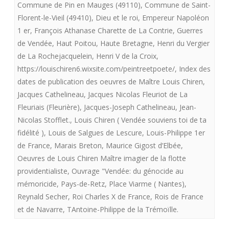
royalistes
Commune de Pin en Mauges (49110)
,
Commune de Saint-
Florent-le-Vieil (49410)
,
Dieu et le roi
,
Empereur Napoléon
”Vendée
1 er
,
François Athanase Charette de La Contrie
,
Guerres
souviens
de Vendée
,
Haut Poitou
,
Haute Bretagne
,
Henri du Vergier
toi
de La Rochejacquelein
,
Henri V de la Croix
,
https://louischiren6.wixsite.com/peintreetpoete/
,
Index des
de
dates de publication des oeuvres de Maître Louis Chiren
,
ta
Jacques Cathelineau
,
Jacques Nicolas Fleuriot de La
Fleuriais (Fleurière)
,
Jacques-Joseph Cathelineau
,
Jean-
fidélité
Nicolas Stofflet.
,
Louis Chiren ( Vendée souviens toi de ta
fidélité )
,
Louis de Salgues de Lescure
,
Louis-Philippe 1er
de France
,
Marais Breton
,
Maurice Gigost d’Elbée
,
Oeuvres de Louis Chiren Maître imagier de la flotte
providentialiste
,
Ouvrage "Vendée: du génocide au
mémoricide
,
Pays-de-Retz
,
Place Viarme ( Nantes)
,
Reynald Secher
,
Roi Charles X de France
,
Rois de France
et de Navarre
,
TAntoine-Philippe de la Trémoïlle.