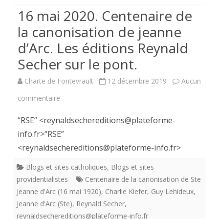
16 mai 2020. Centenaire de
la canonisation de jeanne
d’Arc. Les éditions Reynald
Secher sur le pont.
Charte de Fontevrault
12 décembre 2019
Aucun
sur
commentaire
16
“RSE” <reynaldsechereditions@plateforme-
mai
info.fr>“RSE”
<reynaldsechereditions@plateforme-info.fr>
2020.
Centenaire
Blogs et sites catholiques
,
Blogs et sites
providentialistes
Centenaire de la canonisation de Ste
de
Jeanne d'Arc (16 mai 1920)
,
Charlie Kiefer
,
Guy Lehideux
,
la
Jeanne d'Arc (Ste)
,
Reynald Secher
,
reynaldsechereditions@plateforme-info.fr
canonisation