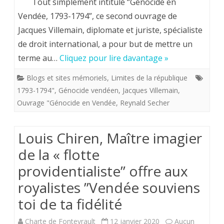
Tout simplement intitulé “Génocide en
Villemain
Vendée, 1793-1794”, ce second ouvrage de
Jacques Villemain, diplomate et juriste, spécialiste
:
de droit international, a pour but de mettre un
“1793-
terme au…
Cliquez pour lire davantage »
1794
Blogs et sites mémoriels
,
Limites de la république
est
1793-1794"
,
Génocide vendéen
,
Jacques Villemain
,
un
Ouvrage "Génocide en Vendée
,
Reynald Secher
épisode
Louis Chiren, Maître imagier
terroriste
de la « flotte
et
providentialiste” offre aux
génocidaire”
royalistes ”Vendée souviens
toi de ta fidélité
Charte de Fontevrault
12 janvier 2020
Aucun