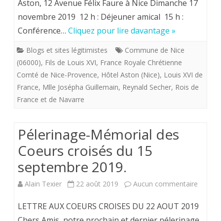
Aston, 12 Avenue Félix Faure à Nice Dimanche 17
Dauphin
novembre 2019 12 h : Déjeuner amical 15 h :
Louis-
Conférence…
Cliquez pour lire davantage »
Joseph
Blogs et sites légitimistes
Commune de Nice
(1781-
(06000)
,
Fils de Louis XVI
,
France Royale Chrétienne
1789),
Comté de Nice-Provence
,
Hôtel Aston (Nice)
,
Louis XVI de
France
,
Mlle Josépha Guillemain
,
Reynald Secher
,
Rois de
fils
France et de Navarre
aîné
de
Pélerinage-Mémorial des
Louis
Coeurs croisés du 15
XVI
septembre 2019.
et
sur
Alain Texier
22 août 2019
Aucun commentaire
frère
Pélerin
LETTRE AUX COEURS CROISES DU 22 AOUT 2019
aîné
Mémori
Chers Amis, notre prochain et dernier pélerinage