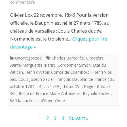
sur
commentaire
Louis
Olivier Lpx 22 novembre, 18:46 Pour la version
XVII.
officielle, le Dauphin est né le 27 mars 1785, au
château de Versailles ; Louis Charles duc de
Dans
Normandie est le troisième…
Cliquez pour lire
la
davantage »
lignée
Uncategorized
Charles Barbanès
,
Cimetière
des
Sainte-Marguerite (Paris)
,
Cordonnier Simon
,
Etat du
travaux
Vatican
,
Henri d'Artois Comte de Chambord - Henri V ou
pas
,
Louis Joseph Xavier François Dauphin de France ( 22
de
octobre 1781 – 4 juin 1789 )
,
Louis XVII
,
Page FB Louis
notre
XVII
,
Reine de France Marie-Antoinette
,
Reynald Secher
,
SAR la duchesse d'Angoulême
ami
Charles
Pagination
1
2
3
4
Suivant »
Barbanès