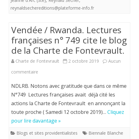
Jeanne d'Arc (Ste)
,
Reynald Secher
,
reynaldsechereditions@plateforme-info.fr
canonisation
de
Vendée / Rwanda. Lectures
jeanne
françaises n° 749 cite le blog
d'Arc.
de la Charte de Fontevrault.
Les
Charte de Fontevrault
2 octobre 2019
Aucun
éditions
sur
commentaire
Reynald
Vendée
Secher
NDLRB. Notons avec gratitude que dans ce même
/
N°749 Lectures françaises avait déjà cité les
sur
actions la Charte de Fontevrault en annonçant la
Rwanda.
le
toute proche ( Samedi 12 octobre 2019)…
Cliquez
Lectures
pont.
pour lire davantage »
françaises
Blogs et sites providentialistes
Biennale Blanche
n°