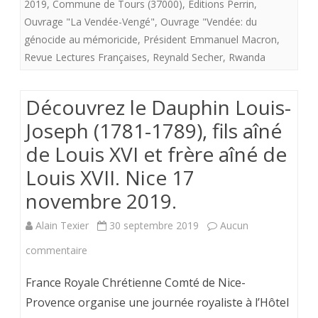
2019
,
Commune de Tours (37000)
,
Editions Perrin
,
749
Ouvrage "La Vendée-Vengé"
,
Ouvrage "Vendée: du
génocide au mémoricide
,
Président Emmanuel Macron
,
cite
Revue Lectures Françaises
,
Reynald Secher
,
Rwanda
le
blog
Découvrez le Dauphin Louis-
de
Joseph (1781-1789), fils aîné
la
de Louis XVI et frère aîné de
Charte
Louis XVII. Nice 17
de
novembre 2019.
Fontevrault.
Alain Texier
30 septembre 2019
Aucun
sur
commentaire
Découvrez
France Royale Chrétienne Comté de Nice-
le
Provence organise une journée royaliste à l’Hôtel