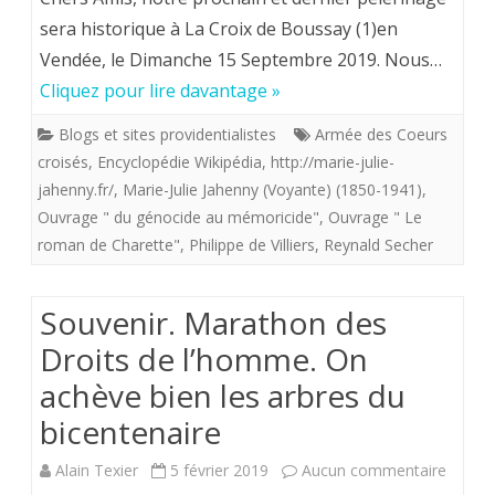
de
sera historique à La Croix de Boussay (1)en
des
Louis
Vendée, le Dimanche 15 Septembre 2019. Nous…
Coeurs
Cliquez pour lire davantage »
XVII.
croisés
Nice
Blogs et sites providentialistes
Armée des Coeurs
du
croisés
,
Encyclopédie Wikipédia
,
http://marie-julie-
17
15
jahenny.fr/
,
Marie-Julie Jahenny (Voyante) (1850-1941)
,
novembre
Ouvrage " du génocide au mémoricide"
,
Ouvrage " Le
septem
roman de Charette"
,
Philippe de Villiers
,
Reynald Secher
2019.
2019.
Souvenir. Marathon des
Droits de l’homme. On
achève bien les arbres du
bicentenaire
sur
Alain Texier
5 février 2019
Aucun commentaire