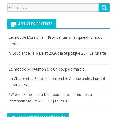
des
(+).
Recherche
Reche
publications
pour:
ARTICLES RÉCENTS
Le mot de l’Aumônier : Providentialisme, quand tu nous
tiens…
A Loublande, le 6 juillet 2026 : la Supplique 20 – La Charte
3
Le mot de M. l’Aumônier : Un coup de maître…
La Charte et la Supplique ensemble à Loublande : Lundi 6
juillet 2026
171ème Supplique à Dieu pour le retour du Roi, à
Pontmain : MERCREDI 17 juin 2026.