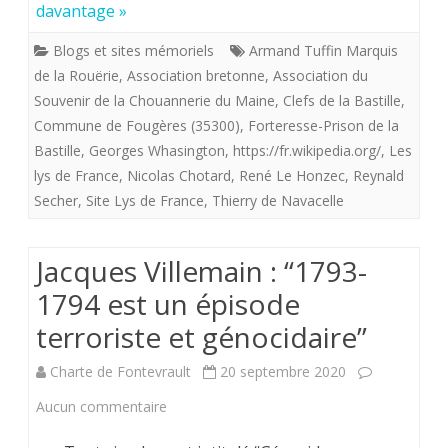
davantage »
fondateur
Blogs et sites mémoriels
Armand Tuffin Marquis
de
de la Rouërie
,
Association bretonne
,
Association du
l’Association
Souvenir de la Chouannerie du Maine
,
Clefs de la Bastille
,
Commune de Fougères (35300)
,
Forteresse-Prison de la
bretonne.
Bastille
,
Georges Whasington
,
https://fr.wikipedia.org/
,
Les
lys de France
,
Nicolas Chotard
,
René Le Honzec
,
Reynald
Secher
,
Site Lys de France
,
Thierry de Navacelle
Jacques Villemain : “1793-
1794 est un épisode
terroriste et génocidaire”
Charte de Fontevrault
20 septembre 2020
sur
Aucun commentaire
Jacques