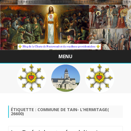
/*************************************************
MENU
Skip
to
content
ÉTIQUETTE :
COMMUNE DE TAIN- L’HERMITAGE(
26600)