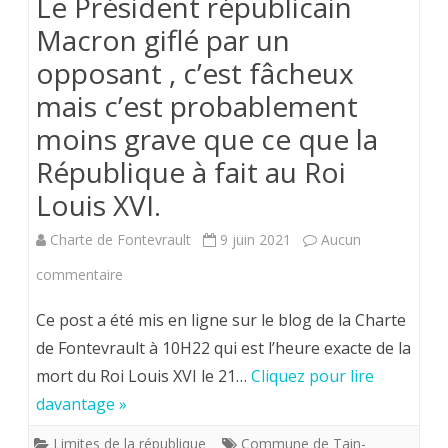
Le Président républicain
Macron giflé par un
opposant , c’est fâcheux
mais c’est probablement
moins grave que ce que la
République à fait au Roi
Louis XVI.
Charte de Fontevrault
9 juin 2021
Aucun
sur
commentaire
Le
Ce post a été mis en ligne sur le blog de la Charte
Président
de Fontevrault à 10H22 qui est l’heure exacte de la
mort du Roi Louis XVI le 21…
Cliquez pour lire
républicain
davantage »
Macron
Limites de la république
Commune de Tain-