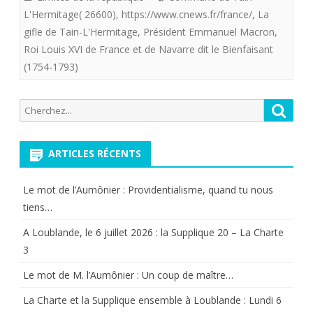
giflé
L'Hermitage( 26600)
,
https://www.cnews.fr/france/
,
La
par
gifle de Tain-L'Hermitage
,
Président Emmanuel Macron
,
Roi Louis XVI de France et de Navarre dit le Bienfaisant
un
(1754-1793)
opposant
,
Recherche
Reche
c’est
pour:
fâcheux
ARTICLES RÉCENTS
mais
Le mot de l’Aumônier : Providentialisme, quand tu nous
c’est
tiens…
probablement
A Loublande, le 6 juillet 2026 : la Supplique 20 – La Charte
moins
3
grave
Le mot de M. l’Aumônier : Un coup de maître…
que
La Charte et la Supplique ensemble à Loublande : Lundi 6